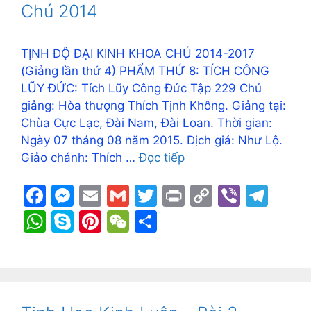
o
g
k
p
Chú 2014
k
er
p
TỊNH ĐỘ ĐẠI KINH KHOA CHÚ 2014-2017
(Giảng lần thứ 4) PHẨM THỨ 8: TÍCH CÔNG
LŨY ĐỨC: Tích Lũy Công Đức Tập 229 Chủ
giảng: Hòa thượng Thích Tịnh Không. Giảng tại:
Chùa Cực Lạc, Đài Nam, Đài Loan. Thời gian:
Ngày 07 tháng 08 năm 2015. Dịch giả: Như Lộ.
Giảo chánh: Thích …
Đọc tiếp
F
M
E
G
T
Pr
C
Vi
T
a
e
m
m
w
in
o
b
el
W
S
Pi
W
S
c
s
ai
ai
itt
t
p
er
e
h
k
nt
e
h
e
s
l
l
er
y
gr
at
y
er
C
ar
b
e
Li
a
s
p
e
h
e
o
n
n
m
A
e
st
at