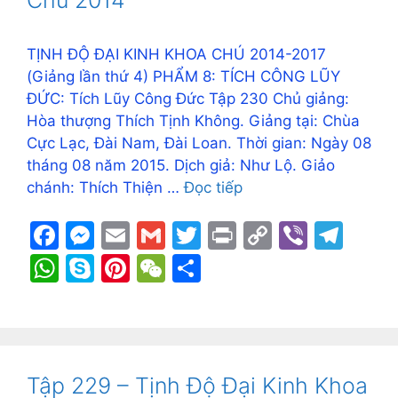
k
er
p
TỊNH ĐỘ ĐẠI KINH KHOA CHÚ 2014-2017
(Giảng lần thứ 4) PHẨM 8: TÍCH CÔNG LŨY
ĐỨC: Tích Lũy Công Đức Tập 230 Chủ giảng:
Hòa thượng Thích Tịnh Không. Giảng tại: Chùa
Cực Lạc, Đài Nam, Đài Loan. Thời gian: Ngày 08
tháng 08 năm 2015. Dịch giả: Như Lộ. Giảo
chánh: Thích Thiện …
Đọc tiếp
F
M
E
G
T
Pr
C
Vi
T
a
e
m
m
w
in
o
b
el
W
S
Pi
W
S
c
s
ai
ai
itt
t
p
er
e
h
k
nt
e
h
e
s
l
l
er
y
gr
at
y
er
C
ar
b
e
Li
a
s
p
e
h
e
o
n
n
m
A
e
st
at
Tập 229 – Tịnh Độ Đại Kinh Khoa