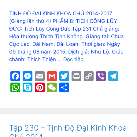
TỊNH ĐỘ ĐẠI KINH KHOA CHÚ 2014-2017
(Giảng lần thứ 4) PHẨM 8: TÍCH CÔNG LŨY
ĐỨC: Tích Lũy Công Đức Tập 231 Chủ giảng:
Hòa thượng Thích Tịnh Không. Giảng tại: Chùa
Cực Lạc, Đài Nam, Đài Loan. Thời gian: Ngày
09 tháng 08 năm 2015. Dịch giả: Như Lộ. Giảo
chánh: Thích Thiện …
Đọc tiếp
F
M
E
G
T
Pr
C
Vi
T
a
e
m
m
w
in
o
b
el
W
S
Pi
W
S
c
s
ai
ai
itt
t
p
er
e
h
k
nt
e
h
e
s
l
l
er
y
gr
at
y
er
C
ar
b
e
Li
a
s
p
e
h
e
o
n
n
m
A
e
st
at
Tập 230 – Tịnh Độ Đại Kinh Khoa
o
g
k
p
Chú 2014