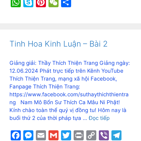
a
e
m
m
w
in
o
b
el
W
S
Pi
W
S
c
s
ai
ai
itt
t
p
er
e
h
k
nt
e
h
e
s
l
l
er
y
gr
at
y
er
C
ar
b
e
Li
a
s
p
e
h
e
o
n
n
m
A
e
st
at
Tinh Hoa Kinh Luận – Bài 2
o
g
k
p
k
er
p
Giảng giải: Thầy Thích Thiện Trang Giảng ngày:
12.06.2024 Phát trực tiếp trên Kênh YouTube
Thích Thiện Trang, mạng xã hội Facebook,
Fanpage Thích Thiện Trang:
https://www.facebook.com/suthaythichthientra
ng Nam Mô Bổn Sư Thích Ca Mâu Ni Phật!
Kính chào toàn thể quý vị đồng tu! Hôm nay là
buổi thứ 2 của thời pháp tựa …
Đọc tiếp
F
M
E
G
T
Pr
C
Vi
T