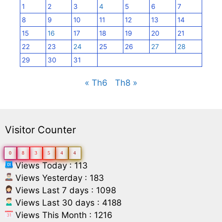
1
2
3
4
5
6
7
8
9
10
11
12
13
14
15
16
17
18
19
20
21
22
23
24
25
26
27
28
29
30
31
« Th6
Th8 »
Visitor Counter
0
8
3
5
4
4
Views Today : 113
Views Yesterday : 183
Views Last 7 days : 1098
Views Last 30 days : 4188
Views This Month : 1216