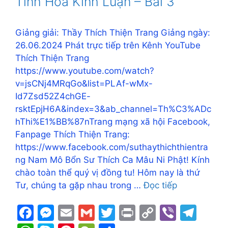
Tinh Hoa Kinh Luận – Bài 3
o
g
k
p
k
er
p
Giảng giải: Thầy Thích Thiện Trang Giảng ngày:
26.06.2024 Phát trực tiếp trên Kênh YouTube
Thích Thiện Trang
https://www.youtube.com/watch?
v=jsCNj4MRqGo&list=PLAf-wMx-
Id7Zsd52Z4chGE-
rsktEpjH6A&index=3&ab_channel=Th%C3%ADc
hThi%E1%BB%87nTrang mạng xã hội Facebook,
Fanpage Thích Thiện Trang:
https://www.facebook.com/suthaythichthientra
ng Nam Mô Bổn Sư Thích Ca Mâu Ni Phật! Kính
chào toàn thể quý vị đồng tu! Hôm nay là thứ
Tư, chúng ta gặp nhau trong …
Đọc tiếp
F
M
E
G
T
Pr
C
Vi
T