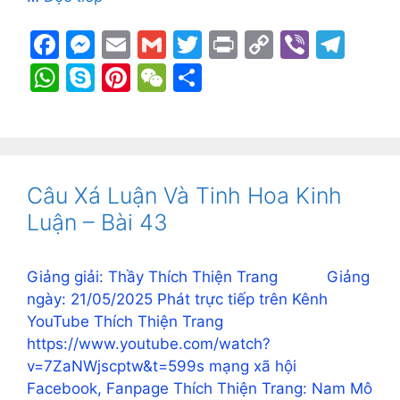
F
M
E
G
T
Pr
C
Vi
T
a
e
m
m
w
in
o
b
el
W
S
Pi
W
S
c
s
ai
ai
itt
t
p
er
e
h
k
nt
e
h
e
s
l
l
er
y
gr
at
y
er
C
ar
b
e
Li
a
s
p
e
h
e
o
n
n
m
A
e
st
at
Câu Xá Luận Và Tinh Hoa Kinh
o
g
k
p
Luận – Bài 43
k
er
p
Giảng giải: Thầy Thích Thiện Trang Giảng
ngày: 21/05/2025 Phát trực tiếp trên Kênh
YouTube Thích Thiện Trang
https://www.youtube.com/watch?
v=7ZaNWjscptw&t=599s mạng xã hội
Facebook, Fanpage Thích Thiện Trang: Nam Mô