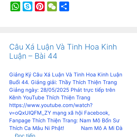
a
e
m
m
w
in
o
b
el
W
S
Pi
W
S
c
s
ai
ai
itt
t
p
er
e
h
k
nt
e
h
e
s
l
l
er
y
gr
at
y
er
C
ar
b
e
Li
a
s
p
e
h
e
o
n
n
m
A
e
st
at
Câu Xá Luận Và Tinh Hoa Kinh
o
g
k
p
Luận – Bài 44
k
er
p
Giảng Ký Câu Xá Luận Và Tinh Hoa Kinh Luận
Buổi 44. Giảng giải: Thầy Thích Thiện Trang
Giảng ngày: 28/05/2025 Phát trực tiếp trên
Kênh YouTube Thích Thiện Trang
https://www.youtube.com/watch?
v=oQxUIQFM_ZY mạng xã hội Facebook,
Fanpage Thích Thiện Trang: Nam Mô Bổn Sư
Thích Ca Mâu Ni Phật! Nam Mô A Mi Đà
…
Đọc tiếp