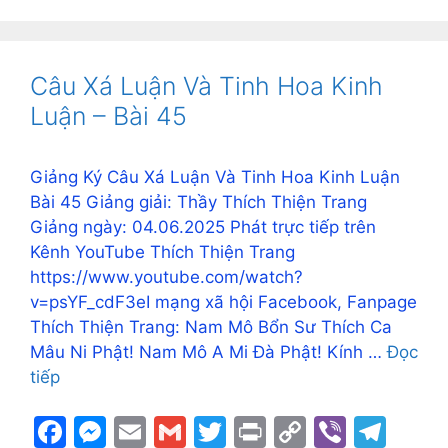
e
s
l
l
er
y
gr
at
y
er
C
ar
b
e
Li
a
s
p
e
h
e
o
n
n
m
A
e
st
at
Câu Xá Luận Và Tinh Hoa Kinh
o
g
k
p
Luận – Bài 45
k
er
p
Giảng Ký Câu Xá Luận Và Tinh Hoa Kinh Luận
Bài 45 Giảng giải: Thầy Thích Thiện Trang
Giảng ngày: 04.06.2025 Phát trực tiếp trên
Kênh YouTube Thích Thiện Trang
https://www.youtube.com/watch?
v=psYF_cdF3eI mạng xã hội Facebook, Fanpage
Thích Thiện Trang: Nam Mô Bổn Sư Thích Ca
Mâu Ni Phật! Nam Mô A Mi Đà Phật! Kính …
Đọc
tiếp
F
M
E
G
T
Pr
C
Vi
T