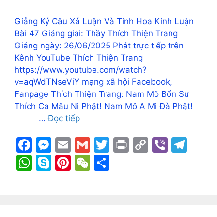
Giảng Ký Câu Xá Luận Và Tinh Hoa Kinh Luận
Bài 47 Giảng giải: Thầy Thích Thiện Trang
Giảng ngày: 26/06/2025 Phát trực tiếp trên
Kênh YouTube Thích Thiện Trang
https://www.youtube.com/watch?
v=aqWdTNseViY mạng xã hội Facebook,
Fanpage Thích Thiện Trang: Nam Mô Bổn Sư
Thích Ca Mâu Ni Phật! Nam Mô A Mi Đà Phật!
…
Đọc tiếp
F
M
E
G
T
Pr
C
Vi
T
a
e
m
m
w
in
o
b
el
W
S
Pi
W
S
c
s
ai
ai
itt
t
p
er
e
h
k
nt
e
h
e
s
l
l
er
y
gr
at
y
er
C
ar
b
e
Li
a
s
p
e
h
e