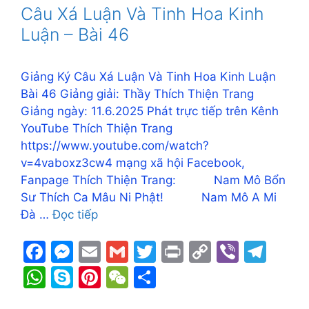
o
n
n
m
A
e
st
at
Câu Xá Luận Và Tinh Hoa Kinh
o
g
k
p
Luận – Bài 46
k
er
p
Giảng Ký Câu Xá Luận Và Tinh Hoa Kinh Luận
Bài 46 Giảng giải: Thầy Thích Thiện Trang
Giảng ngày: 11.6.2025 Phát trực tiếp trên Kênh
YouTube Thích Thiện Trang
https://www.youtube.com/watch?
v=4vaboxz3cw4 mạng xã hội Facebook,
Fanpage Thích Thiện Trang: Nam Mô Bổn
Sư Thích Ca Mâu Ni Phật! Nam Mô A Mi
Đà …
Đọc tiếp
F
M
E
G
T
Pr
C
Vi
T
a
e
m
m
w
in
o
b
el
W
S
Pi
W
S
c
s
ai
ai
itt
t
p
er
e
h
k
nt
e
h