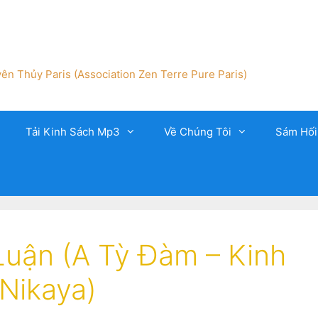
ên Thủy Paris (Association Zen Terre Pure Paris)
Tải Kinh Sách Mp3
Về Chúng Tôi
Sám Hối
Luận (A Tỳ Đàm – Kinh
Nikaya)