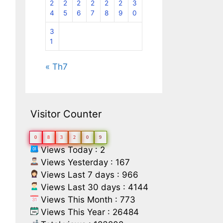
2
2
2
2
2
2
3
4
5
6
7
8
9
0
3
1
« Th7
Visitor Counter
0
8
3
2
0
9
Views Today : 2
Views Yesterday : 167
Views Last 7 days : 966
Views Last 30 days : 4144
Views This Month : 773
Views This Year : 26484