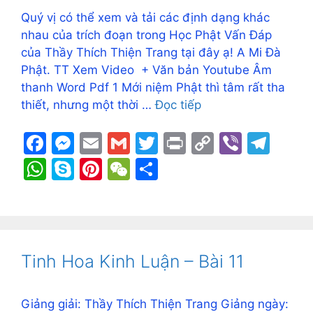
k
er
p
Quý vị có thể xem và tải các định dạng khác
nhau của trích đoạn trong Học Phật Vấn Đáp
của Thầy Thích Thiện Trang tại đây ạ! A Mi Đà
Phật. TT Xem Video + Văn bản Youtube Âm
thanh Word Pdf 1 Mới niệm Phật thì tâm rất tha
thiết, nhưng một thời …
Đọc tiếp
F
M
E
G
T
Pr
C
Vi
T
a
e
m
m
w
in
o
b
el
W
S
Pi
W
S
c
s
ai
ai
itt
t
p
er
e
h
k
nt
e
h
e
s
l
l
er
y
gr
at
y
er
C
ar
b
e
Li
a
s
p
e
h
e
o
n
n
m
A
e
st
at
Tinh Hoa Kinh Luận – Bài 11
o
g
k
p
k
er
p
Giảng giải: Thầy Thích Thiện Trang Giảng ngày: