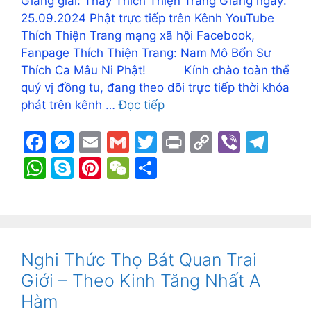
Giảng giải: Thầy Thích Thiện Trang Giảng ngày:
25.09.2024 Phật trực tiếp trên Kênh YouTube
Thích Thiện Trang mạng xã hội Facebook,
Fanpage Thích Thiện Trang: Nam Mô Bổn Sư
Thích Ca Mâu Ni Phật! Kính chào toàn thể
quý vị đồng tu, đang theo dõi trực tiếp thời khóa
phát trên kênh …
Đọc tiếp
F
M
E
G
T
Pr
C
Vi
T
a
e
m
m
w
in
o
b
el
W
S
Pi
W
S
c
s
ai
ai
itt
t
p
er
e
h
k
nt
e
h
e
s
l
l
er
y
gr
at
y
er
C
ar
b
e
Li
a
s
p
e
h
e
o
n
n
m
A
e
st
at
Nghi Thức Thọ Bát Quan Trai
o
g
k
p
Giới – Theo Kinh Tăng Nhất A
k
er
p
Hàm