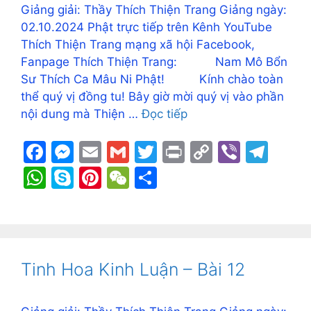
Giảng giải: Thầy Thích Thiện Trang Giảng ngày:
02.10.2024 Phật trực tiếp trên Kênh YouTube
Thích Thiện Trang mạng xã hội Facebook,
Fanpage Thích Thiện Trang: Nam Mô Bổn
Sư Thích Ca Mâu Ni Phật! Kính chào toàn
thể quý vị đồng tu! Bây giờ mời quý vị vào phần
nội dung mà Thiện …
Đọc tiếp
F
M
E
G
T
Pr
C
Vi
T
a
e
m
m
w
in
o
b
el
W
S
Pi
W
S
c
s
ai
ai
itt
t
p
er
e
h
k
nt
e
h
e
s
l
l
er
y
gr
at
y
er
C
ar
b
e
Li
a
s
p
e
h
e
o
n
n
m
A
e
st
at
Tinh Hoa Kinh Luận – Bài 12
o
g
k
p
k
er
p