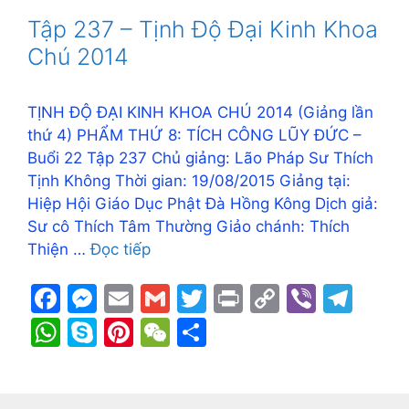
o
n
n
m
A
e
st
at
Tập 237 – Tịnh Độ Đại Kinh Khoa
o
g
k
p
Chú 2014
k
er
p
TỊNH ĐỘ ĐẠI KINH KHOA CHÚ 2014 (Giảng lần
thứ 4) PHẨM THỨ 8: TÍCH CÔNG LŨY ĐỨC –
Buổi 22 Tập 237 Chủ giảng: Lão Pháp Sư Thích
Tịnh Không Thời gian: 19/08/2015 Giảng tại:
Hiệp Hội Giáo Dục Phật Đà Hồng Kông Dịch giả:
Sư cô Thích Tâm Thường Giảo chánh: Thích
Thiện …
Đọc tiếp
F
M
E
G
T
Pr
C
Vi
T
a
e
m
m
w
in
o
b
el
W
S
Pi
W
S
c
s
ai
ai
itt
t
p
er
e
h
k
nt
e
h
e
s
l
l
er
y
gr
at
y
er
C
ar