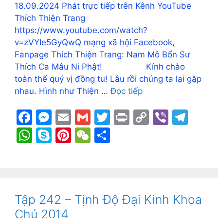
18.09.2024 Phát trực tiếp trên Kênh YouTube
Thích Thiện Trang
https://www.youtube.com/watch?
v=zVYIe5GyQwQ mạng xã hội Facebook,
Fanpage Thích Thiện Trang: Nam Mô Bổn Sư
Thích Ca Mâu Ni Phật! Kính chào
toàn thể quý vị đồng tu! Lâu rồi chúng ta lại gặp
nhau. Hình như Thiện …
Đọc tiếp
F
M
E
G
T
Pr
C
Vi
T
a
e
m
m
w
in
o
b
el
W
S
Pi
W
S
c
s
ai
ai
itt
t
p
er
e
h
k
nt
e
h
e
s
l
l
er
y
gr
at
y
er
C
ar
b
e
Li
a
s
p
e
h
e
o
n
n
m
A
e
st
at
Tập 242 – Tịnh Độ Đại Kinh Khoa
o
g
k
p
Chú 2014