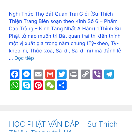
Nghi Thức Thọ Bát Quan Trai Giới (Sư Thích
Thiện Trang Biên soạn theo Kinh Số 6 – Phẩm
Cao Tràng – Kinh Tăng Nhất A Hàm) 1.Thỉnh Sư:
Phật tử nào muốn trì Bát quan trai thì đến thỉnh
một vị xuất gia trong năm chúng (Tỳ-kheo, Tỳ-
kheo-ni, Thức-xoa, Sa-di, Sa-di-ni) mà đảnh lễ
…
Đọc tiếp
F
M
E
G
T
Pr
C
Vi
T
a
e
m
m
w
in
o
b
el
W
S
Pi
W
S
c
s
ai
ai
itt
t
p
er
e
h
k
nt
e
h
e
s
l
l
er
y
gr
at
y
er
C
ar
b
e
Li
a
s
p
e
h
e
o
n
n
m
A
e
st
at
HỌC PHẬT VẤN ĐÁP – Sư Thích
o
g
k