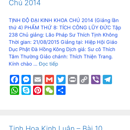
o
g
k
p
Chú 2014
k
er
p
TỊNH ĐỘ ĐẠI KINH KHOA CHÚ 2014 (Giảng lần
thứ 4) PHẨM THỨ 8: TÍCH CÔNG LŨY ĐỨC Tập
238 Chủ giảng: Lão Pháp Sư Thích Tịnh Không
Thời gian: 21/08/2015 Giảng tại: Hiệp Hội Giáo
Dục Phật Đà Hồng Kông Dịch giả: Sư cô Thích
Tâm Thường Giảo chánh: Thích Thiện Trang.
Kính chào …
Đọc tiếp
F
M
E
G
T
Pr
C
Vi
T
a
e
m
m
w
in
o
b
el
W
S
Pi
W
S
c
s
ai
ai
itt
t
p
er
e
h
k
nt
e
h
e
s
l
l
er
y
gr
at
y
er
C
ar
b
e
Li
a
s
p
e
h
e
o
n
n
m
A
e
st
at
Tinh Hoa Kinh Luận – Bài 10