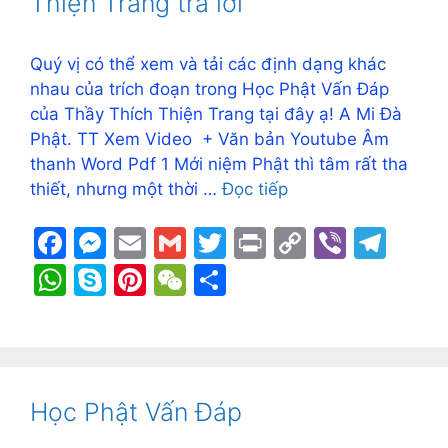
p
Thiện Trang trả lời
k
er
p
Quý vị có thể xem và tải các định dạng khác
nhau của trích đoạn trong Học Phật Vấn Đáp
của Thầy Thích Thiện Trang tại đây ạ! A Mi Đà
Phật. TT Xem Video + Văn bản Youtube Âm
thanh Word Pdf 1 Mới niệm Phật thì tâm rất tha
thiết, nhưng một thời …
Đọc tiếp
F
M
E
G
T
Pr
C
Vi
T
a
e
m
m
w
in
o
b
el
W
S
Pi
W
S
c
s
ai
ai
itt
t
p
er
e
h
k
nt
e
h
e
s
l
l
er
y
gr
at
y
er
C
ar
b
e
Li
a
s
p
e
h
e
o
n
n
m
A
e
st
at
Học Phật Vấn Đáp
o
g
k
p