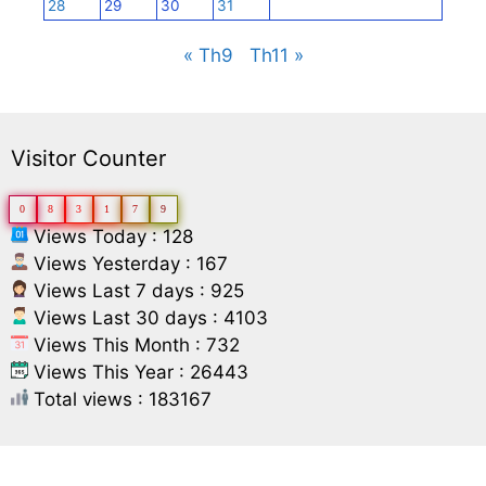
28
29
30
31
« Th9
Th11 »
Visitor Counter
0
8
3
1
7
9
Views Today : 128
Views Yesterday : 167
Views Last 7 days : 925
Views Last 30 days : 4103
Views This Month : 732
Views This Year : 26443
Total views : 183167