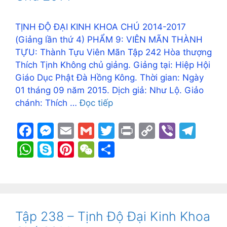
k
er
p
TỊNH ĐỘ ĐẠI KINH KHOA CHÚ 2014-2017
(Giảng lần thứ 4) PHẨM 9: VIÊN MÃN THÀNH
TỰU: Thành Tựu Viên Mãn Tập 242 Hòa thượng
Thích Tịnh Không chủ giảng. Giảng tại: Hiệp Hội
Giáo Dục Phật Đà Hồng Kông. Thời gian: Ngày
01 tháng 09 năm 2015. Dịch giả: Như Lộ. Giảo
chánh: Thích …
Đọc tiếp
F
M
E
G
T
Pr
C
Vi
T
a
e
m
m
w
in
o
b
el
W
S
Pi
W
S
c
s
ai
ai
itt
t
p
er
e
h
k
nt
e
h
e
s
l
l
er
y
gr
at
y
er
C
ar
b
e
Li
a
s
p
e
h
e
o
n
n
m
A
e
st
at
Tập 238 – Tịnh Độ Đại Kinh Khoa