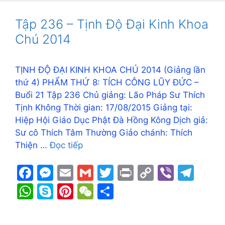
b
e
Li
a
s
p
e
h
e
o
n
n
m
A
e
st
at
Tập 236 – Tịnh Độ Đại Kinh Khoa
o
g
k
p
Chú 2014
k
er
p
TỊNH ĐỘ ĐẠI KINH KHOA CHÚ 2014 (Giảng lần
thứ 4) PHẨM THỨ 8: TÍCH CÔNG LŨY ĐỨC –
Buổi 21 Tập 236 Chủ giảng: Lão Pháp Sư Thích
Tịnh Không Thời gian: 17/08/2015 Giảng tại:
Hiệp Hội Giáo Dục Phật Đà Hồng Kông Dịch giả:
Sư cô Thích Tâm Thường Giảo chánh: Thích
Thiện …
Đọc tiếp
F
M
E
G
T
Pr
C
Vi
T
a
e
m
m
w
in
o
b
el
W
S
Pi
W
S
c
s
ai
ai
itt
t
p
er
e
h
k
nt
e
h
e
s
l
l
er
y
gr
at
y
er
C
ar