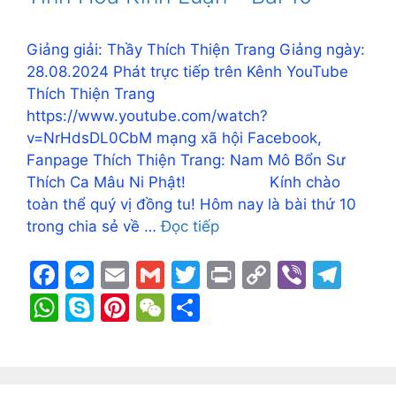
o
g
k
p
k
er
p
Giảng giải: Thầy Thích Thiện Trang Giảng ngày:
28.08.2024 Phát trực tiếp trên Kênh YouTube
Thích Thiện Trang
https://www.youtube.com/watch?
v=NrHdsDL0CbM mạng xã hội Facebook,
Fanpage Thích Thiện Trang: Nam Mô Bổn Sư
Thích Ca Mâu Ni Phật! Kính chào
toàn thể quý vị đồng tu! Hôm nay là bài thứ 10
trong chia sẻ về …
Đọc tiếp
F
M
E
G
T
Pr
C
Vi
T
a
e
m
m
w
in
o
b
el
W
S
Pi
W
S
c
s
ai
ai
itt
t
p
er
e
h
k
nt
e
h
e
s
l
l
er
y
gr
at
y
er
C
ar
b
e
Li
a
s
p
e
h
e