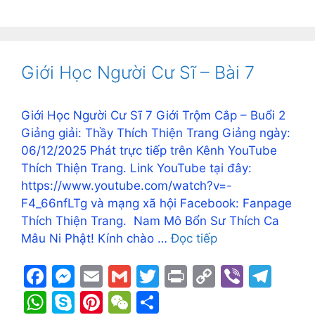
h
k
nt
e
h
e
s
l
l
er
y
gr
at
y
er
C
ar
b
e
Li
a
s
p
e
h
e
o
n
n
m
A
e
st
at
Giới Học Người Cư Sĩ – Bài 7
o
g
k
p
k
er
p
Giới Học Người Cư Sĩ 7 Giới Trộm Cắp – Buổi 2
Giảng giải: Thầy Thích Thiện Trang Giảng ngày:
06/12/2025 Phát trực tiếp trên Kênh YouTube
Thích Thiện Trang. Link YouTube tại đây:
https://www.youtube.com/watch?v=-
F4_66nfLTg và mạng xã hội Facebook: Fanpage
Thích Thiện Trang. Nam Mô Bổn Sư Thích Ca
Mâu Ni Phật! Kính chào …
Đọc tiếp
F
M
E
G
T
Pr
C
Vi
T
a
e
m
m
w
in
o
b
el
W
S
Pi
W
S