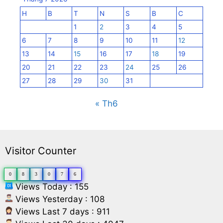
H
B
T
N
S
B
C
1
2
3
4
5
6
7
8
9
10
11
12
13
14
15
16
17
18
19
20
21
22
23
24
25
26
27
28
29
30
31
« Th6
Visitor Counter
0
8
3
0
7
6
Views Today : 155
Views Yesterday : 108
Views Last 7 days : 911