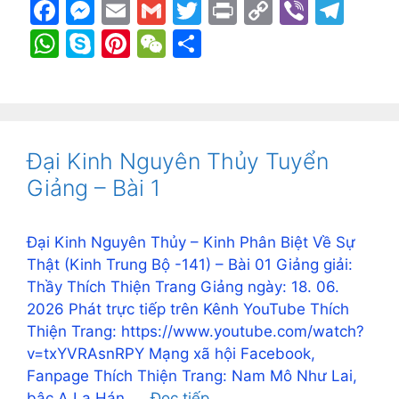
F
M
E
G
T
Pr
C
Vi
T
a
e
m
m
w
in
o
b
el
W
S
Pi
W
S
c
s
ai
ai
itt
t
p
er
e
h
k
nt
e
h
e
s
l
l
er
y
gr
at
y
er
C
ar
b
e
Li
a
s
p
e
h
e
o
n
n
m
A
e
st
at
Đại Kinh Nguyên Thủy Tuyển
o
g
k
p
Giảng – Bài 1
k
er
p
Đại Kinh Nguyên Thủy – Kinh Phân Biệt Về Sự
Thật (Kinh Trung Bộ -141) – Bài 01 Giảng giải:
Thầy Thích Thiện Trang Giảng ngày: 18. 06.
2026 Phát trực tiếp trên Kênh YouTube Thích
Thiện Trang: https://www.youtube.com/watch?
v=txYVRAsnRPY Mạng xã hội Facebook,
Fanpage Thích Thiện Trang: Nam Mô Như Lai,
bậc A La Hán, …
Đọc tiếp