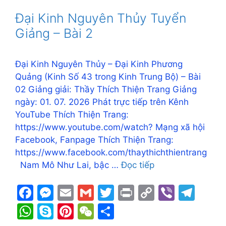
o
n
n
m
A
e
st
at
Đại Kinh Nguyên Thủy Tuyển
o
g
k
p
Giảng – Bài 2
k
er
p
Đại Kinh Nguyên Thủy – Đại Kinh Phương
Quảng (Kinh Số 43 trong Kinh Trung Bộ) – Bài
02 Giảng giải: Thầy Thích Thiện Trang Giảng
ngày: 01. 07. 2026 Phát trực tiếp trên Kênh
YouTube Thích Thiện Trang:
https://www.youtube.com/watch? Mạng xã hội
Facebook, Fanpage Thích Thiện Trang:
https://www.facebook.com/thaythichthientrang
Nam Mô Như Lai, bậc …
Đọc tiếp
F
M
E
G
T
Pr
C
Vi
T
a
e
m
m
w
in
o
b
el
W
S
Pi
W
S
c
s
ai
ai
itt
t
p
er
e