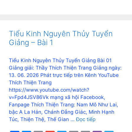
c
s
ai
ai
itt
t
p
er
e
h
k
nt
e
h
e
s
l
l
er
y
gr
at
y
er
C
ar
b
e
Li
a
s
p
e
h
e
o
n
n
m
A
e
st
at
Tiểu Kinh Nguyên Thủy Tuyển
o
g
k
p
Giảng – Bài 1
k
er
p
Tiểu Kinh Nguyên Thủy Tuyển Giảng Bài 01
Giảng giải: Thầy Thích Thiện Trang Giảng ngày:
13. 06. 2026 Phát trực tiếp trên Kênh YouTube
Thích Thiện Trang
https://www.youtube.com/watch?
v=Fpd4JSV86Vk mạng xã hội Facebook,
Fanpage Thích Thiện Trang: Nam Mô Như Lai,
bậc A La Hán, Chánh Đẳng Giác, Minh Hạnh
Túc, Thiện Thệ, Thế Gian …
Đọc tiếp