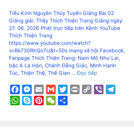
Tiểu Kinh Nguyên Thủy Tuyển Giảng Bài 02
Giảng giải: Thầy Thích Thiện Trang Giảng ngày:
27. 06. 2026 Phát trực tiếp trên Kênh YouTube
Thích Thiện Trang
https://www.youtube.com/watch?
v=Bk730RhQo7U&t=50s mạng xã hội Facebook,
Fanpage Thích Thiện Trang: Nam Mô Như Lai,
bậc A La Hán, Chánh Đẳng Giác, Minh Hạnh
Túc, Thiện Thệ, Thế Gian …
Đọc tiếp
F
M
E
G
T
Pr
C
Vi
T
a
e
m
m
w
in
o
b
el
W
S
Pi
W
S
c
s
ai
ai
itt
t
p
er
e
h
k
nt
e
h
e
s
l
l
er
y
gr
at
y
er
C
ar
b
e
Li
a
s
p
e
h
e