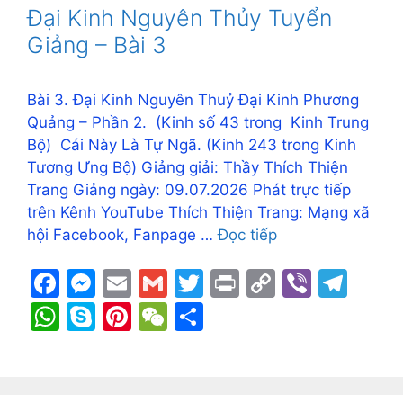
o
n
n
m
A
e
st
at
Đại Kinh Nguyên Thủy Tuyển
o
g
k
p
Giảng – Bài 3
k
er
p
Bài 3. Đại Kinh Nguyên Thuỷ Đại Kinh Phương
Quảng – Phần 2. (Kinh số 43 trong Kinh Trung
Bộ) Cái Này Là Tự Ngã. (Kinh 243 trong Kinh
Tương Ưng Bộ) Giảng giải: Thầy Thích Thiện
Trang Giảng ngày: 09.07.2026 Phát trực tiếp
trên Kênh YouTube Thích Thiện Trang: Mạng xã
hội Facebook, Fanpage …
Đọc tiếp
F
M
E
G
T
Pr
C
Vi
T
a
e
m
m
w
in
o
b
el
W
S
Pi
W
S
c
s
ai
ai
itt
t
p
er
e
h
k
nt
e
h
e
s
l
l
er
y
gr
at
y
er
C
ar
b
e
Li
a
s
p
e
h
e