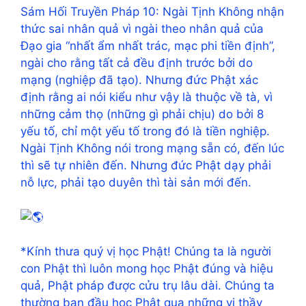
Sám Hối Truyền Pháp 10: Ngài Tịnh Không nhận
thức sai nhân quả vì ngài theo nhân quả của
Đạo gia “nhất ẩm nhất trác, mạc phi tiền định”,
ngài cho rằng tất cả đều định trước bởi do
mạng (nghiệp đã tạo). Nhưng đức Phật xác
định rằng ai nói kiểu như vậy là thuộc về tà, vì
những cảm thọ (những gì phải chịu) do bởi 8
yếu tố, chỉ một yếu tố trong đó là tiền nghiệp.
Ngài Tịnh Không nói trong mạng sẵn có, đến lúc
thì sẽ tự nhiên đến. Nhưng đức Phật dạy phải
nỗ lực, phải tạo duyên thì tài sản mới đến.
*Kính thưa quý vị học Phật! Chúng ta là người
con Phật thì luôn mong học Phật đúng và hiệu
quả, Phật pháp được cửu trụ lâu dài. Chúng ta
thường ban đầu học Phật qua những vị thầy