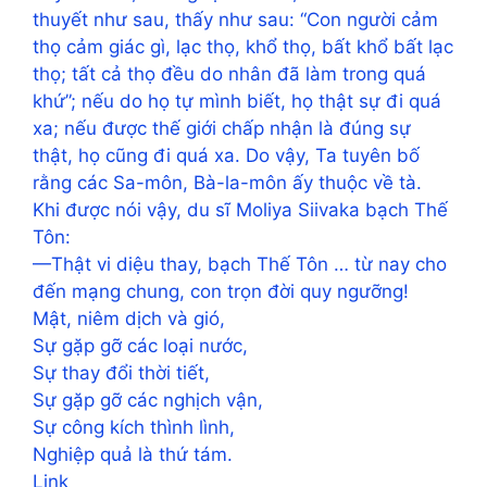
thuyết như sau, thấy như sau: “Con người cảm
thọ cảm giác gì, lạc thọ, khổ thọ, bất khổ bất lạc
thọ; tất cả thọ đều do nhân đã làm trong quá
khứ”; nếu do họ tự mình biết, họ thật sự đi quá
xa; nếu được thế giới chấp nhận là đúng sự
thật, họ cũng đi quá xa. Do vậy, Ta tuyên bố
rằng các Sa-môn, Bà-la-môn ấy thuộc về tà.
Khi được nói vậy, du sĩ Moliya Siivaka bạch Thế
Tôn:
—Thật vi diệu thay, bạch Thế Tôn … từ nay cho
đến mạng chung, con trọn đời quy ngưỡng!
Mật, niêm dịch và gió,
Sự gặp gỡ các loại nước,
Sự thay đổi thời tiết,
Sự gặp gỡ các nghịch vận,
Sự công kích thình lình,
Nghiệp quả là thứ tám.
Link