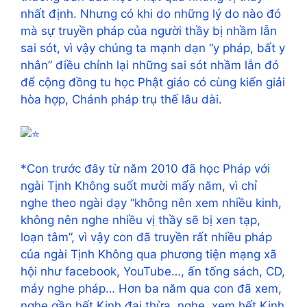
nhất định. Nhưng có khi do những lý do nào đó
mà sự truyền pháp của người thầy bị nhầm lẫn
sai sót, vì vậy chúng ta mạnh dạn “y pháp, bất y
nhân” điều chỉnh lại những sai sót nhầm lẫn đó
để cộng đồng tu học Phật giáo có cùng kiến giải
hòa hợp, Chánh pháp trụ thế lâu dài.
*Con trước đây từ năm 2010 đã học Pháp với
ngài Tịnh Không suốt mười mấy năm, vì chỉ
nghe theo ngài dạy “không nên xem nhiều kinh,
không nên nghe nhiều vị thầy sẽ bị xen tạp,
loạn tâm”, vì vậy con đã truyền rất nhiều pháp
của ngài Tịnh Không qua phương tiện mạng xã
hội như facebook, YouTube…, ấn tống sách, CD,
máy nghe pháp… Hơn ba năm qua con đã xem,
nghe gần hết Kinh đại thừa, nghe, xem hết Kinh