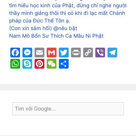
tìm hiểu học kinh của Phật, đừng chỉ nghe người
thầy mình giảng thôi thì có khi đi lạc mất Chánh
pháp của Đức Thế Tôn ạ.
(Con xin sám hối) @nêu bật
Nam Mô Bổn Sư Thích Ca Mâu Ni Phật
F
M
E
G
T
Pr
C
Vi
T
a
e
m
m
w
in
o
b
el
W
S
Pi
W
S
c
s
ai
ai
itt
t
p
er
e
h
k
nt
e
h
e
s
l
l
er
y
gr
at
y
er
C
ar
b
e
Li
a
s
p
e
h
e
o
n
n
m
A
e
st
at
o
g
k
p
k
er
p