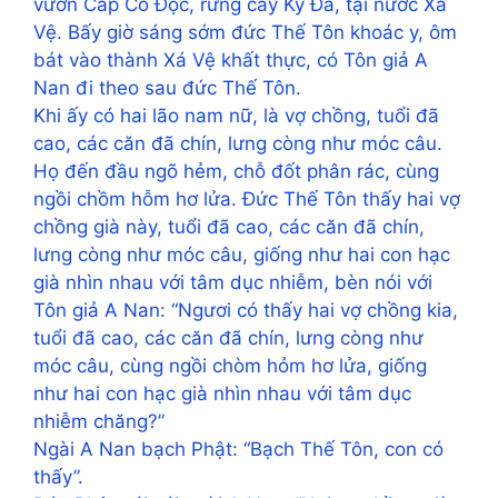
vườn Cấp Cô Độc, rừng cây Kỳ Đà, tại nước Xá
Vệ. Bấy giờ sáng sớm đức Thế Tôn khoác y, ôm
bát vào thành Xá Vệ khất thực, có Tôn giả A
Nan đi theo sau đức Thế Tôn.
Khi ấy có hai lão nam nữ, là vợ chồng, tuổi đã
cao, các căn đã chín, lưng còng như móc câu.
Họ đến đầu ngõ hẻm, chỗ đốt phân rác, cùng
ngồi chồm hỗm hơ lửa. Đức Thế Tôn thấy hai vợ
chồng già này, tuổi đã cao, các căn đã chín,
lưng còng như móc câu, giống như hai con hạc
già nhìn nhau với tâm dục nhiễm, bèn nói với
Tôn giả A Nan: “Ngươi có thấy hai vợ chồng kia,
tuổi đã cao, các căn đã chín, lưng còng như
móc câu, cùng ngồi chòm hỏm hơ lửa, giống
như hai con hạc già nhìn nhau với tâm dục
nhiễm chăng?”
Ngài A Nan bạch Phật: “Bạch Thế Tôn, con có
thấy”.