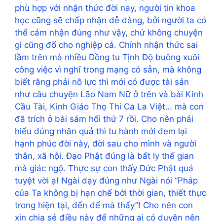
phù hợp với nhận thức đời nay, người tin khoa
học cũng sẽ chấp nhận dễ dàng, bởi người ta có
thể cảm nhận đúng như vậy, chứ không chuyện
gì cũng đổ cho nghiệp cả. Chính nhận thức sai
lầm trên mà nhiều Đồng tu Tịnh Độ buông xuôi
công việc vì nghĩ trong mạng có sẵn, mà không
biết rằng phải nỗ lực thì mới có được tài sản
như câu chuyện Lão Nam Nữ ở trên và bài Kinh
Cầu Tài, Kinh Giáo Thọ Thi Ca La Việt… mà con
đã trích ở bài sám hối thứ 7 rồi. Cho nên phải
hiểu đúng nhân quả thì tu hành mới đem lại
hạnh phúc đời này, đời sau cho mình và người
thân, xã hội. Đạo Phật đúng là bất ly thế gian
mà giác ngộ. Thực sự con thấy Đức Phật quá
tuyệt vời ạ! Ngài dạy đúng như Ngài nói “Pháp
của Ta không bị hạn chế bởi thời gian, thiết thực
trong hiện tại, đến để mà thấy”! Cho nên con
xin chia sẻ điều này để những ai có duyên nên