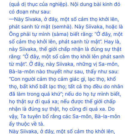
(quả dị thục của nghiệp). Nội dung bài kinh đó
có đoạn như sau:
—Này Sìvaka, ở đây, một số cảm thọ khởi lên,
phát sanh từ mật (semhà). Này Siivaka, hoặc là
Ông phải tự mình (sàma) biết rằng: “Ở đây, một
số cảm thọ khởi lên, phát sanh từ mật”. Hay là,
này Siivaka, thế giới chấp nhận là đúng sự thật
rằng: “Ở đây, một số cảm thọ khởi lên phát sanh
từ mật”. Ở đây, này Siivaka, những vị Sa-môn,
Bà-la-môn nào thuyết như sau, thấy như sau:
“Con người cảm thọ cảm giác gì, lạc thọ, khổ
thọ, bất khổ bất lạc thọ; tất cả thọ đều do nhân
đã làm trong quá khứ”; nếu do họ tự mình biết,
họ thật sự đi quá xa; nếu được thế giới chấp
nhận là đúng sự thật, họ cũng đi quá xa. Do
vậy, Ta tuyên bố rằng các Sa-môn, Bà-la-môn
ấy thuộc về tà.
Này Siivaka, ở đây, một số cảm thọ khởi lên,