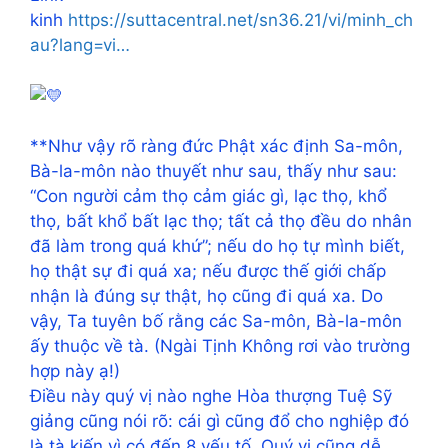
kinh
https://suttacentral.net/sn36.21/vi/minh_ch
au?lang=vi…
**Như vậy rõ ràng đức Phật xác định Sa-môn,
Bà-la-môn nào thuyết như sau, thấy như sau:
“Con người cảm thọ cảm giác gì, lạc thọ, khổ
thọ, bất khổ bất lạc thọ; tất cả thọ đều do nhân
đã làm trong quá khứ”; nếu do họ tự mình biết,
họ thật sự đi quá xa; nếu được thế giới chấp
nhận là đúng sự thật, họ cũng đi quá xa. Do
vậy, Ta tuyên bố rằng các Sa-môn, Bà-la-môn
ấy thuộc về tà. (Ngài Tịnh Không rơi vào trường
hợp này ạ!)
Điều này quý vị nào nghe Hòa thượng Tuệ Sỹ
giảng cũng nói rõ: cái gì cũng đổ cho nghiệp đó
là tà kiến vì có đến 8 yếu tố. Quý vị cũng dễ