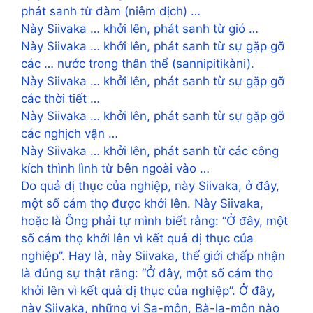
phát sanh từ đàm (niêm dịch) …
Này Siivaka … khởi lên, phát sanh từ gió …
Này Siivaka … khởi lên, phát sanh từ sự gặp gỡ
các … nước trong thân thể (sannipitikàni).
Này Siivaka … khởi lên, phát sanh từ sự gặp gỡ
các thời tiết …
Này Siivaka … khởi lên, phát sanh từ sự gặp gỡ
các nghịch vận …
Này Siivaka … khởi lên, phát sanh từ các công
kích thình lình từ bên ngoài vào …
Do quả dị thục của nghiệp, này Siivaka, ở đây,
một số cảm thọ được khởi lên. Này Siivaka,
hoặc là Ông phải tự mình biết rằng: “Ở đây, một
số cảm thọ khởi lên vì kết quả dị thục của
nghiệp”. Hay là, này Siivaka, thế giới chấp nhận
là đúng sự thật rằng: “Ở đây, một số cảm thọ
khởi lên vì kết quả dị thục của nghiệp”. Ở đây,
này Siivaka, những vị Sa-môn, Bà-la-môn nào