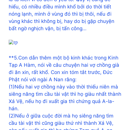
hiểu, có nhiều điều mình khổ bởi do thời tiết
nóng lạnh, mình ở vùng đó thì bị thôi, nếu đi
vùng khác thì không bị, hay do bị gặp chuyện
bất ngờ nghịch vận, bị tấn công…
**5.Con dẫn thêm một bộ kinh khác trong Kinh
Tạp A Hàm, nói về câu chuyện hai vợ chồng già
đi ăn xin, rất khổ. Con xin tóm tắt trước, Đức
Phật nói với ngài A Nan rằng:
(1)Nếu hai vợ chồng này vào thời thiếu niên mà
siêng năng tìm cầu tài vật thì họ giàu nhất thành
Xá Vệ, nếu họ đi xuất gia thì chứng quả A-la-
hán.
(2)Nếu ở giữa cuộc đời mà họ siêng năng tìm
cầu tài vật thì cũng giàu thứ nhì thành Xá Vệ,