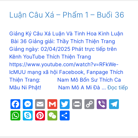
b
e
Li
a
s
p
e
h
e
o
n
n
m
A
e
st
at
Luận Câu Xá – Phẩm 1 – Buổi 36
o
g
k
p
k
er
p
Giảng Ký Câu Xá Luận Và Tinh Hoa Kinh Luận
Bài 36 Giảng giải: Thầy Thích Thiện Trang
Giảng ngày: 02/04/2025 Phát trực tiếp trên
Kênh YouTube Thích Thiện Trang
https://www.youtube.com/watch?v=RFkWe-
IcMUU mạng xã hội Facebook, Fanpage Thích
Thiện Trang: Nam Mô Bổn Sư Thích Ca
Mâu Ni Phật! Nam Mô A Mi Đà …
Đọc tiếp
F
M
E
G
T
Pr
C
Vi
T
a
e
m
m
w
in
o
b
el
W
S
Pi
W
S
c
s
ai
ai
itt
t
p
er
e
h
k
nt
e
h
e
s
l
l
er
y
gr
at
y
er
C
ar