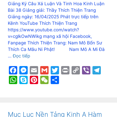
Giảng Ký Câu Xá Luận Và Tinh Hoa Kinh Luận
Bài 38 Giảng giải: Thầy Thích Thiện Trang
Giảng ngày: 16/04/2025 Phát trực tiếp trên
Kênh YouTube Thích Thiện Trang
https://www.youtube.com/watch?
v=cgIkOwNWikg mạng xã hội Facebook,
Fanpage Thích Thiện Trang: Nam Mô Bổn Sư
Thích Ca Mâu Ni Phật! Nam Mô A Mi Đà
…
Đọc tiếp
F
M
E
G
T
Pr
C
Vi
T
a
e
m
m
w
in
o
b
el
W
S
Pi
W
S
c
s
ai
ai
itt
t
p
er
e
h
k
nt
e
h
e
s
l
l
er
y
gr
at
y
er
C
ar
b
e
Li
a
s
p
e
h
e
o
n
n
m
A
e
st
at
Mục Lục Nền Tảng Kinh A Hàm