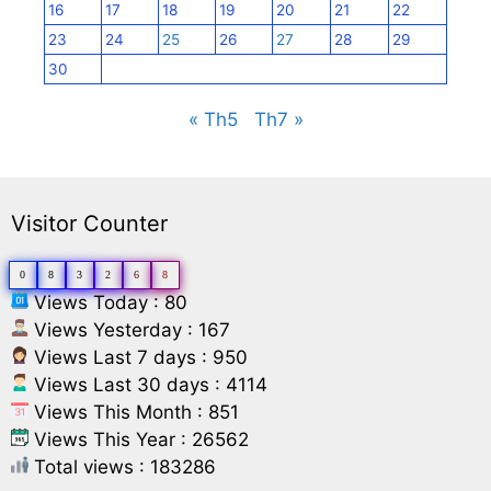
16
17
18
19
20
21
22
23
24
25
26
27
28
29
30
« Th5
Th7 »
Visitor Counter
0
8
3
2
6
8
Views Today : 80
Views Yesterday : 167
Views Last 7 days : 950
Views Last 30 days : 4114
Views This Month : 851
Views This Year : 26562
Total views : 183286