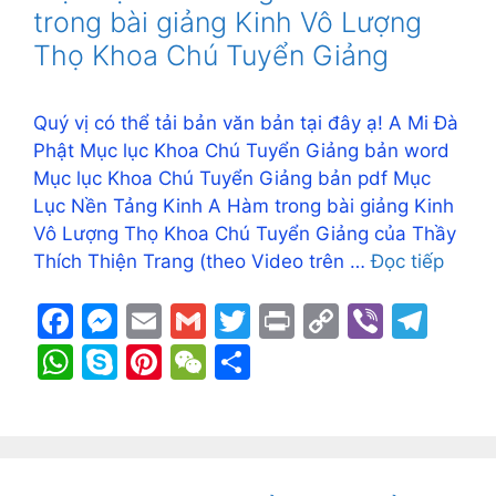
o
g
k
p
trong bài giảng Kinh Vô Lượng
k
er
p
Thọ Khoa Chú Tuyển Giảng
Quý vị có thể tải bản văn bản tại đây ạ! A Mi Đà
Phật Mục lục Khoa Chú Tuyển Giảng bản word
Mục lục Khoa Chú Tuyển Giảng bản pdf Mục
Lục Nền Tảng Kinh A Hàm trong bài giảng Kinh
Vô Lượng Thọ Khoa Chú Tuyển Giảng của Thầy
Thích Thiện Trang (theo Video trên …
Đọc tiếp
F
M
E
G
T
Pr
C
Vi
T
a
e
m
m
w
in
o
b
el
W
S
Pi
W
S
c
s
ai
ai
itt
t
p
er
e
h
k
nt
e
h
e
s
l
l
er
y
gr
at
y
er
C
ar
b
e
Li
a
s
p
e
h
e