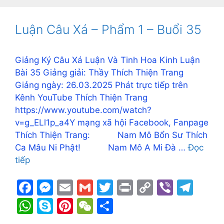
b
e
Li
a
s
p
e
h
e
o
n
n
m
A
e
st
at
Luận Câu Xá – Phẩm 1 – Buổi 35
o
g
k
p
k
er
p
Giảng Ký Câu Xá Luận Và Tinh Hoa Kinh Luận
Bài 35 Giảng giải: Thầy Thích Thiện Trang
Giảng ngày: 26.03.2025 Phát trực tiếp trên
Kênh YouTube Thích Thiện Trang
https://www.youtube.com/watch?
v=g_ELl1p_a4Y mạng xã hội Facebook, Fanpage
Thích Thiện Trang: Nam Mô Bổn Sư Thích
Ca Mâu Ni Phật! Nam Mô A Mi Đà …
Đọc
tiếp
F
M
E
G
T
Pr
C
Vi
T
a
e
m
m
w
in
o
b
el
W
S
Pi
W
S
c
s
ai
ai
itt
t
p
er
e
h
k
nt
e
h