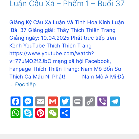
o
n
n
m
A
e
st
at
Luận Câu Xá – Phẩm 1 – Buổi 37
o
g
k
p
k
er
p
Giảng Ký Câu Xá Luận Và Tinh Hoa Kinh Luận
Bài 37 Giảng giải: Thầy Thích Thiện Trang
Giảng ngày: 10.04.2025 Phát trực tiếp trên
Kênh YouTube Thích Thiện Trang
https://www.youtube.com/watch?
v=77uMO2f2JbQ mạng xã hội Facebook,
Fanpage Thích Thiện Trang: Nam Mô Bổn Sư
Thích Ca Mâu Ni Phật! Nam Mô A Mi Đà
…
Đọc tiếp
F
M
E
G
T
Pr
C
Vi
T
a
e
m
m
w
in
o
b
el
W
S
Pi
W
S
c
s
ai
ai
itt
t
p
er
e
h
k
nt
e
h
e
s
l
l
er
y
gr
at
y
er
C
ar