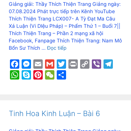
Giảng giải: Thầy Thích Thiện Trang Giảng ngày:
07.08.2024 Phát trực tiếp trên Kênh YouTube
Thích Thiện Trang LCX007- A Tỳ Đạt Ma Câu
Xá Luận (Vi DIệu Pháp) – Phẩm Thứ 1 – Buổi 7||
Thích Thiện Trang – Phần 2 mạng xã hội
Facebook, Fanpage Thích Thiện Trang: Nam Mô
Bổn Sư Thích …
Đọc tiếp
F
M
E
G
T
Pr
C
Vi
T
a
e
m
m
w
in
o
b
el
W
S
Pi
W
S
c
s
ai
ai
itt
t
p
er
e
h
k
nt
e
h
e
s
l
l
er
y
gr
at
y
er
C
ar
b
e
Li
a
s
p
e
h
e
o
n
n
m
A
e
st
at
Tinh Hoa Kinh Luận – Bài 6
o
g
k
p
k
er
p