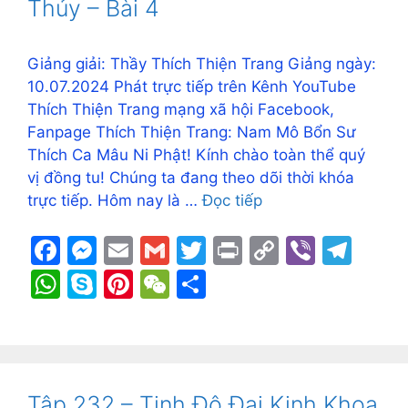
o
g
k
p
Thủy – Bài 4
k
er
p
Giảng giải: Thầy Thích Thiện Trang Giảng ngày:
10.07.2024 Phát trực tiếp trên Kênh YouTube
Thích Thiện Trang mạng xã hội Facebook,
Fanpage Thích Thiện Trang: Nam Mô Bổn Sư
Thích Ca Mâu Ni Phật! Kính chào toàn thể quý
vị đồng tu! Chúng ta đang theo dõi thời khóa
trực tiếp. Hôm nay là …
Đọc tiếp
F
M
E
G
T
Pr
C
Vi
T
a
e
m
m
w
in
o
b
el
W
S
Pi
W
S
c
s
ai
ai
itt
t
p
er
e
h
k
nt
e
h
e
s
l
l
er
y
gr
at
y
er
C
ar
b
e
Li
a
s
p
e
h
e
o
n
n
m
A
e
st
at
Tập 232 – Tịnh Độ Đại Kinh Khoa