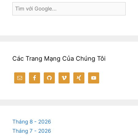
o
n
n
m
A
e
st
at
o
g
k
p
k
er
p
Các Trang Mạng Của Chúng Tôi
Tháng 8 - 2026
Tháng 7 - 2026