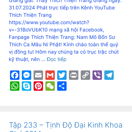
Giảng giải: Thầy Thích Thiện Trang Giảng ngày:
31.07.2024 Phát trực tiếp trên Kênh YouTube
Thích Thiện Trang
https://www.youtube.com/watch?
v=-31BoVUbK10 mạng xã hội Facebook,
Fanpage Thích Thiện Trang: Nam Mô Bổn Sư
Thích Ca Mâu Ni Phật! Kính chào toàn thể quý
vị đồng tu! Hôm nay chúng ta có trục trặc chút
kỹ thuật, nên …
Đọc tiếp
F
M
E
G
T
Pr
C
Vi
T
a
e
m
m
w
in
o
b
el
W
S
Pi
W
S
c
s
ai
ai
itt
t
p
er
e
h
k
nt
e
h
e
s
l
l
er
y
gr
at
y
er
C
ar
b
e
Li
a
s
p
e
h
e
o
n
n
m
A
e
st
at
Tập 233 – Tịnh Độ Đại Kinh Khoa
o
g
k