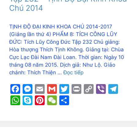
o
g
k
p
Chú 2014
k
er
p
TỊNH ĐỘ ĐẠI KINH KHOA CHÚ 2014-2017
(Giảng lần thứ 4) PHẨM 8: TÍCH CÔNG LŨY
ĐỨC: Tích Lũy Công Đức Tập 232 Chủ giảng:
Hòa thượng Thích Tịnh Không. Giảng tại: Chùa
Cực Lạc Đài Nam Đài Loan. Thời gian: Ngày 10
tháng 08 năm 2015. Dịch giả: Như Lộ. Giảo
chánh: Thích Thiện …
Đọc tiếp
F
M
E
G
T
Pr
C
Vi
T
a
e
m
m
w
in
o
b
el
W
S
Pi
W
S
c
s
ai
ai
itt
t
p
er
e
h
k
nt
e
h
e
s
l
l
er
y
gr
at
y
er
C
ar
b
e
Li
a
s
p
e
h
e