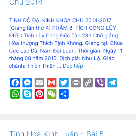
p
Chú 2014
k
er
p
TỊNH ĐỘ ĐẠI KINH KHOA CHÚ 2014-2017
(Giảng lần thứ 4) PHẨM 8: TÍCH CÔNG LŨY
ĐỨC: Tích Lũy Công Đức Tập 233 Chủ giảng:
Hòa thượng Thích Tịnh Không. Giảng tại: Chùa
Cực Lạc Đài Nam Đài Loan. Thời gian: Ngày 11
tháng 08 năm 2015. Dịch giả: Như Lộ. Giảo
chánh: Thích Thiện …
Đọc tiếp
F
M
E
G
T
Pr
C
Vi
T
a
e
m
m
w
in
o
b
el
W
S
Pi
W
S
c
s
ai
ai
itt
t
p
er
e
h
k
nt
e
h
e
s
l
l
er
y
gr
at
y
er
C
ar
b
e
Li
a
s
p
e
h
e
o
n
n
m
A
e
st
at
Tinh Hoa Kinh Luận – Bài 5