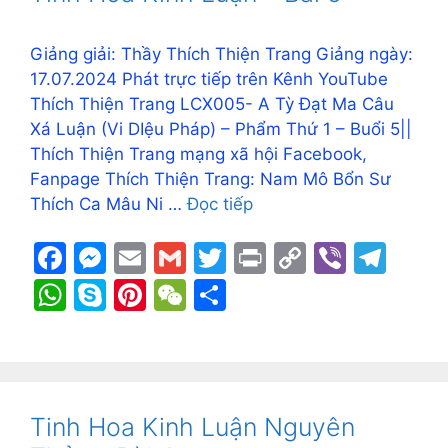
o
g
k
p
k
er
p
Giảng giải: Thầy Thích Thiện Trang Giảng ngày:
17.07.2024 Phát trực tiếp trên Kênh YouTube
Thích Thiện Trang LCX005- A Tỳ Đạt Ma Câu
Xá Luận (Vi DIệu Pháp) – Phẩm Thứ 1 – Buổi 5||
Thích Thiện Trang mạng xã hội Facebook,
Fanpage Thích Thiện Trang: Nam Mô Bổn Sư
Thích Ca Mâu Ni …
Đọc tiếp
F
M
E
G
T
Pr
C
Vi
T
a
e
m
m
w
in
o
b
el
W
S
Pi
W
S
c
s
ai
ai
itt
t
p
er
e
h
k
nt
e
h
e
s
l
l
er
y
gr
at
y
er
C
ar
b
e
Li
a
s
p
e
h
e
o
n
n
m
A
e
st
at
Tinh Hoa Kinh Luận Nguyên