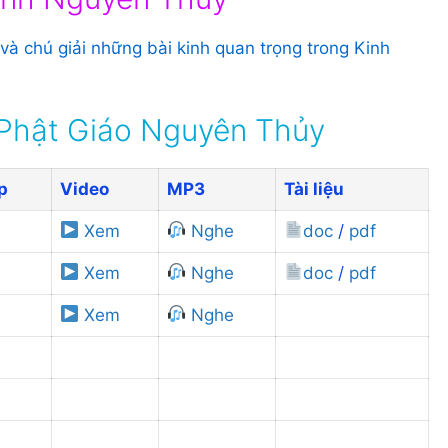
 và chú giải những bài kinh quan trọng trong Kinh
 Phật Giáo Nguyên Thủy
p
Video
MP3
Tài liệu
Xem
Nghe
doc
/
pdf
Xem
Nghe
doc
/
pdf
Xem
Nghe