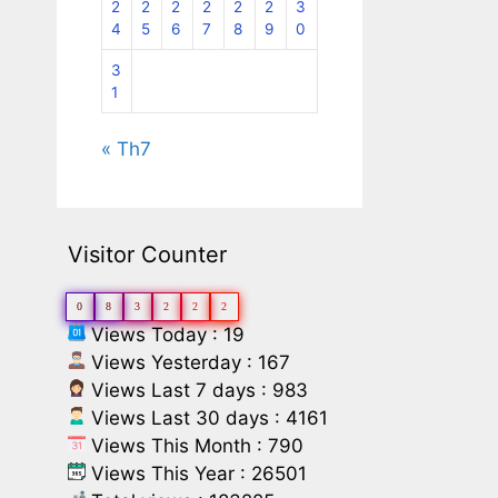
2
2
2
2
2
2
3
4
5
6
7
8
9
0
3
1
« Th7
Visitor Counter
0
8
3
2
2
2
Views Today : 19
Views Yesterday : 167
Views Last 7 days : 983
Views Last 30 days : 4161
Views This Month : 790
Views This Year : 26501