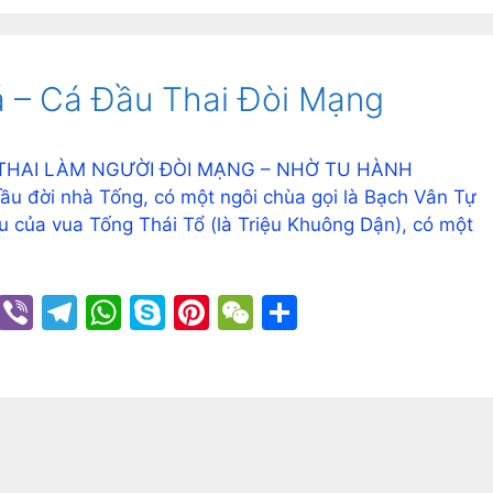
y
gr
s
p
e
h
e
Li
a
A
e
st
at
á – Cá Đầu Thai Đòi Mạng
n
m
p
k
p
 THAI LÀM NGƯỜI ĐÒI MẠNG – NHỜ TU HÀNH
ời nhà Tống, có một ngôi chùa gọi là Bạch Vân Tự
ệu của vua Tống Thái Tổ (là Triệu Khuông Dận), có một
C
Vi
T
W
S
Pi
W
S
o
b
el
h
k
nt
e
h
p
er
e
at
y
er
C
ar
y
gr
s
p
e
h
e
Li
a
A
e
st
at
n
m
p