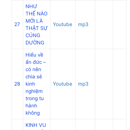
NHƯ
THẾ NÀO
MỚI LÀ
27
Youtube
mp3
THẬT SỰ
CÚNG
DƯỜNG
Hiểu về
ẩn đức –
có nên
chia sẻ
28
kinh
Youtube
mp3
nghiệm
trong tu
hành
không
KINH VU