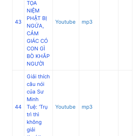
TỌA
NIỆM
PHẬT BỊ
43
Youtube
mp3
NGỨA,
CẢM
GIÁC CÓ
CON GÌ
BÒ KHẮP
NGƯỜI
Giải thích
câu nói
của Sư
Minh
44
Tuệ: ‘Trụ
Youtube
mp3
trì thì
không
giải