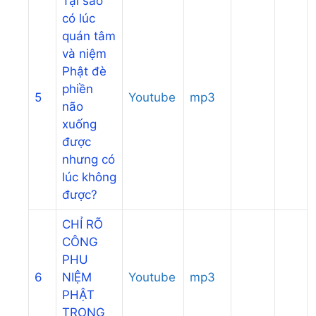
Tại sao
có lúc
quán tâm
và niệm
Phật đè
phiền
5
Youtube
mp3
não
xuống
được
nhưng có
lúc không
được?
CHỈ RÕ
CÔNG
PHU
6
NIỆM
Youtube
mp3
PHẬT
TRONG