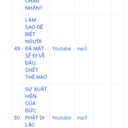
CHÂN
NHÂN?
LÀM
SAO ĐỂ
BIẾT
NGƯỜI
49
ĐÃ MẤT
Youtube
mp3
SẼ ĐI VỀ
ĐÂU,
CHẾT
THẾ NÀO
SỰ XUẤT
HIỆN
CỦA
ĐỨC
50
PHẬT DI
Youtube
mp3
LẶC