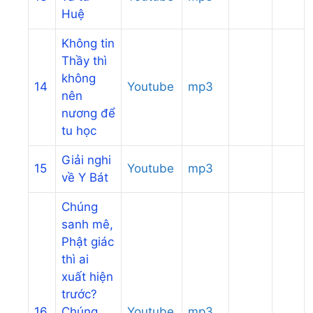
Huệ
Không tin
Thầy thì
không
14
Youtube
mp3
nên
nương để
tu học
Giải nghi
15
Youtube
mp3
về Y Bát
Chúng
sanh mê,
Phật giác
thì ai
xuất hiện
trước?
16
Chúng
Youtube
mp3