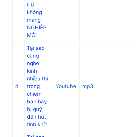
CŨ
không
mang
NGHIỆP
MỚI
Tại sao
càng
nghe
kinh
nhiều thì
4
trong
Youtube
mp3
chiêm
bao hay
bị quỷ
đến hút
tinh khí?