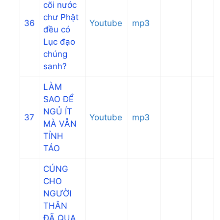
cõi nước
chư Phật
36
Youtube
mp3
đều có
Lục đạo
chúng
sanh?
LÀM
SAO ĐỂ
NGỦ ÍT
37
Youtube
mp3
MÀ VẪN
TỈNH
TÁO
CÚNG
CHO
NGƯỜI
THÂN
ĐÃ QUA