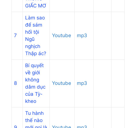
GIẤC MƠ
Làm sao
để sám
hối tội
7
Youtube
mp3
Ngũ
nghịch
Thập ác?
Bí quyết
về giới
không
8
Youtube
mp3
dâm dục
của Tỳ-
kheo
Tu hành
thế nào
9
mới gọi là
Youtube
mp3