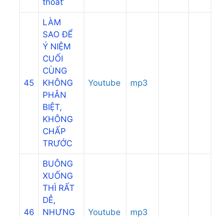
thoát’
LÀM
SAO ĐỂ
Ý NIỆM
CUỐI
CÙNG
45
KHÔNG
Youtube
mp3
PHÂN
BIỆT,
KHÔNG
CHẤP
TRƯỚC
BUÔNG
XUỐNG
THÌ RẤT
DỄ,
46
NHƯNG
Youtube
mp3