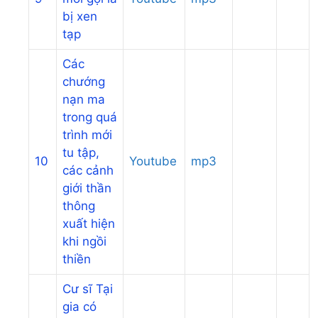
bị xen
tạp
Các
chướng
nạn ma
trong quá
trình mới
tu tập,
10
Youtube
mp3
các cảnh
giới thần
thông
xuất hiện
khi ngồi
thiền
Cư sĩ Tại
gia có