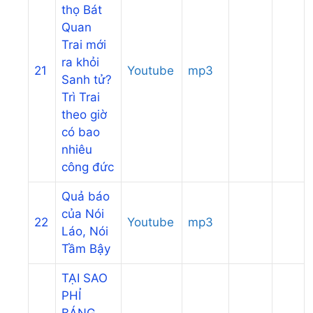
thọ Bát
Quan
Trai mới
ra khỏi
21
Youtube
mp3
Sanh tử?
Trì Trai
theo giờ
có bao
nhiêu
công đức
Quả báo
của Nói
22
Youtube
mp3
Láo, Nói
Tầm Bậy
TẠI SAO
PHỈ
BÁNG