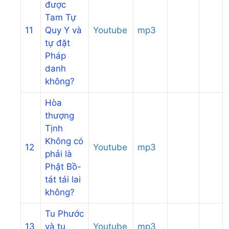
được
Tam Tự
11
Quy Y và
Youtube
mp3
tự đặt
Pháp
danh
không?
Hòa
thượng
Tịnh
Không có
12
Youtube
mp3
phải là
Phật Bồ-
tát tái lai
không?
Tu Phước
13
và tu
Youtube
mp3