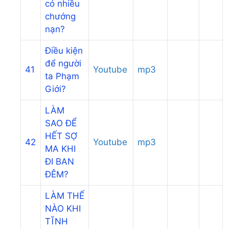
có nhiều
chướng
nạn?
Điều kiện
để người
41
Youtube
mp3
ta Phạm
Giới?
LÀM
SAO ĐỂ
HẾT SỢ
42
Youtube
mp3
MA KHI
ĐI BAN
ĐÊM?
LÀM THẾ
NÀO KHI
TĨNH