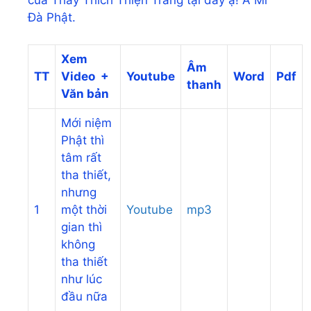
của Thầy Thích Thiện Trang tại đây ạ! A Mi
Đà Phật.
Xem
Âm
TT
Video +
Youtube
Word
Pdf
thanh
Văn bản
Mới niệm
Phật thì
tâm rất
tha thiết,
nhưng
1
một thời
Youtube
mp3
gian thì
không
tha thiết
như lúc
đầu nữa