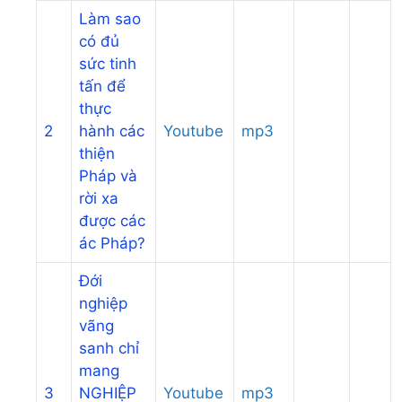
Làm sao
có đủ
sức tinh
tấn để
thực
2
hành các
Youtube
mp3
thiện
Pháp và
rời xa
được các
ác Pháp?
Đới
nghiệp
vãng
sanh chỉ
mang
3
NGHIỆP
Youtube
mp3