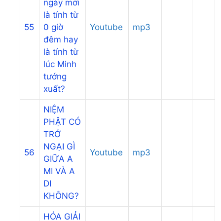
ngày mới
là tính từ
55
0 giờ
Youtube
mp3
đêm hay
là tính từ
lúc Minh
tướng
xuất?
NIỆM
PHẬT CÓ
TRỞ
NGẠI GÌ
56
Youtube
mp3
GIỮA A
MI VÀ A
DI
KHÔNG?
HÓA GIẢI