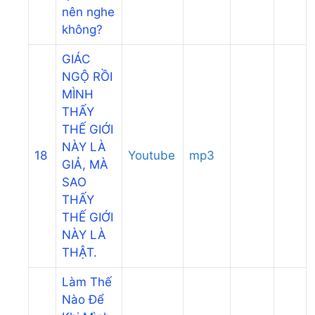
nên nghe
không?
GIÁC
NGỘ RỒI
MÌNH
THẤY
THẾ GIỚI
NÀY LÀ
18
Youtube
mp3
GIẢ, MÀ
SAO
THẤY
THẾ GIỚI
NÀY LÀ
THẬT.
Làm Thế
Nào Để