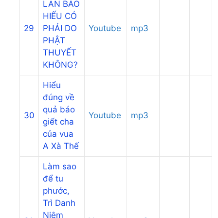
LAN BÁO
HIẾU CÓ
29
PHẢI DO
Youtube
mp3
PHẬT
THUYẾT
KHÔNG?
Hiểu
đúng về
quả báo
30
Youtube
mp3
giết cha
của vua
A Xà Thế
Làm sao
để tu
phước,
Trì Danh
Niệm