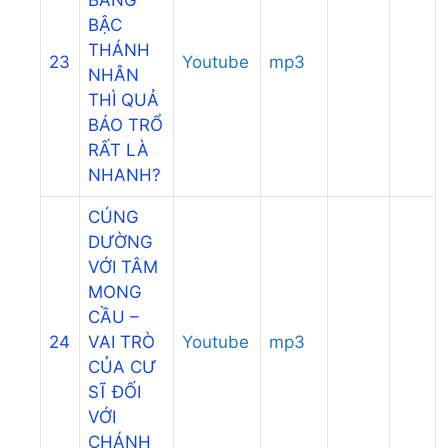
BẬC
THÁNH
23
Youtube
mp3
NHÂN
THÌ QUẢ
BÁO TRỔ
RẤT LÀ
NHANH?
CÚNG
DƯỜNG
VỚI TÂM
MONG
CẦU –
24
VAI TRÒ
Youtube
mp3
CỦA CƯ
SĨ ĐỐI
VỚI
CHÁNH