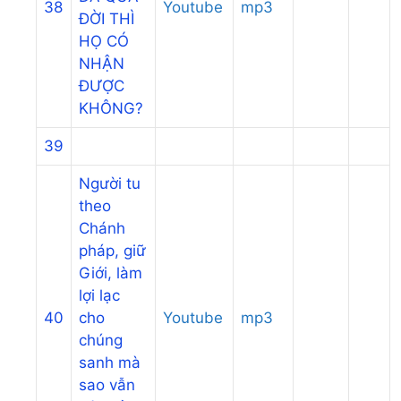
38
Youtube
mp3
ĐỜI THÌ
HỌ CÓ
NHẬN
ĐƯỢC
KHÔNG?
39
Người tu
theo
Chánh
pháp, giữ
Giới, làm
lợi lạc
40
cho
Youtube
mp3
chúng
sanh mà
sao vẫn