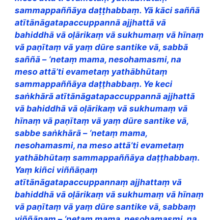
sammappaññāya daṭṭhabbaṃ. Yā kāci saññā
atītānāgatapaccuppannā ajjhattā vā
bahiddhā vā oḷārikaṃ vā sukhumaṃ vā hīnaṃ
vā paṇītaṃ vā yaṃ dūre santike vā, sabbā
saññā – ‘netaṃ mama, nesohamasmi, na
meso attā’ti evametaṃ yathābhūtaṃ
sammappaññāya daṭṭhabbaṃ. Ye keci
saṅkhārā atītānāgatapaccuppannā ajjhattā
vā bahiddhā vā oḷārikaṃ vā sukhumaṃ vā
hīnaṃ vā paṇītaṃ vā yaṃ dūre santike vā,
sabbe saṅkhārā – ‘netaṃ mama,
nesohamasmi, na meso attā’ti evametaṃ
yathābhūtaṃ sammappaññāya daṭṭhabbaṃ.
Yaṃ kiñci viññāṇaṃ
atītānāgatapaccuppannaṃ ajjhattaṃ vā
bahiddhā vā oḷārikaṃ vā sukhumaṃ vā hīnaṃ
vā paṇītaṃ vā yaṃ dūre santike vā, sabbaṃ
viññāṇaṃ – ‘netaṃ mama, nesohamasmi, na