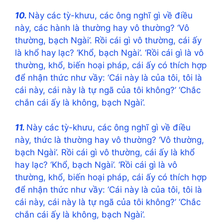
10.
Này các tỳ-khưu, các ông nghĩ gì về điều
này, các hành là thường hay vô thường? ‘Vô
thường, bạch Ngài’. Rồi cái gì vô thường, cái ấy
là khổ hay lạc? ‘Khổ, bạch Ngài’. ‘Rồi cái gì là vô
thường, khổ, biến hoại pháp, cái ấy có thích hợp
để nhận thức như vầy: ‘Cái này là của tôi, tôi là
cái này, cái này là tự ngã của tôi không?’ ‘Chắc
chắn cái ấy là không, bạch Ngài’.
11.
Này các tỳ-khưu, các ông nghĩ gì về điều
này, thức là thường hay vô thường? ‘Vô thường,
bạch Ngài’. Rồi cái gì vô thường, cái ấy là khổ
hay lạc? ‘Khổ, bạch Ngài’. ‘Rồi cái gì là vô
thường, khổ, biến hoại pháp, cái ấy có thích hợp
để nhận thức như vầy: ‘Cái này là của tôi, tôi là
cái này, cái này là tự ngã của tôi không?’ ‘Chắc
chắn cái ấy là không, bạch Ngài’.