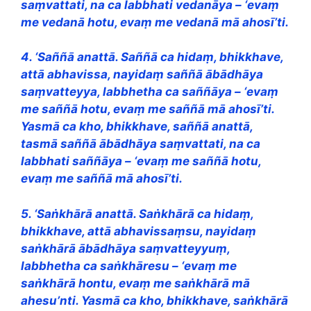
saṃvattati, na ca labbhati vedanāya – ‘evaṃ
me vedanā hotu, evaṃ me vedanā mā ahosī’ti.
4. ‘Saññā anattā. Saññā ca hidaṃ, bhikkhave,
attā abhavissa, nayidaṃ saññā ābādhāya
saṃvatteyya, labbhetha ca saññāya – ‘evaṃ
me saññā hotu, evaṃ me saññā mā ahosī’ti.
Yasmā ca kho, bhikkhave, saññā anattā,
tasmā saññā ābādhāya saṃvattati, na ca
labbhati saññāya – ‘evaṃ me saññā hotu,
evaṃ me saññā mā ahosī’ti.
5. ‘Saṅkhārā anattā. Saṅkhārā ca hidaṃ,
bhikkhave, attā abhavissaṃsu, nayidaṃ
saṅkhārā ābādhāya saṃvatteyyuṃ,
labbhetha ca saṅkhāresu – ‘evaṃ me
saṅkhārā hontu, evaṃ me saṅkhārā mā
ahesu’nti. Yasmā ca kho, bhikkhave, saṅkhārā