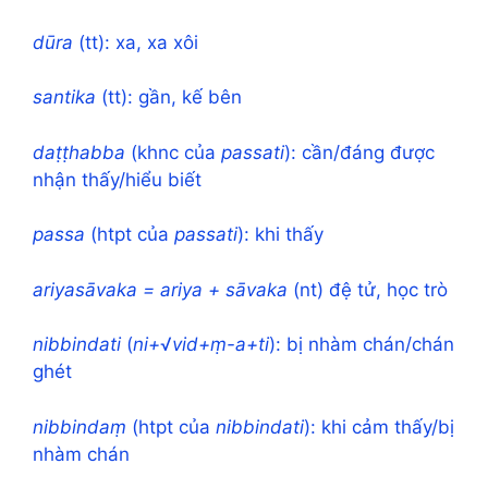
dūra
(tt): xa, xa xôi
santika
(tt): gần, kế bên
daṭṭhabba
(khnc của
passati
): cần/đáng được
nhận thấy/hiểu biết
passa
(htpt của
passati
): khi thấy
ariyasāvaka = ariya + sāvaka
(nt) đệ tử, học trò
nibbindati
(
ni+
√
vid+ṃ-a+ti
): bị nhàm chán/chán
ghét
nibbindaṃ
(htpt của
nibbindati
): khi cảm thấy/bị
nhàm chán