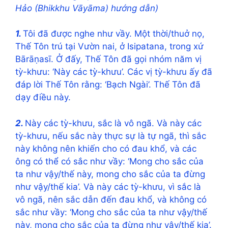
Hảo (Bhikkhu Vāyāma) hướng dẫn)
1.
Tôi đã được nghe như vầy. Một thời/thuở nọ,
Thế Tôn trú tại Vườn nai, ở Isipatana, trong xứ
Bārāṇasī. Ở đấy, Thế Tôn đã gọi nhóm năm vị
tỳ-khưu: ‘Này các tỳ-khưu’. Các vị tỳ-khưu ấy đã
đáp lời Thế Tôn rằng: ‘Bạch Ngài’. Thế Tôn đã
dạy điều này.
2.
Này các tỳ-khưu, sắc là vô ngã. Và này các
tỳ-khưu, nếu sắc này thực sự là tự ngã, thì sắc
này không nên khiến cho có đau khổ, và các
ông có thể có sắc như vầy: ‘Mong cho sắc của
ta như vậy/thế này, mong cho sắc của ta đừng
như vậy/thế kia’. Và này các tỳ-khưu, vì sắc là
vô ngã, nên sắc dẫn đến đau khổ, và không có
sắc như vầy: ‘Mong cho sắc của ta như vậy/thế
này, mong cho sắc của ta đừng như vậy/thế kia’.