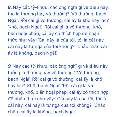
8.
Này các tỳ-khưu, các ông nghĩ gì về điều này,
thọ là thường hay vô thường? ‘Vô thường, bạch
Ngài’. Rồi cái gì vô thường, cái ấy là khổ hay lạc?
‘Khổ, bạch Ngài’. ‘Rồi cái gì là vô thường, khổ,
biến hoại pháp, cái ấy có thích hợp để nhận
thức như vầy: ‘Cái này là của tôi, tôi là cái này,
cái này là tự ngã của tôi không?’ ‘Chắc chắn cái
ấy là không, bạch Ngài’.
9.
Này các tỳ-khưu, các ông nghĩ gì về điều này,
tưởng là thường hay vô thường? ‘Vô thường,
bạch Ngài’. Rồi cái gì vô thường, cái ấy là khổ
hay lạc? ‘Khổ, bạch Ngài’. ‘Rồi cái gì là vô
thường, khổ, biến hoại pháp, cái ấy có thích hợp
để nhận thức như vầy: ‘Cái này là của tôi, tôi là
cái này, cái này là tự ngã của tôi không?’ ‘Chắc
chắn cái ấy là không, bạch Ngài’.