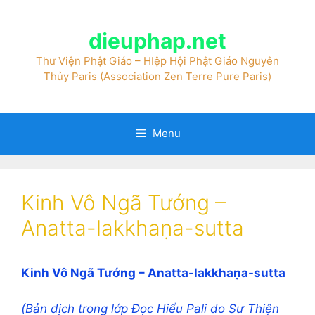
dieuphap.net
Thư Viện Phật Giáo – HIệp Hội Phật Giáo Nguyên
Thủy Paris (Association Zen Terre Pure Paris)
Menu
Kinh Vô Ngã Tướng –
Anatta-lakkhaṇa-sutta
Kinh Vô Ngã Tướng – Anatta-lakkhaṇa-sutta
(Bản dịch trong lớp Đọc Hiểu Pali do Sư Thiện