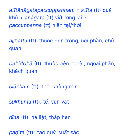
atītānāgatapaccuppannaṃ = atīta
(tt) quá
khứ
+ anāgata
(tt) vị/tương lai
+
paccuppanna
(tt) hiện tại/thời
ajjhatta
(tt): thuộc bên trong, nội phần, chủ
quan
bahiddhā
(tt): thuộc bên ngoài, ngoại phần,
khách quan
oḷārikaṃ
(tt): thô, không mịn
sukhuma
(tt): tế, vụn vặt
hīna
(tt): hạ liệt, thấp hèn
paṇīta
(tt): cao quý, suất sắc