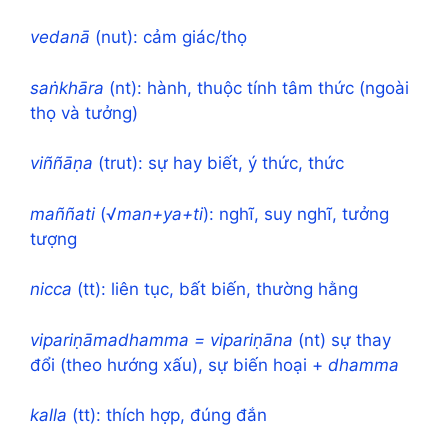
vedanā
(nut): cảm giác/thọ
saṅkhāra
(nt): hành, thuộc tính tâm thức (ngoài
thọ và tưởng)
viññāṇa
(trut): sự hay biết, ý thức, thức
maññati
(√
man+ya+ti
): nghĩ, suy nghĩ, tưởng
tượng
nicca
(tt): liên tục, bất biến, thường hằng
vipariṇāmadhamma = vipariṇāna
(nt) sự thay
đổi (theo hướng xấu), sự biến hoại +
dhamma
kalla
(tt): thích hợp, đúng đắn