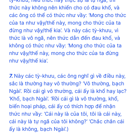
thức này không nên khiến cho có đau khổ, và
các ông có thể có thức như vầy: ‘Mong cho thức
của ta như vậy/thế này, mong cho thức của ta
đừng như vậy/thế kia’. Và này các tỳ-khưu, vì
thức là vô ngã, nên thức dẫn đến đau khổ, và
không có thức như vầy: ‘Mong cho thức của ta
như vậy/thế này, mong cho thức của ta đừng
như vậy/thế kia’.
7.
Này các tỳ-khưu, các ông nghĩ gì về điều này,
sắc là thường hay vô thường? ‘Vô thường, bạch
Ngài’. Rồi cái gì vô thường, cái ấy là khổ hay lạc?
‘Khổ, bạch Ngài’. ‘Rồi cái gì là vô thường, khổ,
biến hoại pháp, cái ấy có thích hợp để nhận
thức như vầy: ‘Cái này là của tôi, tôi là cái này,
cái này là tự ngã của tôi không?’ ‘Chắc chắn cái
ấy là không, bạch Ngài’.)