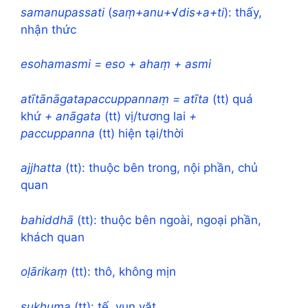
samanupassati
(
saṃ+anu+
√
dis+a+ti
): thấy,
nhận thức
esohamasmi = eso + ahaṃ + asmi
atītānāgatapaccuppannaṃ = atīta
(tt) quá
khứ
+ anāgata
(tt) vị/tương lai
+
paccuppanna
(tt) hiện tại/thời
ajjhatta
(tt): thuộc bên trong, nội phần, chủ
quan
bahiddhā
(tt): thuộc bên ngoài, ngoại phần,
khách quan
oḷārikaṃ
(tt): thô, không mịn
sukhuma
(tt): tế, vụn vặt