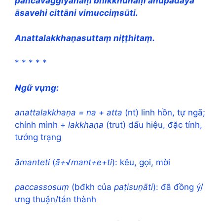
pañcavaggiyānaṃ bhikkhūnaṃ anupādāya
āsavehi cittāni vimucciṃsūti.
Anattalakkhaṇasuttaṃ niṭṭhitaṃ.
* * * * *
Ngữ vựng:
anattalakkhaṇa = na + atta
(nt) linh hồn, tự ngã;
chính mình +
lakkhaṇa
(trut) dấu hiệu, đặc tính,
tướng trạng
āmanteti
(
ā+
√
mant+e+ti
): kêu, gọi, mời
paccassosuṃ
(bđkh của
paṭisuṇāti
): đã đồng ý/
ưng thuận/tán thành