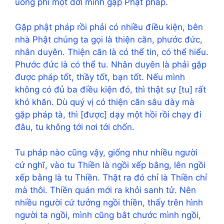
uổng phí một đời mình gặp Phật pháp.
Gặp phật pháp rồi phải có nhiều điều kiện, bên
nhà Phật chúng ta gọi là thiện căn, phước đức,
nhân duyên. Thiện căn là có thể tin, có thể hiểu.
Phước đức là có thể tu. Nhân duyên là phải gặp
được pháp tốt, thầy tốt, bạn tốt. Nếu mình
không có đủ ba điều kiện đó, thì thật sự [tu] rất
khó khăn. Dù quý vị có thiện căn sâu dày mà
gặp pháp tà, thì [được] dạy một hồi rồi chạy đi
đâu, tu không tới nơi tới chốn.
Tu pháp nào cũng vậy, giống như nhiều người
cứ nghĩ, vào tu Thiền là ngồi xếp bằng, lên ngồi
xếp bằng là tu Thiền. Thật ra đó chỉ là Thiền chỉ
mà thôi. Thiền quán mới ra khỏi sanh tử. Nên
nhiều người cứ tưởng ngồi thiền, thấy trên hình
người ta ngồi, mình cũng bắt chước mình ngồi,