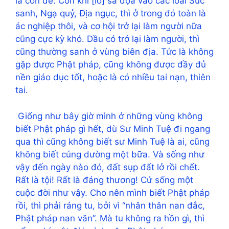
là còn dễ. Còn khi [lỡ] sa đọa vào các loài Súc
sanh, Ngạ quỷ, Địa ngục, thì ở trong đó toàn là
ác nghiệp thôi, và cơ hội trở lại làm người nữa
cũng cực kỳ khó. Dầu có trở lại làm người, thì
cũng thường sanh ở vùng biên địa. Tức là không
gặp được Phật pháp, cũng không được đầy đủ
nền giáo dục tốt, hoặc là có nhiều tai nạn, thiên
tai.
Giống như bây giờ mình ở những vùng không
biết Phật pháp gì hết, dù Sư Minh Tuệ đi ngang
qua thì cũng không biết sư Minh Tuệ là ai, cũng
không biết cúng dường một bữa. Và sống như
vậy đến ngày nào đó, đất sụp đất lở rồi chết.
Rất là tội! Rất là đáng thương! Cứ sống một
cuộc đời như vậy. Cho nên mình biết Phật pháp
rồi, thì phải ráng tu, bởi vì “nhân thân nan đắc,
Phật pháp nan văn”. Mà tu không ra hồn gì, thì