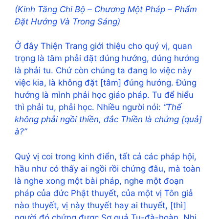
(Kinh Tăng Chi Bộ – Chương Một Pháp – Phẩm
Đặt Hướng Và Trong Sáng)
Ở đây Thiện Trang giới thiệu cho quý vị, quan
trọng là tâm phải đặt đúng hướng, đúng hướng
là phải tu. Chứ còn chúng ta đang lo việc này
việc kia, là không đặt [tâm] đúng hướng. Đúng
hướng là mình phải học giáo pháp. Tu để hiểu
thì phải tu, phải học. Nhiều người nói:
“Thế
không phải ngồi thiền, đắc Thiền là chứng [quả]
à?”
Quý vị coi trong kinh điển, tất cả các pháp hội,
hầu như có thấy ai ngồi rồi chứng đâu, mà toàn
là nghe xong một bài pháp, nghe một đoạn
pháp của đức Phật thuyết, của một vị Tôn giả
nào thuyết, vị này thuyết hay ai thuyết, [thì]
người đó chứng được Sơ quả Tu-đà-hoàn, Nhị