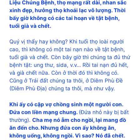
Liệu Chúng Bệnh, thọ mạng rất dài, nhan sắc
xinh đẹp, hưởng thọ khoái lạc vô lượng. Thời
bấy giờ không có các tai hoạn về tật bệnh,
tuổi già và chết.
Quý vị thấy hay không? Khi tuổi thọ loài người
cao, thì không có một tai nạn nào về tật bệnh,
tuổi già và chết. Còn bây giờ thì chúng ta đủ thứ
bệnh tật: ung thư, sida, v.v… Rồi tai nạn đủ hết,
và già chết nữa. Còn ở thời đó thì không có.
Cũng ở Trái đất chúng ta thôi, ở Diêm Phù Đề
(Diêm Phù Địa) chúng ta thôi, mà như vậy.
Khi ấy có cặp vợ chồng sinh một người con.
Đứa con liền mạng chung.
(Đứa nhỏ này bị bất
thường).
Cha mẹ nó ẵm cho ngồi, lại mang đồ
ăn đến cho. Nhưng đứa con ấy không ăn,
không uống, không ngồi. Vì sao? Nó đã chết.