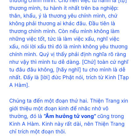
thương chính mình. Cho nên việc tu hành là [tự]
thương mình, tu hành ít nhất trên ba nghiệp:
thân, khẩu, ý là thương yêu chính mình, chứ
không phải thương ai khác đâu. Đầu tiên là
thương chính mình. Còn nếu mình không làm
những việc tốt, tức là làm việc xấu, nghĩ việc
xấu, nói lời xấu thì đó là mình không yêu thương
chính mình. Quý vị thấy phải định nghĩa rõ ràng
như vậy thì mình tu dễ dàng. [Chứ] toàn cứ nghĩ
tu đâu đâu không, [hãy nghĩ] tu cho mình là dễ
nhất. Đấy là [lời] đức Phật nói, trích từ Kinh [Tạp
A Hàm].
Chúng ta đến một đoạn thứ hai. Thiện Trang xin
giới thiệu một đoạn kinh để nhắc nhở vô
thường, đó là
“Âm hưởng tử vong”
cũng trong
Kinh A Hàm. Kinh này rất dài, nên Thiện Trang
chỉ trích một đoạn thôi.