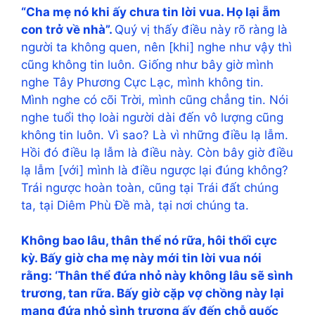
“Cha mẹ nó khi ấy chưa tin lời vua. Họ lại ẵm
con trở về nhà”.
Quý vị thấy điều này rõ ràng là
người ta không quen, nên [khi] nghe như vậy thì
cũng không tin luôn. Giống như bây giờ mình
nghe Tây Phương Cực Lạc, mình không tin.
Mình nghe có cõi Trời, mình cũng chẳng tin. Nói
nghe tuổi thọ loài người dài đến vô lượng cũng
không tin luôn. Vì sao? Là vì những điều lạ lẫm.
Hồi đó điều lạ lẫm là điều này. Còn bây giờ điều
lạ lẫm [với] mình là điều ngược lại đúng không?
Trái ngược hoàn toàn, cũng tại Trái đất chúng
ta, tại Diêm Phù Đề mà, tại nơi chúng ta.
Không bao lâu, thân thể nó rữa, hôi thối cực
kỳ. Bấy giờ cha mẹ này mới tin lời vua nói
rằng: ‘Thân thể đứa nhỏ này không lâu sẽ sình
trương, tan rữa. Bấy giờ cặp vợ chồng này lại
mang đứa nhỏ sình trương ấy đến chỗ quốc