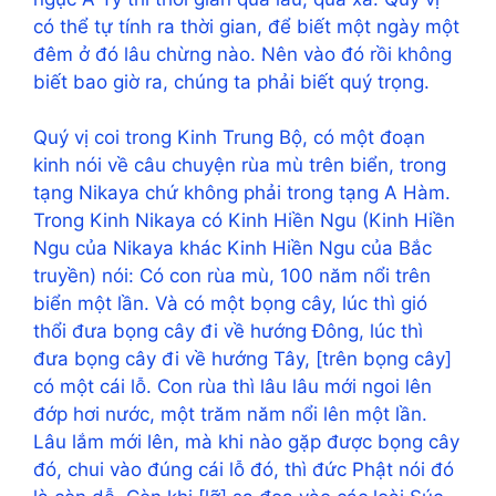
có thể tự tính ra thời gian, để biết một ngày một
đêm ở đó lâu chừng nào. Nên vào đó rồi không
biết bao giờ ra, chúng ta phải biết quý trọng.
Quý vị coi trong Kinh Trung Bộ, có một đoạn
kinh nói về câu chuyện rùa mù trên biển, trong
tạng Nikaya chứ không phải trong tạng A Hàm.
Trong Kinh Nikaya có Kinh Hiền Ngu (Kinh Hiền
Ngu của Nikaya khác Kinh Hiền Ngu của Bắc
truyền) nói: Có con rùa mù, 100 năm nổi trên
biển một lần. Và có một bọng cây, lúc thì gió
thổi đưa bọng cây đi về hướng Đông, lúc thì
đưa bọng cây đi về hướng Tây, [trên bọng cây]
có một cái lỗ. Con rùa thì lâu lâu mới ngoi lên
đớp hơi nước, một trăm năm nổi lên một lần.
Lâu lắm mới lên, mà khi nào gặp được bọng cây
đó, chui vào đúng cái lỗ đó, thì đức Phật nói đó