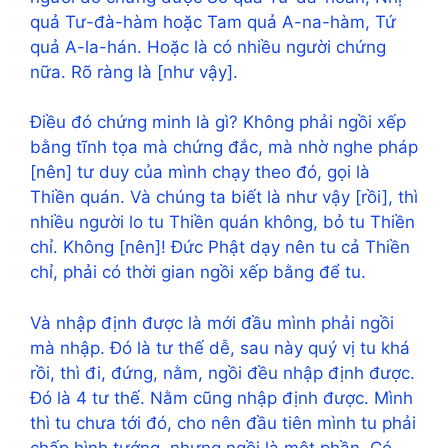
quả Tư-đà-hàm hoặc Tam quả A-na-hàm, Tứ
quả A-la-hán. Hoặc là có nhiều người chứng
nữa. Rõ ràng là [như vậy].
Điều đó chứng minh là gì? Không phải ngồi xếp
bằng tĩnh tọa mà chứng đắc, mà nhờ nghe pháp
[nên] tư duy của mình chạy theo đó, gọi là
Thiền quán. Và chúng ta biết là như vậy [rồi], thì
nhiều người lo tu Thiền quán không, bỏ tu Thiền
chỉ. Không [nên]! Đức Phật dạy nên tu cả Thiền
chỉ, phải có thời gian ngồi xếp bằng để tu.
Và nhập định được là mới đầu mình phải ngồi
mà nhập. Đó là tư thế dễ, sau này quý vị tu khá
rồi, thì đi, đứng, nằm, ngồi đều nhập định được.
Đó là 4 tư thế. Nằm cũng nhập định được. Mình
thì tu chưa tới đó, cho nên đầu tiên mình tu phải
chấp hình tướng, nhưng ngồi là một phần. Có