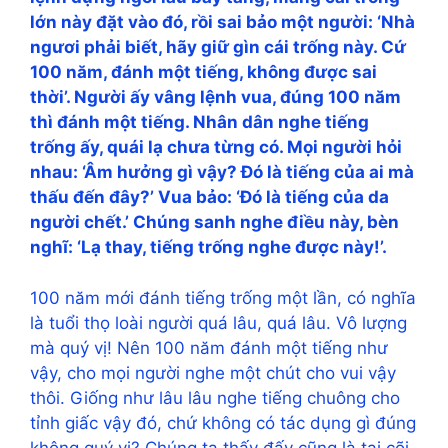
lớn này đặt vào đó, rồi sai bảo một người: ‘Nhà
ngươi phải biết, hãy giữ gìn cái trống này. Cứ
100 năm, đánh một tiếng, không được sai
thời’. Người ấy vâng lệnh vua, đúng 100 năm
thì đánh một tiếng. Nhân dân nghe tiếng
trống ấy, quái lạ chưa từng có. Mọi người hỏi
nhau: ‘Âm hưởng gì vậy? Đó là tiếng của ai mà
thấu đến đây?’ Vua bảo: ‘Đó là tiếng của da
người chết.’ Chúng sanh nghe điều này, bèn
nghĩ: ‘Lạ thay, tiếng trống nghe được này!’.
100 năm mới đánh tiếng trống một lần, có nghĩa
là tuổi thọ loài người quá lâu, quá lâu. Vô lượng
mà quý vị! Nên 100 năm đánh một tiếng như
vậy, cho mọi người nghe một chút cho vui vậy
thôi. Giống như lâu lâu nghe tiếng chuông cho
tỉnh giấc vậy đó, chứ không có tác dụng gì đúng
không quý vị? Chúng ta thấy đấy cũng là tại cõi