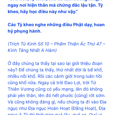
ngay nơi hiện thân mà chứng đắc lậu tận. Tỳ
kheo, hãy học điều này như vậy.”
Các Tỳ kheo nghe những điều Phật dạy, hoan
hỷ phụng hành.
(Trích Từ Kinh Số 10 – Phẩm Thiện Ác Thứ 47 –
Kinh Tăng Nhất A Hàm)
Ở đây chúng ta thấy tại sao lại giới thiệu đoạn
này? Để chúng ta thấy, thứ nhất đời là bể khổ,
nhiều nỗi khổ. Rồi các cảnh giới trong luân hồi
cũng khổ nữa. Ngay cả trời Đao Lợi, trời Tứ
Thiên Vương cũng có yểu mạng, lên đó không
phải yên thân, lên đó hết phước [cũng] rớt sớm.
Và cũng không đáng gì, nếu chúng ta đi vào Địa
ngục như Địa ngục Hoàn Hoạt (Đẳng Hoạt), Địa
ngục A Tỳ thì thời gian quá lâu, quá xa. Quý vị