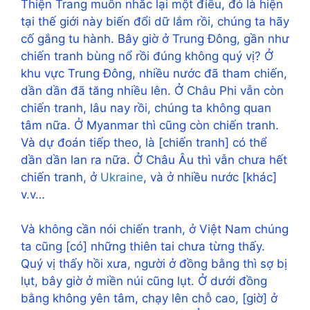
Thiện Trang muốn nhắc lại một điều, đó là hiện
tại thế giới này biến đổi dữ lắm rồi, chúng ta hãy
cố gắng tu hành. Bây giờ ở Trung Đông, gần như
chiến tranh bùng nổ rồi đúng không quý vị? Ở
khu vực Trung Đông, nhiều nước đã tham chiến,
dần dần đã tăng nhiều lên. Ở Châu Phi vẫn còn
chiến tranh, lâu nay rồi, chúng ta không quan
tâm nữa. Ở Myanmar thì cũng còn chiến tranh.
Và dự đoán tiếp theo, là [chiến tranh] có thể
dần dần lan ra nữa. Ở Châu Âu thì vẫn chưa hết
chiến tranh, ở
Ukraine
, và ở nhiều nước [khác]
v.v…
Và không cần nói chiến tranh, ở Việt Nam chúng
ta cũng [có] những thiên tai chưa từng thấy.
Quý vị thấy hồi xưa, người ở đồng bằng thì sợ bị
lụt, bây giờ ở miền núi cũng lụt. Ở dưới đồng
bằng không yên tâm, chạy lên chỗ cao, [giờ] ở