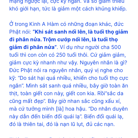
mạng ngược lại, cực kỳ ngắn. Và số giảm thiểu
khó giới hạn, tức là giảm một cách khủng khiếp.
Ở trong Kinh A Hàm có những đoạn khác, đức
Phật nói:
“Khi sát sanh nổi lên, là tuổi thọ giảm
đi phân nửa. Trộm cướp nổi lên, là tuổi thọ
giảm đi phân nửa”
. Ví dụ như người cha 500
tuổi thì con còn có 250 tuổi thôi. Cứ giảm giảm,
giảm cực kỳ nhanh như vậy. Nguyên nhân là gì?
Đức Phật nói ra nguyên nhân, quý vị nghe cho
kỹ: “Do sát hại quá nhiều, khiến cho tuổi thọ cực
ngắn”. Mình sát sanh quá nhiều, bây giờ toàn ăn
thịt, toàn giết con này, giết con kia. Rồi“sắc da
cũng mất đẹp”. Bây giờ nhan sắc cũng xấu xí,
mà cứ tưởng mình [là] hoa hậu. “Do nhân duyên
này dẫn đến biến đổi quái lạ”. Biến đổi quái lạ,
đó là thiên tai, đó là nạn lũ lụt, đủ các nạn.