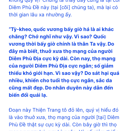
Diêm Phù Đề này (tại [cõi] chúng ta), mà lại có
thời gian lâu xa nhường ấy.
“Tỳ-kheo, quốc vương bấy giờ há là ai khác
chăng? Chớ nghĩ như vậy. Vì sao? Quốc
vương thời bấy giờ chính là thân Ta vậy. Do
đây mà biết, thuở xưa thọ mạng của người
Diêm Phù Địa cực kỳ dài. Còn nay, thọ mạng
của người Diêm Phù Địa cực ngắn; số giảm
thiểu khó giới hạn. Vì sao vậy? Do sát hại quá
nhiều, khiến cho tuổi thọ cực ngắn, sắc da
cũng mất đẹp. Do nhân duyên này dẫn đến
biến đổi quái lạ.
Đoạn này Thiện Trang tô đỏ lên, quý vị hiểu đó
là vào thuở xưa, thọ mạng của người [tại] Diêm
Phù Đề thật sự cực kỳ dài. Còn bây giờ thì thọ