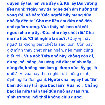
duyên ấy tâu lên vua đầy đủ. Khi ấy Đại vương
liền nghĩ: ‘Ngày nay đã nghe đến âm hưởng tử
vong rồi.’ Và bảo: ‘Các người hãy mang đứa
nhỏ ấy đến ta.’ Cha mẹ liền ẵm đứa nhỏ đến
chỗ quốc vương. Vua thấy nó, bèn nói với
người cha mẹ ấy: ‘Đứa nhỏ này chết rồi.’ Cha
mẹ nó hỏi: ‘Chết nghĩa là sao?’.
(Quý vị thấy
người ta không biết chết là sao luôn. Còn bây
giờ mình thấy chết nhan nhản, nên mình cũng
biết rồi).
Vua nói: ‘Đứa nhỏ này không còn đi,
đứng, nói năng, ăn uống, nô đùa; mình mẩy
cứng đơ, không còn làm gì được nữa. Ấy gọi là
chết’.
(Vị vua này định nghĩa rất thông minh,
định nghĩa đơn giản)
. Người cha mẹ ấy hỏi: ‘Sự
biến đổi này trải qua bao lâu?’ Vua nói: ‘Chẳng
bao lâu nữa thân thể đứa nhỏ này tan rữa,
sình trương, hôi thối không chịu được’.