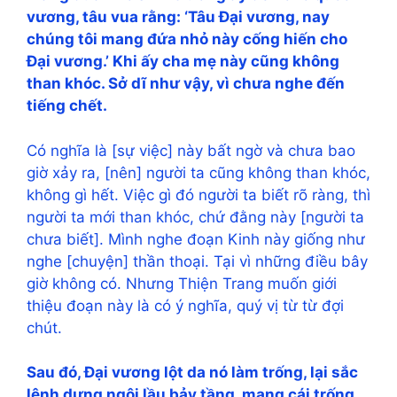
vương, tâu vua rằng: ‘Tâu Đại vương, nay
chúng tôi mang đứa nhỏ này cống hiến cho
Đại vương.’ Khi ấy cha mẹ này cũng không
than khóc. Sở dĩ như vậy, vì chưa nghe đến
tiếng chết.
Có nghĩa là [sự việc] này bất ngờ và chưa bao
giờ xảy ra, [nên] người ta cũng không than khóc,
không gì hết. Việc gì đó người ta biết rõ ràng, thì
người ta mới than khóc, chứ đằng này [người ta
chưa biết]. Mình nghe đoạn Kinh này giống như
nghe [chuyện] thần thoại. Tại vì những điều bây
giờ không có. Nhưng Thiện Trang muốn giới
thiệu đoạn này là có ý nghĩa, quý vị từ từ đợi
chút.
Sau đó, Đại vương lột da nó làm trống, lại sắc
lệnh dựng ngôi lầu bảy tầng, mang cái trống