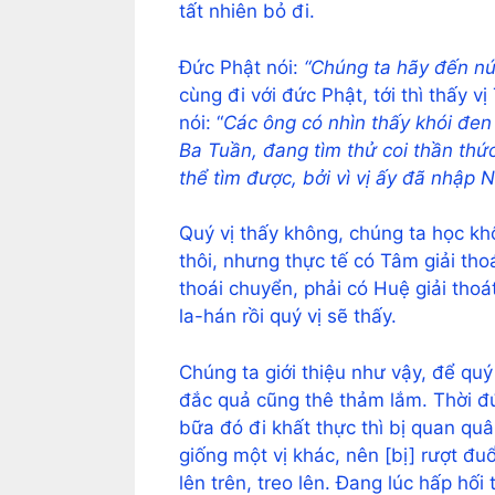
tất nhiên bỏ đi.
Đức Phật nói:
“Chúng ta hãy đến nú
cùng đi với đức Phật, tới thì thấy v
nói: “
Các ông có nhìn thấy khói đe
Ba Tuần, đang tìm thử coi thần th
thể tìm được, bởi vì vị ấy đã nhập 
Quý vị thấy không, chúng ta học khô
thôi, nhưng thực tế có Tâm giải tho
thoái chuyển, phải có Huệ giải thoá
la-hán rồi quý vị sẽ thấy.
Chúng ta giới thiệu như vậy, để qu
đắc quả cũng thê thảm lắm. Thời đứ
bữa đó đi khất thực thì bị quan quân
giống một vị khác, nên [bị] rượt đuổ
lên trên, treo lên. Đang lúc hấp hối