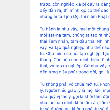
trước, còn nghiệp kia bị đẩy ra đằ
đẩy dần ra, thì mình kịp có thể đắc
những ai tu Tịnh Độ, thì niệm Phật 
Tu hành là như vậy, mai mốt chúng t
mỗi sát-na tâm, chúng ta tạo ra n
thai Tam nhân, tâm đầu thai Nhị nh
vậy, và tạo quả nghiệp như thế nào.
tu. Chứ mình cứ nói tạo nghiệp, tạo
tháng. Còn nếu như mình hiểu rõ n
thai, và tạo ra nghiệp. Cứ như vậy,
đến từng giây phút trong đời, gọi là
Tu không phải vô chùa mới tu, không
lý. Người hiểu giáo lý là mọi lúc, mọ
nào quý vị tác ý, gọi là khởi tâm độ
như lúc nào mình khởi tâm ác, tâm v
tu vô đường ác, không phải tu vô đ