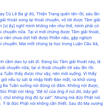
ay Cù Lê Ba gì đó, Thiện Trang quên tên rồi, sáu lần
iải thoát xong lại thoái chuyển, vô tới được Tâm giải
n [vị ấy] nghĩ mình không nên như thế, mình phải có
i chuyển nữa. Tại vì mới chứng được Tâm giải thoát,
ho nên chưa dứt hết được Phiền não, gặp nghịch
ái chuyển. Mai mốt chúng ta học trong Luận Câu Xá,
nh cầm dao tự sát đi. Đang lúc Tâm giải thoát này, là
i chuyển nữa, tại vì thoái chuyển tới sáu lần rồi.
Ba Tuần thấy được như vậy, nên mới xuống. Vì thấy
y giờ nếu tự sát là nhập Niết-Bàn mất, ra khỏi vùng
g Ba Tuần xuống nói đừng có đâm. Không nói được,
 đức Phật nói rằng:
“Đệ tử của ông ở núi đó, bây giờ
đi, chứ không ông đó tự sát”
. Nhưng mà đức Phật nói
. Ý là đức Phật nói không cần thiết. Sau đó Ma vương