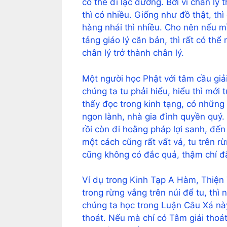
có thể đi lạc đường. Bởi vì chân lý 
thì có nhiều. Giống như đồ thật, thì
hàng nhái thì nhiều. Cho nên nếu m
tảng giáo lý căn bản, thì rất có th
chân lý trở thành chân lý.
Một người học Phật với tâm cầu giải 
chúng ta tu phải hiểu, hiểu thì mới 
thấy đọc trong kinh tạng, có những v
ngon lành, nhà gia đình quyền quý. 
rồi còn đi hoằng pháp lợi sanh, đế
một cách cũng rất vất vả, tu trên rừ
cũng không có đắc quả, thậm chí đắ
Ví dụ trong Kinh Tạp A Hàm, Thiện 
trong rừng vắng trên núi để tu, thì 
chúng ta học trong Luận Câu Xá này, 
thoát. Nếu mà chỉ có Tâm giải thoát