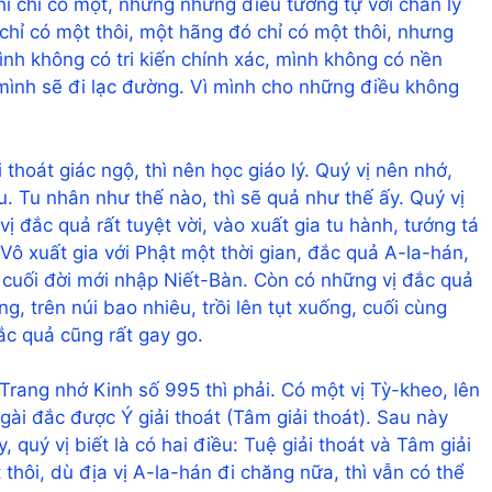
thì chỉ có một, nhưng những điều tương tự với chân lý
 chỉ có một thôi, một hãng đó chỉ có một thôi, nhưng
ình không có tri kiến chính xác, mình không có nền
ể mình sẽ đi lạc đường. Vì mình cho những điều không
thoát giác ngộ, thì nên học giáo lý. Quý vị nên nhớ,
tu. Tu nhân như thế nào, thì sẽ quả như thế ấy. Quý vị
ị đắc quả rất tuyệt vời, vào xuất gia tu hành, tướng tá
Vô xuất gia với Phật một thời gian, đắc quả A-la-hán,
n cuối đời mới nhập Niết-Bàn. Còn có những vị đắc quả
ng, trên núi bao nhiêu, trồi lên tụt xuống, cuối cùng
c quả cũng rất gay go.
Trang nhớ Kinh số 995 thì phải. Có một vị Tỳ-kheo, lên
ngài đắc được Ý giải thoát (Tâm giải thoát). Sau này
quý vị biết là có hai điều: Tuệ giải thoát và Tâm giải
 thôi, dù địa vị A-la-hán đi chăng nữa, thì vẫn có thể