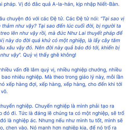
i pháp. Vị đó đắc quả A-la-hán, kịp nhập Niết-Bàn.
câu chuyện đó với các Đệ tử. Các Đệ tử nói:
“Tại sao vị
 thảm như vậy? Tại sao đến lúc cuối đời, bị người ta
treo lên như vậy rồi, mà đức Như Lai thuyết pháp để
“V
ị này do đời quá khứ có một nghiệp, là lấy cây tăm
âu xâu vậy đó. Nên đời này quả báo đó tới, khiến bị
 như vậy
’’. Quý vị thấy ghê không!
nhiều vấn đề lắm quý vị, nhiều nghiệp chướng, nhiều
 bao nhiêu nghiệp. Mà theo trong giáo lý này, mỗi lần
nó xếp hàng đợi, xếp hàng, xếp hàng, cho đến khi tới
 vô.
 chuyển nghiệp. Chuyển nghiệp là mình phải tạo ra
 đó đi. Tức là đáng lẽ chúng ta có một nghiệp, sẽ trổ
đó là nghiệp ác. Nhưng nếu như mình tu tốt, mình sẽ
, chen vào. Nó mạnh hơn nghiệp kia, để nó trổ ra