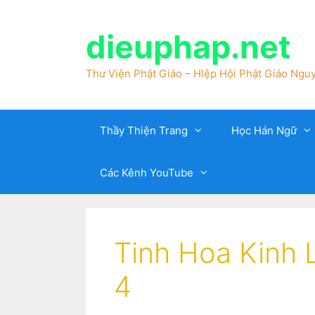
dieuphap.net
Thư Viện Phật Giáo – HIệp Hội Phật Giáo Nguy
Thầy Thiện Trang
Học Hán Ngữ
Các Kênh YouTube
Tinh Hoa Kinh 
4