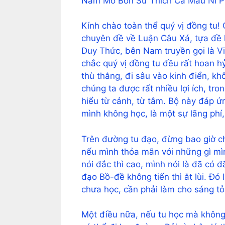
Nam Mô Bổn Sư Thích Ca Mâu Ni P
Kính chào toàn thể quý vị đồng tu! 
chuyên đề về Luận Câu Xá, tựa đề l
Duy Thức, bên Nam truyền gọi là Vi
chắc quý vị đồng tu đều rất hoan hỷ
thù thắng, đi sâu vào kinh điển, k
chúng ta được rất nhiều lợi ích, tro
hiểu từ cảnh, từ tâm. Bộ này đáp 
mình không học, là một sự lãng phí,
Trên đường tu đạo, đừng bao giờ ch
nếu mình thỏa mãn với những gì mì
nói đắc thì cao, mình nói là đã có 
đạo Bồ-đề không tiến thì ắt lùi. Đó
chưa học, cần phải làm cho sáng tỏ.
Một điều nữa, nếu tu học mà không n