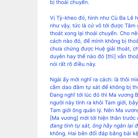
bị thoái chuyển.
Vị Tỳ-kheo đó, hình như Cù Ba Lê h
như vậy, tức là cứ vô tới được Tâm g
thoát xong lại thoái chuyển. Cho nê
cách nào đó, để mình không bị thoá
chưa chứng được Huệ giải thoát, c
duyên hay thế nào đó [thì] vẫn tho
nói rất rõ điều này.
Ngài ấy mới nghĩ ra cách: là thôi mì
cầm dao đâm tự sát để không bị thoá
Đang nghĩ tới lúc đó thì Ma vương 
người này tính ra khỏi Tam giới, bâ
Tam giới ông quản lý. Nên Ma vươn
[Ma vương] mới tới hiện thân trước
đang tính tự sát, ông hãy ngăn lại 
không. Hai bên đối đáp bằng bài kệ