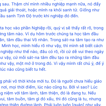
ng sau. Thậm chí mình nhiều nghiệp mạnh nữa, nó đẩy
 quả giải thoát, hoặc mình ra khỏi sanh tử. Giống như
cầu sanh Tịnh Độ trước khi nghiệp đó đến.
a học vào phần Nghiệp rồi, quý vị sẽ thấy rất rõ, trong
hững tâm nào. Ví dụ hôm trước chúng ta học tâm đầu
ân, tâm đầu thai Vô nhân. Trong sát-na tâm tạo ra như
 Mình học, mình hiểu rõ như vậy, thì mình sẽ biết cách
 nghiệp như thế nào, đâu có rõ, rồi cứ dễ vui theo ngày
hư vậy, cứ mỗi sát-na tâm đều tạo ra những tâm đầu
 như vậy, một mớ ở trong đó. Vì vậy mình rất chú ý, để ý
 lúc nào cũng biết tu hết.
 phải vô thời khóa mới tu. Đó là người chưa hiểu giáo
i nơi, mọi thời điểm, lúc nào cũng tu. Bởi vì sao? Lúc
ng niệm với tâm lành, tâm thiện, đó là đang tu. Nếu
ui, tâm buồn, tâm gì đó xấu, thì đó cũng là tu, nhưng
ường thiện đường lành. Phải luôn luôn [quán] như vậy.