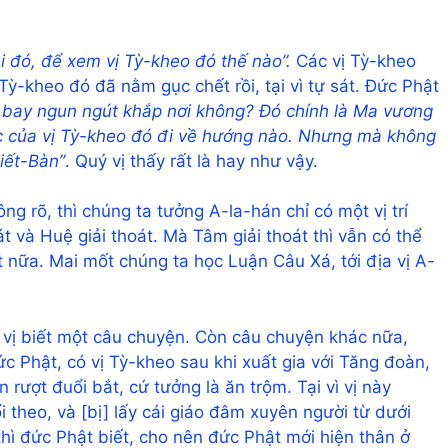
i đó, để xem vị Tỳ-kheo đó thế nào”.
Các vị Tỳ-kheo
ị Tỳ-kheo đó đã nằm gục chết rồi, tại vì tự sát. Đức Phật
n bay ngun ngút khắp nơi không? Đó chính là Ma vương
ức của vị Tỳ-kheo đó đi về hướng nào. Nhưng mà không
Niết-Bàn”
. Quý vị thấy rất là hay như vậy.
ng rõ, thì chúng ta tưởng A-la-hán chỉ có một vị trí
át và Huệ giải thoát. Mà Tâm giải thoát thì vẫn có thể
t nữa. Mai mốt chúng ta học Luận Câu Xá, tới địa vị A-
ý vị biết một câu chuyện. Còn câu chuyện khác nữa,
c Phật, có vị Tỳ-kheo sau khi xuất gia với Tăng đoàn,
 rượt đuổi bắt, cứ tưởng là ăn trộm. Tại vì vị này
i theo, và [bị] lấy cái giáo đâm xuyên người từ dưới
 thì đức Phật biết, cho nên đức Phật mới hiện thân ở