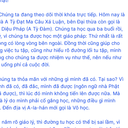
hật!
Chúng ta đang theo dõi thời khóa trực tiếp. Hôm nay là
à A Tỳ Đạt Ma Câu Xá Luận, bên Đại thừa còn gọi là
 Diệu Pháp (A Tỳ Đàm). Chúng ta học qua ba buổi rồi,
, vì chúng ta được học một giáo pháp: Thứ nhất là rất
hông có lòng vòng bên ngoài. Đồng thời cũng giúp cho
ng việc tu tập, cũng như hiểu rõ đường lối tu tập, mình
ứng cho chúng ta được nhiệm vụ như thế, nên nếu như
 uổng phí cả cuộc đời.
úng ta thỏa mãn với những gì mình đã có. Tại sao? Vì
nh đã có, đã đắc, mình đã được (ngôn ngữ nhà Phật
đã được), thì lúc đó mình không tiến lên được nữa. Mà
 là lý do mình phải cố gắng học, những điều gì mình
 Đến địa vị A-la-hán mới gọi là Vô học.
ắm rõ giáo lý, thì đường tu học có thể bị sai lầm, vì