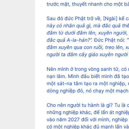
trước mặt, thuyết nhanh cho một bà
Sau đó đức Phật trở về, [Ngài] kể 
này có nhân quả gì, mà đắc quả thê
đâm từ dưới đâm lên, xuyên người, 
đắc quả A-la-hán?”.
Đức Phật nói: 
đâm xuyên qua con ruồi, treo lên, x
người ta đâm cây giáo xuyên người
Nên mình ở trong vòng sanh tử, có 
nạn lắm. Mình đâu biết mình đã tạo
một sát-na tâm tạo ra một nghiệp, 
dòng nghiệp đó, nó chạy một mạch
Cho nên người tu hành là gì? Tu là
những nghiệp khác, để lấn át nghiệp
vào năm 2027 đối với mình, nghiệp 
có một nghiệp khác đủ mạnh lấn vào