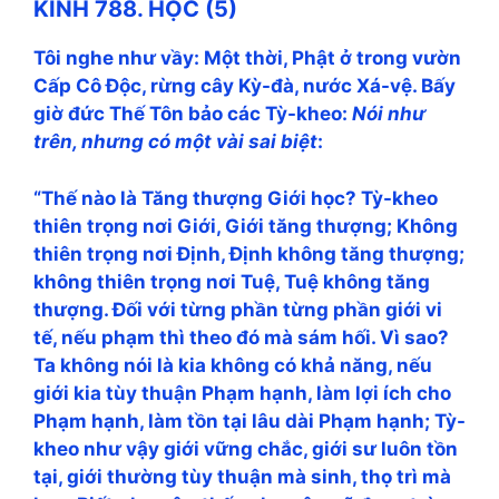
KINH 788. HỌC (5)
Tôi nghe như vầy: Một thời, Phật ở trong vườn
Cấp Cô Độc, rừng cây Kỳ-đà, nước Xá-vệ. Bấy
giờ đức Thế Tôn bảo các Tỳ-kheo:
Nói như
trên, nhưng có một vài sai biệt
:
“Thế nào là Tăng thượng Giới học? Tỳ-kheo
thiên trọng nơi Giới, Giới tăng thượng; Không
thiên trọng nơi Định, Định không tăng thượng;
không thiên trọng nơi Tuệ, Tuệ không tăng
thượng. Đối với từng phần từng phần giới vi
tế, nếu phạm thì theo đó mà sám hối. Vì sao?
Ta không nói là kia không có khả năng, nếu
giới kia tùy thuận Phạm hạnh, làm lợi ích cho
Phạm hạnh, làm tồn tại lâu dài Phạm hạnh; Tỳ-
kheo như vậy giới vững chắc, giới sư luôn tồn
tại, giới thường tùy thuận mà sinh, thọ trì mà