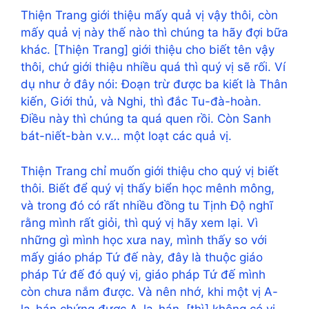
Thiện Trang giới thiệu mấy quả vị vậy thôi, còn
mấy quả vị này thế nào thì chúng ta hãy đợi bữa
khác. [Thiện Trang] giới thiệu cho biết tên vậy
thôi, chứ giới thiệu nhiều quá thì quý vị sẽ rối. Ví
dụ như ở đây nói: Đoạn trừ được ba kiết là Thân
kiến, Giới thủ, và Nghi, thì đắc Tu-đà-hoàn.
Điều này thì chúng ta quá quen rồi. Còn Sanh
bát-niết-bàn v.v… một loạt các quả vị.
Thiện Trang chỉ muốn giới thiệu cho quý vị biết
thôi. Biết để quý vị thấy biển học mênh mông,
và trong đó có rất nhiều đồng tu Tịnh Độ nghĩ
rằng mình rất giỏi, thì quý vị hãy xem lại. Vì
những gì mình học xưa nay, mình thấy so với
mấy giáo pháp Tứ đế này, đây là thuộc giáo
pháp Tứ đế đó quý vị, giáo pháp Tứ đế mình
còn chưa nắm được. Và nên nhớ, khi một vị A-
la-hán chứng được A-la-hán, [thì] không có vị