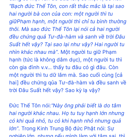
“Bạch đức Thế Tôn, con rất thắc mắc là tại sao
hai người bà con của con: một người thì tu
giữPhạm hạnh,
một người thì chỉ tu bình thường
thôi. Mà sao đức Thế Tôn lại nói cả hai người
đều chứng quả Tư-đà-hàm và sanh về trời Đâu
Suất hết vậy? Tại sao lại như vậy? Hai người tu
nhìn khác nhau mà”
. Một người tu giữ Phạm
hạnh (tức là không dâm dục), một người tu thì
còn gia đình v.v… thấy tu đâu có gì đâu. Còn
một người thì tu dữ lắm mà. Sao cuối cùng [cả
hai] đều chứng qủa Tư-đà-hàm và đều sanh về
trời Đâu Suất hết vậy? Sao kỳ lạ vậy?
Đức Thế Tôn nói:
“Này ông phải biết là do tâm
hai người khác nhau. Họ tu tuy hạnh lớn nhưng
có khi quả nhỏ, tu có khi hạnh nhỏ nhưng quả
lớn”
. Trong Kinh Trung Bộ đức Phật nói: Sự
nghiệp lớn, nhưng nếu mình làm với tâm sai, thì