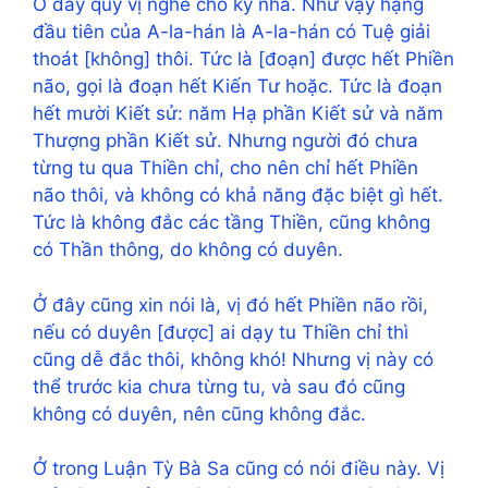
Ở đây quý vị nghe cho kỹ nha. Như vậy hạng
đầu tiên của A-la-hán là A-la-hán có Tuệ giải
thoát [không] thôi. Tức là [đoạn] được hết Phiền
não, gọi là đoạn hết Kiến Tư hoặc. Tức là đoạn
hết mười Kiết sử: năm Hạ phần Kiết sử và năm
Thượng phần Kiết sử. Nhưng người đó chưa
từng tu qua Thiền chỉ, cho nên chỉ hết Phiền
não thôi, và không có khả năng đặc biệt gì hết.
Tức là không đắc các tầng Thiền, cũng không
có Thần thông, do không có duyên.
Ở đây cũng xin nói là, vị đó hết Phiền não rồi,
nếu có duyên [được] ai dạy tu Thiền chỉ thì
cũng dễ đắc thôi, không khó! Nhưng vị này có
thể trước kia chưa từng tu, và sau đó cũng
không có duyên, nên cũng không đắc.
Ở trong Luận Tỳ Bà Sa cũng có nói điều này. Vị