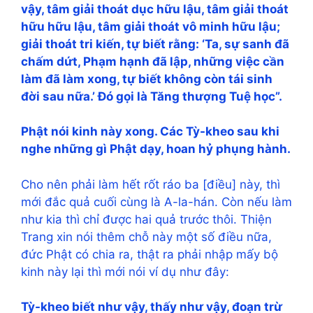
vậy, tâm giải thoát dục hữu lậu, tâm giải thoát
hữu hữu lậu, tâm giải thoát vô minh hữu lậu;
giải thoát tri kiến, tự biết rằng: ‘Ta, sự sanh đã
chấm dứt, Phạm hạnh đã lập, những việc cần
làm đã làm xong, tự biết không còn tái sinh
đời sau nữa.’ Đó gọi là Tăng thượng Tuệ học”
.
Phật nói kinh này xong. Các Tỳ-kheo sau khi
nghe những gì Phật dạy, hoan hỷ phụng hành.
Cho nên phải làm hết rốt ráo ba [điều] này, thì
mới đắc quả cuối cùng là A-la-hán. Còn nếu làm
như kia thì chỉ được hai quả trước thôi. Thiện
Trang xin nói thêm chỗ này một số điều nữa,
đức Phật có chia ra, thật ra phải nhập mấy bộ
kinh này lại thì mới nói ví dụ như đây:
Tỳ-kheo biết như vậy, thấy như vậy, đoạn trừ