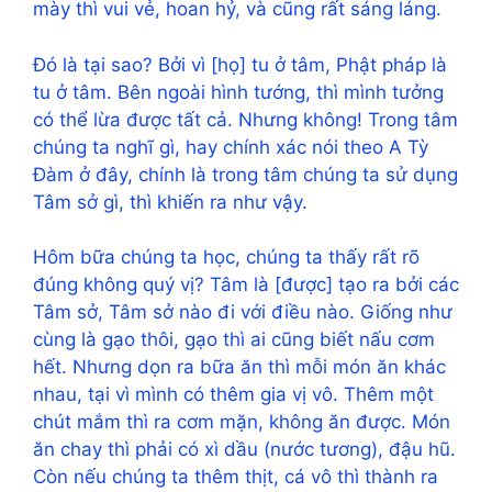
mày thì vui vẻ, hoan hỷ, và cũng rất sáng láng.
Đó là tại sao? Bởi vì [họ] tu ở tâm, Phật pháp là
tu ở tâm. Bên ngoài hình tướng, thì mình tưởng
có thể lừa được tất cả. Nhưng không! Trong tâm
chúng ta nghĩ gì, hay chính xác nói theo A Tỳ
Đàm ở đây, chính là trong tâm chúng ta sử dụng
Tâm sở gì, thì khiến ra như vậy.
Hôm bữa chúng ta học, chúng ta thấy rất rõ
đúng không quý vị? Tâm là [được] tạo ra bởi các
Tâm sở, Tâm sở nào đi với điều nào. Giống như
cùng là gạo thôi, gạo thì ai cũng biết nấu cơm
hết. Nhưng dọn ra bữa ăn thì mỗi món ăn khác
nhau, tại vì mình có thêm gia vị vô. Thêm một
chút mắm thì ra cơm mặn, không ăn được. Món
ăn chay thì phải có xì dầu (nước tương), đậu hũ.
Còn nếu chúng ta thêm thịt, cá vô thì thành ra