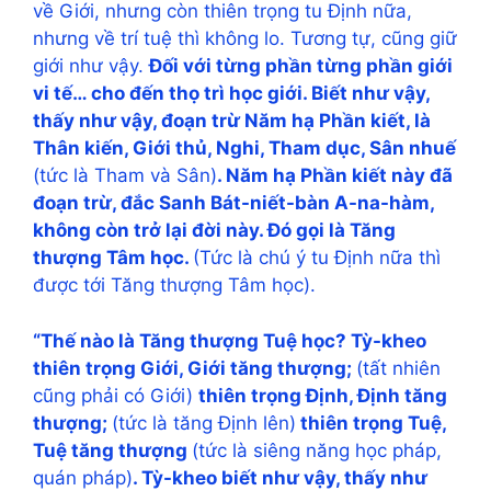
về Giới, nhưng còn thiên trọng tu Định nữa,
nhưng về trí tuệ thì không lo. Tương tự, cũng giữ
giới như vậy.
Đối với từng phần từng phần giới
vi tế… cho đến thọ trì học giới. Biết như vậy,
thấy như vậy, đoạn trừ Năm hạ Phần kiết, là
Thân kiến, Giới thủ, Nghi, Tham dục, Sân nhuế
(tức là Tham và Sân)
. Năm hạ Phần kiết này đã
đoạn trừ, đắc Sanh Bát-niết-bàn A-na-hàm,
không còn trở lại đời này. Đó gọi là Tăng
thượng Tâm học.
(Tức là chú ý tu Định nữa thì
được tới Tăng thượng Tâm học).
“Thế nào là Tăng thượng Tuệ học? Tỳ-kheo
thiên trọng Giới, Giới tăng thượng;
(tất nhiên
cũng phải có Giới)
thiên trọng Định, Định tăng
thượng;
(tức là tăng Định lên)
thiên trọng Tuệ,
Tuệ tăng thượng
(tức là siêng năng học pháp,
quán pháp)
. Tỳ-kheo biết như vậy, thấy như