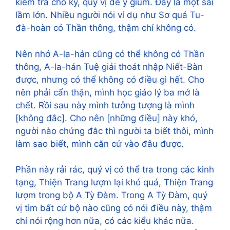
kiểm tra cho kỹ, quý vị để ý giùm. Đây là một sai
lầm lớn. Nhiều người nói ví dụ như Sơ quả Tu-
đà-hoàn có Thần thông, thậm chí không có.
Nên nhớ A-la-hán cũng có thể không có Thần
thông, A-la-hán Tuệ giải thoát nhập Niết-Bàn
được, nhưng có thể không có điều gì hết. Cho
nên phải cẩn thận, mình học giáo lý ba mớ là
chết. Rồi sau này mình tưởng tượng là mình
[không đắc]. Cho nên [những điều] này khó,
người nào chứng đắc thì người ta biết thôi, mình
làm sao biết, mình căn cứ vào đâu được.
Phần này rải rác, quý vị có thể tra trong các kinh
tạng, Thiện Trang lượm lại khó quá, Thiện Trang
lượm trong bộ A Tỳ Đàm. Trong A Tỳ Đàm, quý
vị tìm bất cứ bộ nào cũng có nói điều này, thậm
chí nói rộng hơn nữa, có các kiểu khác nữa.