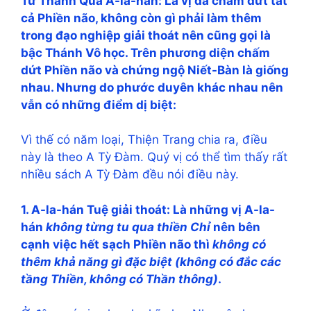
Tứ Thánh Quả A-la-hán: Là vị đã chấm dứt tất
cả Phiền não, không còn gì phải làm thêm
trong đạo nghiệp giải thoát nên cũng gọi là
bậc Thánh Vô học. Trên phương diện chấm
dứt Phiền não và chứng ngộ Niết-Bàn là giống
nhau. Nhưng do phước duyên khác nhau nên
vẫn có những điểm dị biệt:
Vì thế có năm loại, Thiện Trang chia ra, điều
này là theo A Tỳ Đàm. Quý vị có thể tìm thấy rất
nhiều sách A Tỳ Đàm đều nói điều này.
1. A-la-hán Tuệ giải thoát: Là những vị A-la-
hán
không từng tu qua thiền Chỉ
nên bên
cạnh việc hết sạch Phiền não thì
không có
thêm khả năng gì đặc biệt (không có đắc các
tầng Thiền, không có Thần thông)
.