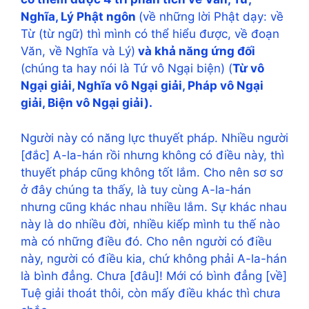
Nghĩa, Lý Phật ngôn
(về những lời Phật dạy: về
Từ (từ ngữ) thì mình có thể hiểu được, về đoạn
Văn, về Nghĩa và Lý)
và khả năng ứng đối
(chúng ta hay nói là Tứ vô Ngại biện) (
Từ vô
Ngại giải, Nghĩa vô Ngại giải, Pháp vô Ngại
giải, Biện vô Ngại giải).
Người này có năng lực thuyết pháp. Nhiều người
[đắc] A-la-hán rồi nhưng không có điều này, thì
thuyết pháp cũng không tốt lắm. Cho nên sơ sơ
ở đây chúng ta thấy, là tuy cùng A-la-hán
nhưng cũng khác nhau nhiều lắm. Sự khác nhau
này là do nhiều đời, nhiều kiếp mình tu thế nào
mà có những điều đó. Cho nên người có điều
này, người có điều kia, chứ không phải A-la-hán
là bình đẳng. Chưa [đâu]! Mới có bình đẳng [về]
Tuệ giải thoát thôi, còn mấy điều khác thì chưa