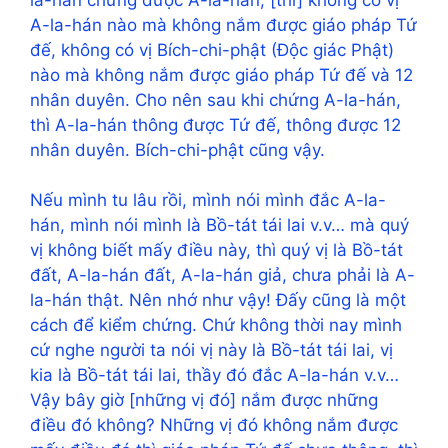
A-la-hán nào mà không nắm được giáo pháp Tứ
đế, không có vị Bích-chi-phật (Độc giác Phật)
nào mà không nắm được giáo pháp Tứ đế và 12
nhân duyên. Cho nên sau khi chứng A-la-hán,
thì A-la-hán thông được Tứ đế, thông được 12
nhân duyên. Bích-chi-phật cũng vậy.
Nếu mình tu lâu rồi, mình nói mình đắc A-la-
hán, mình nói mình là Bồ-tát tái lai v.v… mà quý
vị không biết mấy điều này, thì quý vị là Bồ-tát
đất, A-la-hán đất, A-la-hán giả, chưa phải là A-
la-hán thật. Nên nhớ như vậy! Đấy cũng là một
cách để kiểm chứng. Chứ không thời nay mình
cứ nghe người ta nói vị này là Bồ-tát tái lai, vị
kia là Bồ-tát tái lai, thầy đó đắc A-la-hán v.v…
Vậy bây giờ [những vị đó] nắm được những
điều đó không? Những vị đó không nắm được