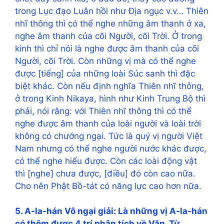
trong Lục đạo Luân hồi như Địa ngục v.v… Thiên
nhĩ thông thì có thể nghe những âm thanh ở xa,
nghe âm thanh của cõi Người, cõi Trời. Ở trong
kinh thì chỉ nói là nghe được âm thanh của cõi
Người, cõi Trời. Còn những vị mà có thể nghe
được [tiếng] của những loài Súc sanh thì đặc
biệt khác. Còn nếu định nghĩa Thiên nhĩ thông,
ở trong Kinh Nikaya, hình như Kinh Trung Bộ thì
phải, nói rằng: với Thiên nhĩ thông thì có thể
nghe được âm thanh của loài người và loài trời
không có chướng ngại. Tức là quý vị người Việt
Nam nhưng có thể nghe người nước khác được,
có thể nghe hiểu được. Còn các loài động vật
thì [nghe] chưa được, [điều] đó còn cao nữa.
Cho nên Phật Bồ-tát có năng lực cao hơn nữa.
5. A-la-hán Vô ngại giải: Là những vị A-la-hán
có thêm được 4 trí phân tích về Văn, Từ,