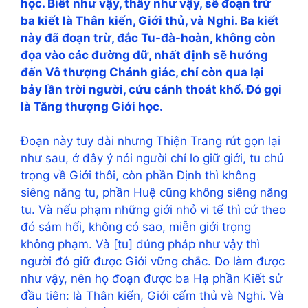
học. Biết như vậy, thấy như vậy, sẽ đoạn trừ
ba kiết là Thân kiến, Giới thủ, và Nghi. Ba kiết
này đã đoạn trừ, đắc Tu-đà-hoàn, không còn
đọa vào các đường dữ, nhất định sẽ hướng
đến Vô thượng Chánh giác, chỉ còn qua lại
bảy lần trời người, cứu cánh thoát khổ. Đó gọi
là Tăng thượng Giới học.
Đoạn này tuy dài nhưng Thiện Trang rút gọn lại
như sau, ở đây ý nói người chỉ lo giữ giới, tu chú
trọng về Giới thôi, còn phần Định thì không
siêng năng tu, phần Huệ cũng không siêng năng
tu. Và nếu phạm những giới nhỏ vi tế thì cứ theo
đó sám hối, không có sao, miễn giới trọng
không phạm. Và [tu] đúng pháp như vậy thì
người đó giữ được Giới vững chắc. Do làm được
như vậy, nên họ đoạn được ba Hạ phần Kiết sử
đầu tiên: là Thân kiến, Giới cấm thủ và Nghi. Và