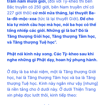
trăm năm mươi giới,
(đối với Tỳ-kheo thì bên
Bắc truyền có 250 giới, bên Nam truyền chỉ có
227 giới thôi)
cứ mỗi nửa tháng, lại thuyết Ba-
la-đề-mộc-xoa
(tức là lại thuyết Giới)
. Để cho
kia tự mình cầu học mà học, nói ba học có thể
tổng nhiếp các giới. Những gì là ba? Đó là
Tăng thượng Giới học, Tăng thượng Tâm học,
và Tăng thượng Tuệ học”.
Phật nói kinh này xong. Các Tỳ-kheo sau khi
nghe những gì Phật dạy, hoan hỷ phụng hành.
Ở đây là ba khái niệm, một là Tăng thượng Giới
học, hai là Tăng thượng Tâm học và ba là Tăng
thượng Tuệ học. Kinh này ngắn như vậy [nhưng]
là nền tảng cho ở dưới này. Ở dưới Thiện Trang
xin phép đọc lướt thôi, kinh tiếp theo: