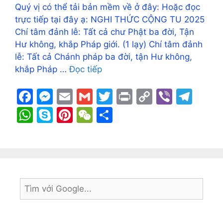
Quý vị có thể tải bản mềm về ở đây: Hoặc đọc
trực tiếp tại đây ạ: NGHI THỨC CỘNG TU 2025
Chí tâm đảnh lễ: Tất cả chư Phật ba đời, Tận
Hư không, khắp Pháp giới. (1 lạy) Chí tâm đảnh
lễ: Tất cả Chánh pháp ba đời, tận Hư không,
khắp Pháp …
Đọc tiếp
F
M
E
G
T
Pr
C
Vi
T
a
e
m
m
w
in
o
b
el
W
S
Pi
W
S
c
s
ai
ai
itt
t
p
er
e
h
k
nt
e
h
e
s
l
l
er
y
gr
at
y
er
C
ar
b
e
Li
a
s
p
e
h
e
o
n
n
m
A
e
st
at
o
g
k
p
k
er
p