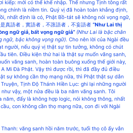
 kiếp: mới có thể khế nhập. Thế nhưng Tịnh tông rất
ng chính là niềm tin. Quý vị đã hoàn toàn khẳng định,
rồi, nhất định là có, Phật Bồ-tát sẽ không nói vọng ngữ,
rất rõ: 如來是真語者，實語者，不誑語者，不妄語者
“Như Lai thị
uồng ngữ giả, bất vọng ngữ giả”
(Như
Lai là bậc chân
g ngữ, bậc không vọng ngữ).
Cho nên lời của Ngài đều
ạt người, nếu quý vị thật sự tin tưởng, không có chút
đầu tiên. Điều kiện thứ hai là thật sự muốn vãng sanh,
 muốn vãng sanh, hoàn toàn buông xuống thế giới này,
A Mi Đà Phật. Vậy thì được rồi, thì đã đầy đủ điều
hật sự không cần thọ mạng nữa, thì Phật thật sự dẫn
 Truyện, Tịnh Độ Thánh Hiền Lục: ghi lại những người
i như vậy, một nửa đều là ba năm vãng sanh. Tôi
a năm, đấy là không hợp logic, nói không thông, nhất
 cầu, con không cần thọ mạng nữa, con đi với Ngài
 Thanh: vãng sanh hồi năm trước, tuổi thọ cô ấy vẫn