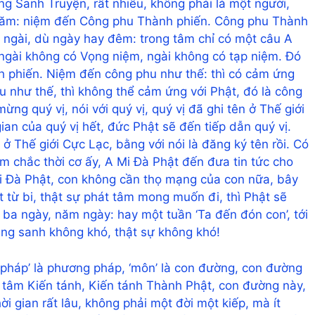
ng Sanh Truyện, rất nhiều, không phải là một người,
a năm: niệm đến Công phu Thành phiến. Công phu Thành
ới ngài, dù ngày hay đêm: trong tâm chỉ có một câu A
 ngài không có Vọng niệm, ngài không có tạp niệm. Đó
h phiến. Niệm đến công phu như thế: thì có cảm ứng
u như thế, thì không thể cảm ứng với Phật, đó là công
ng quý vị, nói với quý vị, quý vị đã ghi tên ở Thế giới
an của quý vị hết, đức Phật sẽ đến tiếp dẫn quý vị.
 ở Thế giới Cực Lạc, bằng với nói là đăng ký tên rồi. Có
m chắc thời cơ ấy, A Mi Đà Phật đến đưa tin tức cho
 Mi Đà Phật, con không cần thọ mạng của con nữa, bây
t từ ​​bi, thật sự phát tâm mong muốn đi, thì Phật sẽ
, ba ngày, năm ngày: hay một tuần ‘Ta đến đón con’, tới
ãng sanh không khó, thật sự không khó!
pháp’ là phương pháp, ‘môn’ là con đường, con đường
nh tâm Kiến tánh, Kiến tánh Thành Phật, con đường này,
i gian rất lâu, không phải một đời một kiếp, mà ít