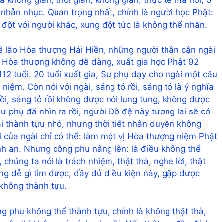
 nhẫn nhục. Quan trọng nhất, chính là người học Phật:
 đột với người khác, xung đột tức là không thể nhẫn.
ề lão Hòa thượng Hải Hiền, những người thân cận ngài
ão Hòa thượng không dễ dàng, xuất gia học Phật 92
 112 tuổi. 20 tuổi xuất gia, Sư phụ dạy cho ngài một câu
niệm. Còn nói với ngài, sáng tỏ rồi, sáng tỏ là ý nghĩa
rồi, sáng tỏ rồi không được nói lung tung, không được
Sư phụ đã nhìn ra rồi, người Đồ đệ này tương lai sẽ có
ải thành tựu nhỏ, nhưng thời tiết nhân duyên không
i của ngài chỉ có thể: làm một vị Hòa thượng niệm Phật
bình an. Nhưng công phu nâng lên: là điều không thể
 chúng ta nói là trách nhiệm, thật thà, nghe lời, thật
ông dễ gì tìm được, đầy đủ điều kiện này, gặp được
 không thành tựu.
g phu không thể thành tựu, chính là không thật thà,