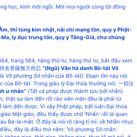
ồng học, kính mời ngồi. Mời mọi người cùng tôi đồng
Âm, thỉ tùng kim nhật, nãi chí mạng tồn, quy y Phật-
t-Ma, ly dục trung tôn, quy y Tăng-Già, chư chúng
64, trang 564, hàng thứ tư, hàng thứ tư, bắt đầu xem
 （五）云何名菩薩無方所忍
“(Ngũ) Vân hà danh Bồ-tát Vô
 là Vô phương Sở nhẫn của Bồ-tát)
. Đoạn lớn này nói
c của Bồ-tát. Trong giáo lý Đại thừa thường nói: 一切法
nh ư nhẫn”
(Tất cả pháp được thành tựu bởi nhẫn).
n, thật sự làm đến rốt ráo viên mãn đều là phải từ
ể làm đến được. Vì vậy Phật pháp, bất luận Đại thừa
giáo Mật giáo, đều thấy được chữ ‘Nhẫn’ rất là quan
áu Ba-la-mật. Ở đây là nói rõ ràng tỉ mỉ: về Nhẫn nhục
điều, đây là điều thứ năm: ‘Vô phương Sở nhẫn’.
à không gian, thời gian, không gian, thực tế mà nói, ở