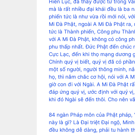
Hiền Lục, đã thấy được từ trong Vã
mà là rất nhiều đại khái đều là b
phiến tức là như vừa rồi mới nói, v
Mi Đà Phật, ngoài A Mi Đà Phật ra,
tức là Thành phiến, Công phu Thàn
với A Mi Đà Phật, không có công ph
phu thấp nhất. Đức Phật đến chúc mừ
Cực Lạc, đến khi thọ mạng dương gi
Chính quý vị biết, quý vị đã có phần
một số người, người thông minh, nắ
họ, thì nắm chắc cơ hội, nói với A
giờ con đi với Ngài. A Mi Đà Phật rấ
đáp ứng quý vị, ước định với quý vị
khi đó Ngài sẽ đến thôi. Cho nên v
84 ngàn Pháp môn của Phật pháp, ‘
này là gì? Là Đại triệt Đại ngộ, Mi
đều không dễ dàng, phải tu hành thờ