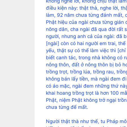
không nghe lời, không chịu thật làm
điều kiện này: thật thà, nghe lời, t
làm, 92 năm chưa từng đánh mất, chỉ
Phật hiệu của ngài chưa từng gián đ
nông dân, cha ngài đã qua đời ​​​​r
người, nhưng anh cả của ngài: đã bị
[ngài] còn có hai người em trai, thể
yếu, thật sự có thể làm việc thì [c
biết canh tác, trong nhà không có r
nông thôn, đất ở nông thôn bị bỏ h
trồng trọt, trồng lúa, trồng rau, tr
không bán lấy tiền, mà ngài đem đi
có áo mặc, ngài đem những thứ này 
khai hoang trồng trọt là hơn 100 mẫ
Phật, niệm Phật không trở ngại trồ
chưa từng để mất.
Người thật thà như thế, tu Pháp mô