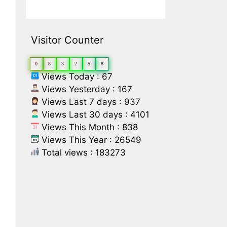
Visitor Counter
0
8
3
2
5
8
Views Today : 67
Views Yesterday : 167
Views Last 7 days : 937
Views Last 30 days : 4101
Views This Month : 838
Views This Year : 26549
Total views : 183273