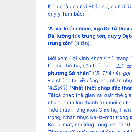
Kính chào chư vị Pháp sư, chư vị đ
quy y Tam Bảo:
“A-xà-lê tồn niệm, ngã Đệ tử Diệu 
Đà, lưỡng túc trung tôn, quy y Đạ
trung tôn”
(3 lần).
Mời xem Đại Kinh Khoa Chú: trang 5
từ câu thứ ba, câu thứ ba:
phương Sở nhẫn”
((5) Thế nào gọi
với chúng ta: về công phu nhẫn nhụ
得成於忍
“Nhất thiết pháp đắc thà
Tấtcả pháp thế gian và xuất thế gia
nhẫn, nhẫn lực thành tựu mới có th
Tiểu thừa, Tông môn Giáo hạ, Hiển 
trọng, Nhẫn nhục Ba-la-mật trong s
Ba-la-mật, nói tổng cộng hết có 10 
‘Phương sở’, ngày nay chúng ta nói l