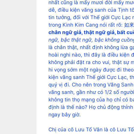
nhất cũng là mấy mươi đời mấy mươi
dễ, điều kiện vãng sanh của Tịnh tô
tin tưởng, đối với Thế giới Cực Lạc 
trong Kinh Kim Cang nói 
chân ngữ giả, thật ngữ giả, bất c
ngữ, bậc thật ngữ, bậc không cuồn
là chân thật, nhất định không lừa g
hoài nghi nào, thì đây là điều kiện 
không phải đặt ra cho vui, thật sự
hi vọng sớm một ngày được đi theo 
kiện vãng sanh Thế giới Cực Lạc, t
quý vị đi. Cho nên trong Vãng Sanh
vãng sanh, gần như có 1/2 số ngườ
không tin thọ mạng của họ chỉ có b
định là thế nào? Họ chủ động thỉnh
ngay bây giờ.
Chị của cô Lưu Tố Vân là cô Lưu Tố