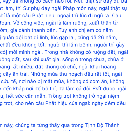
, vậy thì không có cách nào rồi. Nếu thật sự đầy đủ ba
hật làm, thì Sư phụ dạy ngài Pháp môn này, ngài thật sự
 là một câu Phật hiệu, ngoại trừ lúc đi ngủ ra. Câu
oạn. Về công việc, ngài là làm ruộng, xuất thân từ
ất sớm, gia cảnh thanh bần. Tuy anh chị em có năm
 quân đội bắt đi lính, lúc gặp lại, cũng đã 26 năm,
 chất đều không tốt, người thì lắm bệnh, người thì gầy
hỉ có] mỗi mình ngài. Trong nhà không có ruộng đất, ngài
uộng đất, sau khi xuất gia, sống ở trong chùa, chùa ở
oang rất nhiều, đất không có chủ, ngài khai hoang
ồng cây ăn trái. Những mùa thu hoạch đều rất tốt, ngài
 cứu tế, nơi nào bị mất mùa, không có cơm ăn, không
đến khắp nơi để bố thí, đã làm cả đời. Đất được ngài
u, hết sức cần mẫn. Trồng trọt không trở ngại niệm
ng trọt, cho nên câu Phật hiệu của ngài: ngày đêm đều
n này, chúng ta từng thấy qua trong Tịnh Độ Thánh