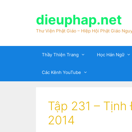
dieuphap.net
Thư Viện Phật Giáo – HIệp Hội Phật Giáo Nguy
Thầy Thiện Trang
Học Hán Ngữ
Các Kênh YouTube
Tập 231 – Tịnh
2014