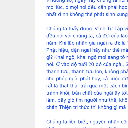
mọi lúc, ở mọi nơi đều cần phải học
nhất định không thể phát sinh xung
Chúng ta thấy được: Vĩnh Tư Tập v
đều nói với chúng ta, cả đời của l
năm. Khi lão nhân gia ngài ra đi: là
Phật hiệu, dặn ngài hãy như thế mà 
gì? Khai ngộ, khai ngộ mới sáng tỏ 
nói. Ở vào độ tuổi 20 đó của ngài, 
thành tựu, thành tựu lớn, không ph
cho phép ngài phát huy, cả cuộc đờ
rất là thật thà, trải qua một cách 
tránh khỏi, bản chất của ngài ấy tốt,
làm, bây giờ tìm người như thế, kh
chân Thiện tri thức thì không gì mà
Chúng ta liền biết, nguyên nhân côn