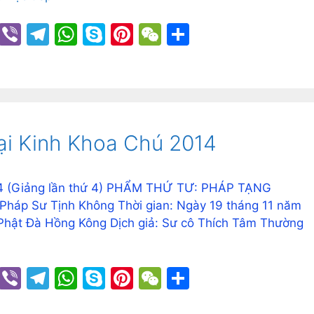
C
Vi
T
W
S
Pi
W
S
o
b
el
h
k
nt
e
h
p
er
e
at
y
er
C
ar
y
gr
s
p
e
h
e
Li
a
A
e
st
at
ại Kinh Khoa Chú 2014
n
m
p
k
p
 (Giảng lần thứ 4) PHẨM THỨ TƯ: PHÁP TẠNG
Pháp Sư Tịnh Không Thời gian: Ngày 19 tháng 11 năm
 Phật Đà Hồng Kông Dịch giả: Sư cô Thích Tâm Thường
C
Vi
T
W
S
Pi
W
S
o
b
el
h
k
nt
e
h