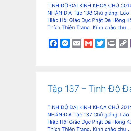
k
er
TỊNH ĐỘ ĐẠI KINH KHOA CHÚ 2014
NHÂN ĐỊA Tập 138 Chủ giảng: Lão P
Hiệp Hội Giáo Dục Phật Đà Hồng Kô
Thích Thiện Trang. Kính chào chư 
F
M
E
G
T
Pr
a
e
m
m
w
in
c
s
ai
ai
itt
t
e
s
l
l
er
b
e
Tập 137 – Tịnh Độ Đ
o
n
o
g
k
er
TỊNH ĐỘ ĐẠI KINH KHOA CHÚ 2014
NHÂN ĐỊA Tập 137 Chủ giảng: Lão P
Hiệp Hội Giáo Dục Phật Đà Hồng Kô
Thích Thiện Trang. Kính chào chư 