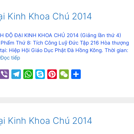
ại Kinh Khoa Chú 2014
NH ĐỘ ĐẠI KINH KHOA CHÚ 2014 (Giảng lần thứ 4)
 Phẩm Thứ 8: Tích Công Luỹ Đức Tập 216 Hòa thượng
tại: Hiệp Hội Giáo Dục Phật Đà Hồng Kông. Thời gian:
…
Đọc tiếp
C
Vi
T
W
S
Pi
W
S
o
b
el
h
k
nt
e
h
p
er
e
at
y
er
C
ar
y
gr
s
p
e
h
e
Li
a
A
e
st
at
ại Kinh Khoa Chú 2014
n
m
p
k
p