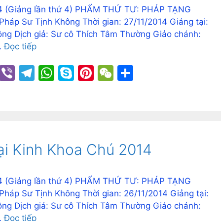
 (Giảng lần thứ 4) PHẨM THỨ TƯ: PHÁP TẠNG
háp Sư Tịnh Không Thời gian: 27/11/2014 Giảng tại:
ng Dịch giả: Sư cô Thích Tâm Thường Giảo chánh:
…
Đọc tiếp
C
Vi
T
W
S
Pi
W
S
o
b
el
h
k
nt
e
h
p
er
e
at
y
er
C
ar
y
gr
s
p
e
h
e
Li
a
A
e
st
at
ại Kinh Khoa Chú 2014
n
m
p
k
p
 (Giảng lần thứ 4) PHẨM THỨ TƯ: PHÁP TẠNG
háp Sư Tịnh Không Thời gian: 26/11/2014 Giảng tại:
ng Dịch giả: Sư cô Thích Tâm Thường Giảo chánh:
…
Đọc tiếp