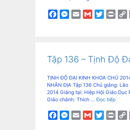
F
M
E
G
T
Pr
a
e
m
m
w
in
c
s
ai
ai
itt
t
e
s
l
l
er
b
e
Tập 136 – Tịnh Độ Đ
o
n
o
g
k
er
TỊNH ĐỘ ĐẠI KINH KHOA CHÚ 2014
NHÂN ĐỊA Tập 136 Chủ giảng: Lão 
2014 Giảng tại: Hiệp Hội Giáo Dục
Giảo chánh: Thích …
Đọc tiếp
F
M
E
G
T
Pr
a
e
m
m
w
in