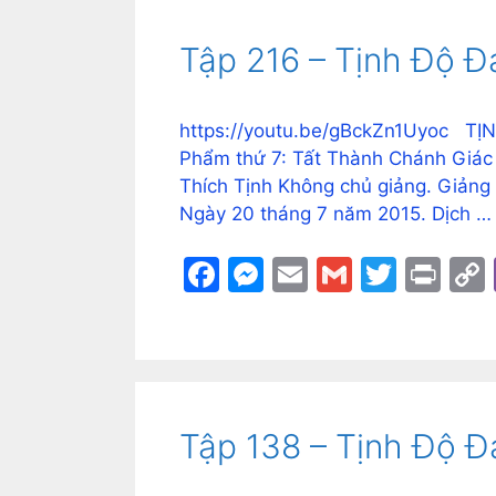
Tập 216 – Tịnh Độ Đ
https://youtu.be/gBckZn1Uyoc TỊ
Phẩm thứ 7: Tất Thành Chánh Giác
Thích Tịnh Không chủ giảng. Giảng 
Ngày 20 tháng 7 năm 2015. Dịch 
F
M
E
G
T
Pr
a
e
m
m
w
in
c
s
ai
ai
itt
t
e
s
l
l
er
b
e
Tập 138 – Tịnh Độ Đ
o
n
o
g