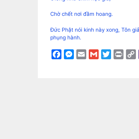
Chờ chết nơi đầm hoang.
Đức Phật nói kinh này xong, Tôn gi
phụng hành.
F
M
E
G
T
Pr
a
e
m
m
w
in
c
s
ai
ai
itt
t
e
s
l
l
er
b
e
o
n
o
g
k
er