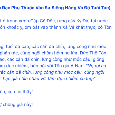
u Đạo Phụ Thuộc Vào Sự Siêng Năng Và Độ Tuổi Tác)
t ở trong vườn Cấp Cô Độc, rừng cây Kỳ Đà, tại nước
ôn khoác y, ôm bát vào thành Xá Vệ khất thực, có Tôn
.
ng, tuổi đã cao, các căn đã chín, lưng còng như móc
phân rác, cùng ngồi chồm hỗm hơ lửa. Đức Thế Tôn
cao, các căn đã chín, lưng còng như móc câu, giống
âm dục nhiễm, bèn nói với Tôn giả A Nan: “
Ngươi có
 các căn đã chín, lưng còng như móc câu, cùng ngồi
n hạc già nhìn nhau với tâm dục nhiễm chăng?
”
n, con có thấy”.
ợ chồng già này!