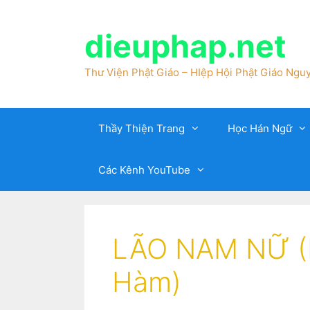
dieuphap.net
Thư Viện Phật Giáo – HIệp Hội Phật Giáo Nguy
Thầy Thiện Trang
Học Hán Ngữ
Các Kênh YouTube
LÃO NAM NỮ (K
Hàm)