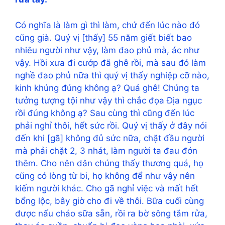
Có nghĩa là làm gì thì làm, chứ đến lúc nào đó
cũng già. Quý vị [thấy] 55 năm giết biết bao
nhiêu người như vậy, làm đao phủ mà, ác như
vậy. Hồi xưa đi cướp đã ghê rồi, mà sau đó làm
nghề đao phủ nữa thì quý vị thấy nghiệp cỡ nào,
kinh khủng đúng không ạ? Quá ghê! Chúng ta
tưởng tượng tội như vậy thì chắc đọa Địa ngục
rồi đúng không ạ? Sau cùng thì cũng đến lúc
phải nghỉ thôi, hết sức rồi. Quý vị thấy ở đây nói
đến khi [gã] không đủ sức nữa, chặt đầu người
mà phải chặt 2, 3 nhát, làm người ta đau đớn
thêm. Cho nên dân chúng thấy thương quá, họ
cũng có lòng từ bi, họ không để như vậy nên
kiếm người khác. Cho gã nghỉ việc và mất hết
bổng lộc, bây giờ cho đi về thôi. Bữa cuối cùng
được nấu cháo sữa sẵn, rồi ra bờ sông tắm rửa,