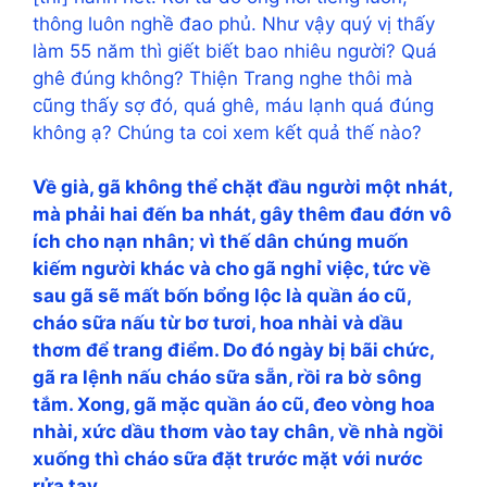
thông luôn nghề đao phủ. Như vậy quý vị thấy
làm 55 năm thì giết biết bao nhiêu người? Quá
ghê đúng không? Thiện Trang nghe thôi mà
cũng thấy sợ đó, quá ghê, máu lạnh quá đúng
không ạ? Chúng ta coi xem kết quả thế nào?
Về già, gã không thể chặt đầu người một nhát,
mà phải hai đến ba nhát, gây thêm đau đớn vô
ích cho nạn nhân; vì thế dân chúng muốn
kiếm người khác và cho gã nghỉ việc, tức về
sau gã sẽ mất bốn bổng lộc là quần áo cũ,
cháo sữa nấu từ bơ tươi, hoa nhài và dầu
thơm để trang điểm. Do đó ngày bị bãi chức,
gã ra lệnh nấu cháo sữa sẵn, rồi ra bờ sông
tắm. Xong, gã mặc quần áo cũ, đeo vòng hoa
nhài, xức dầu thơm vào tay chân, về nhà ngồi
xuống thì cháo sữa đặt trước mặt với nước
rửa tay.