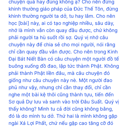
chuyện quá hay đúng không ạ? Cho nên đừng
khinh thường giáo pháp của Đức Thế Tôn, đừng
khinh thường người ta dở, tu hay lắm. Cho nên
học [bài] này, ai có tạo nghiệp nhiều, sâu dày,
nhớ là mình vẫn còn quay đầu được, chứ không
phải người ta hù suốt rồi sợ. Quý vị nhớ câu
chuyện này để chia sẻ cho mọi người, nói rằng
chỉ cần quay đầu vẫn được. Cho nên trong Kinh
Đại Bát Niết Bàn có câu chuyện một người đồ tể
buông xuống đồ đao, lập tức thành Phật. Không
phải thành Phật liền đâu, mà câu chuyện đó
giống như câu chuyện này nè. Một người đao
phủ như vậy, nhưng chỉ cần thay đổi, chỉ cần
nghe một bài kệ thôi cũng thành tựu, tiến đến
Sơ quả Dự lưu và sanh vào trời Đâu Suất. Quý vị
thấy không? Mình tu cả đời cũng không bằng,
đó là do mình tu dở. Thứ hai là mình không gặp
ngài Xá Lợi Phất, chứ nếu gặp cao tăng cỡ đó