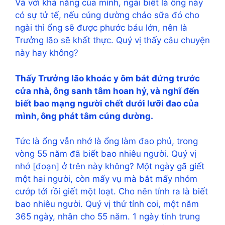
Và với khả năng của mình, ngài biết là ông này
có sự tử tế, nếu cúng dường cháo sữa đó cho
ngài thì ổng sẽ được phước báu lớn, nên là
Trưởng lão sẽ khất thực. Quý vị thấy câu chuyện
này hay không?
Thấy Trưởng lão khoác y ôm bát đứng trước
cửa nhà, ông sanh tâm hoan hỷ, và nghĩ đến
biết bao mạng người chết dưới lưỡi đao của
mình, ông phát tâm cúng dường.
Tức là ổng vẫn nhớ là ổng làm đao phủ, trong
vòng 55 năm đã biết bao nhiêu người. Quý vị
nhớ [đoạn] ở trên này không? Một ngày gã giết
một hai người, còn mấy vụ mà bắt mấy nhóm
cướp tới rồi giết một loạt. Cho nên tính ra là biết
bao nhiêu người. Quý vị thử tính coi, một năm
365 ngày, nhân cho 55 năm. 1 ngày tính trung