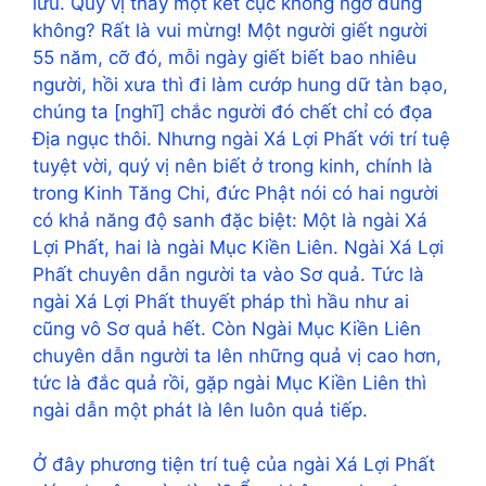
lưu. Quý vị thấy một kết cục không ngờ đúng
không? Rất là vui mừng! Một người giết người
55 năm, cỡ đó, mỗi ngày giết biết bao nhiêu
người, hồi xưa thì đi làm cướp hung dữ tàn bạo,
chúng ta [nghĩ] chắc người đó chết chỉ có đọa
Địa ngục thôi. Nhưng ngài Xá Lợi Phất với trí tuệ
tuyệt vời, quý vị nên biết ở trong kinh, chính là
trong Kinh Tăng Chi, đức Phật nói có hai người
có khả năng độ sanh đặc biệt: Một là ngài Xá
Lợi Phất, hai là ngài Mục Kiền Liên. Ngài Xá Lợi
Phất chuyên dẫn người ta vào Sơ quả. Tức là
ngài Xá Lợi Phất thuyết pháp thì hầu như ai
cũng vô Sơ quả hết. Còn Ngài Mục Kiền Liên
chuyên dẫn người ta lên những quả vị cao hơn,
tức là đắc quả rồi, gặp ngài Mục Kiền Liên thì
ngài dẫn một phát là lên luôn quả tiếp.
Ở đây phương tiện trí tuệ của ngài Xá Lợi Phất