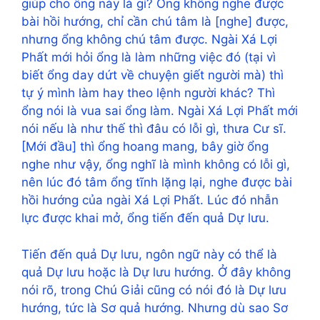
giúp cho ông này là gì? Ổng không nghe được
bài hồi hướng, chỉ cần chú tâm là [nghe] được,
nhưng ổng không chú tâm được. Ngài Xá Lợi
Phất mới hỏi ổng là làm những việc đó (tại vì
biết ổng day dứt về chuyện giết người mà) thì
tự ý mình làm hay theo lệnh người khác? Thì
ổng nói là vua sai ổng làm. Ngài Xá Lợi Phất mới
nói nếu là như thế thì đâu có lỗi gì, thưa Cư sĩ.
[Mới đầu] thì ổng hoang mang, bây giờ ổng
nghe như vậy, ổng nghĩ là mình không có lỗi gì,
nên lúc đó tâm ổng tĩnh lặng lại, nghe được bài
hồi hướng của ngài Xá Lợi Phất. Lúc đó nhẫn
lực được khai mở, ổng tiến đến quả Dự lưu.
Tiến đến quả Dự lưu, ngôn ngữ này có thể là
quả Dự lưu hoặc là Dự lưu hướng. Ở đây không
nói rõ, trong Chú Giải cũng có nói đó là Dự lưu
hướng, tức là Sơ quả hướng. Nhưng dù sao Sơ