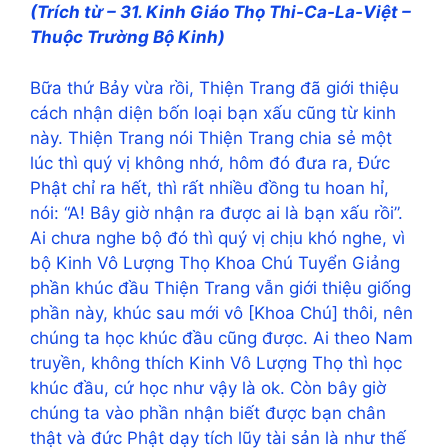
(Trích từ – 31. Kinh Giáo Thọ Thi-Ca-La-Việt –
Thuộc Trường Bộ Kinh)
Bữa thứ Bảy vừa rồi, Thiện Trang đã giới thiệu
cách nhận diện bốn loại bạn xấu cũng từ kinh
này. Thiện Trang nói Thiện Trang chia sẻ một
lúc thì quý vị không nhớ, hôm đó đưa ra, Đức
Phật chỉ ra hết, thì rất nhiều đồng tu hoan hỉ,
nói: “A! Bây giờ nhận ra được ai là bạn xấu rồi”.
Ai chưa nghe bộ đó thì quý vị chịu khó nghe, vì
bộ Kinh Vô Lượng Thọ Khoa Chú Tuyển Giảng
phần khúc đầu Thiện Trang vẫn giới thiệu giống
phần này, khúc sau mới vô [Khoa Chú] thôi, nên
chúng ta học khúc đầu cũng được. Ai theo Nam
truyền, không thích Kinh Vô Lượng Thọ thì học
khúc đầu, cứ học như vậy là ok. Còn bây giờ
chúng ta vào phần nhận biết được bạn chân
thật và đức Phật dạy tích lũy tài sản là như thế