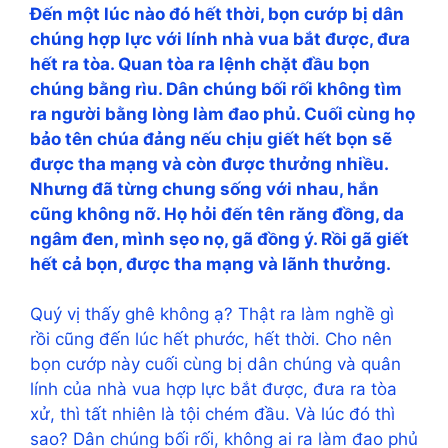
Ðến một lúc nào đó hết thời, bọn cướp bị dân
chúng hợp lực với lính nhà vua bắt được, đưa
hết ra tòa. Quan tòa ra lệnh chặt đầu bọn
chúng bằng rìu. Dân chúng bối rối không tìm
ra người bằng lòng làm đao phủ. Cuối cùng họ
bảo tên chúa đảng nếu chịu giết hết bọn sẽ
được tha mạng và còn được thưởng nhiều.
Nhưng đã từng chung sống với nhau, hắn
cũng không nỡ. Họ hỏi đến tên răng đồng, da
ngâm đen, mình sẹo nọ, gã đồng ý. Rồi gã giết
hết cả bọn, được tha mạng và lãnh thưởng.
Quý vị thấy ghê không ạ? Thật ra làm nghề gì
rồi cũng đến lúc hết phước, hết thời. Cho nên
bọn cướp này cuối cùng bị dân chúng và quân
lính của nhà vua hợp lực bắt được, đưa ra tòa
xử, thì tất nhiên là tội chém đầu. Và lúc đó thì
sao? Dân chúng bối rối, không ai ra làm đao phủ