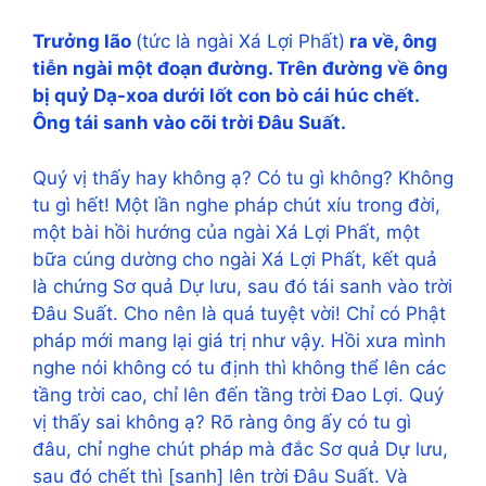
Trưởng lão
(tức là ngài Xá Lợi Phất)
ra về, ông
tiễn ngài một đoạn đường. Trên đường về ông
bị quỷ Dạ-xoa dưới lốt con bò cái húc chết.
Ông tái sanh vào cõi trời Ðâu Suất.
Quý vị thấy hay không ạ? Có tu gì không? Không
tu gì hết! Một lần nghe pháp chút xíu trong đời,
một bài hồi hướng của ngài Xá Lợi Phất, một
bữa cúng dường cho ngài Xá Lợi Phất, kết quả
là chứng Sơ quả Dự lưu, sau đó tái sanh vào trời
Đâu Suất. Cho nên là quá tuyệt vời! Chỉ có Phật
pháp mới mang lại giá trị như vậy. Hồi xưa mình
nghe nói không có tu định thì không thể lên các
tầng trời cao, chỉ lên đến tầng trời Đao Lợi. Quý
vị thấy sai không ạ? Rõ ràng ông ấy có tu gì
đâu, chỉ nghe chút pháp mà đắc Sơ quả Dự lưu,
sau đó chết thì [sanh] lên trời Đâu Suất. Và