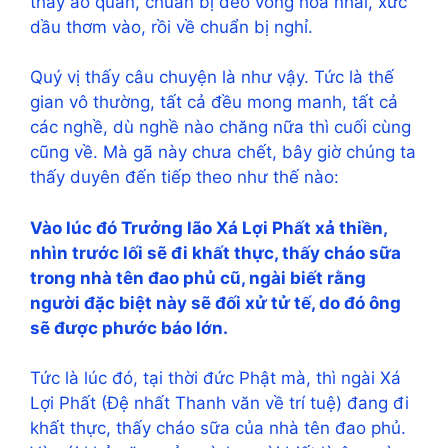
thay áo quần, chuẩn bị đeo vòng hoa nhài, xức
dầu thơm vào, rồi về chuẩn bị nghỉ.
Quý vị thấy câu chuyện là như vậy. Tức là thế
gian vô thường, tất cả đều mong manh, tất cả
các nghề, dù nghề nào chăng nữa thì cuối cùng
cũng về. Mà gã này chưa chết, bây giờ chúng ta
thấy duyên đến tiếp theo như thế nào:
Vào lúc đó Trưởng lão Xá Lợi Phất xả thiền,
nhìn trước lối sẽ đi khất thực, thấy cháo sữa
trong nhà tên đao phủ cũ, ngài biết rằng
người đặc biệt này sẽ đối xử tử tế, do đó ông
sẽ được phước báo lớn.
Tức là lúc đó, tại thời đức Phật mà, thì ngài Xá
Lợi Phất (Đệ nhất Thanh văn về trí tuệ) đang đi
khất thực, thấy cháo sữa của nhà tên đao phủ.