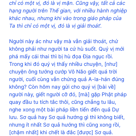
chỉ có một vị, đó là vị mặn. Cũng vậy, tất cả các
hạng người trên Thế gian, với nhiều hành nghiệp
khác nhau, nhưng khi vào trong giáo pháp của
Ta thì chỉ có một vị, đó là vị giải thoát
’.
Người này ác như vậy mà vẫn giải thoát, chứ
không phải như người ta cứ hù suốt. Quý vị mới
phá mấy cái thai thì bị hù đọa Địa ngục rồi.
Trong khi đó quý vị thấy nhiều chuyện, [như]
chuyện ông tướng cướp Vô Não giết quá trời
người, cuối cùng vẫn chứng quả A-la-hán đúng
không? Còn hôm nay gửi cho quý vị [bài về]
người này, giết người cỡ đó, [mà] gặp Phật pháp
quay đầu tu tích tắc thôi, cũng chẳng tu lâu,
nghe xong một bài pháp liền tiến đến quả Dự
lưu. Sơ quả hay Sơ quả hướng gì thì không biết,
nhưng ít nhất Sơ quả hướng thì cũng xong rồi,
[chậm nhất] khi chết là đắc [được] Sơ quả.