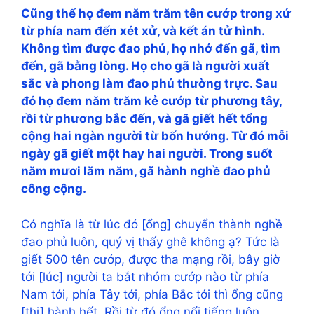
Cũng thế họ đem năm trăm tên cướp trong xứ
từ phía nam đến xét xử, và kết án tử hình.
Không tìm được đao phủ, họ nhớ đến gã, tìm
đến, gã bằng lòng. Họ cho gã là người xuất
sắc và phong làm đao phủ thường trực. Sau
đó họ đem năm trăm kẻ cướp từ phương tây,
rồi từ phương bắc đến, và gã giết hết tổng
cộng hai ngàn người từ bốn hướng. Từ đó mỗi
ngày gã giết một hay hai người. Trong suốt
năm mươi lăm năm, gã hành nghề đao phủ
công cộng.
Có nghĩa là từ lúc đó [ổng] chuyển thành nghề
đao phủ luôn, quý vị thấy ghê không ạ? Tức là
giết 500 tên cướp, được tha mạng rồi, bây giờ
tới [lúc] người ta bắt nhóm cướp nào từ phía
Nam tới, phía Tây tới, phía Bắc tới thì ổng cũng
[thi] hành hết. Rồi từ đó ổng nổi tiếng luôn,