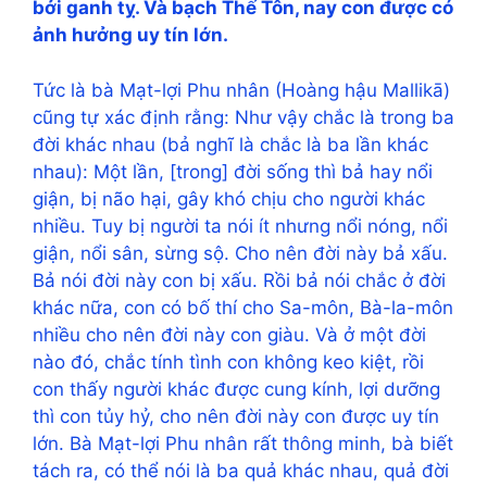
bởi ganh tỵ. Và bạch Thế Tôn, nay con được có
ảnh hưởng uy tín lớn.
Tức là bà Mạt-lợi Phu nhân (Hoàng hậu Mallikā)
cũng tự xác định rằng: Như vậy chắc là trong ba
đời khác nhau (bả nghĩ là chắc là ba lần khác
nhau): Một lần, [trong] đời sống thì bả hay nổi
giận, bị não hại, gây khó chịu cho người khác
nhiều. Tuy bị người ta nói ít nhưng nổi nóng, nổi
giận, nổi sân, sừng sộ. Cho nên đời này bả xấu.
Bả nói đời này con bị xấu. Rồi bả nói chắc ở đời
khác nữa, con có bố thí cho Sa-môn, Bà-la-môn
nhiều cho nên đời này con giàu. Và ở một đời
nào đó, chắc tính tình con không keo kiệt, rồi
con thấy người khác được cung kính, lợi dưỡng
thì con tủy hỷ, cho nên đời này con được uy tín
lớn. Bà Mạt-lợi Phu nhân rất thông minh, bà biết
tách ra, có thể nói là ba quả khác nhau, quả đời