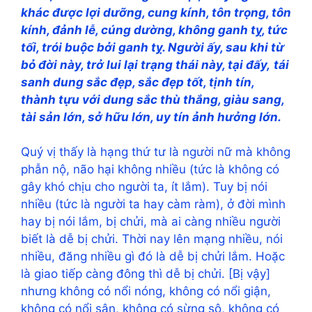
khác được lợi dưỡng, cung kính, tôn trọng, tôn
kính, đảnh lễ, cúng dường, không ganh tỵ, tức
tối, trói buộc bởi ganh tỵ. Người ấy, sau khi từ
bỏ đời này, trở lui lại trạng thái này, tại đấy,
tái
sanh dung sắc đẹp, sắc đẹp tốt, tịnh tín,
thành tựu với dung sắc thù thắng, giàu sang,
tài sản lớn, sở hữu lớn, uy tín ảnh hưởng lớn.
Quý vị thấy là hạng thứ tư là người nữ mà không
phẫn nộ, não hại không nhiều (tức là không có
gây khó chịu cho người ta, ít lắm). Tuy bị nói
nhiều (tức là người ta hay càm ràm), ở đời mình
hay bị nói lắm, bị chửi, mà ai càng nhiều người
biết là dễ bị chửi. Thời nay lên mạng nhiều, nói
nhiều, đăng nhiều gì đó là dễ bị chửi lắm. Hoặc
là giao tiếp càng đông thì dễ bị chửi. [Bị vậy]
nhưng không có nổi nóng, không có nổi giận,
không có nổi sân, không có sừng sộ, không có