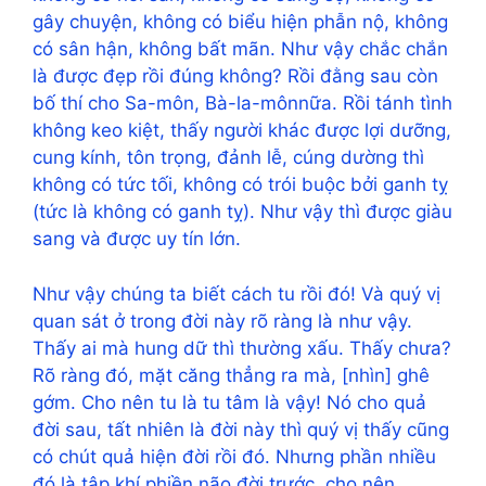
gây chuyện, không có biểu hiện phẫn nộ, không
có sân hận, không bất mãn. Như vậy chắc chắn
là được đẹp rồi đúng không? Rồi đằng sau còn
bố thí cho Sa-môn, Bà-la-mônnữa. Rồi tánh tình
không keo kiệt, thấy người khác được lợi dưỡng,
cung kính, tôn trọng, đảnh lễ, cúng dường thì
không có tức tối, không có trói buộc bởi ganh tỵ
(tức là không có ganh tỵ). Như vậy thì được giàu
sang và được uy tín lớn.
Như vậy chúng ta biết cách tu rồi đó! Và quý vị
quan sát ở trong đời này rõ ràng là như vậy.
Thấy ai mà hung dữ thì thường xấu. Thấy chưa?
Rõ ràng đó, mặt căng thẳng ra mà, [nhìn] ghê
gớm. Cho nên tu là tu tâm là vậy! Nó cho quả
đời sau, tất nhiên là đời này thì quý vị thấy cũng
có chút quả hiện đời rồi đó. Nhưng phần nhiều
đó là tập khí phiền não đời trước, cho nên