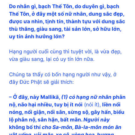
Do nhân gì, bạch Thế Tôn, do duyên gì, bạch
Thế Tôn, ở đây một số nữ nhân, dung sắc đẹp,
được ưa nhìn, tịnh tín, thành tựu với dung sắc
thù thắng, giàu sang, tài sản lớn, sở hữu lớn,
uy tín ảnh hưởng lớn?
Hạng người cuối cùng thì tuyệt vời, là vừa đẹp,
vừa giàu sang, lại có uy tín lớn nữa.
Chúng ta thấy có bốn hạng người như vậy, ở
đây Đức Phật sẽ giải thích:
– Ở đây, này Mallikā,
(1) có hạng nữ nhân
phẫn
nộ, não hại nhiều, tuy bị ít nói
(nói ít),
liền nổi
nóng, nổi giận, nổi sân, sừng sộ, gây hấn, biểu
lộ phẫn nộ, sân hận, bất mãn.
Người này
không bố thí
cho Sa-môn, Bà-la-môn món ăn
vật uống, vải mặc, xe cộ, vòng hoa, hương,