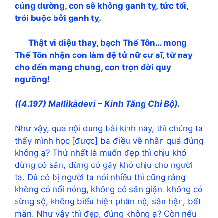
cúng dường, con sẽ không ganh tỵ, tức tối,
trói buộc bởi ganh tỵ.
Thật vi diệu thay, bạch Thế Tôn… mong
Thế Tôn nhận con làm đệ tử nữ cư sĩ, từ nay
cho đến mạng chung, con trọn đời quy
ngưỡng!
((4.197) Mallikādevī – Kinh Tăng Chi Bộ
)
.
Như vậy, qua nội dung bài kinh này, thì chúng ta
thấy mình học [được] ba điều về nhân quả đúng
không ạ? Thứ nhất là muốn đẹp thì chịu khó
đừng có sân, đừng có gây khó chịu cho người
ta. Dù có bị người ta nói nhiều thì cũng ráng
không có nổi nóng, không có sân giận, không có
sừng sộ, không biểu hiện phẫn nộ, sân hận, bất
mãn. Như vậy thì đẹp, đúng không ạ? Còn nếu