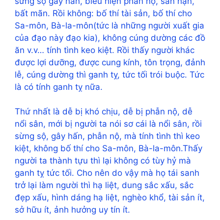
sừng sộ gây hấn, biểu hiện phẫn nộ, sân hận,
bất mãn. Rồi không: bố thí tài sản, bố thí cho
Sa-môn, Bà-la-môn(tức là những người xuất gia
của đạo này đạo kia), không cúng dường các đồ
ăn v.v… tính tình keo kiệt. Rồi thấy người khác
được lợi dưỡng, được cung kính, tôn trọng, đảnh
lễ, cúng dường thì ganh tỵ, tức tối trói buộc. Tức
là có tính ganh tỵ nữa.
Thứ nhất là dễ bị khó chịu, dễ bị phẫn nộ, dễ
nổi sân, mới bị người ta nói sơ cái là nổi sân, rồi
sừng sộ, gây hấn, phẫn nộ, mà tính tình thì keo
kiệt, không bố thí cho Sa-môn, Bà-la-môn.Thấy
người ta thành tựu thì lại không có tùy hỷ mà
ganh tỵ tức tối. Cho nên do vậy mà họ tái sanh
trở lại làm người thì hạ liệt, dung sắc xấu, sắc
đẹp xấu, hình dáng hạ liệt, nghèo khổ, tài sản ít,
sở hữu ít, ảnh hưởng uy tín ít.