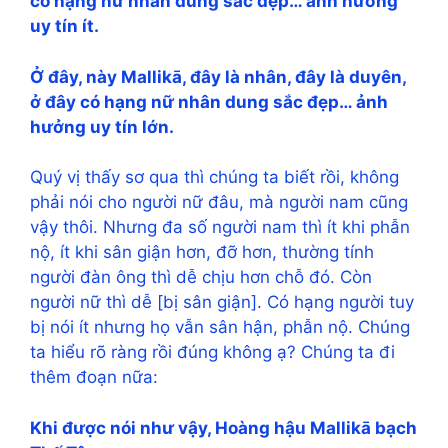
có hạng nữ nhân dung sắc đẹp… ảnh hưởng
uy tín ít.
Ở đây, này Mallikā, đây là nhân, đây là duyên,
ở đây có hạng nữ nhân dung sắc đẹp… ảnh
hưởng uy tín lớn.
Quý vị thấy sơ qua thì chúng ta biết rồi, không
phải nói cho người nữ đâu, mà người nam cũng
vậy thôi. Nhưng đa số người nam thì ít khi phẫn
nộ, ít khi sân giận hơn, đỡ hơn, thường tính
người đàn ông thì dễ chịu hơn chỗ đó. Còn
người nữ thì dễ [bị sân giận]. Có hạng người tuy
bị nói ít nhưng họ vẫn sân hận, phẫn nộ. Chúng
ta hiểu rõ ràng rồi đúng không ạ? Chúng ta đi
thêm đoạn nữa:
Khi được nói như vậy, Hoàng hậu Mallikā bạch