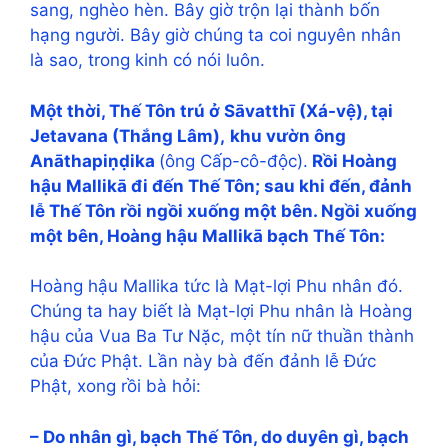
sang, nghèo hèn. Bây giờ trộn lại thành bốn
hạng người. Bây giờ chúng ta coi nguyên nhân
là sao, trong kinh có nói luôn.
Một thời, Thế Tôn trú ở Sāvatthī (Xá-vệ), tại
Jetavana (Thắng Lâm),
khu vườn ông
Anāthapiṇḍika
(ông Cấp-cô-độc).
Rồi Hoàng
hậu Mallikā đi đến Thế Tôn; sau khi đến, đảnh
lễ Thế Tôn rồi ngồi xuống một bên. Ngồi xuống
một bên, Hoàng hậu Mallikā bạch Thế Tôn:
Hoàng hậu Mallika tức là Mạt-lợi Phu nhân đó.
Chúng ta hay biết là Mạt-lợi Phu nhân là Hoàng
hậu của Vua Ba Tư Nặc, một tín nữ thuần thành
của Đức Phật. Lần này bà đến đảnh lễ Đức
Phật, xong rồi bà hỏi:
– Do nhân gì, bạch Thế Tôn, do duyên gì, bạch