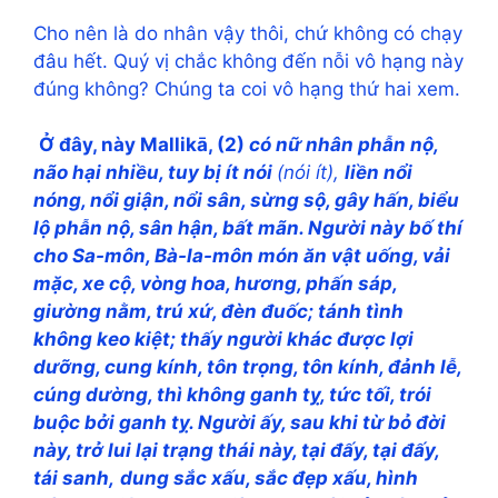
Cho nên là do nhân vậy thôi, chứ không có chạy
đâu hết. Quý vị chắc không đến nỗi vô hạng này
đúng không? Chúng ta coi vô hạng thứ hai xem.
Ở đây, này Mallikā, (2)
có nữ nhân phẫn nộ,
não hại nhiều, tuy bị ít nói
(nói ít),
liền nổi
nóng, nổi giận, nổi sân, sừng sộ, gây hấn, biểu
lộ phẫn nộ, sân hận, bất mãn. Người này bố thí
cho Sa-môn, Bà-la-môn món ăn vật uống, vải
mặc, xe cộ, vòng hoa, hương, phấn sáp,
giường nằm, trú xứ, đèn đuốc; tánh tình
không keo kiệt; thấy người khác được lợi
dưỡng, cung kính, tôn trọng, tôn kính, đảnh lễ,
cúng dường, thì không ganh tỵ, tức tối, trói
buộc bởi ganh tỵ. Người ấy, sau khi từ bỏ đời
này, trở lui lại trạng thái này, tại đấy, tại đấy,
tái sanh,
dung sắc xấu, sắc đẹp xấu, hình