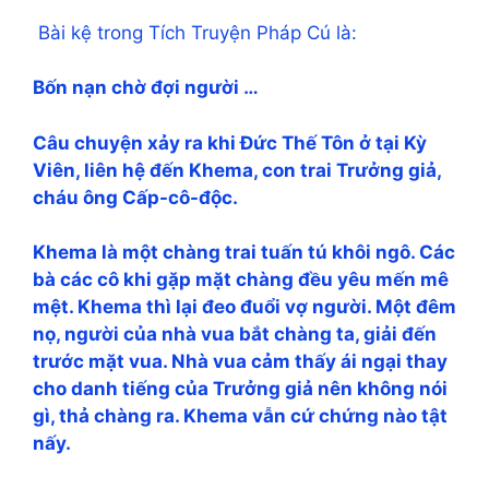
Bài kệ trong Tích Truyện Pháp Cú là:
Bốn nạn chờ đợi người …
Câu chuyện xảy ra khi Đức Thế Tôn ở tại Kỳ
Viên, liên hệ đến Khema, con trai Trưởng giả,
cháu ông Cấp-cô-độc.
Khema là một chàng trai tuấn tú khôi ngô. Các
bà các cô khi gặp mặt chàng đều yêu mến mê
mệt. Khema thì lại đeo đuổi vợ người. Một đêm
nọ, người của nhà vua bắt chàng ta, giải đến
trước mặt vua. Nhà vua cảm thấy ái ngại thay
cho danh tiếng của Trưởng giả nên không nói
gì, thả chàng ra. Khema vẫn cứ chứng nào tật
nấy.