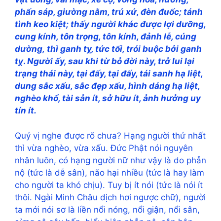
phấn sáp, giường nằm, trú xứ, đèn đuốc; tánh
tình keo kiệt; thấy người khác được lợi dưỡng,
cung kính, tôn trọng, tôn kính, đảnh lễ, cúng
dường,
thì ganh tỵ, tức tối, trói buộc bởi ganh
tỵ
.
Người ấy, sau khi từ bỏ đời này, trở lui lại
trạng thái này, tại đấy, tại đấy, tái sanh
hạ liệt,
dung sắc xấu, sắc đẹp xấu, hình dáng hạ liệt,
nghèo khổ, tài sản ít, sở hữu ít, ảnh hưởng uy
tín ít.
Quý vị nghe được rõ chưa? Hạng người thứ nhất
thì vừa nghèo, vừa xấu. Đức Phật nói nguyên
nhân luôn, có hạng người nữ như vậy là do phẫn
nộ (tức là dễ sân), não hại nhiều (tức là hay làm
cho người ta khó chịu). Tuy bị ít nói (tức là nói ít
thôi. Ngài Minh Châu dịch hơi ngược chữ), người
ta mới nói sơ là liền nổi nóng, nổi giận, nổi sân,