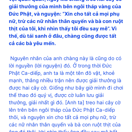
giải thưởng của mình bên ngôi tháp vàng của
Đức Phật, và nguyện: “Xin cho tất cả mọi phụ
nữ, trừ các nữ nhân thân quyến và bà con ruột
thịt của tôi, khi nhìn thấy tôi đều say mê”. Vì
thế, dù tái sanh ở đâu, chàng cũng được tất
cả các bà yêu mến.
Nguyên nhân của anh chàng này là cũng do có
lời nguyền (lời nguyện) đó. Ở trong thời Đức
Phật Ca-diếp, anh ta là một tên đô vật, khoẻ
mạnh, thắng nhiều trận nên được giải thưởng là
được hai cây cờ. Giống như bây giờ mình đi chơi
thể thao đó quý vị, được cờ luân lưu giải
thưởng, giải nhất gì đó. [Anh ta] treo hai cây cờ
lên trên bên ngôi tháp của Đức Phật Ca-diếp
thôi, và nguyện xin cho tất cả mọi phụ nữ, trừ
các nữ nhân thân quyến và bà con ruột thịt của
ông đó thôi, khi nhìn thấy ông đều say mê hết.