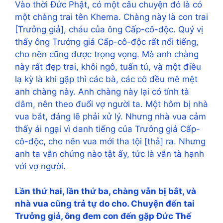
Vào thời Đức Phật, có một câu chuyện đó là có
một chàng trai tên Khema. Chàng này là con trai
[Trưởng giả], cháu của ông Cấp-cô-độc. Quý vị
thấy ông Trưởng giả Cấp-cô-độc rất nổi tiếng,
cho nên cũng được trọng vọng. Mà anh chàng
này rất đẹp trai, khôi ngô, tuấn tú, và một điều
lạ kỳ là khi gặp thì các bà, các cô đều mê mệt
anh chàng này. Anh chàng này lại có tính tà
dâm, nên theo đuổi vợ người ta. Một hôm bị nhà
vua bắt, đáng lẽ phải xử lý. Nhưng nhà vua cảm
thấy ái ngại vì danh tiếng của Trưởng giả Cấp-
cô-độc, cho nên vua mới tha tội [thả] ra. Nhưng
anh ta vẫn chứng nào tật ấy, tức là vẫn tà hạnh
với vợ người.
Lần thứ hai, lần thứ ba, chàng vẫn bị bắt, và
nhà vua cũng trả tự do cho. Chuyện đến tai
Trưởng giả, ông đem con đến gặp Đức Thế