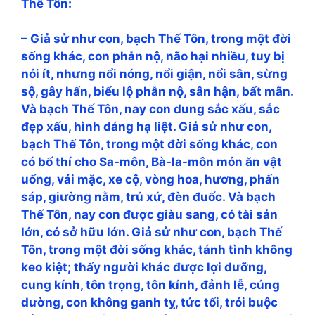
Thế Tôn:
– Giả sử như con, bạch Thế Tôn, trong một đời
sống khác, con phẫn nộ, não hại nhiều, tuy bị
nói ít, nhưng nổi nóng, nổi giận, nổi sân, sừng
sộ, gây hấn, biểu lộ phẫn nộ, sân hận, bất mãn.
Và bạch Thế Tôn, nay con dung sắc xấu, sắc
đẹp xấu, hình dáng hạ liệt. Giả sử như con,
bạch Thế Tôn, trong một đời sống khác, con
có bố thí cho Sa-môn, Bà-la-môn món ăn vật
uống, vải mặc, xe cộ, vòng hoa, hương, phấn
sáp, giường nằm, trú xứ, đèn đuốc. Và bạch
Thế Tôn, nay con được giàu sang, có tài sản
lớn, có sở hữu lớn. Giả sử như con, bạch Thế
Tôn, trong một đời sống khác, tánh tình không
keo kiệt; thấy người khác được lợi dưỡng,
cung kính, tôn trọng, tôn kính, đảnh lễ, cúng
dường, con không ganh tỵ, tức tối, trói buộc