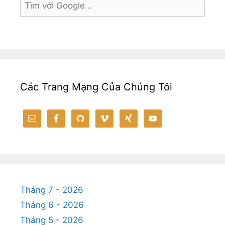
o
g
k
p
k
er
p
Các Trang Mạng Của Chúng Tôi
Tháng 7 - 2026
Tháng 6 - 2026
Tháng 5 - 2026