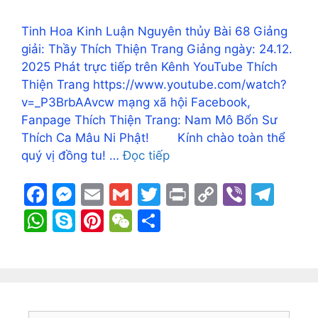
Tinh Hoa Kinh Luận Nguyên thủy Bài 68 Giảng
giải: Thầy Thích Thiện Trang Giảng ngày: 24.12.
2025 Phát trực tiếp trên Kênh YouTube Thích
Thiện Trang https://www.youtube.com/watch?
v=_P3BrbAAvcw mạng xã hội Facebook,
Fanpage Thích Thiện Trang: Nam Mô Bổn Sư
Thích Ca Mâu Ni Phật! Kính chào toàn thể
quý vị đồng tu! …
Đọc tiếp
F
M
E
G
T
Pr
C
Vi
T
a
e
m
m
w
in
o
b
el
W
S
Pi
W
S
c
s
ai
ai
itt
t
p
er
e
h
k
nt
e
h
e
s
l
l
er
y
gr
at
y
er
C
ar
b
e
Li
a
s
p
e
h
e
o
n
n
m
A
e
st
at