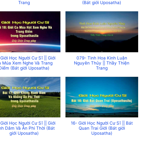
Trang
(Bát giới Uposatha)
 Giới Học Người Cư Sĩ || Giới
079- Tinh Hoa Kinh Luận
a Múa Xem Nghe Và Trang
Nguyên Thủy || Thầy Thiện
Điểm (Bát giới Uposatha)
Trang
 Giới Học Người Cư Sĩ || Giới
16- Giới Học Người Cư Sĩ || Bát
h Dâm Và Ăn Phi Thời (Bát
Quan Trai Giới (Bát giới
giới Uposatha)
Uposatha)