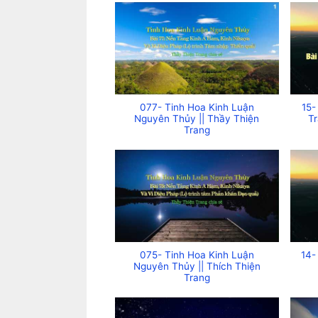
077- Tinh Hoa Kinh Luận
15-
Nguyên Thủy || Thầy Thiện
T
Trang
075- Tinh Hoa Kinh Luận
14-
Nguyên Thủy || Thích Thiện
Trang