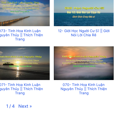
073- Tinh Hoa Kinh Luận
12- Giới Học Người Cư Sĩ || Giới
guyên Thủy || Thích Thiện
Nói Lời Chia Rẽ
Trang
071- Tinh Hoa Kinh Luận
070- Tinh Hoa Kinh Luận
guyên Thủy || Thích Thiện
Nguyên Thủy || Thích Thiện
Trang
Trang
Next
»
1
/
4