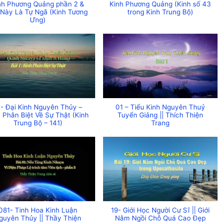
nh Phương Quảng phần 2 &
Kinh Phương Quảng (Kinh số 43
 Này Là Tự Ngã (Kinh Tương
trong Kinh Trung Bộ)
Ưng)
1- Đại Kinh Nguyên Thủy –
01 – Tiểu Kinh Nguyên Thuỷ
h Phân Biệt Về Sự Thật (Kinh
Tuyển Giảng || Thích Thiện
Trung Bộ – 141)
Trang
081- Tinh Hoa Kinh Luận
19- Giới Học Người Cư Sĩ || Giới
guyên Thủy || Thầy Thiện
Nằm Ngồi Chỗ Quá Cao Đẹp