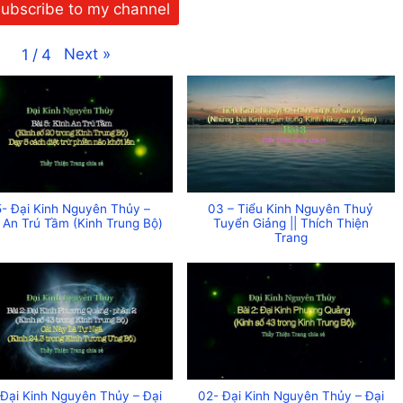
ubscribe to my channel
Next
»
1
/
4
- Đại Kinh Nguyên Thủy –
03 – Tiểu Kinh Nguyên Thuỷ
 An Trú Tầm (Kinh Trung Bộ)
Tuyển Giảng || Thích Thiện
Trang
 Đại Kinh Nguyên Thủy – Đại
02- Đại Kinh Nguyên Thủy – Đại