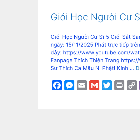
Giới Học Người Cư Sĩ
Giới Học Người Cư Sĩ 5 Giới Sát Sa
ngày: 15/11/2025 Phát trực tiếp tr
đây: https://www.youtube.com/wa
Fanpage Thích Thiện Trang https:
Sư Thích Ca Mâu Ni Phật! Kính …
Đ
F
M
E
G
T
Pr
a
e
m
m
w
in
c
s
ai
ai
itt
t
e
s
l
l
er
b
e
o
n