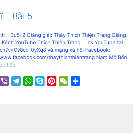
 – Bài 5
nh – Buổi 2 Giảng giải: Thầy Thích Thiện Trang Giảng
ên Kênh YouTube Thích Thiện Trang. Link YouTube tại
tch?v=Cs8cq_0yXq8 và mạng xã hội Facebook:
//www.facebook.com/thaythichthientrang Nam Mô Bổn
ọc tiếp
C
Vi
T
W
S
Pi
W
S
o
b
el
h
k
nt
e
h
p
er
e
at
y
er
C
ar
y
gr
s
p
e
h
e
Li
a
A
e
st
at
n
m
p