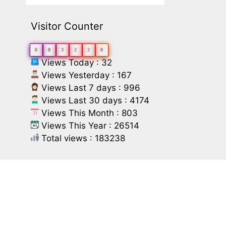
Visitor Counter
0
8
3
2
2
8
Views Today : 32
Views Yesterday : 167
Views Last 7 days : 996
Views Last 30 days : 4174
Views This Month : 803
Views This Year : 26514
Total views : 183238