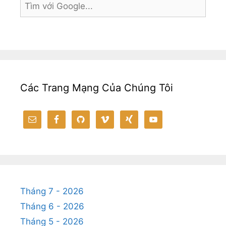
o
g
k
p
k
er
p
Các Trang Mạng Của Chúng Tôi
Tháng 7 - 2026
Tháng 6 - 2026
Tháng 5 - 2026