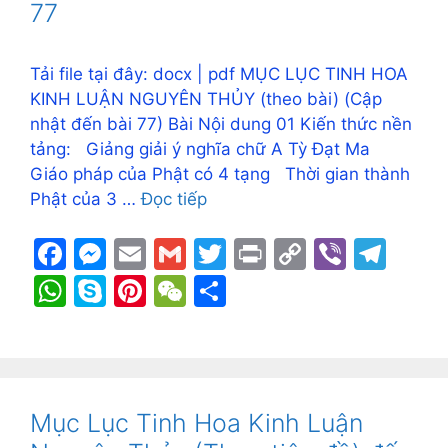
77
Tải file tại đây: docx | pdf MỤC LỤC TINH HOA
KINH LUẬN NGUYÊN THỦY (theo bài) (Cập
nhật đến bài 77) Bài Nội dung 01 Kiến thức nền
tảng: Giảng giải ý nghĩa chữ A Tỳ Đạt Ma
Giáo pháp của Phật có 4 tạng Thời gian thành
Phật của 3 …
Đọc tiếp
F
M
E
G
T
Pr
C
Vi
T
a
e
m
m
w
in
o
b
el
W
S
Pi
W
S
c
s
ai
ai
itt
t
p
er
e
h
k
nt
e
h
e
s
l
l
er
y
gr
at
y
er
C
ar
b
e
Li
a
s
p
e
h
e
o
n
n
m
A
e
st
at
Mục Lục Tinh Hoa Kinh Luận
o
g
k