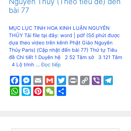
p
Nguyên Thủy (Theo tiêu đề) đến
k
er
p
bài 77
MỤC LỤC TINH HOA KINH LUẬN NGUYÊN
THỦY Tải file tại đây: word | pdf (Số phút được
dựa theo video trên kênh Phật Giáo Nguyên
Thủy Paris) (Cập nhật đến bài 77) Thứ tự Tiêu
đề Chi tiết 1 Duyên hệ 2 52 Tâm sở 3 121 Tâm
4 Lộ trình …
Đọc tiếp
F
M
E
G
T
Pr
C
Vi
T
a
e
m
m
w
in
o
b
el
W
S
Pi
W
S
c
s
ai
ai
itt
t
p
er
e
h
k
nt
e
h
e
s
l
l
er
y
gr
at
y
er
C
ar
b
e
Li
a
s
p
e
h
e
o
n
n
m
A
e
st
at