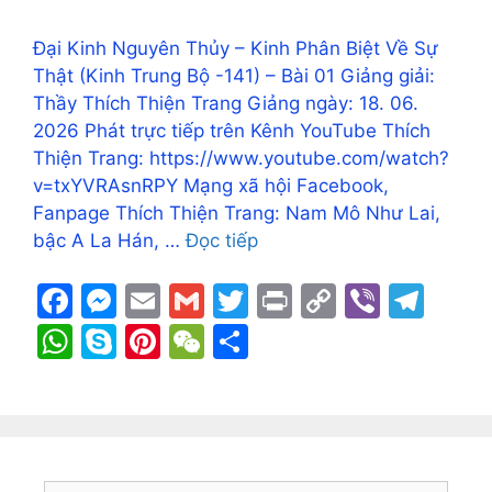
Đại Kinh Nguyên Thủy – Kinh Phân Biệt Về Sự
Thật (Kinh Trung Bộ -141) – Bài 01 Giảng giải:
Thầy Thích Thiện Trang Giảng ngày: 18. 06.
2026 Phát trực tiếp trên Kênh YouTube Thích
Thiện Trang: https://www.youtube.com/watch?
v=txYVRAsnRPY Mạng xã hội Facebook,
Fanpage Thích Thiện Trang: Nam Mô Như Lai,
bậc A La Hán, …
Đọc tiếp
F
M
E
G
T
Pr
C
Vi
T
a
e
m
m
w
in
o
b
el
W
S
Pi
W
S
c
s
ai
ai
itt
t
p
er
e
h
k
nt
e
h
e
s
l
l
er
y
gr
at
y
er
C
ar
b
e
Li
a
s
p
e
h
e
o
n
n
m
A
e
st
at