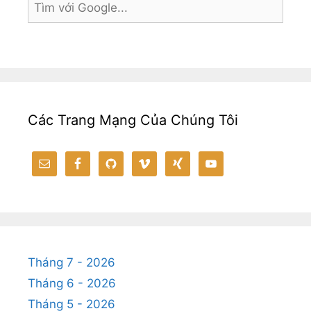
o
g
k
p
k
er
p
Các Trang Mạng Của Chúng Tôi
Tháng 7 - 2026
Tháng 6 - 2026
Tháng 5 - 2026