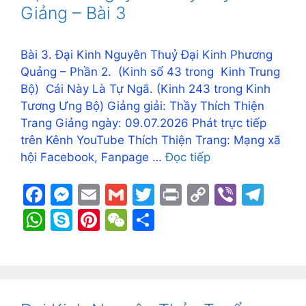
Giảng – Bài 3
Bài 3. Đại Kinh Nguyên Thuỷ Đại Kinh Phương
Quảng – Phần 2. (Kinh số 43 trong Kinh Trung
Bộ) Cái Này Là Tự Ngã. (Kinh 243 trong Kinh
Tương Ưng Bộ) Giảng giải: Thầy Thích Thiện
Trang Giảng ngày: 09.07.2026 Phát trực tiếp
trên Kênh YouTube Thích Thiện Trang: Mạng xã
hội Facebook, Fanpage …
Đọc tiếp
F
M
E
G
T
Pr
C
Vi
T
a
e
m
m
w
in
o
b
el
W
S
Pi
W
S
c
s
ai
ai
itt
t
p
er
e
h
k
nt
e
h
e
s
l
l
er
y
gr
at
y
er
C
ar
b
e
Li
a
s
p
e
h
e
o
n
n
m