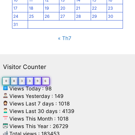
17
18
19
20
21
22
23
24
25
26
27
28
29
30
31
« Th7
Visitor Counter
0
8
3
3
9
6
Views Today : 98
Views Yesterday : 149
Views Last 7 days : 1018
Views Last 30 days : 4139
Views This Month : 1018
Views This Year : 26729
Total views : 183453