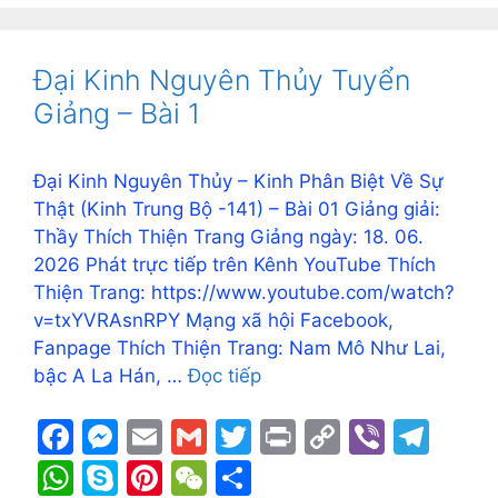
at
y
er
C
ar
b
e
Li
a
s
p
e
h
e
o
n
n
m
A
e
st
at
Đại Kinh Nguyên Thủy Tuyển
o
g
k
p
Giảng – Bài 1
k
er
p
Đại Kinh Nguyên Thủy – Kinh Phân Biệt Về Sự
Thật (Kinh Trung Bộ -141) – Bài 01 Giảng giải:
Thầy Thích Thiện Trang Giảng ngày: 18. 06.
2026 Phát trực tiếp trên Kênh YouTube Thích
Thiện Trang: https://www.youtube.com/watch?
v=txYVRAsnRPY Mạng xã hội Facebook,
Fanpage Thích Thiện Trang: Nam Mô Như Lai,
bậc A La Hán, …
Đọc tiếp
F
M
E
G
T
Pr
C
Vi
T
a
e
m
m
w
in
o
b
el
W
S
Pi
W
S