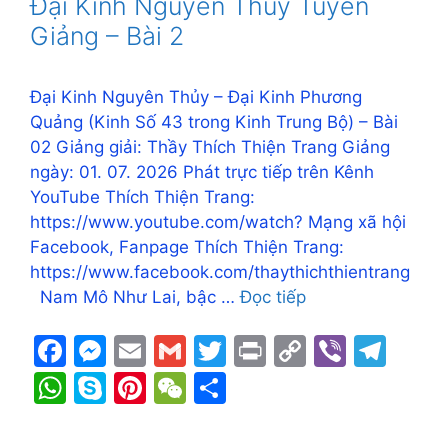
A
e
st
at
Đại Kinh Nguyên Thủy Tuyển
o
g
k
p
Giảng – Bài 2
k
er
p
Đại Kinh Nguyên Thủy – Đại Kinh Phương
Quảng (Kinh Số 43 trong Kinh Trung Bộ) – Bài
02 Giảng giải: Thầy Thích Thiện Trang Giảng
ngày: 01. 07. 2026 Phát trực tiếp trên Kênh
YouTube Thích Thiện Trang:
https://www.youtube.com/watch? Mạng xã hội
Facebook, Fanpage Thích Thiện Trang:
https://www.facebook.com/thaythichthientrang
Nam Mô Như Lai, bậc …
Đọc tiếp
F
M
E
G
T
Pr
C
Vi
T
a
e
m
m
w
in
o
b
el
W
S
Pi
W
S
c
s
ai
ai
itt
t
p
er
e
h
k
nt
e
h
e
s
l
l
er
y
gr