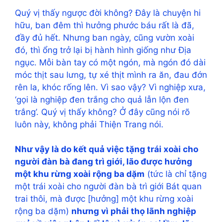
Quý vị thấy ngược đời không? Đây là chuyện hi
hữu, ban đêm thì hưởng phước báu rất là đã,
đầy đủ hết. Nhưng ban ngày, cũng vườn xoài
đó, thì ổng trở lại bị hành hình giống như Địa
ngục. Mỗi bàn tay có một ngón, mà ngón đó dài
móc thịt sau lưng, tự xé thịt mình ra ăn, đau đớn
rên la, khóc rống lên. Vì sao vậy? Vì nghiệp xưa,
‘gọi là nghiệp đen trắng cho quả lẫn lộn đen
trắng’. Quý vị thấy không? Ở đây cũng nói rõ
luôn này, không phải Thiện Trang nói.
Như vậy là do kết quả việc tặng trái xoài cho
người đàn bà đang trì giới, lão được hưởng
một khu rừng xoài rộng ba dặm
(tức là chỉ tặng
một trái xoài cho người đàn bà trì giới Bát quan
trai thôi, mà được [hưởng] một khu rừng xoài
rộng ba dặm)
nhưng vì phải thọ lãnh nghiệp