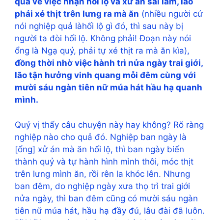
quả về việc nhận hối lộ và xử án sai lầm, lão
phải xé thịt trên lưng ra mà ăn
(nhiều người cứ
nói nghiệp quả làhối lộ gì đó, thì sau này bị
người ta đòi hối lộ. Không phải! Đoạn này nói
ổng là Ngạ quỷ, phải tự xé thịt ra mà ăn kìa),
đồng thời nhờ việc hành trì nửa ngày trai giới,
lão tận hưởng vinh quang mỗi đêm cùng với
mười sáu ngàn tiên nữ múa hát hầu hạ quanh
mình.
Quý vị thấy câu chuyện này hay không? Rõ ràng
nghiệp nào cho quả đó. Nghiệp ban ngày là
[ổng] xử án mà ăn hối lộ, thì ban ngày biến
thành quỷ và tự hành hình mình thôi, móc thịt
trên lưng mình ăn, rồi rên la khóc lên. Nhưng
ban đêm, do nghiệp ngày xưa thọ trì trai giới
nửa ngày, thì ban đêm cũng có mười sáu ngàn
tiên nữ múa hát, hầu hạ đầy đủ, lâu đài đã luôn.