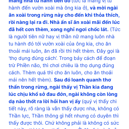
mang nhà tu hành đến đó
(tức là mang vị tu
hành đến vườn xoài mà ông kia ở),
và mời ngài
ăn xoài trong rừng này cho đến khi thỏa thích,
rồi nàng lại ra đi. Nhà ẩn sĩ ăn xoài mãi đến lúc
đã hết cơn thèm, xong nghỉ ngơi chốc lát.
(Tức
là người tiên nữ hay vị thần nữ mang luôn nhà
tu hành đó tới vườn xoài của ông kia, cho ăn
thoải mái luôn, ăn đã rồi thì hết thèm. Đây gọi là
‘thọ dụng đúng cách’. Trong bảy cách để đoạn
trừ Phiền não, thì chơi chiêu là thọ dụng đúng
cách. Thèm quá thì cho ăn luôn, cho ăn thoải
mái nên hết thèm).
Sau đó loanh quanh thơ
thẩn trong rừng, ngài thấy vị Thần kia đang
lúc chịu khổ sở đau đớn, ngài không còn lòng
dạ nào thốt ra lời hỏi han vị ấy
(quý vị thấy chi
tiết này, rõ ràng là vẫn thấy được nha, không có
Thần lực, Thần thông gì hết nhưng có duyên thì
thấy được thôi. Chứ không phải là không có sức