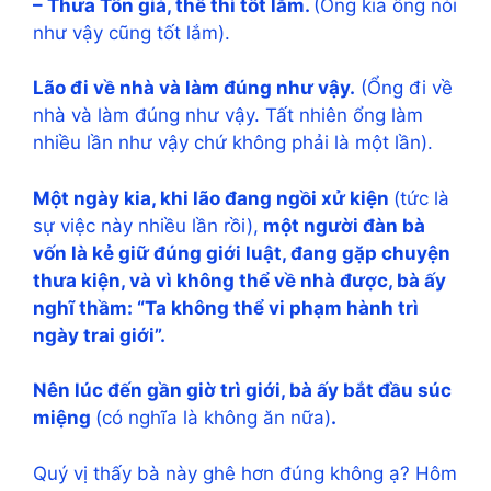
– Thưa Tôn giả, thế thì tốt lắm.
(Ông kia ông nói
như vậy cũng tốt lắm).
Lão đi về nhà và làm đúng như vậy.
(Ổng đi về
nhà và làm đúng như vậy. Tất nhiên ổng làm
nhiều lần như vậy chứ không phải là một lần).
Một ngày kia, khi lão đang ngồi xử kiện
(tức là
sự việc này nhiều lần rồi),
một người đàn bà
vốn là kẻ giữ đúng giới luật, đang gặp chuyện
thưa kiện, và vì không thể về nhà được, bà ấy
nghĩ thầm: “Ta không thể vi phạm hành trì
ngày trai giới”.
Nên lúc đến gần giờ trì giới, bà ấy bắt đầu súc
miệng
(có nghĩa là không ăn nữa)
.
Quý vị thấy bà này ghê hơn đúng không ạ? Hôm