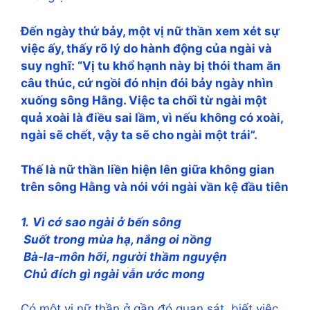
Ðến ngày thứ bảy, một vị nữ thần xem xét sự
việc ấy, thấy rõ lý do hành động của ngài và
suy nghĩ: “Vị tu khổ hạnh này bị thói tham ăn
câu thúc, cứ ngồi đó nhịn đói bảy ngày nhìn
xuống sông Hằng. Việc ta chối từ ngài một
quả xoài là điều sai lầm, vì nếu không có xoài,
ngài sẽ chết, vậy ta sẽ cho ngài một trái”.
Thế là nữ thần liền hiện lên giữa không gian
trên sông Hằng và nói với ngài vần kệ đầu tiên
1.
Vì cớ sao ngài ở bến sông
Suốt trong mùa hạ, nắng oi nồng
Bà-la-môn hỡi, người thầm nguyện
Chủ đích gì ngài vẫn ước mong
Có một vị nữ thần ở gần đó quan sát, biết việc