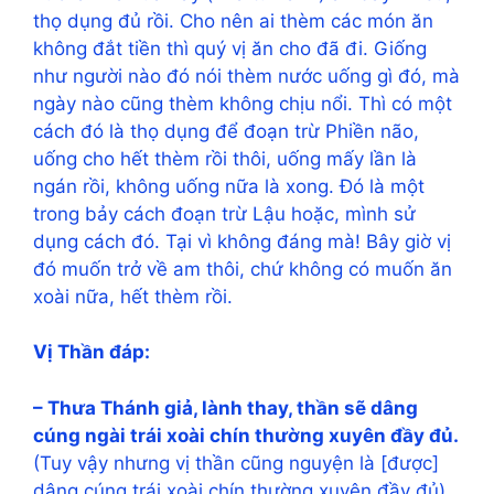
thọ dụng đủ rồi. Cho nên ai thèm các món ăn
không đắt tiền thì quý vị ăn cho đã đi. Giống
như người nào đó nói thèm nước uống gì đó, mà
ngày nào cũng thèm không chịu nổi. Thì có một
cách đó là thọ dụng để đoạn trừ Phiền não,
uống cho hết thèm rồi thôi, uống mấy lần là
ngán rồi, không uống nữa là xong. Đó là một
trong bảy cách đoạn trừ Lậu hoặc, mình sử
dụng cách đó. Tại vì không đáng mà! Bây giờ vị
đó muốn trở về am thôi, chứ không có muốn ăn
xoài nữa, hết thèm rồi.
Vị Thần đáp:
– Thưa Thánh giả, lành thay, thần sẽ dâng
cúng ngài trái xoài chín thường xuyên đầy đủ.
(Tuy vậy nhưng vị thần cũng nguyện là [được]
dâng cúng trái xoài chín thường xuyên đầy đủ).