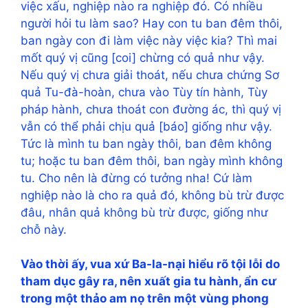
việc xấu, nghiệp nào ra nghiệp đó. Có nhiều
người hỏi tu làm sao? Hay con tu ban đêm thôi,
ban ngày con đi làm việc này việc kia? Thì mai
mốt quý vị cũng [coi] chừng có quả như vậy.
Nếu quý vị chưa giải thoát, nếu chưa chứng Sơ
quả Tu-đà-hoàn, chưa vào Tùy tín hành, Tùy
pháp hành, chưa thoát con đường ác, thì quý vị
vẫn có thể phải chịu quả [báo] giống như vậy.
Tức là mình tu ban ngày thôi, ban đêm không
tu; hoặc tu ban đêm thôi, ban ngày mình không
tu. Cho nên là đừng có tưởng nha! Cứ làm
nghiệp nào là cho ra quả đó, không bù trừ được
đâu, nhân quả không bù trừ được, giống như
chỗ này.
Vào thời ấy, vua xứ Ba-la-nại hiểu rõ tội lỗi do
tham dục gây ra, nên xuất gia tu hành, ẩn cư
trong một thảo am nọ trên một vùng phong