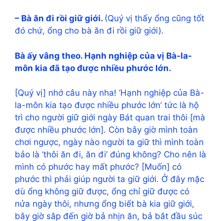
– Bà ăn đi rồi giữ giới.
(Quý vị thấy ổng cũng tốt
đó chứ, ổng cho bà ăn đi rồi giữ giới).
Bà ấy vâng theo. Hạnh nghiệp của vị Bà-la-
môn kia đã tạo được nhiều phước lớn.
[Quý vị] nhớ câu này nha! ‘Hạnh nghiệp của Bà-
la-môn kia tạo được nhiều phước lớn’ tức là hộ
trì cho người giữ giới ngày Bát quan trai thôi [mà
được nhiều phước lớn]. Còn bây giờ mình toàn
chơi ngược, ngày nào người ta giữ thì mình toàn
bảo là ‘thôi ăn đi, ăn đi’ đúng không? Cho nên là
mình có phước hay mất phước? [Muốn] có
phước thì phải giúp người ta giữ giới. Ở đây mặc
dù ổng không giữ được, ổng chỉ giữ được có
nửa ngày thôi, nhưng ổng biết bà kia giữ giới,
bây giờ sắp đến giờ bả nhịn ăn, bả bắt đầu súc