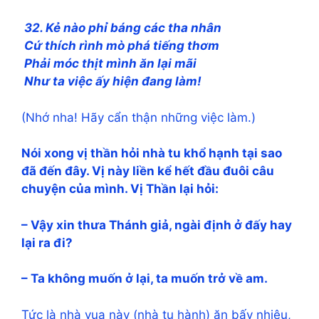
32. Kẻ nào phỉ báng các tha nhân
Cứ thích rình mò phá tiếng thơm
Phải móc thịt mình ăn lại mãi
Như ta việc ấy hiện đang làm!
(Nhớ nha! Hãy cẩn thận những việc làm.)
Nói xong vị thần hỏi nhà tu khổ hạnh tại sao
đã đến đây. Vị này liền kể hết đầu đuôi câu
chuyện của mình. Vị Thần lại hỏi:
– Vậy xin thưa Thánh giả, ngài định ở đấy hay
lại ra đi?
– Ta không muốn ở lại, ta muốn trở về am.
Tức là nhà vua này (nhà tu hành) ăn bấy nhiêu,