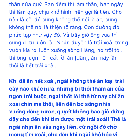
thần nửa quỷ. Ban đêm thì làm thần, ban ngày
thì làm quỷ, chịu khổ hình, nên gọi là tiên. Cho
nên là cõi đó cũng không thể nói là ác, cũng
không thể nói là thiện rõ ràng. Con đường đó
phức tạp như vậy đó. Và bây giờ ông vua thì
cũng đi tu luôn rồi. Nhân duyên là trái xoài trong
vườn kia rơi luôn xuống sông Hằng, nó trôi tới,
thì ông lượm lên cất rồi ăn [dần], ăn mấy lần
thôi là hết trái xoài.
Khi đã ăn hết xoài, ngài không thể ăn loại trái
cây nào khác nữa, nhưng bị thói tham ăn của
ngon trói buộc, ngài thốt lời thề từ nay chỉ ăn
xoài chín mà thôi, liền đến bờ sông nhìn
xuống dòng nước, quyết không bao giờ đứng
dậy cho đến khi tìm được một trái xoài! Thế là
ngài nhịn ăn sáu ngày liền, cứ ngồi đó chờ
mong tìm xoài, cho đến khi ngài khô héo vì