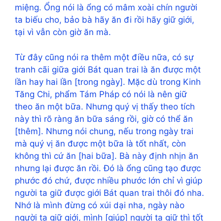
miệng. Ổng nói là ổng có mâm xoài chín người
ta biếu cho, bảo bà hãy ăn đi rồi hãy giữ giới,
tại vì vẫn còn giờ ăn mà.
Từ đây cũng nói ra thêm một điều nữa, có sự
tranh cãi giữa giới Bát quan trai là ăn được một
lần hay hai lần [trong ngày]. Mặc dù trong Kinh
Tăng Chi, phẩm Tám Pháp có nói là nên giữ
theo ăn một bữa. Nhưng quý vị thấy theo tích
này thì rõ ràng ăn bữa sáng rồi, giờ có thể ăn
[thêm]. Nhưng nói chung, nếu trong ngày trai
mà quý vị ăn được một bữa là tốt nhất, còn
không thì cứ ăn [hai bữa]. Bà này định nhịn ăn
nhưng lại được ăn rồi. Đó là ổng cũng tạo được
phước đó chứ, được nhiều phước lớn chỉ vì giúp
người ta giữ được giới Bát quan trai thôi đó nha.
Nhớ là mình đừng có xúi dại nha, ngày nào
người ta giữ giới, mình [giúp] người ta giữ thì tốt