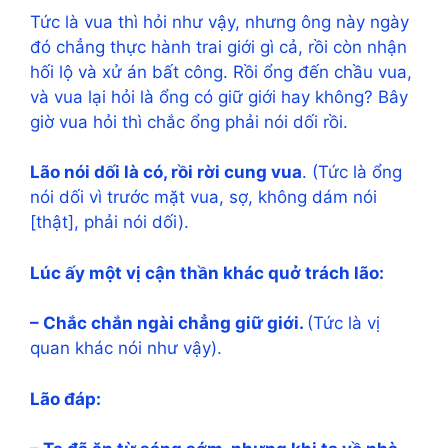
Tức là vua thì hỏi như vậy, nhưng ông này ngày
đó chẳng thực hành trai giới gì cả, rồi còn nhận
hối lộ và xử án bất công. Rồi ổng đến chầu vua,
và vua lại hỏi là ổng có giữ giới hay không? Bây
giờ vua hỏi thì chắc ổng phải nói dối rồi.
Lão nói dối là có, rồi rời cung vua
. (Tức là ổng
nói dối vì trước mặt vua, sợ, không dám nói
[thật], phải nói dối).
Lúc ấy một vị cận thần khác quở trách lão:
– Chắc chắn ngài chẳng giữ giới.
(Tức là vị
quan khác nói như vậy).
Lão đáp: