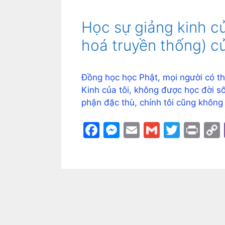
Học sự giảng kinh củ
hoá truyền thống) củ
Đồng học học Phật, mọi người có th
Kinh của tôi, không được học đời số
phận đặc thù, chính tôi cũng không 
F
M
E
G
T
Pr
a
e
m
m
w
in
c
s
ai
ai
itt
t
e
s
l
l
er
b
e
o
n