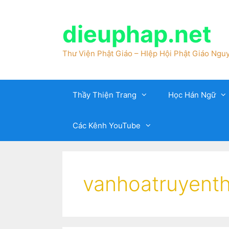
dieuphap.net
Thư Viện Phật Giáo – HIệp Hội Phật Giáo Nguy
Thầy Thiện Trang
Học Hán Ngữ
Các Kênh YouTube
vanhoatruyent