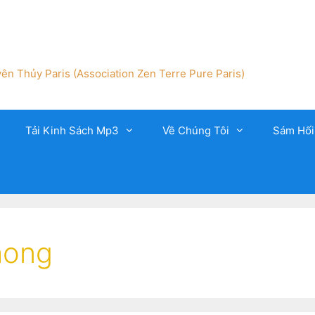
ên Thủy Paris (Association Zen Terre Pure Paris)
Tải Kinh Sách Mp3
Về Chúng Tôi
Sám Hối
hong