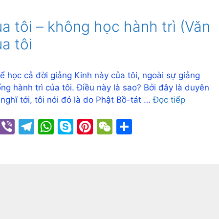
a tôi – không học hành trì (Văn
a tôi
ể học cả đời giảng Kinh này của tôi, ngoài sự giảng
ng hành trì của tôi. Điều này là sao? Bởi đây là duyên
nghĩ tới, tôi nói đó là do Phật Bồ-tát …
Đọc tiếp
C
Vi
T
W
S
Pi
W
S
o
b
el
h
k
nt
e
h
p
er
e
at
y
er
C
ar
y
gr
s
p
e
h
e
Li
a
A
e
st
at
n
m
p