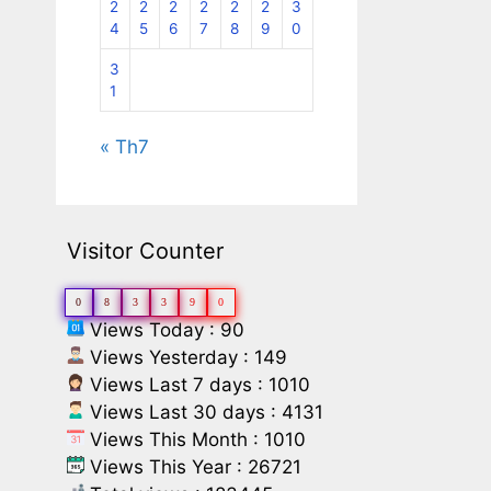
2
2
2
2
2
2
3
4
5
6
7
8
9
0
3
1
« Th7
Visitor Counter
0
8
3
3
9
0
Views Today : 90
Views Yesterday : 149
Views Last 7 days : 1010
Views Last 30 days : 4131
Views This Month : 1010
Views This Year : 26721