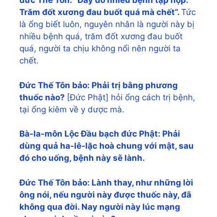
đức Thế Tôn: “Đây do nhiều bệnh tập họp.
Trăm đốt xương đau buốt quá mà chết”.
Tức
là ổng biết luôn, nguyên nhân là người này bị
nhiều bệnh quá, trăm đốt xương đau buốt
quá, người ta chịu không nổi nên người ta
chết.
Đức Thế Tôn bảo: Phải trị bằng phương
thuốc nào?
[Đức Phật] hỏi ổng cách trị bệnh,
tại ổng kiêm về y dược mà.
Bà-la-môn Lộc Đầu bạch đức Phật: Phải
dùng quả ha-lê-lặc hoà chung với mật, sau
đó cho uống, bệnh này sẽ lành.
Đức Thế Tôn bảo: Lành thay, như những lời
ông nói, nếu người này được thuốc này, đã
không qua đời. Nay người này lúc mạng