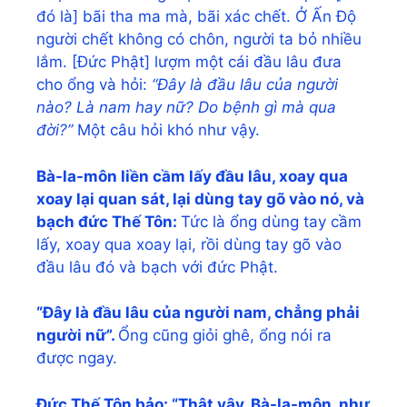
đó là] bãi tha ma mà, bãi xác chết. Ở Ấn Độ
người chết không có chôn, người ta bỏ nhiều
lắm. [Đức Phật] lượm một cái đầu lâu đưa
cho ổng và hỏi:
“Đây là đầu lâu của người
nào? Là nam hay nữ? Do bệnh gì mà qua
đời?”
Một câu hỏi khó như vậy.
Bà-la-môn liền cầm lấy đầu lâu, xoay qua
xoay lại quan sát, lại dùng tay gõ vào nó, và
bạch đức Thế Tôn:
Tức là ổng dùng tay cầm
lấy, xoay qua xoay lại, rồi dùng tay gõ vào
đầu lâu đó và bạch với đức Phật.
“Đây là đầu lâu của người nam, chẳng phải
người nữ”.
Ổng cũng giỏi ghê, ổng nói ra
được ngay.
Đức Thế Tôn bảo: “Thật vậy, Bà-la-môn, như