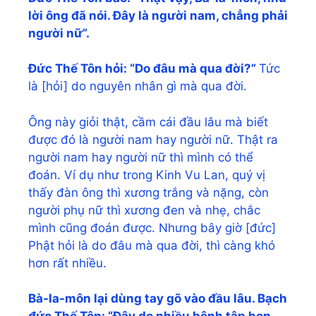
lời ông đã nói. Đây là người nam, chẳng phải
người nữ”.
Đức Thế Tôn hỏi: “Do đâu mà qua đời?”
Tức
là [hỏi] do nguyên nhân gì mà qua đời.
Ông này giỏi thật, cầm cái đầu lâu mà biết
được đó là người nam hay người nữ. Thật ra
người nam hay người nữ thì mình có thể
đoán. Ví dụ như trong Kinh Vu Lan, quý vị
thấy đàn ông thì xương trắng và nặng, còn
người phụ nữ thì xương đen và nhẹ, chắc
mình cũng đoán được. Nhưng bây giờ [đức]
Phật hỏi là do đâu mà qua đời, thì càng khó
hơn rất nhiều.
Bà-la-môn lại dùng tay gõ vào đầu lâu. Bạch