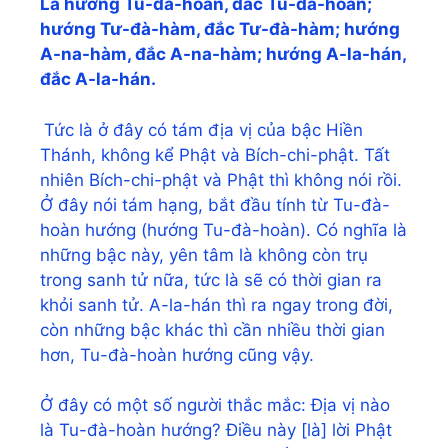
Là hướng Tu-đà-hoàn, đắc Tu-đà-hoàn;
hướng Tư-đà-hàm, đắc Tư-đà-hàm; hướng
A-na-hàm, đắc A-na-hàm; hướng A-la-hán,
đắc A-la-hán.
Tức là ở đây có tám địa vị của bậc Hiền
Thánh, không kể Phật và Bích-chi-phật. Tất
nhiên Bích-chi-phật và Phật thì không nói rồi.
Ở đây nói tám hạng, bắt đầu tính từ Tu-đà-
hoàn hướng (hướng Tu-đà-hoàn). Có nghĩa là
những bậc này, yên tâm là không còn trụ
trong sanh tử nữa, tức là sẽ có thời gian ra
khỏi sanh tử. A-la-hán thì ra ngay trong đời,
còn những bậc khác thì cần nhiều thời gian
hơn, Tu-đà-hoàn hướng cũng vậy.
Ở đây có một số người thắc mắc: Địa vị nào
là Tu-đà-hoàn hướng? Điều này [là] lời Phật