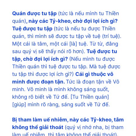
Quán được tu tập
(tức là nếu mình tu Thiền
quán)
, này các Tỷ-kheo, chờ đợi lợi ích gì?
Tuệ được tu tập
(tức là nếu tu được Thiền
quán, thì mình sẽ được tu tập về tuệ (trí tuệ).
Một cái là tâm, một cái [là] tuệ. Từ từ, đằng
sau quý vị sẽ thấy nói rõ hơn).
Tuệ được tu
tập, chờ đợi lợi ích gì?
(Nếu mình tu được
Thiền quán thì tuệ được tu tập. Mà tuệ được
tu tập thì được lợi ích gì?)
Cái gì thuộc vô
minh được đoạn tận.
Tức là đoạn tận về Vô
minh. Vô minh là mình không sáng suốt,
không rõ biết về Tứ đế. [Tu Thiền quán]
[giúp] mình rõ ràng, sáng suốt về Tứ đế.
Bị tham làm uế nhiễm, này các Tỷ-kheo, tâm
không thể giải thoát
(quý vị nhớ nha, bị tham
làm uế nhiễm, thì tâm không thể giải thoát)
.