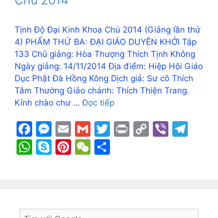
k
er
p
Tịnh Độ Đại Kinh Khoa Chú 2014 (Giảng lần thứ
4) PHẨM THỨ BA: ĐẠI GIÁO DUYÊN KHỞI Tập
133 Chủ giảng: Hòa Thượng Thích Tịnh Không
Ngày giảng: 14/11/2014 Địa điểm: Hiệp Hội Giáo
Dục Phật Đà Hồng Kông Dịch giả: Sư cô Thích
Tâm Thường Giảo chánh: Thích Thiện Trang.
Kính chào chư …
Đọc tiếp
F
M
E
G
T
Pr
C
Vi
T
a
e
m
m
w
in
o
b
el
W
S
Pi
W
S
c
s
ai
ai
itt
t
p
er
e
h
k
nt
e
h
e
s
l
l
er
y
gr
at
y
er
C
ar
b
e
Li
a
s
p
e
h
e
o
n
n
m
A
e
st
at