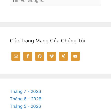
o
g
k
p
k
er
p
Các Trang Mạng Của Chúng Tôi
Tháng 7 - 2026
Tháng 6 - 2026
Tháng 5 - 2026