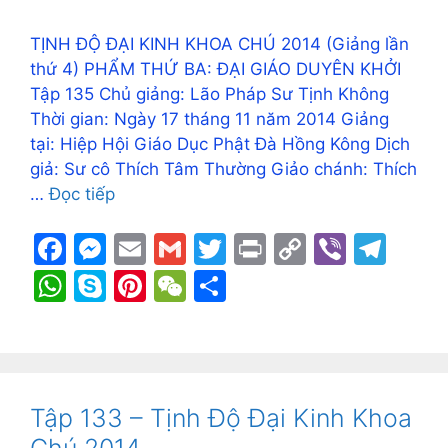
TỊNH ĐỘ ĐẠI KINH KHOA CHÚ 2014 (Giảng lần
thứ 4) PHẨM THỨ BA: ĐẠI GIÁO DUYÊN KHỞI
Tập 135 Chủ giảng: Lão Pháp Sư Tịnh Không
Thời gian: Ngày 17 tháng 11 năm 2014 Giảng
tại: Hiệp Hội Giáo Dục Phật Đà Hồng Kông Dịch
giả: Sư cô Thích Tâm Thường Giảo chánh: Thích
…
Đọc tiếp
F
M
E
G
T
Pr
C
Vi
T
a
e
m
m
w
in
o
b
el
W
S
Pi
W
S
c
s
ai
ai
itt
t
p
er
e
h
k
nt
e
h
e
s
l
l
er
y
gr
at
y
er
C
ar
b
e
Li
a
s
p
e
h
e
o
n
n
m
A
e
st
at
Tập 133 – Tịnh Độ Đại Kinh Khoa
o
g
k
p
Chú 2014