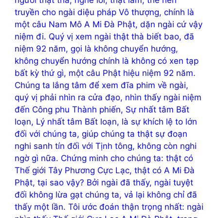
truyền cho ngài diệu pháp Vô thượng, chính là
một câu Nam Mô A Mi Đà Phật, dặn ngài cứ vậy
niệm đi. Quý vị xem ngài thật thà biết bao, đã
niệm 92 năm, gọi là không chuyển hướng,
không chuyển hướng chính là không có xen tạp
bất kỳ thứ gì, một câu Phật hiệu niệm 92 năm.
Chúng ta lắng tâm để xem đĩa phim về ngài,
quý vị phải nhìn ra cửa đạo, nhìn thấy ngài niệm
đến Công phu Thành phiến, Sự nhất tâm Bất
loạn, Lý nhất tâm Bất loạn, là sự khích lệ to lớn
đối với chúng ta, giúp chúng ta thật sự đoạn
nghi sanh tín đối với Tịnh tông, không còn nghi
ngờ gì nữa. Chứng minh cho chúng ta: thật có
Thế giới Tây Phương Cực Lạc, thật có A Mi Đà
Phật, tại sao vậy? Bởi ngài đã thấy, ngài tuyệt
đối không lừa gạt chúng ta, vả lại không chỉ đã
thấy một lần. Tôi ước đoán thận trọng nhất: ngài