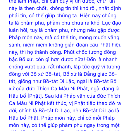
thể làm Phật, chỉ cần quý vị tin được, chữ “tin”
này là then chốt, không tin thì khó rồi, nhất định
phải tin, có thể giúp chúng ta. Hiện nay chúng
ta là phàm phu, phàm phu chưa ra khỏi Lục đạo
luân hồi, tuy là phàm phu, nhưng nếu gặp được
Pháp môn này, mà có thể tin, mong muốn vãng
sanh, niệm niệm không gián đoạn câu Phật hiệu
này, thì họ thành công. Phút chốc tương đồng
bậc Bổ xứ, còn gì hơn được nữa! Đốn là nhanh
chóng vượt qua, rất nhanh, lập tức quý vị tương
đồng với Bổ xứ Bồ-tát, Bổ xứ là Đẳng giác Bồ-
tát, giống như Bồ-tát Di Lặc, ngài là Bồ-tát Bổ
xứ của đức Thích Ca Mâu Ni Phật, ngài đang là
Hậu bổ [Phật]. Sau khi Pháp vận của đức Thích
Ca Mâu Ni Phật kết thúc, vị Phật tiếp theo đó ra
đời, chính là Bồ-tát Di Lặc, nên Bồ-tát Di Lặc là
Hậu bổ Phật. Pháp môn này, chỉ có mỗi Pháp
môn này, có thể giúp phàm phu ngay trong một