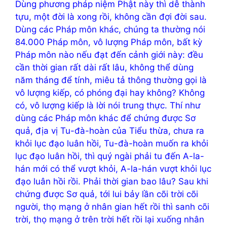
Dùng phương pháp niệm Phật này thì dễ thành
tựu, một đời là xong rồi, không cần đợi đời sau.
Dùng các Pháp môn khác, chúng ta thường nói
84.000 Pháp môn, vô lượng Pháp môn, bất kỳ
Pháp môn nào nếu đạt đến cảnh giới này: đều
cần thời gian rất dài rất lâu, không thể dùng
năm tháng để tính, miêu tả thông thường gọi là
vô lượng kiếp, có phóng đại hay không? Không
có, vô lượng kiếp là lời nói trung thực. Thí như
dùng các Pháp môn khác để chứng được Sơ
quả, địa vị Tu-đà-hoàn của Tiểu thừa, chưa ra
khỏi lục đạo luân hồi, Tu-đà-hoàn muốn ra khỏi
lục đạo luân hồi, thì quý ngài phải tu đến A-la-
hán mới có thể vượt khỏi, A-la-hán vượt khỏi lục
đạo luân hồi rồi. Phải thời gian bao lâu? Sau khi
chứng được Sơ quả, tới lui bảy lần cõi trời cõi
người, thọ mạng ở nhân gian hết rồi thì sanh cõi
trời, thọ mạng ở trên trời hết rồi lại xuống nhân