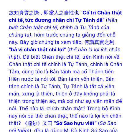
故知真實之際，即當人之自性也
“Cố tri Chân thật
chi tế, tức đương nhân chi Tự Tánh dã”
(
Nên
biết Chân thật chi tế, chính là Tự Tánh của
chúng ta)
, hôm trước chúng ta giảng đến chỗ
này. Bây giờ chúng ta xem tiếp, 何謂真實之利
“hà vị chân thật chi lợi”
(
thế nào là lợi ích chân
thật
). Đã biết Chân thật chi tế, trên Kinh nói về
Chân thật chi tế chính là Tự Tánh, chính là Chân
Tâm, cũng tức là Bản tánh mà cổ Thánh tiên
Hiền nước ta nói tới. Bản tánh vốn thiện, Bản
tánh chính là Tự Tánh, Tự Tánh là tất cả viên
mãn, xưng là thiện, thiện ở đây không phải là
thiện trong thiện ác, mà coi như sự viên mãn để
nói. Thế nào là lợi ích chân thật? Trong bộ Kinh
này nói ba thứ chân thật, thế nào là lợi ích chân
thật? 《疏鈔》又曰
“Sớ Sao hựu viết”
(
Sớ Sao
nói thêm
), đều là dùng Mi Đà Kinh Sớ Sao của