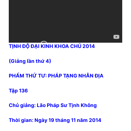
T
ỊNH ĐỘ ĐẠI KINH KHOA CHÚ 2014
(Giảng lần thứ 4)
PHẨM THỨ TƯ: PHÁP TẠNG NHÂN ĐỊA
Tập 136
Chủ giảng: Lão Pháp Sư Tịnh Không
Thời gian: Ngày 19 tháng 11 năm 2014