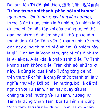
Đại sư Liên Trì để giải thích, 澄濁而清，返背而向
“trừng trược nhi thanh, phản bội nhi hướng”
(
gạn trược liền trong, quay lưng liền hướng
),
trược là ác trược, chính là ô nhiễm, ô nhiễm là tỷ
dụ cho phiền não tập khí của chúng ta, có thể
gạn lọc những ô nhiễm này thì khôi phục tâm
thanh tịnh. Chân Tâm vốn là thanh tịnh, từ trước
đến nay cũng chưa có bị ô nhiễm. Ô nhiễm này
là gì? Ô nhiễm là Vọng tâm, gốc rễ của ô nhiễm
là A-lại-da. A-lại-da là pháp sanh diệt, Tự Tánh
không sanh không diệt. Trên kinh nói những lời
này, là dùng lời của Pháp Tướng tông để nói,
trên thực tế chính là chuyển thức thành trí, là ý
nghĩa như vậy. Đổi bội liền hướng, bội là đã trái
nghịch với Tự Tánh, hiện nay quay đầu lại,
chúng ta phải hướng về Tự Tánh, hướng Tự
Tánh là dùng Chân Tâm, bội Tự Tánh là dùng
Vọng tâm. Người nào dùng Chân Tâm? Pháp