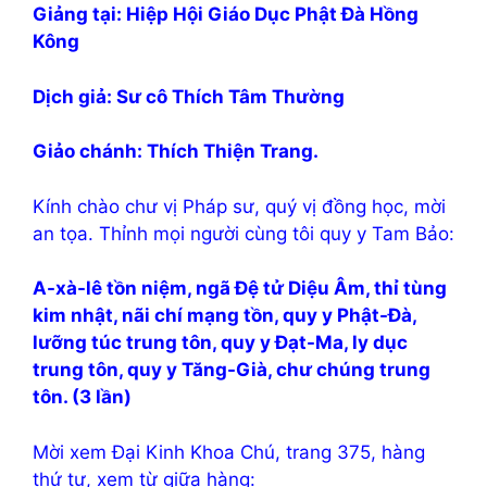
Giảng tại: Hiệp Hội Giáo Dục Phật Đà Hồng
Kông
Dịch giả: Sư cô Thích Tâm Thường
Giảo chánh: Thích Thiện Trang.
Kính chào chư vị Pháp sư, quý vị đồng học, mời
an tọa. Thỉnh mọi người cùng tôi quy y Tam Bảo:
A-xà-lê tồn niệm, ngã Đệ tử Diệu Âm, thỉ tùng
kim nhật, nãi chí mạng tồn, quy y Phật-Đà,
lưỡng túc trung tôn, quy y Đạt-Ma, ly dục
trung tôn, quy y Tăng-Già, chư chúng trung
tôn. (3 lần)
Mời xem Đại Kinh Khoa Chú, trang 375, hàng
thứ tư, xem từ giữa hàng: