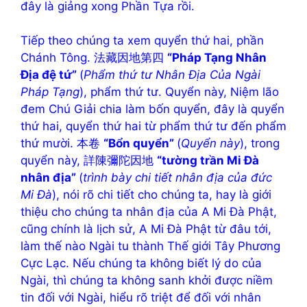
đây là giảng xong Phần Tựa rồi.
Tiếp theo chúng ta xem quyển thứ hai, phần
Chánh Tông. 法藏因地第四
“Pháp Tạng Nhân
Địa đệ tứ”
(
Phẩm thứ tư Nhân Địa Của Ngài
Pháp Tạng
), phẩm thứ tư. Quyển này, Niệm lão
đem Chú Giải chia làm bốn quyển, đây là quyển
thứ hai, quyển thứ hai từ phẩm thứ tư đến phẩm
thứ mười. 本卷
“Bổn quyển”
(
Quyển này
), trong
quyển này, 詳陳彌陀因地
“tường trần Mi Đà
nhân địa”
(
trình bày chi tiết nhân địa của đức
Mi Đà
), nói rõ chi tiết cho chúng ta, hay là giới
thiệu cho chúng ta nhân địa của A Mi Đà Phật,
cũng chính là lịch sử, A Mi Đà Phật từ đâu tới,
làm thế nào Ngài tu thành Thế giới Tây Phương
Cực Lạc. Nếu chúng ta không biết lý do của
Ngài, thì chúng ta không sanh khởi được niềm
tin đối với Ngài, hiểu rõ triệt để đối với nhân