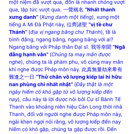
một niệm đã vượt qua, đốn là nhanh chóng vượt
qua, lập tức vượt qua. 一聲稱名
“Nhất thanh
xưng danh”
(
Xưng danh một tiếng
), xưng một
tiếng A Mi Đà Phật này, 位齊諸聖
“vị tề chư
Thánh”
(
địa vị ngang bằng chư Thánh
), tề là
bình đẳng, ngang bằng, ngang bằng với ai?
Ngang bằng với Pháp thân Đại sĩ. 我等幸聞
“Ngã
đẳng hạnh văn”
(
Chúng ta may mắn được
nghe
), chúng ta là phàm phu, vô cùng may mắn
khi nghe được Pháp môn này. 此真無量劫來希有
難逢之一日
“Thử chân vô lượng kiếp lai hi hữu
nan phùng chi nhất nhật”
(
Đây thật là một
ngày hiếm có khó gặp từ vô lượng kiếp đến
nay
), câu này là lời được nói bởi Cư sĩ Bành Tế
Thanh vào khoảng niên hiệu Càn Long thời nhà
Thanh, đối với người nghe được Pháp môn này,
ngài khen ngợi nói rằng, vô lượng kiếp đến nay
hiếm có khó gặp, chúng ta gặp được rồi. Đến