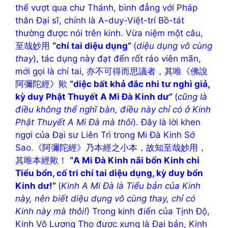
thể vượt qua chư Thánh, bình đẳng với Pháp
thân Đại sĩ, chính là A-duy-Việt-trí Bồ-tát
thường được nói trên kinh. Vừa niệm một câu,
至哉妙用
“chí tai diệu dụng”
(
diệu dụng vô cùng
thay
), tác dụng này đạt đến rốt ráo viên mãn,
mới gọi là chí tai, 亦不可得而思議者，其唯《佛說
阿彌陀經》歟
“diệc bất khả đắc nhi tư nghì giả,
kỳ duy Phật Thuyết A Mi Đà Kinh dư”
(
cũng là
điều không thể nghĩ bàn, điều này chỉ có ở Kinh
Phật Thuyết A Mi Đà mà thôi
). Đây là lời khen
ngợi của Đại sư Liên Trì trong Mi Đà Kinh Sớ
Sao.《阿彌陀經》乃本經之小本，故知至哉妙用，
其唯本經歟！
“A Mi Đà Kinh nãi bổn Kinh chi
Tiểu bổn, cố tri chí tai diệu dụng, kỳ duy bổn
Kinh dư!”
(
Kinh A Mi Đà là Tiểu bản của Kinh
này, nên biết diệu dụng vô cùng thay, chỉ có
Kinh này mà thôi!
) Trong kinh điển của Tịnh Độ,
Kinh Vô Lượng Thọ được xưng là Đại bản, Kinh