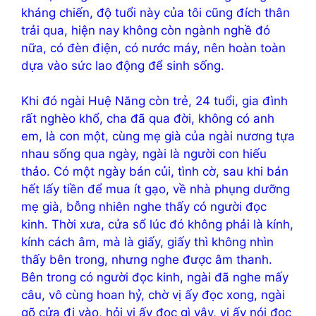
kháng chiến, độ tuổi này của tôi cũng đích thân
trải qua, hiện nay không còn ngành nghề đó
nữa, có đèn điện, có nước máy, nên hoàn toàn
dựa vào sức lao động để sinh sống.
Khi đó ngài Huệ Năng còn trẻ, 24 tuổi, gia đình
rất nghèo khổ, cha đã qua đời, không có anh
em, là con một, cùng mẹ già của ngài nương tựa
nhau sống qua ngày, ngài là người con hiếu
thảo. Có một ngày bán củi, tình cờ, sau khi bán
hết lấy tiền để mua ít gạo, về nhà phụng dưỡng
mẹ già, bỗng nhiên nghe thấy có người đọc
kinh. Thời xưa, cửa sổ lúc đó không phải là kính,
kính cách âm, mà là giấy, giấy thì không nhìn
thấy bên trong, nhưng nghe được âm thanh.
Bên trong có người đọc kinh, ngài đã nghe mấy
câu, vô cùng hoan hỷ, chờ vị ấy đọc xong, ngài
gõ cửa đi vào, hỏi vị ấy đọc gì vậy, vị ấy nói đọc