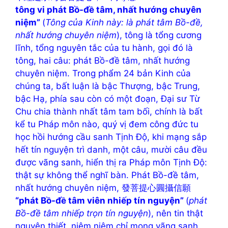
tông vi phát Bồ-đề tâm, nhất hướng chuyên
niệm”
(
Tông của Kinh này: là phát tâm Bồ-đề,
nhất hướng chuyên niệm
), tông là tổng cương
lĩnh, tổng nguyên tắc của tu hành, gọi đó là
tông, hai câu: phát Bồ-đề tâm, nhất hướng
chuyên niệm. Trong phẩm 24 bản Kinh của
chúng ta, bất luận là bậc Thượng, bậc Trung,
bậc Hạ, phía sau còn có một đoạn, Đại sư Từ
Chu chia thành nhất tâm tam bối, chính là bất
kể tu Pháp môn nào, quý vị đem công đức tu
học hồi hướng cầu sanh Tịnh Độ, khi mạng sắp
hết tín nguyện trì danh, một câu, mười câu đều
được vãng sanh, hiển thị ra Pháp môn Tịnh Độ:
thật sự không thể nghĩ bàn. Phát Bồ-đề tâm,
nhất hướng chuyên niệm, 發菩提心圓攝信願
“phát Bồ-đề tâm viên nhiếp tín nguyện”
(
phát
Bồ-đề tâm nhiếp trọn tín nguyện
), nên tin thật
nguyện thiết, niệm niệm chỉ mong vãng sanh