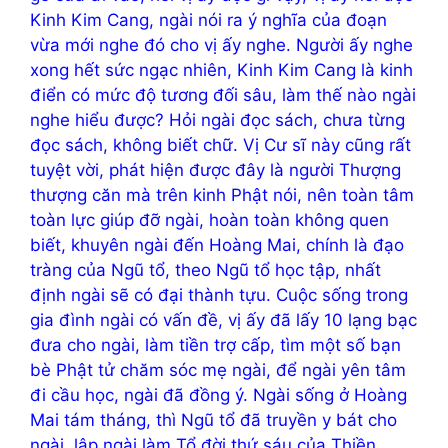
Kinh Kim Cang, ngài nói ra ý nghĩa của đoạn
vừa mới nghe đó cho vị ấy nghe. Người ấy nghe
xong hết sức ngạc nhiên, Kinh Kim Cang là kinh
điển có mức độ tương đối sâu, làm thế nào ngài
nghe hiểu được? Hỏi ngài đọc sách, chưa từng
đọc sách, không biết chữ. Vị Cư sĩ này cũng rất
tuyệt vời, phát hiện được đây là người Thượng
thượng căn mà trên kinh Phật nói, nên toàn tâm
toàn lực giúp đỡ ngài, hoàn toàn không quen
biết, khuyên ngài đến Hoàng Mai, chính là đạo
tràng của Ngũ tổ, theo Ngũ tổ học tập, nhất
định ngài sẽ có đại thành tựu. Cuộc sống trong
gia đình ngài có vấn đề, vị ấy đã lấy 10 lạng bạc
đưa cho ngài, làm tiền trợ cấp, tìm một số bạn
bè Phật tử chăm sóc mẹ ngài, để ngài yên tâm
đi cầu học, ngài đã đồng ý. Ngài sống ở Hoàng
Mai tám tháng, thì Ngũ tổ đã truyền y bát cho
ngài, lập ngài làm Tổ đời thứ sáu của Thiền