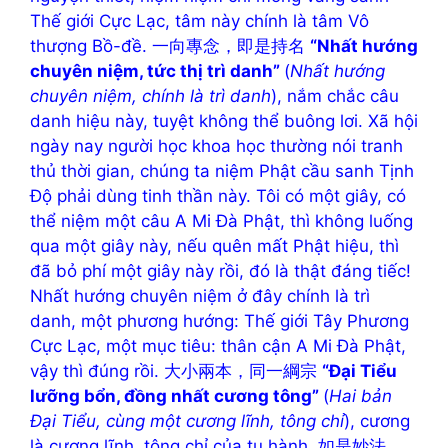
Thế giới Cực Lạc, tâm này chính là tâm Vô
thượng Bồ-đề. 一向專念，即是持名
“Nhất hướng
chuyên niệm, tức thị trì danh”
(
Nhất hướng
chuyên niệm, chính là trì danh
), nắm chắc câu
danh hiệu này, tuyệt không thể buông lơi. Xã hội
ngày nay người học khoa học thường nói tranh
thủ thời gian, chúng ta niệm Phật cầu sanh Tịnh
Độ phải dùng tinh thần này. Tôi có một giây, có
thể niệm một câu A Mi Đà Phật, thì không luống
qua một giây này, nếu quên mất Phật hiệu, thì
đã bỏ phí một giây này rồi, đó là thật đáng tiếc!
Nhất hướng chuyên niệm ở đây chính là trì
danh, một phương hướng: Thế giới Tây Phương
Cực Lạc, một mục tiêu: thân cận A Mi Đà Phật,
vậy thì đúng rồi. 大小兩本，同一綱宗
“Đại Tiểu
lưỡng bổn, đồng nhất cương tông”
(
Hai bản
Đại Tiểu, cùng một cương lĩnh, tông chỉ
), cương
là cương lĩnh, tông chỉ của tu hành. 如是妙法，