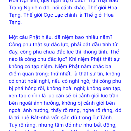
Hoa Nghiêm, quý ngài trụ ở đâu? Trụ Thật Báo
Trang Nghiêm độ, nói cách khác, Thế giới Hoa
Tạng, Thế giới Cực Lạc chính là Thế giới Hoa
Tạng.
Một câu Phật hiệu, đã niệm bao nhiêu năm?
Công phu thật sự đắc lực, phải bắt đầu tính từ
đây, công phu chưa đắc lực thì không tính. Thế
nào là công phu đắc lực? Khi niệm Phật thật sự
không có tạp niệm. Niệm Phật nắm chắc ba
điểm quan trọng: thứ nhất, là thật sự tin, không
có chút hoài nghi, nếu có nghi ngờ, thì công phu
bị phá hỏng rồi, không hoài nghi; không xen tạp,
xen tạp chính là lục căn sẽ bị cảnh giới lục trần
bên ngoài ảnh hưởng, không bị cảnh giới bên
ngoài ảnh hưởng, thấy rõ ràng, nghe rõ ràng, đó
là trí huệ Bát-nhã vốn sẵn đủ trong Tự Tánh.
Tuy rõ ràng, nhưng tâm đó như như bất động,