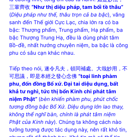
三輩齊收
“Như thị diệu pháp, tam bối tề thâu”
(
Diệu pháp như thế, thâu trọn cả ba bậc
), vãng
sanh đến Thế giới Cực Lạc, chia lớn ra có ba
bậc: Thượng phẩm, Trung phẩm, Hạ phẩm, ba
bậc Thượng Trung Hạ, đều là dùng phát tâm
Bồ-đề, nhất hướng chuyên niệm, ba bậc là công
phu có sâu cạn khác nhau.
Tiếp theo nói, 遂令凡夫，頓同補處。大哉妙用，不
可思議，即是本經之發心念佛
“toại linh phàm
phu, đốn đồng Bổ xứ. Đại tai diệu dụng, bất
khả tư nghì, tức thị bổn Kinh chi phát tâm
niệm Phật”
(
bèn khiến phàm phu, phút chốc
tương đồng bậc Bổ Xứ. Diệu dụng lớn lao thay,
không thể nghĩ bàn, chính là phát tâm niệm
Phật của Kinh này
). Chúng ta không cách nào
tưởng tượng được tác dụng này, nên rất khó tin,