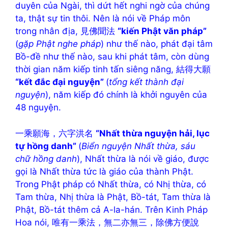
duyên của Ngài, thì dứt hết nghi ngờ của chúng
ta, thật sự tin thôi. Nên là nói về Pháp môn
trong nhân địa, 見佛聞法
“kiến Phật văn pháp”
(
gặp Phật nghe pháp
) như thế nào, phát đại tâm
Bồ-đề như thế nào, sau khi phát tâm, còn dùng
thời gian năm kiếp tinh tấn siêng năng, 結得大願
“kết đắc đại nguyện”
(
tổng kết thành đại
nguyện
), năm kiếp đó chính là khởi nguyên của
48 nguyện.
一乘願海，六字洪名
“Nhất thừa nguyện hải, lục
tự hồng danh”
(
Biển nguyện Nhất thừa, sáu
chữ hồng danh
), Nhất thừa là nói về giáo, được
gọi là Nhất thừa tức là giáo của thành Phật.
Trong Phật pháp có Nhất thừa, có Nhị thừa, có
Tam thừa, Nhị thừa là Phật, Bồ-tát, Tam thừa là
Phật, Bồ-tát thêm cả A-la-hán. Trên Kinh Pháp
Hoa nói, 唯有一乘法，無二亦無三，除佛方便說