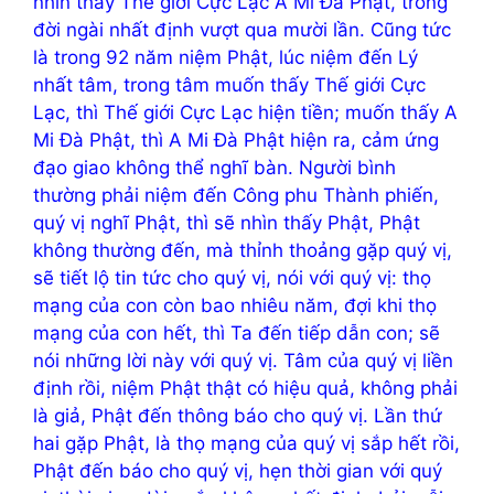
nhìn thấy Thế giới Cực Lạc A Mi Đà Phật, trong
đời ngài nhất định vượt qua mười lần. Cũng tức
là trong 92 năm niệm Phật, lúc niệm đến Lý
nhất tâm, trong tâm muốn thấy Thế giới Cực
Lạc, thì Thế giới Cực Lạc hiện tiền; muốn thấy A
Mi Đà Phật, thì A Mi Đà Phật hiện ra, cảm ứng
đạo giao không thể nghĩ bàn. Người bình
thường phải niệm đến Công phu Thành phiến,
quý vị nghĩ Phật, thì sẽ nhìn thấy Phật, Phật
không thường đến, mà thỉnh thoảng gặp quý vị,
sẽ tiết lộ tin tức cho quý vị, nói với quý vị: thọ
mạng của con còn bao nhiêu năm, đợi khi thọ
mạng của con hết, thì Ta đến tiếp dẫn con; sẽ
nói những lời này với quý vị. Tâm của quý vị liền
định rồi, niệm Phật thật có hiệu quả, không phải
là giả, Phật đến thông báo cho quý vị. Lần thứ
hai gặp Phật, là thọ mạng của quý vị sắp hết rồi,
Phật đến báo cho quý vị, hẹn thời gian với quý