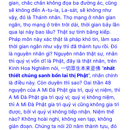
gian, chắc chắn không đọa ba đường ác, cũng
sẽ không đến A-tu-la, La-sát, sẽ không như
vậy, đó là Thánh nhân. Thọ mạng ở nhân gian
ngắn, thọ mạng ở trên trời dài, thời gian bảy lần
qua lại này bao lâu? Thật sự tính bằng kiếp.
Pháp môn này xác thật là pháp khó tin, làm sao
thời gian ngắn như vậy thì đã thành tựu rồi. Đó
là nguyên nhân gì? Nguyên nhân thật sự, nhân
thì quý vị vốn dĩ là Phật, đây là thật nhân, trên
Kinh Hoa Nghiêm nói, 一切眾生本來是佛 “
nhất
thiết chúng sanh bổn lai thị Phật
”, nhân chính
là điều này. Còn duyên thì sao? Oai thần 48
nguyện của A Mi Đà Phật gia trì, quý vị niệm, thì
A Mi Đà Phật gia trì quý vị; quý vị không niệm,
thì A Mi Đà Phật gia trì quý vị cũng không gia trì
được, bởi vì quý vị không tiếp nhận. Niệm thế
nào? Không hoài nghi, không xen tạp, không
gián đoạn. Chúng ta nói 20 năm thành tựu, đó