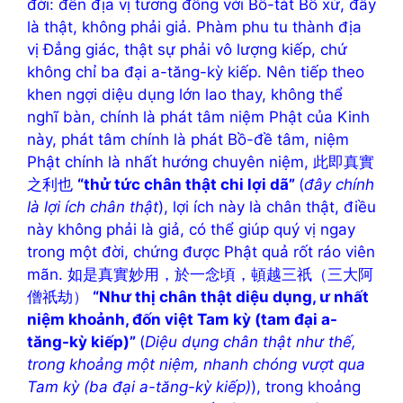
đời: đến địa vị tương đồng với Bồ-tát Bổ xứ, đây
là thật, không phải giả. Phàm phu tu thành địa
vị Đẳng giác, thật sự phải vô lượng kiếp, chứ
không chỉ ba đại a-tăng-kỳ kiếp. Nên tiếp theo
khen ngợi diệu dụng lớn lao thay, không thể
nghĩ bàn, chính là phát tâm niệm Phật của Kinh
này, phát tâm chính là phát Bồ-đề tâm, niệm
Phật chính là nhất hướng chuyên niệm, 此即真實
之利也
“thử tức chân thật chi lợi dã”
(
đây chính
là lợi ích chân thật
), lợi ích này là chân thật, điều
này không phải là giả, có thể giúp quý vị ngay
trong một đời, chứng được Phật quả rốt ráo viên
mãn. 如是真實妙用，於一念頃，頓越三祇（三大阿
僧祇劫）
“Như thị chân thật diệu dụng, ư nhất
niệm khoảnh, đốn việt Tam kỳ (tam đại a-
tăng-kỳ kiếp)”
(
Diệu dụng chân thật như thế,
trong khoảng một niệm, nhanh chóng vượt qua
Tam kỳ (ba đại a-tăng-kỳ kiếp)
), trong khoảng