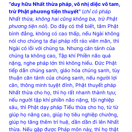
“duy hữu Nhất thừa pháp, vô nhị diệc vô tam,
trừ Phật phương tiện thuyết”
(
chỉ có pháp
Nhất thừa, không hai cũng không ba, trừ Phật
phương tiện nói
). Do đây có thể biết, tâm Phật
bình đẳng, không có cao thấp, nếu Ngài không
nói cho chúng ta đại pháp rốt ráo viên mãn, thì
Ngài có lỗi với chúng ta. Nhưng căn tánh của
chúng ta không cao, Tập khí Phiền não quá
nặng, nghe pháp lớn thì không hiểu. Đức Phật
tiếp dẫn chúng sanh, giáo hóa chúng sanh, tùy
thuận căn tánh của chúng sanh, nếu người lợi
căn, thông minh tuyệt đỉnh, Phật thuyết pháp
Nhất thừa cho họ, thì họ rất nhanh thành tựu;
nếu người tập khí phiền não nặng, tội nghiệp
sâu, thì Phật dạy pháp Tiểu thừa cho họ, từ từ
giúp họ nâng cao, giúp họ tiêu nghiệp chướng,
giúp họ tăng thêm trí huệ, dần dần đi lên Nhất
thừa. Nếu gặp được Pháp môn này, thì họ thật