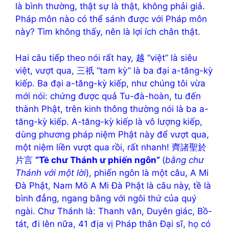
là bình thường, thật sự là thật, không phải giả.
Pháp môn nào có thể sánh được với Pháp môn
này? Tìm không thấy, nên là lợi ích chân thật.
Hai câu tiếp theo nói rất hay, 越 “việt” là siêu
việt, vượt qua, 三祇 “tam kỳ” là ba đại a-tăng-kỳ
kiếp. Ba đại a-tăng-kỳ kiếp, như chúng tôi vừa
mới nói: chứng được quả Tu-đà-hoàn, tu đến
thành Phật, trên kinh thông thường nói là ba a-
tăng-kỳ kiếp. A-tăng-kỳ kiếp là vô lượng kiếp,
dùng phương pháp niệm Phật này để vượt qua,
một niệm liền vượt qua rồi, rất nhanh! 齊諸聖於
片言
“Tề chư Thánh ư phiến ngôn”
(
bằng chư
Thánh với một lời
), phiến ngôn là một câu, A Mi
Đà Phật, Nam Mô A Mi Đà Phật là câu này, tề là
bình đẳng, ngang bằng với ngôi thứ của quý
ngài. Chư Thánh là: Thanh văn, Duyên giác, Bồ-
tát, đi lên nữa, 41 địa vị Pháp thân Đại sĩ, họ có