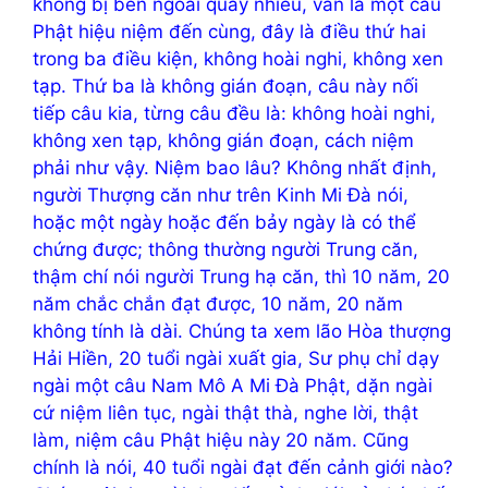
không bị bên ngoài quấy nhiễu, vẫn là một câu
Phật hiệu niệm đến cùng, đây là điều thứ hai
trong ba điều kiện, không hoài nghi, không xen
tạp. Thứ ba là không gián đoạn, câu này nối
tiếp câu kia, từng câu đều là: không hoài nghi,
không xen tạp, không gián đoạn, cách niệm
phải như vậy. Niệm bao lâu? Không nhất định,
người Thượng căn như trên Kinh Mi Đà nói,
hoặc một ngày hoặc đến bảy ngày là có thể
chứng được; thông thường người Trung căn,
thậm chí nói người Trung hạ căn, thì 10 năm, 20
năm chắc chắn đạt được, 10 năm, 20 năm
không tính là dài. Chúng ta xem lão Hòa thượng
Hải Hiền, 20 tuổi ngài xuất gia, Sư phụ chỉ dạy
ngài một câu Nam Mô A Mi Đà Phật, dặn ngài
cứ niệm liên tục, ngài thật thà, nghe lời, thật
làm, niệm câu Phật hiệu này 20 năm. Cũng
chính là nói, 40 tuổi ngài đạt đến cảnh giới nào?