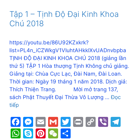
b
e
Li
a
s
p
e
h
e
o
n
n
m
A
e
st
at
Tập 1 – Tịnh Độ Đại Kinh Khoa
o
g
k
p
Chú 2018
k
er
p
https://youtu.be/86U92KZxkrk?
list=PL4n_iCZWkgV1VIuhtAHkklXvUADnvbpba
TỊNH ĐỘ ĐẠI KINH KHOA CHÚ 2018 (giảng lần
thứ 5) TẬP 1 Hòa thượng Tịnh Không chủ giảng.
Giảng tại: Chùa Cực Lạc, Đài Nam, Đài Loan.
Thời gian: Ngày 19 tháng 1 năm 2018. Dịch giả:
Thích Thiện Trang. Mời mở trang 137,
sách Phật Thuyết Đại Thừa Vô Lượng …
Đọc
tiếp
F
M
E
G
T
Pr
C
Vi
T
a
e
m
m
w
in
o
b
el
W
S
Pi
W
S