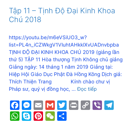
o
n
n
m
A
e
st
at
Tập 11 – Tịnh Độ Đại Kinh Khoa
o
g
k
p
Chú 2018
k
er
p
https://youtu.be/m6eVSiUO3_w?
list=PL4n_iCZWkgV1VIuhtAHkklXvUADnvbpba
TỊNH ĐỘ ĐẠI KINH KHOA CHÚ 2019 (giảng lần
thứ 5) TẬP 11 Hòa thượng Tịnh Không chủ giảng
Giảng ngày: 14 tháng 1 năm 2019 Giảng tại:
Hiệp Hội Giáo Dục Phật Đà Hồng Kông Dịch giả:
Thích Thiện Trang Kính chào chư vị
Pháp sư, quý vị đồng học, …
Đọc tiếp
F
M
E
G
T
Pr
C
Vi
T
a
e
m
m
w
in
o
b
el
W
S
Pi
W
S
c
s
ai
ai
itt
t
p
er
e
h
k
nt
e
h