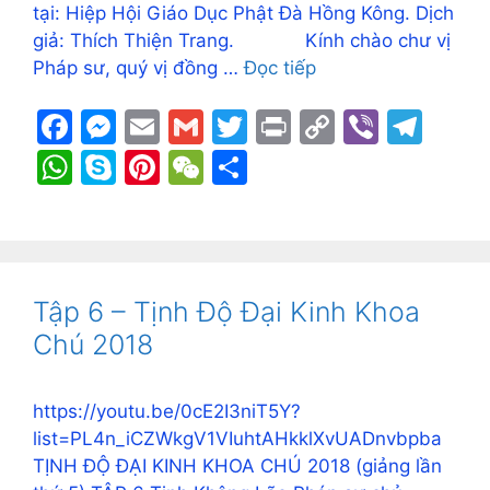
tại: Hiệp Hội Giáo Dục Phật Đà Hồng Kông. Dịch
giả: Thích Thiện Trang. Kính chào chư vị
Pháp sư, quý vị đồng …
Đọc tiếp
F
M
E
G
T
Pr
C
Vi
T
a
e
m
m
w
in
o
b
el
W
S
Pi
W
S
c
s
ai
ai
itt
t
p
er
e
h
k
nt
e
h
e
s
l
l
er
y
gr
at
y
er
C
ar
b
e
Li
a
s
p
e
h
e
o
n
n
m
A
e
st
at
Tập 6 – Tịnh Độ Đại Kinh Khoa
o
g
k
p
Chú 2018
k
er
p
https://youtu.be/0cE2I3niT5Y?
list=PL4n_iCZWkgV1VIuhtAHkklXvUADnvbpba
TỊNH ĐỘ ĐẠI KINH KHOA CHÚ 2018 (giảng lần