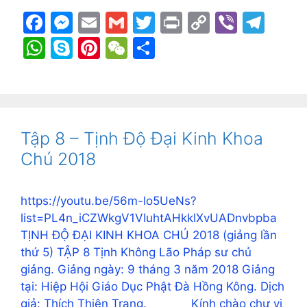
F
M
E
G
T
Pr
C
Vi
T
a
e
m
m
w
in
o
b
el
W
S
Pi
W
S
c
s
ai
ai
itt
t
p
er
e
h
k
nt
e
h
e
s
l
l
er
y
gr
at
y
er
C
ar
b
e
Li
a
s
p
e
h
e
o
n
n
m
A
e
st
at
Tập 8 – Tịnh Độ Đại Kinh Khoa
o
g
k
p
Chú 2018
k
er
p
https://youtu.be/56m-lo5UeNs?
list=PL4n_iCZWkgV1VIuhtAHkklXvUADnvbpba
TỊNH ĐỘ ĐẠI KINH KHOA CHÚ 2018 (giảng lần
thứ 5) TẬP 8 Tịnh Không Lão Pháp sư chủ
giảng. Giảng ngày: 9 tháng 3 năm 2018 Giảng
tại: Hiệp Hội Giáo Dục Phật Đà Hồng Kông. Dịch
giả: Thích Thiện Trang. Kính chào chư vị