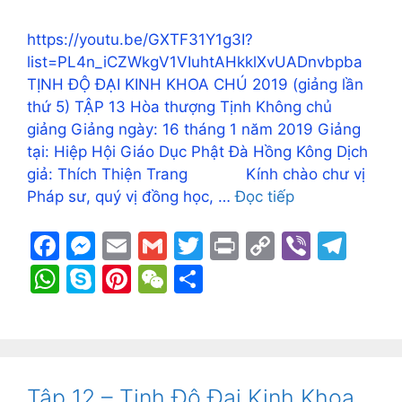
https://youtu.be/GXTF31Y1g3I?
list=PL4n_iCZWkgV1VIuhtAHkklXvUADnvbpba
TỊNH ĐỘ ĐẠI KINH KHOA CHÚ 2019 (giảng lần
thứ 5) TẬP 13 Hòa thượng Tịnh Không chủ
giảng Giảng ngày: 16 tháng 1 năm 2019 Giảng
tại: Hiệp Hội Giáo Dục Phật Đà Hồng Kông Dịch
giả: Thích Thiện Trang Kính chào chư vị
Pháp sư, quý vị đồng học, …
Đọc tiếp
F
M
E
G
T
Pr
C
Vi
T
a
e
m
m
w
in
o
b
el
W
S
Pi
W
S
c
s
ai
ai
itt
t
p
er
e
h
k
nt
e
h
e
s
l
l
er
y
gr
at
y
er
C
ar
b
e
Li
a
s
p
e
h
e
o
n
n
m
A
e
st
at
Tập 12 – Tịnh Độ Đại Kinh Khoa