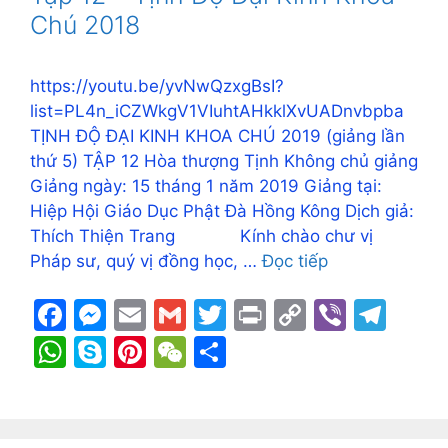
o
g
k
p
Chú 2018
k
er
p
https://youtu.be/yvNwQzxgBsI?
list=PL4n_iCZWkgV1VIuhtAHkklXvUADnvbpba
TỊNH ĐỘ ĐẠI KINH KHOA CHÚ 2019 (giảng lần
thứ 5) TẬP 12 Hòa thượng Tịnh Không chủ giảng
Giảng ngày: 15 tháng 1 năm 2019 Giảng tại:
Hiệp Hội Giáo Dục Phật Đà Hồng Kông Dịch giả:
Thích Thiện Trang Kính chào chư vị
Pháp sư, quý vị đồng học, …
Đọc tiếp
F
M
E
G
T
Pr
C
Vi
T
a
e
m
m
w
in
o
b
el
W
S
Pi
W
S
c
s
ai
ai
itt
t
p
er
e
h
k
nt
e
h
e
s
l
l
er
y
gr
at
y
er
C
ar
b
e
Li
a
s
p
e
h
e