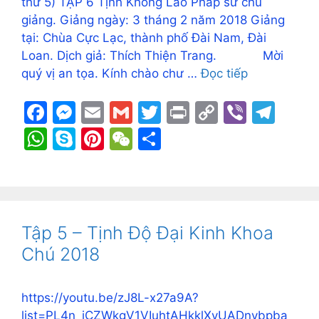
thứ 5) TẬP 6 Tịnh Không Lão Pháp sư chủ
giảng. Giảng ngày: 3 tháng 2 năm 2018 Giảng
tại: Chùa Cực Lạc, thành phố Đài Nam, Đài
Loan. Dịch giả: Thích Thiện Trang. Mời
quý vị an tọa. Kính chào chư …
Đọc tiếp
F
M
E
G
T
Pr
C
Vi
T
a
e
m
m
w
in
o
b
el
W
S
Pi
W
S
c
s
ai
ai
itt
t
p
er
e
h
k
nt
e
h
e
s
l
l
er
y
gr
at
y
er
C
ar
b
e
Li
a
s
p
e
h
e
o
n
n
m
A
e
st
at
Tập 5 – Tịnh Độ Đại Kinh Khoa
o
g
k
p
Chú 2018
k
er
p
https://youtu.be/zJ8L-x27a9A?
list=PL4n_iCZWkgV1VIuhtAHkklXvUADnvbpba