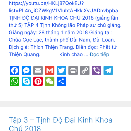
https://youtu.be/HKLj87QokEU?
list=PL4n_iCZWkgV1VIuhtAHkklXvUADnvbpba
TỊNH ĐỘ ĐẠI KINH KHOA CHÚ 2018 (giảng lần
thứ 5) TẬP 4 Tịnh Không lão Pháp sư chủ giảng.
Giảng ngày: 28 tháng 1 năm 2018 Giảng tại:
Chùa Cực Lạc, thành phố Đài Nam, Đài Loan.
Dịch giả: Thích Thiện Trang. Diễn đọc: Phật tử
Thiện Quang. Kính chào …
Đọc tiếp
F
M
E
G
T
Pr
C
Vi
T
a
e
m
m
w
in
o
b
el
W
S
Pi
W
S
c
s
ai
ai
itt
t
p
er
e
h
k
nt
e
h
e
s
l
l
er
y
gr
at
y
er
C
ar
b
e
Li
a
s
p
e
h
e
o
n
n
m
A
e
st
at
Tập 3 – Tịnh Độ Đại Kinh Khoa
o
g
k
p
Chú 2018