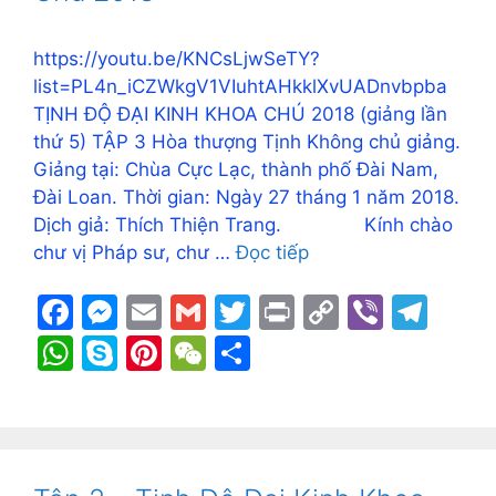
k
er
p
https://youtu.be/KNCsLjwSeTY?
list=PL4n_iCZWkgV1VIuhtAHkklXvUADnvbpba
TỊNH ĐỘ ĐẠI KINH KHOA CHÚ 2018 (giảng lần
thứ 5) TẬP 3 Hòa thượng Tịnh Không chủ giảng.
Giảng tại: Chùa Cực Lạc, thành phố Đài Nam,
Đài Loan. Thời gian: Ngày 27 tháng 1 năm 2018.
Dịch giả: Thích Thiện Trang. Kính chào
chư vị Pháp sư, chư …
Đọc tiếp
F
M
E
G
T
Pr
C
Vi
T
a
e
m
m
w
in
o
b
el
W
S
Pi
W
S
c
s
ai
ai
itt
t
p
er
e
h
k
nt
e
h
e
s
l
l
er
y
gr
at
y
er
C
ar
b
e
Li
a
s
p
e
h
e
o
n
n
m
A
e
st
at