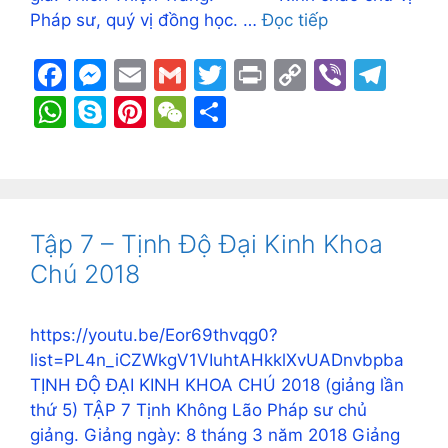
Pháp sư, quý vị đồng học. …
Đọc tiếp
F
M
E
G
T
Pr
C
Vi
T
a
e
m
m
w
in
o
b
el
W
S
Pi
W
S
c
s
ai
ai
itt
t
p
er
e
h
k
nt
e
h
e
s
l
l
er
y
gr
at
y
er
C
ar
b
e
Li
a
s
p
e
h
e
o
n
n
m
A
e
st
at
Tập 7 – Tịnh Độ Đại Kinh Khoa
o
g
k
p
Chú 2018
k
er
p
https://youtu.be/Eor69thvqg0?
list=PL4n_iCZWkgV1VIuhtAHkklXvUADnvbpba
TỊNH ĐỘ ĐẠI KINH KHOA CHÚ 2018 (giảng lần
thứ 5) TẬP 7 Tịnh Không Lão Pháp sư chủ
giảng. Giảng ngày: 8 tháng 3 năm 2018 Giảng