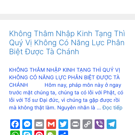
c
s
ai
ai
itt
t
p
er
e
h
k
nt
e
h
e
s
l
l
er
y
gr
at
y
er
C
ar
b
e
Li
a
s
p
e
h
e
o
n
n
m
A
e
st
at
Không Thâm Nhập Kinh Tạng Thì
o
g
k
p
Quý Vị Không Có Năng Lực Phân
k
er
p
Biệt Được Tà Chánh
KHÔNG THÂM NHẬP KINH TẠNG THÌ QUÝ VỊ
KHÔNG CÓ NĂNG LỰC PHÂN BIỆT ĐƯỢC TÀ
CHÁNH Hôm nay, pháp môn này ở ngay
trước mặt chúng ta, chúng ta có lỗi với Phật, có
lỗi với Tổ sư Đại đức, vì chúng ta gặp được rồi
mà không thật làm. Nguyên nhân là …
Đọc tiếp
F
M
E
G
T
Pr
C
Vi
T
a
e
m
m
w
in
o
b
el