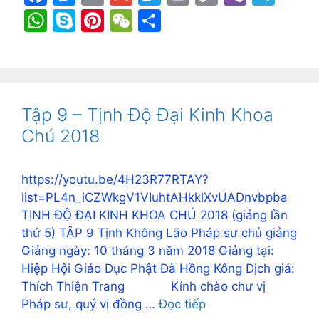
a
e
m
m
w
in
o
b
el
W
S
Pi
W
S
c
s
ai
ai
itt
t
p
er
e
h
k
nt
e
h
e
s
l
l
er
y
gr
at
y
er
C
ar
b
e
Li
a
s
p
e
h
e
o
n
n
m
A
e
st
at
Tập 9 – Tịnh Độ Đại Kinh Khoa
o
g
k
p
Chú 2018
k
er
p
https://youtu.be/4H23R77RTAY?
list=PL4n_iCZWkgV1VIuhtAHkklXvUADnvbpba
TỊNH ĐỘ ĐẠI KINH KHOA CHÚ 2018 (giảng lần
thứ 5) TẬP 9 Tịnh Không Lão Pháp sư chủ giảng
Giảng ngày: 10 tháng 3 năm 2018 Giảng tại:
Hiệp Hội Giáo Dục Phật Đà Hồng Kông Dịch giả:
Thích Thiện Trang Kính chào chư vị
Pháp sư, quý vị đồng …
Đọc tiếp