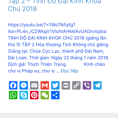
Tập 2 – Tịnh Độ Đại Kinh Khoa
o
g
k
p
Chú 2018
k
er
p
https://youtu.be/7x1Wo7N5yfg?
list=PL4n_iCZWkgV1VIuhtAHkklXvUADnvbpba
TỊNH ĐỘ ĐẠI KINH KHOA CHÚ 2018 (giảng lần
thứ 5) TẬP 2 Hòa thượng Tịnh Không chủ giảng.
Giảng tại: Chùa Cực Lạc, thành phố Đài Nam,
Đài Loan. Thời gian: Ngày 22 tháng 1 năm 2018.
Dịch giả: Thích Thiện Trang. Kính chào
chư vị Pháp sư, chư vị …
Đọc tiếp
F
M
E
G
T
Pr
C
Vi
T
a
e
m
m
w
in
o
b
el
W
S
Pi
W
S
c
s
ai
ai
itt
t
p
er
e
h
k
nt
e
h
e
s
l
l
er
y
gr
at
y
er
C
ar