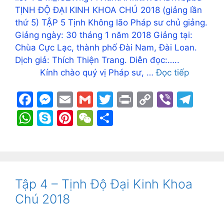
TỊNH ĐỘ ĐẠI KINH KHOA CHÚ 2018 (giảng lần
thứ 5) TẬP 5 Tịnh Không lão Pháp sư chủ giảng.
Giảng ngày: 30 tháng 1 năm 2018 Giảng tại:
Chùa Cực Lạc, thành phố Đài Nam, Đài Loan.
Dịch giả: Thích Thiện Trang. Diễn đọc:…..
Kính chào quý vị Pháp sư, …
Đọc tiếp
F
M
E
G
T
Pr
C
Vi
T
a
e
m
m
w
in
o
b
el
W
S
Pi
W
S
c
s
ai
ai
itt
t
p
er
e
h
k
nt
e
h
e
s
l
l
er
y
gr
at
y
er
C
ar
b
e
Li
a
s
p
e
h
e
o
n
n
m
A
e
st
at
Tập 4 – Tịnh Độ Đại Kinh Khoa
o
g
k
p
Chú 2018
k
er
p