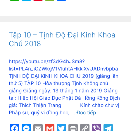
c
s
ai
ai
itt
t
p
er
e
h
k
nt
e
h
e
s
l
l
er
y
gr
at
y
er
C
ar
b
e
Li
a
s
p
e
h
e
o
n
n
m
A
e
st
at
Tập 10 – Tịnh Độ Đại Kinh Khoa
o
g
k
p
Chú 2018
k
er
p
https://youtu.be/zf3dG4hJSm8?
list=PL4n_iCZWkgV1VIuhtAHkklXvUADnvbpba
TỊNH ĐỘ ĐẠI KINH KHOA CHÚ 2019 (giảng lần
thứ 5) TẬP 10 Hòa thượng Tịnh Không chủ
giảng Giảng ngày: 13 tháng 1 năm 2019 Giảng
tại: Hiệp Hội Giáo Dục Phật Đà Hồng Kông Dịch
giả: Thích Thiện Trang Kính chào chư vị
Pháp sư, quý vị đồng học, …
Đọc tiếp
F
M
E
G
T
Pr
C
Vi
T