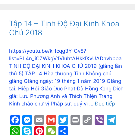
e
s
l
l
er
y
gr
at
y
er
C
ar
b
e
Li
a
s
p
e
h
e
o
n
n
m
A
e
st
at
Tập 14 – Tịnh Độ Đại Kinh Khoa
o
g
k
p
Chú 2018
k
er
p
https://youtu.be/kHcqg3Y-Gv8?
list=PL4n_iCZWkgV1VIuhtAHkklXvUADnvbpba
TỊNH ĐỘ ĐẠI KINH KHOA CHÚ 2019 (giảng lần
thứ 5) TẬP 14 Hòa thượng Tịnh Không chủ
giảng Giảng ngày: 19 tháng 1 năm 2019 Giảng
tại: Hiệp Hội Giáo Dục Phật Đà Hồng Kông Dịch
giả: Lưu Phương Anh và Thích Thiện Trang
Kính chào chư vị Pháp sư, quý vị …
Đọc tiếp
F
M
E
G
T
Pr
C
Vi
T
a
e
m
m
w
in
o
b
el
W
S
Pi
W
S