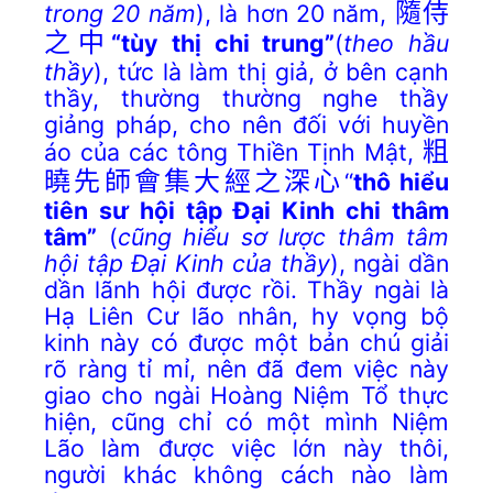
trong 20 năm
), là hơn 20 năm,
隨侍
之中
“tùy thị chi trung”
(
theo hầu
thầy
), tức là làm thị giả, ở bên cạnh
thầy, thường thường nghe thầy
giảng pháp, cho nên đối với huyền
áo của các tông Thiền Tịnh Mật,
粗
曉先師會集大經之深心
“
thô hiểu
tiên sư hội tập Đại Kinh chi thâm
tâm”
(
cũng hiểu sơ lược thâm tâm
hội tập Đại Kinh của thầy
), ngài dần
dần lãnh hội được rồi. Thầy ngài là
Hạ Liên Cư lão nhân, hy vọng bộ
kinh này có được một bản chú giải
rõ ràng tỉ mỉ, nên đã đem việc này
giao cho ngài Hoàng Niệm Tổ thực
hiện, cũng chỉ có một mình Niệm
Lão làm được việc lớn này thôi,
người khác không cách nào làm