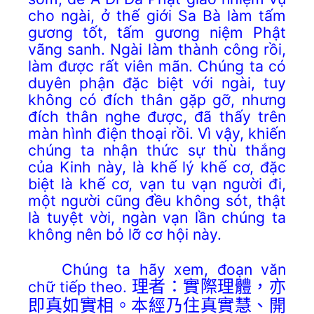
cho ngài, ở thế giới Sa Bà làm tấm
gương tốt, tấm gương niệm Phật
vãng sanh. Ngài làm thành công rồi,
làm được rất viên mãn. Chúng ta có
duyên phận đặc biệt với ngài, tuy
không có đích thân gặp gỡ, nhưng
đích thân nghe được, đã thấy trên
màn hình điện thoại rồi. Vì vậy, khiến
chúng ta nhận thức sự thù thắng
của Kinh này, là khế lý khế cơ, đặc
biệt là khế cơ, vạn tu vạn người đi,
một người cũng đều không sót, thật
là tuyệt vời, ngàn vạn lần chúng ta
không nên bỏ lỡ cơ hội này.
Chúng ta hãy xem, đoạn văn
chữ tiếp theo.
理者：實際理體，亦
即真如實相。本經乃住真實慧、開