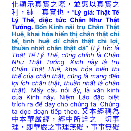
化顯示真實之際，並惠以真實之
利，純一真實也。
“
Lý giả: Thật Tế
Lý Thể, diệc tức Chân Như Thật
Tướng.
Bổn Kinh nãi trụ Chân Thật
Huệ, khai hóa hiển thị chân thật chi
tế, tịnh huệ dĩ chân thật chi lợi,
thuần nhất chân thật dã”
(
Lý tức là
Thật Tế Lý Thể, cũng chính là Chân
Như Thật Tướng. Kinh này là trụ
Chân Thật Huệ, khai hóa hiển thị
thể của chân thật, cũng là mang đến
lợi ích chân thật, thuần nhất là chân
thật
). Mấy câu nói ấy, là văn kinh
của Kinh này. Niệm Lão đặc biệt
trích ra để dạy cho chúng ta. Chúng
ta đọc đoạn tiếp theo.
又本經稱為
中本華嚴經，經中所詮之一切事
理，即華嚴之事理無礙，事事無礙