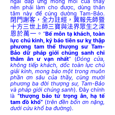
ngài đáp ứng mong mỏi của thầy
nên phải làm cho được, dùng thân
tâm này để cúng dường Tam-Bảo.
閉門謝客，全力註經，冀報先師暨
十方三世上師三寶與法界眾生之深
恩於萬一。
“
Bế môn tạ khách, toàn
lực chú kinh, ký báo tiên sư kỵ thập
phương tam thế thượng sư Tam-
Bảo dữ pháp giới chúng sanh chi
thâm ân ư vạn nhất
” (
Đóng cửa,
không tiếp khách, dốc toàn lực chú
giải kinh,
mong báo một trong muôn
phần ơn sâu của thầy, cùng mười
phương ba đời thượng sư, Tam-Bảo
và pháp giới chúng sanh
). Đây chính
là
“thượng báo tứ trọng ân, hạ tế
tam đồ khổ”
(
trên đền bốn ơn nặng,
dưới cứu khổ ba đường
).