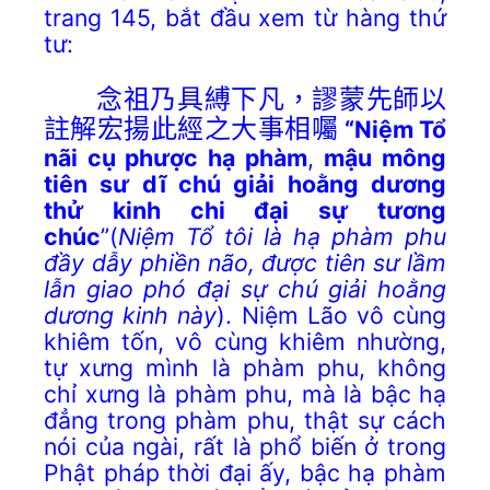
trang 145, bắt đầu xem từ hàng thứ
tư:
念祖乃具縛下凡，謬蒙先師以
註解宏揚此經之大事相囑
“Niệm Tổ
nãi cụ phược hạ phàm
,
mậu mông
tiên sư dĩ chú giải
hoằng dương
thử kinh chi đại sự tương
chúc
”
(
Niệm Tổ tôi là hạ phàm phu
đầy dẫy phiền não, được tiên sư lầm
lẫn giao phó đại sự chú giải hoằng
dương kinh này
). Niệm Lão vô cùng
khiêm tốn, vô cùng khiêm nhường,
tự xưng mình là phàm phu, không
chỉ xưng là phàm phu, mà là bậc hạ
đẳng trong phàm phu, thật sự cách
nói của ngài, rất là phổ biến ở trong
Phật pháp thời đại ấy, bậc hạ phàm