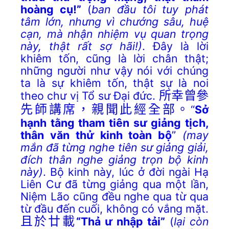
hoàng cụ!”
(
ban đầu tôi tuy phát
tâm lớn, nhưng vì chướng sâu, huệ
cạn, mà nhận nhiệm vụ quan trọng
này, thật rất sợ hãi!)
. Đây là lời
khiêm tốn, cũng là lời chân thật;
những người như vậy nói với chúng
ta là sự khiêm tốn, thật sự là noi
theo chư vị Tổ sư Đại đức.
所幸曾參
先師講席，親聞此經全部。
“
Sở
hạnh tằng tham tiên sư giảng tịch,
thân văn thử kinh toàn bộ
”
(may
mắn
đã
từng nghe tiên sư giảng giải,
đích thân nghe giảng t
rọn
bộ kinh
này)
. Bộ kinh này, lúc ở đời ngài Hạ
Liên Cư đã từng giảng qua một lần,
Niệm Lão cũng đều nghe qua từ qua
từ đầu đến cuối, không có vắng mặt.
且於廿載
“Thả ư nhập tải”
(
lại còn