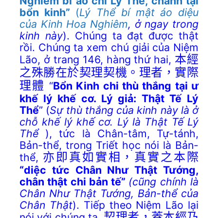
Nghiêm bí áo chi Lý Thể, chánh tại
bổn kinh”
(
Lý Thể bí mật áo diệu
của Kinh Hoa Nghiêm
, ở ngay trong
kinh này
). Chúng ta đạt được thật
rồi. Chúng ta xem chú giải của Niệm
Lão, ở trang 146, hàng thứ hai,
本經
之殊勝在於契理契機。理者，實際
理體
“
Bổn Kinh chi thù thắng tại ư
khế lý khế cơ. Lý giả: Thật Tế Lý
Thể
” (
Sự thù thắng của
kinh này là ở
chỗ khế lý khế cơ. Lý là Thật Tế Lý
Thể
), tức là Chân-tâm, Tự-tánh,
Bản-thể, trong Triết học nói là Bản-
thể,
亦即真如實相，真實之本際
“diệc tức Chân Như Thật Tướng,
chân thật chi bản tế”
(cũng chính là
Chân Như Thật Tướng, Bản-thể của
Chân Thật
). Tiếp theo Niệm Lão lại
nói với chúng ta,
契理者，蓋本經乃