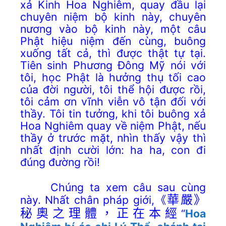
xả Kinh Hoa Nghiêm, quay đầu lại
chuyên niệm bộ kinh này, chuyên
nương vào bộ kinh này, một câu
Phật hiệu niệm đến cùng, buông
xuống tất cả, thì được thật tự tại.
Tiên sinh Phương Đông Mỹ nói với
tôi, học Phật là hưởng thụ tối cao
của đời người, tôi thể hội được rồi,
tôi cảm ơn vĩnh viễn vô tận đối với
thầy. Tôi tin tưởng, khi tôi buông xả
Hoa Nghiêm quay về niệm Phật, nếu
thầy ở trước mặt, nhìn thấy vậy thì
nhất định cười lớn: ha ha, con đi
đúng đường rồi!
Chúng ta xem câu sau cùng
này. Nhất chân pháp giới,
華嚴》
《
秘奧之理體，正在本經
“
Hoa