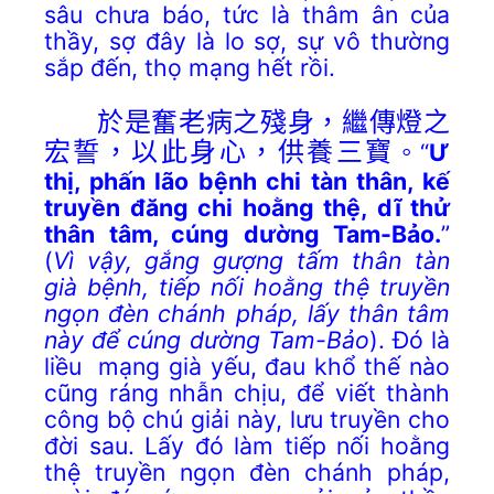
sâu chưa báo, tức là thâm ân của
thầy, sợ đây là lo sợ, sự vô thường
sắp đến, thọ mạng hết rồi.
於是奮老病之殘身，繼傳燈之
宏誓，以此身心，供養三寶
“
Ư
。
thị, phấn lão bệnh chi tàn thân, kế
truyền đăng chi hoằng thệ,
dĩ thử
thân tâm, cúng dường Tam-Bảo.
”
(
Vì vậy, gắng gượng tấm thân tàn
già bệnh, tiếp nối hoằng thệ truyền
ngọn đèn chánh pháp, lấy thân tâm
này để cúng dường Tam-Bảo
). Đó là
liều mạng già yếu, đau khổ thế nào
cũng ráng nhẫn chịu, để viết thành
công bộ chú giải này, lưu truyền cho
đời sau. Lấy đó làm tiếp nối hoằng
thệ truyền ngọn đèn chánh pháp,