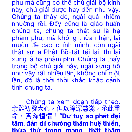
phu mà cũng có thể chú giải bộ kinh
này, chú giải được hay đến như vậy.
Chúng ta thấy đó, ngài quá khiêm
nhường rồi. Đấy cũng là giáo huấn
chúng ta, chúng ta thật sự là hạ
phàm phu, mà không thừa nhận, lại
muốn đề cao chính mình, còn ngài
thật sự là Phật Bồ-tát tái lai, thì lại
xưng là hạ phàm phu. Chúng ta thấy
trong bộ chú giải này, ngài xưng hô
như vậy rất nhiều lần, không chỉ một
lần, đó là thời thời khắc khắc cảnh
tỉnh chúng ta.
Chúng ta xem đoạn tiếp theo.
余雖初發大心，但以障深慧淺，承此重
“Dư tuy sơ phát đại
命，實深惶懼！
tâm, đản dĩ chướng thâm huệ thiển,
thừa thử trọng mạng, thật thâm