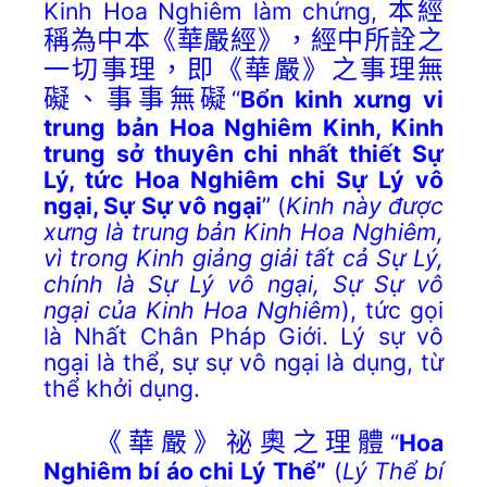
Kinh Hoa Nghiêm làm chứng,
本經
稱為中本《華嚴經》，經中所詮之
一切事理，即《華嚴》之事理無
礙、事事無礙
“
Bổn kinh xưng vi
trung bản Hoa Nghiêm Kinh,
Kinh
trung sở thuyên
chi nhất thiết Sự
Lý, tức Hoa Nghiêm chi Sự Lý vô
ngại, Sự Sự vô ngại
” (
Kinh này được
xưng là trung bản Kinh Hoa Nghiêm,
vì trong Kinh giảng giải tất cả Sự Lý,
chính là Sự Lý vô ngại, Sự Sự vô
ngại của Kinh Hoa Nghiêm
), tức gọi
là Nhất Chân Pháp Giới. Lý sự vô
ngại là thể, sự sự vô ngại là dụng, từ
thể khởi dụng.
《華嚴》祕奧之理體
“
Hoa
Nghiêm bí áo chi Lý Thể”
(
Lý Thể bí