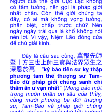
Người của thế giới Cực Lạc không
có tâm tưởng, nên gọi là pháp giới
nhất chân. Còn thế giới chúng ta
đây, có ai mà không vọng tưởng,
phân biệt, chấp trước chứ? Nên
ngày ngày trải qua là khổ không nói
nên lời. Vì vậy, Niệm Lão đóng cửa
để chú giải kinh.
Đây là câu sau cùng,
冀報先師
暨十方三世上師三寶與法界眾生之
深恩於萬一
“
ký báo tiên sư kỵ thập
phương tam thế thượng sư Tam-
Bảo dữ pháp giới chúng sanh chi
thâm ân ư vạn nhất”
(
Mong báo một
trong muôn phần ơn sâu của thầy,
cùng mười phương ba đời thượng
sư, Tam-Bảo và pháp giới chúng
sanh
), chúng ta phải nhớ hồi hướng!