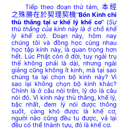
Tiếp theo đoạn thứ tám,
本經
之殊勝在於契理契機
“
Bổn Kinh chi
thù thắng tại ư khế lý khế cơ
” (
Sự
thù thắng của
kinh này là ở chỗ khế
lý khế cơ
). Đoạn này, hôm nay
chúng tôi và đồng học cùng nhau
học tập kinh này, là quan trọng hơn
hết. Lúc Phật còn ở đời, tuy ngài trụ
thế không phải là dài, nhưng ngài
giảng cũng không ít kinh, mà tại sao
chúng ta lại chọn bộ kinh này? Vì
sao lại không chọn bộ kinh khác?
Chính là ở câu nói trên, lý do là câu
nói đó. Vì kinh này thù thắng, khế lý,
bậc nhất, đem lý nói được thông
suốt, càng khó được là khế cơ,
người nào cũng đều tu được, vả lại
đều có thể thành tựu, đó là khế cơ.