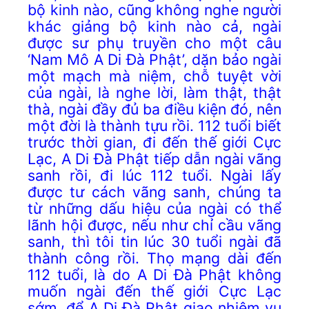
bộ kinh nào, cũng không nghe người
khác giảng bộ kinh nào cả, ngài
được sư phụ truyền cho một câu
‘Nam Mô A Di Đà Phật’, dặn bảo ngài
một mạch mà niệm, chỗ tuyệt vời
của ngài, là nghe lời, làm thật, thật
thà, ngài đầy đủ ba điều kiện đó, nên
một đời là thành tựu rồi. 112 tuổi biết
trước thời gian, đi đến thế giới Cực
Lạc, A Di Đà Phật tiếp dẫn ngài vãng
sanh rồi, đi lúc 112 tuổi. Ngài lấy
được tư cách vãng sanh, chúng ta
từ những dấu hiệu của ngài có thể
lãnh hội được, nếu như chỉ cầu vãng
sanh, thì tôi tin lúc 30 tuổi ngài đã
thành công rồi. Thọ mạng dài đến
112 tuổi, là do A Di Đà Phật không
muốn ngài đến thế giới Cực Lạc
sớm, để A Di Đà Phật giao nhiệm vụ