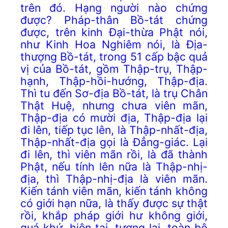
trên đó. Hạng người nào chứng
được? Pháp-thân Bồ-tát chứng
được, trên kinh Đại-thừa Phật nói,
như Kinh Hoa Nghiêm nói, là Địa-
thượng Bồ-tát, trong 51 cấp bậc quả
vị của Bồ-tát, gồm Thập-trụ, Thập-
hạnh, Thập-hồi-hướng, Thập-địa.
Thì tu đến Sơ-địa Bồ-tát, là trụ Chân
Thật Huệ, nhưng chưa viên mãn,
Thập-địa có mười địa, Thập-địa lại
đi lên, tiếp tục lên, là Thập-nhất-địa,
Thập-nhất-địa gọi là Đẳng-giác. Lại
đi lên, thì viên mãn rồi, là đã thành
Phật, nếu tính lên nữa là Thập-nhị-
địa, thì Thập-nhị-địa là viên mãn.
Kiến tánh viên mãn, kiến tánh không
có giới hạn nữa, là thấy được sự thật
rồi, khắp pháp giới hư không giới,
quá khứ, hiện tại, tương lai, toàn bộ