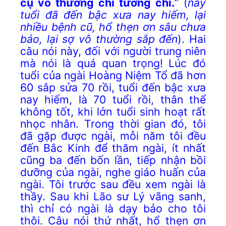
cụ vô thường chi tương chí.
” (
nay
tuổi đã đến bậc xưa nay hiếm,
lại
nhiều bệnh cũ,
hổ thẹn ơn sâu chưa
báo, lại sợ vô thường sắp đến
). Hai
câu nói này, đối với người trung niên
mà nói là quá quan trọng! Lúc đó
tuổi của ngài Hoàng Niệm Tổ đã hơn
60 sắp sửa 70 rồi, tuổi đến bậc xưa
nay hiếm, là 70 tuổi rồi, thân thể
không tốt, khi lớn tuổi sinh hoạt rất
nhọc nhằn. Trong thời gian đó, tôi
đã gặp được ngài, mỗi năm tôi đều
đến Bắc Kinh để thăm ngài, ít nhất
cũng ba đến bốn lần, tiếp nhận bồi
dưỡng của ngài, nghe giáo huấn của
ngài. Tôi trước sau đều xem ngài là
thầy. Sau khi Lão sư Lý vãng sanh,
thì chỉ có ngài là dạy bảo cho tôi
thôi. Câu nói thứ nhất, hổ thẹn ơn