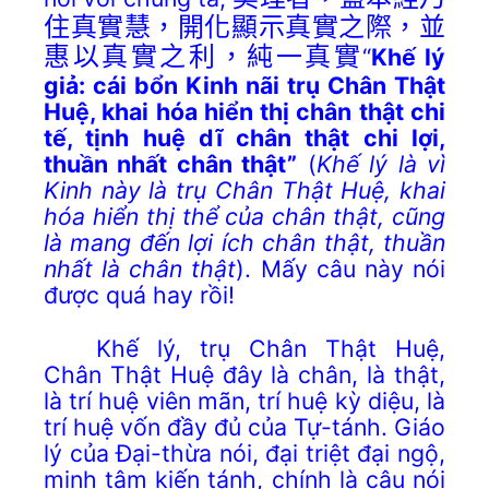
住真實慧，開化顯示真實之際，並
惠以真實之利，純一真實
“
Khế lý
giả: cái bổn Kinh nãi trụ Chân Thật
Huệ, khai hóa hiển thị chân thật chi
tế, tịnh huệ dĩ chân thật chi lợi,
thuần nhất chân thật”
(
Khế lý là vì
Kinh này là trụ Chân Thật Huệ, khai
hóa hiển thị thể của chân thật, cũng
là mang đến lợi ích chân thật, thuần
nhất là chân thật
). Mấy câu này nói
được quá hay rồi!
Khế lý, trụ Chân Thật Huệ,
Chân Thật Huệ đây là chân, là thật,
là trí huệ viên mãn, trí huệ kỳ diệu, là
trí huệ vốn đầy đủ của Tự-tánh. Giáo
lý của Đại-thừa nói, đại triệt đại ngộ,
minh tâm kiến tánh, chính là câu nói