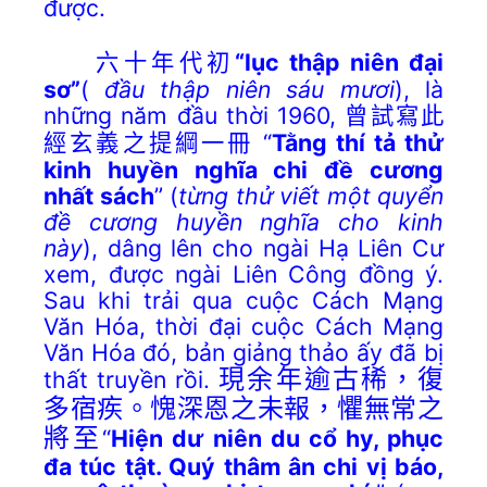
được.
“lục thập niên đại
六十年代初
sơ”
(
đầu thập niên sáu mươi
), là
những năm đầu thời 1960,
曾試寫此
“
Tằng thí tả thử
經玄義之提綱一冊
kinh huyền nghĩa chi đề cương
nhất sách
” (
từng thử viết một quyển
đề cương huyền nghĩa cho kinh
này
), dâng lên cho ngài Hạ Liên Cư
xem, được ngài Liên Công đồng ý.
Sau khi trải qua cuộc Cách Mạng
Văn Hóa, thời đại cuộc Cách Mạng
Văn Hóa đó, bản giảng thảo ấy đã bị
thất truyền rồi.
現余年逾古稀，復
多宿疾。愧深恩之未報，懼無常之
將至
“
Hiện dư niên du cổ hy, phục
đa túc tật. Quý thâm ân chi vị báo,