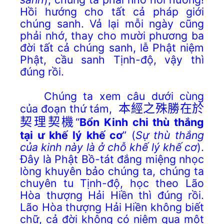
Hồi hướng cho tất cả pháp giới
chúng sanh. Vả lại mỗi ngày cũng
phải nhớ, thay cho mười phương ba
đời tất cả chúng sanh, lễ Phật niệm
Phật, cầu sanh Tịnh-độ, vậy thì
đúng rồi.
Chúng ta xem câu dưới cùng
của đoạn thứ tám,
本經之殊勝在於
契理契機
“
Bổn Kinh chi thù thắng
tại ư khế lý khế cơ
” (
Sự thù thắng
của
kinh này là ở chỗ khế lý khế cơ
).
Đây là Phật Bồ-tát đắng miệng nhọc
lòng khuyên bảo chúng ta, chúng ta
chuyên tu Tịnh-độ, học theo Lão
Hòa thượng Hải Hiền thì đúng rồi.
Lão Hòa thượng Hải Hiền không biết
chữ, cả đời không có niệm qua một