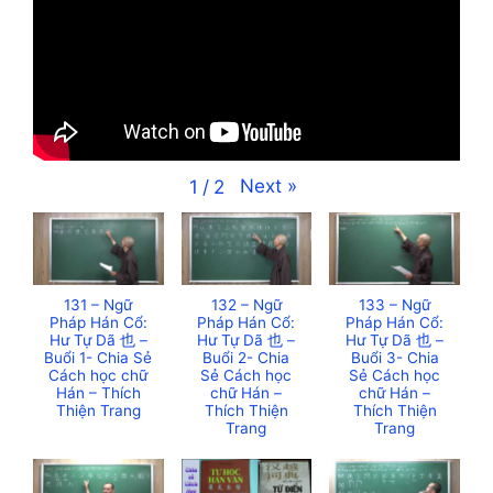
Next
»
1
/
2
131 – Ngữ
132 – Ngữ
133 – Ngữ
Pháp Hán Cổ:
Pháp Hán Cổ:
Pháp Hán Cổ:
Hư Tự Dã 也 –
Hư Tự Dã 也 –
Hư Tự Dã 也 –
Buổi 1- Chia Sẻ
Buổi 2- Chia
Buổi 3- Chia
Cách học chữ
Sẻ Cách học
Sẻ Cách học
Hán – Thích
chữ Hán –
chữ Hán –
Thiện Trang
Thích Thiện
Thích Thiện
Trang
Trang