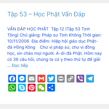
b
e
Li
a
s
p
e
h
e
o
n
n
m
A
e
st
at
Tập 53 – Học Phật Vấn Đáp
o
g
k
p
k
er
p
VẤN ĐÁP HỌC PHẬT Tập 12 (Tập 53 Tịnh
Tông) Chủ giảng: Pháp sư Tịnh Không Thời gian:
10/11/2006 Địa điểm: Hiệp hội giáo dục Phật-
đà Hồng Kông Chư vị pháp sư, chư vị đồng
học, xin chào mọi người. A-di-đà Phật. Hôm nay
có 36 câu hỏi, chúng ta cứ y theo thứ tự để giải
…
Đọc tiếp
F
M
E
G
T
Pr
C
Vi
T
a
e
m
m
w
in
o
b
el
W
S
Pi
W
S
c
s
ai
ai
itt
t
p
er
e
h
k
nt
e
h
e
s
l
l
er
y
gr
at
y
er
C
ar