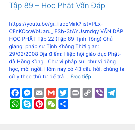
o
n
n
m
A
e
st
at
Tập 89 – Học Phật Vấn Đáp
o
g
k
p
k
er
p
https://youtu.be/gi_TaoEMirk?list=PLx-
CFnKCccWbUaru_iFSb-3tAYUsrndqy VẤN ĐÁP
HỌC PHẬT Tập 22 (Tập 89 Tịnh Tông) Chủ
giảng: pháp sư Tịnh Không Thời gian:
29/02/2008 Địa điểm: Hiệp hội giáo dục Phật-
đà Hồng Kông Chư vị pháp sư, chư vị đồng
học, mời ngồi. Hôm nay có 43 câu hỏi, chúng ta
cứ y theo thứ tự để trả …
Đọc tiếp
F
M
E
G
T
Pr
C
Vi
T
a
e
m
m
w
in
o
b
el
W
S
Pi
W
S
c
s
ai
ai
itt
t
p
er
e
h
k
nt
e
h
e
s
l
l
er
y
gr
at
y
er
C
ar
b
e
Li
a
s
p
e
h
e