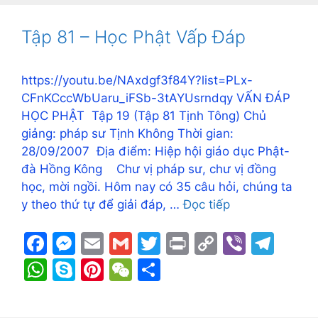
b
e
Li
a
s
p
e
h
e
o
n
n
m
A
e
st
at
Tập 81 – Học Phật Vấp Đáp
o
g
k
p
k
er
p
https://youtu.be/NAxdgf3f84Y?list=PLx-
CFnKCccWbUaru_iFSb-3tAYUsrndqy VẤN ĐÁP
HỌC PHẬT Tập 19 (Tập 81 Tịnh Tông) Chủ
giảng: pháp sư Tịnh Không Thời gian:
28/09/2007 Địa điểm: Hiệp hội giáo dục Phật-
đà Hồng Kông Chư vị pháp sư, chư vị đồng
học, mời ngồi. Hôm nay có 35 câu hỏi, chúng ta
y theo thứ tự để giải đáp, …
Đọc tiếp
F
M
E
G
T
Pr
C
Vi
T
a
e
m
m
w
in
o
b
el
W
S
Pi
W
S
c
s
ai
ai
itt
t
p
er
e
h
k
nt
e
h
e
s
l
l
er
y
gr
at
y
er
C
ar