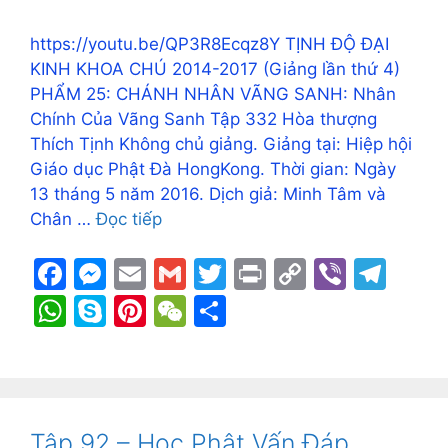
https://youtu.be/QP3R8Ecqz8Y TỊNH ĐỘ ĐẠI
KINH KHOA CHÚ 2014-2017 (Giảng lần thứ 4)
PHẨM 25: CHÁNH NHÂN VÃNG SANH: Nhân
Chính Của Vãng Sanh Tập 332 Hòa thượng
Thích Tịnh Không chủ giảng. Giảng tại: Hiệp hội
Giáo dục Phật Đà HongKong. Thời gian: Ngày
13 tháng 5 năm 2016. Dịch giả: Minh Tâm và
Chân …
Đọc tiếp
F
M
E
G
T
Pr
C
Vi
T
a
e
m
m
w
in
o
b
el
W
S
Pi
W
S
c
s
ai
ai
itt
t
p
er
e
h
k
nt
e
h
e
s
l
l
er
y
gr
at
y
er
C
ar
b
e
Li
a
s
p
e
h
e
o
n
n
m
A
e
st
at
Tập 92 – Học Phật Vấn Đáp