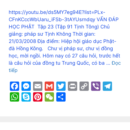
o
g
k
p
k
er
p
https://youtu.be/ds5MY7eg94E?list=PLx-
CFnKCccWbUaru_iFSb-3tAYUsrndqy VẤN ĐÁP
HỌC PHẬT Tập 23 (Tập 91 Tịnh Tông) Chủ
giảng: pháp sư Tịnh Không Thời gian:
21/03/2008 Địa điểm: Hiệp hội giáo dục Phật-
đà Hồng Kông. Chư vị pháp sư, chư vị đồng
học, mời ngồi. Hôm nay có 27 câu hỏi, trước hết
là câu hỏi của đồng tu Trung Quốc, có ba …
Đọc
tiếp
F
M
E
G
T
Pr
C
Vi
T
a
e
m
m
w
in
o
b
el
W
S
Pi
W
S
c
s
ai
ai
itt
t
p
er
e
h
k
nt
e
h
e
s
l
l
er
y
gr
at
y
er
C
ar
b
e
Li
a
s
p
e
h
e