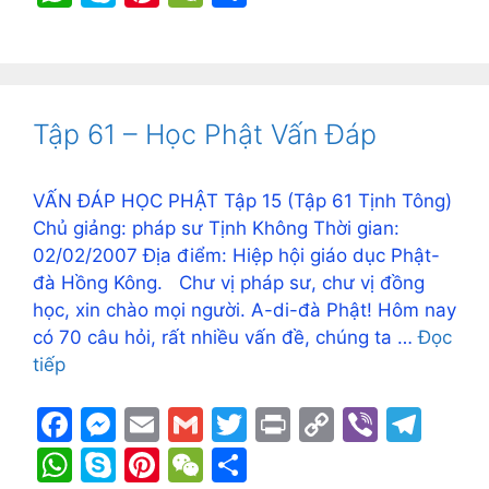
c
s
ai
ai
itt
t
p
er
e
h
k
nt
e
h
e
s
l
l
er
y
gr
at
y
er
C
ar
b
e
Li
a
s
p
e
h
e
o
n
n
m
A
e
st
at
Tập 61 – Học Phật Vấn Đáp
o
g
k
p
k
er
p
VẤN ĐÁP HỌC PHẬT Tập 15 (Tập 61 Tịnh Tông)
Chủ giảng: pháp sư Tịnh Không Thời gian:
02/02/2007 Địa điểm: Hiệp hội giáo dục Phật-
đà Hồng Kông. Chư vị pháp sư, chư vị đồng
học, xin chào mọi người. A-di-đà Phật! Hôm nay
có 70 câu hỏi, rất nhiều vấn đề, chúng ta …
Đọc
tiếp
F
M
E
G
T
Pr
C
Vi
T
a
e
m
m
w
in
o
b
el
W
S
Pi
W
S