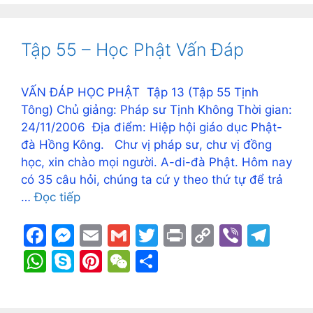
at
y
er
C
ar
b
e
Li
a
s
p
e
h
e
o
n
n
m
A
e
st
at
Tập 55 – Học Phật Vấn Đáp
o
g
k
p
k
er
p
VẤN ĐÁP HỌC PHẬT Tập 13 (Tập 55 Tịnh
Tông) Chủ giảng: Pháp sư Tịnh Không Thời gian:
24/11/2006 Địa điểm: Hiệp hội giáo dục Phật-
đà Hồng Kông. Chư vị pháp sư, chư vị đồng
học, xin chào mọi người. A-di-đà Phật. Hôm nay
có 35 câu hỏi, chúng ta cứ y theo thứ tự để trả
…
Đọc tiếp
F
M
E
G
T
Pr
C
Vi
T
a
e
m
m
w
in
o
b
el
W
S
Pi
W
S
c
s
ai
ai
itt
t
p
er
e
h
k
nt
e
h
e
s
l
l
er
y
gr
at
y
er
C
ar