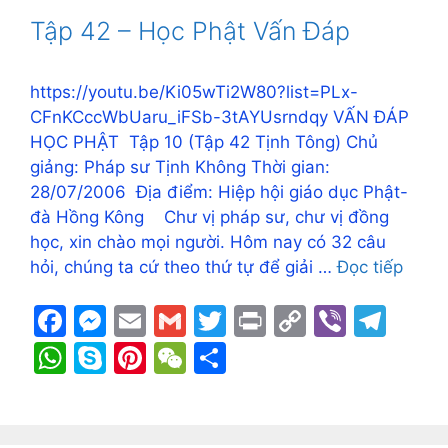
o
n
n
m
A
e
st
at
Tập 42 – Học Phật Vấn Đáp
o
g
k
p
k
er
p
https://youtu.be/Ki05wTi2W80?list=PLx-
CFnKCccWbUaru_iFSb-3tAYUsrndqy VẤN ĐÁP
HỌC PHẬT Tập 10 (Tập 42 Tịnh Tông) Chủ
giảng: Pháp sư Tịnh Không Thời gian:
28/07/2006 Địa điểm: Hiệp hội giáo dục Phật-
đà Hồng Kông Chư vị pháp sư, chư vị đồng
học, xin chào mọi người. Hôm nay có 32 câu
hỏi, chúng ta cứ theo thứ tự để giải …
Đọc tiếp
F
M
E
G
T
Pr
C
Vi
T
a
e
m
m
w
in
o
b
el
W
S
Pi
W
S
c
s
ai
ai
itt
t
p
er
e
h
k
nt
e
h
e
s
l
l
er
y
gr
at
y
er
C
ar