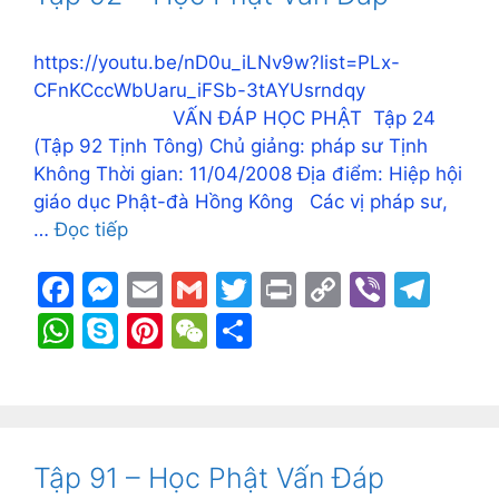
o
g
k
p
k
er
p
https://youtu.be/nD0u_iLNv9w?list=PLx-
CFnKCccWbUaru_iFSb-3tAYUsrndqy
VẤN ĐÁP HỌC PHẬT Tập 24
(Tập 92 Tịnh Tông) Chủ giảng: pháp sư Tịnh
Không Thời gian: 11/04/2008 Địa điểm: Hiệp hội
giáo dục Phật-đà Hồng Kông Các vị pháp sư,
…
Đọc tiếp
F
M
E
G
T
Pr
C
Vi
T
a
e
m
m
w
in
o
b
el
W
S
Pi
W
S
c
s
ai
ai
itt
t
p
er
e
h
k
nt
e
h
e
s
l
l
er
y
gr
at
y
er
C
ar
b
e
Li
a
s
p
e
h
e
o
n
n
m
A
e
st
at
Tập 91 – Học Phật Vấn Đáp