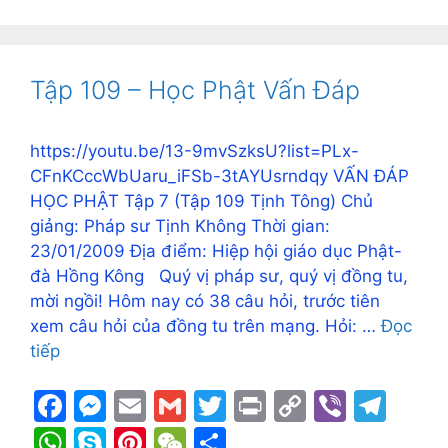
e
s
l
l
er
y
gr
at
y
er
C
ar
b
e
Li
a
s
p
e
h
e
o
n
n
m
A
e
st
at
Tập 109 – Học Phật Vấn Đáp
o
g
k
p
k
er
p
https://youtu.be/13-9mvSzksU?list=PLx-
CFnKCccWbUaru_iFSb-3tAYUsrndqy VẤN ĐÁP
HỌC PHẬT Tập 7 (Tập 109 Tịnh Tông) Chủ
giảng: Pháp sư Tịnh Không Thời gian:
23/01/2009 Địa điểm: Hiệp hội giáo dục Phật-
đà Hồng Kông Quý vị pháp sư, quý vị đồng tu,
mời ngồi! Hôm nay có 38 câu hỏi, trước tiên
xem câu hỏi của đồng tu trên mạng. Hỏi: …
Đọc
tiếp
F
M
E
G
T
Pr
C
Vi
T
a
e
m
m
w
in
o
b
el
W
S
Pi
W
S