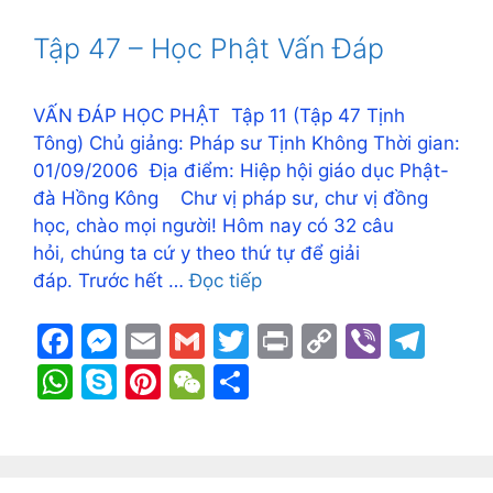
b
e
Li
a
s
p
e
h
e
o
n
n
m
A
e
st
at
Tập 47 – Học Phật Vấn Đáp
o
g
k
p
k
er
p
VẤN ĐÁP HỌC PHẬT Tập 11 (Tập 47 Tịnh
Tông) Chủ giảng: Pháp sư Tịnh Không Thời gian:
01/09/2006 Địa điểm: Hiệp hội giáo dục Phật-
đà Hồng Kông Chư vị pháp sư, chư vị đồng
học, chào mọi người! Hôm nay có 32 câu
hỏi, chúng ta cứ y theo thứ tự để giải
đáp. Trước hết …
Đọc tiếp
F
M
E
G
T
Pr
C
Vi
T
a
e
m
m
w
in
o
b
el
W
S
Pi
W
S
c
s
ai
ai
itt
t
p
er
e
h
k
nt
e
h
e
s
l
l
er
y
gr
at
y
er
C
ar
b
e
Li
a
s
p
e
h
e