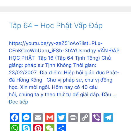
e
s
l
l
er
y
gr
at
y
er
C
ar
b
e
Li
a
s
p
e
h
e
o
n
n
m
A
e
st
at
Tập 64 – Học Phật Vấp Đáp
o
g
k
p
k
er
p
https://youtu.be/yy-zeZ51oAo?list=PLx-
CFnKCccWbUaru_iFSb-3tAYUsrndqy VẤN ĐÁP
HỌC PHẬT Tập 16 (Tập 64 Tịnh Tông) Chủ
giảng: pháp sư Tịnh Không Thời gian:
23/02/2007 Địa điểm: Hiệp hội giáo dục Phật-
đà Hồng Kông Chư vị pháp sư, chư vị đồng
học. Xin mời ngồi. Hôm nay có 40 câu
hỏi, chúng ta y theo thứ tự để giải đáp. Đầu …
Đọc tiếp
F
M
E
G
T
Pr
C
Vi
T
a
e
m
m
w
in
o
b
el
W
S
Pi
W
S