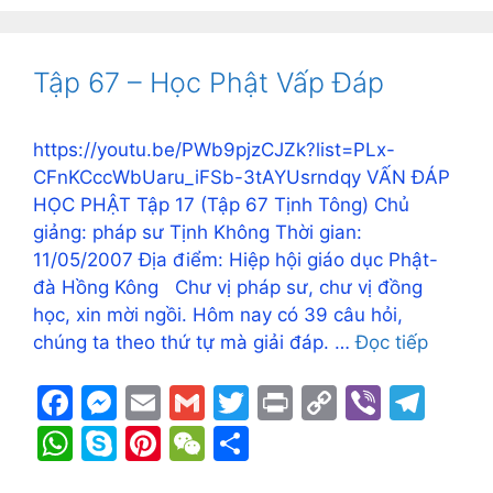
e
s
l
l
er
y
gr
at
y
er
C
ar
b
e
Li
a
s
p
e
h
e
o
n
n
m
A
e
st
at
Tập 67 – Học Phật Vấp Đáp
o
g
k
p
k
er
p
https://youtu.be/PWb9pjzCJZk?list=PLx-
CFnKCccWbUaru_iFSb-3tAYUsrndqy VẤN ĐÁP
HỌC PHẬT Tập 17 (Tập 67 Tịnh Tông) Chủ
giảng: pháp sư Tịnh Không Thời gian:
11/05/2007 Địa điểm: Hiệp hội giáo dục Phật-
đà Hồng Kông Chư vị pháp sư, chư vị đồng
học, xin mời ngồi. Hôm nay có 39 câu hỏi,
chúng ta theo thứ tự mà giải đáp. …
Đọc tiếp
F
M
E
G
T
Pr
C
Vi
T
a
e
m
m
w
in
o
b
el
W
S
Pi
W
S
c
s
ai
ai
itt
t
p
er
e
h
k
nt
e
h