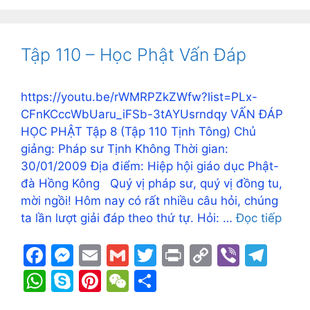
e
s
l
l
er
y
gr
at
y
er
C
ar
b
e
Li
a
s
p
e
h
e
o
n
n
m
A
e
st
at
Tập 110 – Học Phật Vấn Đáp
o
g
k
p
k
er
p
https://youtu.be/rWMRPZkZWfw?list=PLx-
CFnKCccWbUaru_iFSb-3tAYUsrndqy VẤN ĐÁP
HỌC PHẬT Tập 8 (Tập 110 Tịnh Tông) Chủ
giảng: Pháp sư Tịnh Không Thời gian:
30/01/2009 Địa điểm: Hiệp hội giáo dục Phật-
đà Hồng Kông Quý vị pháp sư, quý vị đồng tu,
mời ngồi! Hôm nay có rất nhiều câu hỏi, chúng
ta lần lượt giải đáp theo thứ tự. Hỏi: …
Đọc tiếp
F
M
E
G
T
Pr
C
Vi
T
a
e
m
m
w
in
o
b
el
W
S
Pi
W
S
c
s
ai
ai
itt
t
p
er
e
h
k
nt
e
h