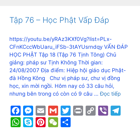
b
e
Li
a
s
p
e
h
e
o
n
n
m
A
e
st
at
Tập 76 – Học Phật Vấp Đáp
o
g
k
p
k
er
p
https://youtu.be/yRAz3KXf0Vg?list=PLx-
CFnKCccWbUaru_iFSb-3tAYUsrndqy VẤN ĐÁP
HỌC PHẬT Tập 18 (Tập 76 Tịnh Tông) Chủ
giảng: pháp sư Tịnh Không Thời gian:
24/08/2007 Địa điểm: Hiệp hội giáo dục Phật-
đà Hồng Kông Chư vị pháp sư, chư vị đồng
học, xin mời ngồi. Hôm nay có 33 câu hỏi,
nhưng bên trong có còn có 9 câu …
Đọc tiếp
F
M
E
G
T
Pr
C
Vi
T
a
e
m
m
w
in
o
b
el
W
S
Pi
W
S
c
s
ai
ai
itt
t
p
er
e
h
k
nt
e
h