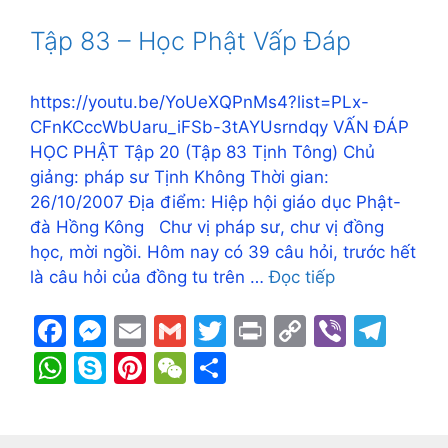
s
p
e
h
e
o
n
n
m
A
e
st
at
Tập 83 – Học Phật Vấp Đáp
o
g
k
p
k
er
p
https://youtu.be/YoUeXQPnMs4?list=PLx-
CFnKCccWbUaru_iFSb-3tAYUsrndqy VẤN ĐÁP
HỌC PHẬT Tập 20 (Tập 83 Tịnh Tông) Chủ
giảng: pháp sư Tịnh Không Thời gian:
26/10/2007 Địa điểm: Hiệp hội giáo dục Phật-
đà Hồng Kông Chư vị pháp sư, chư vị đồng
học, mời ngồi. Hôm nay có 39 câu hỏi, trước hết
là câu hỏi của đồng tu trên …
Đọc tiếp
F
M
E
G
T
Pr
C
Vi
T
a
e
m
m
w
in
o
b
el
W
S
Pi
W
S
c
s
ai
ai
itt
t
p
er
e
h
k
nt
e
h
e
s
l
l
er
y
gr
at
y
er
C
ar