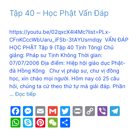
b
e
Li
a
s
p
e
h
e
o
n
n
m
A
e
st
at
Tập 40 – Học Phật Vấn Đáp
o
g
k
p
k
er
p
https://youtu.be/02qxcX4I4Mc?list=PLx-
CFnKCccWbUaru_iFSb-3tAYUsrndqy VẤN ĐÁP
HỌC PHẬT Tập 9 (Tập 40 Tịnh Tông) Chủ
giảng: Pháp sư Tịnh Không Thời gian:
07/07/2006 Địa điểm: Hiệp hội giáo dục Phật-
đà Hồng Kông Chư vị pháp sư, chư vị đồng
học, xin chào mọi người. Hôm nay có 25 câu
hỏi, chúng ta cứ theo thứ tự mà giải đáp. Phần
…
Đọc tiếp
F
M
E
G
T
Pr
C
Vi
T
a
e
m
m
w
in
o
b
el
W
S
Pi
W
S
c
s
ai
ai
itt
t
p
er
e
h
k
nt
e
h