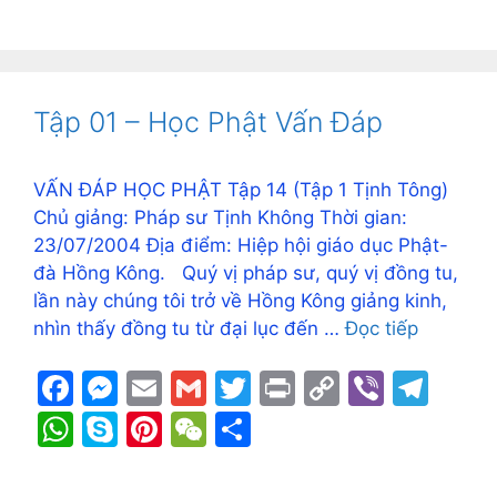
c
s
ai
ai
itt
t
p
er
e
h
k
nt
e
h
e
s
l
l
er
y
gr
at
y
er
C
ar
b
e
Li
a
s
p
e
h
e
o
n
n
m
A
e
st
at
Tập 01 – Học Phật Vấn Đáp
o
g
k
p
k
er
p
VẤN ĐÁP HỌC PHẬT Tập 14 (Tập 1 Tịnh Tông)
Chủ giảng: Pháp sư Tịnh Không Thời gian:
23/07/2004 Địa điểm: Hiệp hội giáo dục Phật-
đà Hồng Kông. Quý vị pháp sư, quý vị đồng tu,
lần này chúng tôi trở về Hồng Kông giảng kinh,
nhìn thấy đồng tu từ đại lục đến …
Đọc tiếp
F
M
E
G
T
Pr
C
Vi
T
a
e
m
m
w
in
o
b
el
W
S
Pi
W
S
c
s
ai
ai
itt
t
p
er
e
h
k
nt
e
h
e
s
l
l
er
y
gr