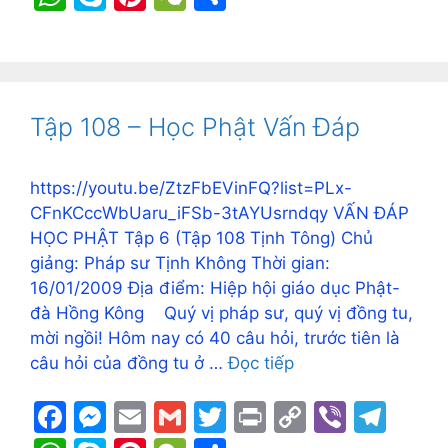
c
s
ai
ai
itt
t
p
er
e
h
k
nt
e
h
e
s
l
l
er
y
gr
at
y
er
C
ar
b
e
Li
a
s
p
e
h
e
o
n
n
m
A
e
st
at
Tập 108 – Học Phật Vấn Đáp
o
g
k
p
k
er
p
https://youtu.be/ZtzFbEVinFQ?list=PLx-
CFnKCccWbUaru_iFSb-3tAYUsrndqy VẤN ĐÁP
HỌC PHẬT Tập 6 (Tập 108 Tịnh Tông) Chủ
giảng: Pháp sư Tịnh Không Thời gian:
16/01/2009 Địa điểm: Hiệp hội giáo dục Phật-
đà Hồng Kông Quý vị pháp sư, quý vị đồng tu,
mời ngồi! Hôm nay có 40 câu hỏi, trước tiên là
câu hỏi của đồng tu ở …
Đọc tiếp
F
M
E
G
T
Pr
C
Vi
T