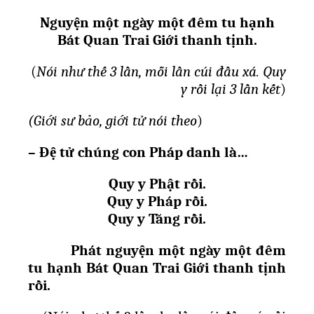
Nguyện m
ộ
t ngày m
ộ
t đêm tu h
ạ
nh
Bát Quan Trai Gi
ớ
i thanh t
ị
nh.
(
Nói nh
ư
th
ế
3 l
ầ
n, m
ỗ
i l
ầ
n cúi đ
ầ
u xá. Quy
y r
ồ
i l
ạ
i 3 l
ầ
n k
ế
t
)
(Gi
ớ
i s
ư
b
ả
o, gi
ớ
i t
ử
nói theo
)
– Đ
ệ
t
ử
chúng con Pháp danh là…
Quy y Ph
ậ
t rồi.
Quy y Pháp rồi.
Quy y Tăng rồi.
Phát nguyện m
ộ
t ngày m
ộ
t đêm
tu h
ạ
nh Bát Quan Trai Gi
ớ
i thanh t
ị
nh
r
ồ
i.