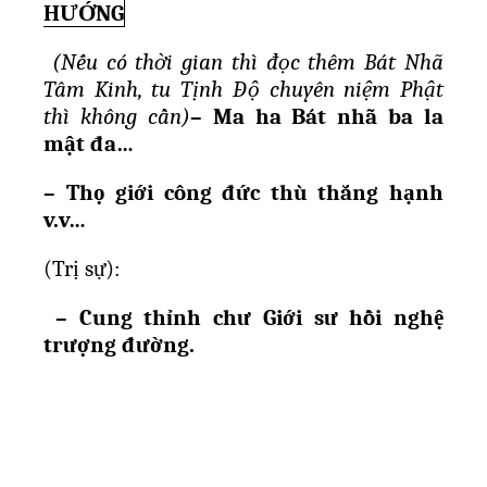
HƯỚNG
(Nếu có thời gian thì đọc thêm Bát Nhã
Tâm Kinh, tu Tịnh Độ chuyên niệm Phật
thì không cần)
– Ma ha Bát nhã ba la
m
ậ
t đa…
– Th
ọ
gi
ớ
i công đ
ứ
c thù th
ắ
ng h
ạ
nh
v.v…
(Tr
ị
s
ự)
:
– Cung th
ỉ
nh ch
ư
Gi
ớ
i s
ư
h
ồ
i ngh
ệ
tr
ượ
ng đ
ườ
ng.