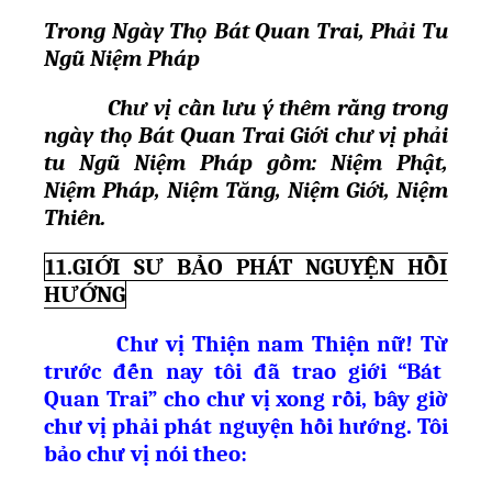
Trong Ngày Thọ Bát Quan Trai, Phải Tu
Ngũ Niệm Pháp
Chư vị cần lưu ý thêm rằng trong
ngày thọ Bát Quan Trai Giới chư vị phải
tu Ngũ Niệm Pháp gồm: Niệm Phật,
Niệm Pháp, Niệm Tăng, Niệm Giới, Niệm
Thiên.
11.GIỚI SƯ BẢO PHÁT NGUYỆN HỒI
HƯỚNG
Chư vị Thi
ệ
n nam
Thi
ệ
n n
ữ
! T
ừ
tr
ướ
c đ
ế
n nay tôi đã trao gi
ớ
i “Bát
Quan Trai” cho chư v
ị
xong r
ồ
i, bây gi
ờ
chư v
ị
ph
ả
i phát nguy
ệ
n h
ồ
i h
ướ
ng. Tôi
b
ả
o chư v
ị
nói theo: