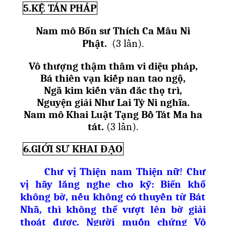
5.KỆ TÁN PHÁP
Nam mô B
ổ
n s
ư
Thích Ca Mâu Ni
Ph
ậ
t.
(3 l
ầ
n).
Vô th
ượ
ng th
ậ
m thâm vi di
ệ
u pháp,
Bá thiên v
ạ
n ki
ế
p nan tao ng
ộ
,
Ngã kim ki
ế
n văn đ
ắ
c th
ọ
trì,
Nguy
ệ
n gi
ả
i Nh
ư
Lai Tỳ Ni nghĩa.
Nam mô Khai Lu
ậ
t T
ạ
ng B
ồ
Tát Ma ha
tát.
(3 l
ầ
n).
6.GIỚI SƯ KHAI ĐẠO
Chư vị Thi
ệ
n nam
Thi
ệ
n n
ữ
!
Chư
v
ị
hãy
l
ắ
ng nghe cho kỹ: Biển kh
ổ
không b
ờ
, n
ế
u không có thuy
ề
n t
ừ
Bát
Nhã, thì không th
ể
v
ượ
t lên b
ờ
gi
ả
i
thoát đ
ượ
c. Ng
ườ
i mu
ố
n ch
ứ
ng Vô