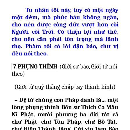
Tu nhân t
ố
t này, tuy có m
ộ
t ngày
m
ộ
t đêm, mà phúc báu không ng
ằ
n,
cho nên đ
ượ
c công đ
ứ
c v
ượ
t h
ơ
n cõi
Ng
ườ
i, cõi Tr
ờ
i. Có thi
ệ
n l
ợ
i nh
ư
th
ế
,
cho nên c
ầ
n ph
ả
i tôn tr
ọ
ng mà lãnh
th
ọ
. Phàm tôi có l
ờ
i d
ặ
n b
ả
o, chư v
ị
đ
ề
u nói theo.
7.PHỤNG THỈNH
(
Giới sư bảo, Giới tử nói
theo)
(Gi
ớ
i t
ử
quỳ th
ẳ
ng ch
ắ
p tay thành kính)
– Đ
ệ
t
ử
chúng con Pháp danh là… m
ộ
t
lòng ph
ụ
ng th
ỉ
nh B
ổ
n s
ư
Thích Ca Mâu
Ni Ph
ậ
t, m
ườ
i ph
ươ
ng ba đ
ờ
i t
ấ
t c
ả
ch
ư
Ph
ậ
t, ch
ư
Tôn Pháp, ch
ư
B
ồ
Tát,
ch
ư
Hi
ề
n Thánh Tăng. Cúi xin Tam B
ả
o