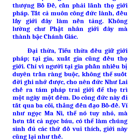
th
ượ
ng B
ồ
Đ
ề
, c
ầ
n ph
ả
i lãnh th
ọ
gi
ớ
i
pháp. T
ấ
t c
ả
muôn công đ
ứ
c lành, đ
ề
u
l
ấ
y gi
ớ
i đây làm n
ề
n t
ả
ng. Không
l
ườ
ng ch
ư
Ph
ậ
t nhân gi
ớ
i đây mà
thành b
ậ
c Chánh Giác.
Đ
ạ
i th
ừa
, Ti
ể
u thừa đ
ề
u gi
ữ
gi
ớ
i
pháp; t
ạ
i gia, xu
ấ
t gia cũng đ
ề
u th
ọ
gi
ớ
i. Ch
ỉ
vì ng
ườ
i t
ạ
i gia ph
ầ
n nhi
ề
u b
ị
duyên tr
ầ
n ràng bu
ộ
c, không th
ể
su
ố
t
đ
ờ
i ghi nh
ớ
đ
ượ
c, cho nên đ
ứ
c Nh
ư
Lai
ch
ế
ra tám pháp trai gi
ớ
i để th
ọ
trì
m
ộ
t ngày m
ộ
t đêm. Do công đ
ứ
c này đi
t
ắ
t qua ba cõi, th
ẳ
ng đ
ế
n đ
ạ
o B
ồ
-đ
ề
. Ví
nh
ư
ng
ọ
c Ma Ni, th
ể
nó tuy nh
ỏ
, mà
h
ơ
n t
ấ
t c
ả
ng
ọ
c báu, có th
ể
làm chúng
sinh đ
ủ
các th
ứ
đ
ồ
vui thích, gi
ớ
i này
cũng l
ạ
i nh
ư
th
ế
.