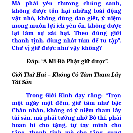
Mà phải yêu thương chúng sanh,
không được tổn hại những loài động
vật nhỏ, không dùng dao giết, ý niệm
mong muốn lợi ích yên ổn, không được
lại làm sự sát hại. Theo đúng giới
thanh tịnh, dùng nhất tâm để tu tập”.
Chư vị giữ được như vậy không?
Đáp: “A Mi Đà Ph
ậ
t gi
ữ
đ
ượ
c”.
Giới Thứ Hai – Không Có Tâm Tham Lấy
Tài Sản
Trong Giới Kinh dạy rằng: “Trọn
một ngày một đêm, giữ tâm như bậc
Chân nhân, không có ý niệm tham lấy
tài sản, mà phải tưởng nhớ Bố thí, phải
hoan hỉ cho tặng, tự tay mình cho
tặng, thanh tịnh mà cho tặng, cung