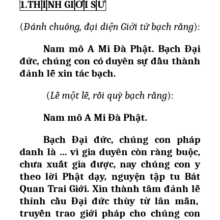
1.TH
Ỉ
NH GI
Ớ
I S
Ư
(
Đánh chuông, đại diện Gi
ớ
i t
ử
b
ạ
ch r
ằ
ng
):
Nam mô A Mi Đà Ph
ậ
t. B
ạ
ch Đ
ạ
i
đ
ứ
c, chúng con có duyên s
ự
đ
ầ
u thành
đ
ả
nh l
ễ
xin tác b
ạ
ch.
(
L
ễ
m
ộ
t l
ễ
, r
ồ
i quỳ b
ạ
ch r
ằ
ng
):
Nam mô A Mi Đà Ph
ậ
t.
B
ạ
ch Đ
ạ
i đ
ứ
c, chúng con pháp
danh là … vì gia duyên còn ràng bu
ộ
c,
ch
ư
a xu
ấ
t gia đ
ượ
c, nay chúng con y
theo l
ờ
i Ph
ậ
t d
ạ
y, nguy
ệ
n t
ậ
p tu Bát
Quan Trai Gi
ớ
i. Xin thành tâm đ
ả
nh l
ễ
th
ỉ
nh c
ầ
u Đ
ạ
i đ
ứ
c thùy t
ừ
lân m
ẫ
n,
truy
ề
n trao gi
ớ
i pháp cho chúng con