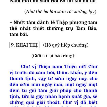
Nam mô C
ầ
u Sám H
ố
i B
ồ
Tát Ma ha tát.
(
Nh
ư
th
ế
ba l
ầ
n sám r
ồ
i x
ướ
ng, l
ạ
y
).
– Nh
ứ
t tâm đ
ả
nh l
ễ
Th
ậ
p ph
ươ
ng tam
th
ế
nh
ấ
t thi
ế
t th
ườ
ng tr
ụ
Tam B
ả
o,
tam bái.
9. KHAI THỊ
(Hồ quỳ hiệp chưởng)
(
Gi
ớ
i s
ư
l
ạ
i b
ả
o r
ằ
ng):
Chư vị Thiện nam
Thi
ệ
n n
ữ! Chư
vị trước đã sám hối, thân, khẩu, ý đều
thanh tịnh; vậy từ sớm ngày nay, cho
đến sớm mai ngày mai, một ngày một
đêm tu giữ tám giới pháp cho thanh
tịnh, tức là gây nhân hạnh xuất gia, sẽ
chứng quả giải thoát. Chư vị đã biết