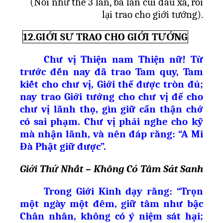
(Nói nh
ư
th
ế
3 l
ầ
n, ba l
ầ
n cúi đ
ầ
u xá, r
ồ
i
l
ạ
i trao cho gi
ớ
i t
ướ
ng).
12.GIỚI SƯ TRAO CHO GIỚI TƯỚNG
Chư vị Thiện nam Thiện nữ! Từ
trước đến nay đã trao Tam quy, Tam
kiết cho chư vị, Giới thể được tròn đủ;
nay trao Giới tướng cho chư vị để cho
chư vị lãnh thọ, gìn giữ cẩn thận chớ
có sai phạm. Chư vị phải nghe cho kỹ
mà nhận lãnh, và nên đáp rằng: “A Mi
Đà Phật giữ được”.
Giới Thứ Nhất – Không Có Tâm Sát Sanh
Trong Giới Kinh dạy rằng: “Trọn
một ngày một đêm, giữ tâm như bậc
Chân nhân, không có ý niệm sát hại;