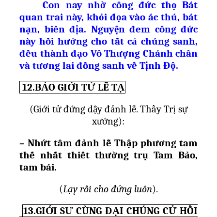
Con nay nh
ờ
công đ
ứ
c th
ọ
Bát
quan trai này, kh
ỏ
i đ
ọ
a vào ác thú, bát
n
ạ
n, biên đ
ị
a. Nguy
ệ
n đem công đ
ứ
c
này h
ồ
i h
ướ
ng cho t
ấ
t c
ả
chúng sanh,
đ
ề
u thành đ
ạ
o Vô Th
ượ
ng Chánh chân
và t
ươ
ng lai đ
ồ
ng sanh v
ề
T
ị
nh Đ
ộ
.
12.BẢO GIỚI TỬ LỄ TẠ
(
Gi
ớ
i t
ử
đ
ứ
ng d
ậ
y đ
ả
nh l
ễ
. Th
ầ
y Tr
ị
s
ự
x
ướ
ng):
– Nh
ứ
t tâm đ
ả
nh l
ễ
Th
ậ
p ph
ươ
ng tam
th
ế
nh
ấ
t thi
ế
t th
ườ
ng tr
ụ
Tam B
ả
o,
tam bái.
(
L
ạ
y r
ồ
i cho đ
ứ
ng luôn
).
13.GIỚI SƯ CÙNG ĐẠI CHÚNG CỬ HỒI