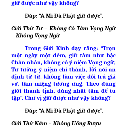
giữ được như vậy không?
Đáp: “A Mi Đà Ph
ậ
t gi
ữ
đ
ượ
c”.
Giới Thứ Tư – Không Có Tâm Vọng Ngữ
– Không Vọng Ngữ
Trong Giới Kinh dạy rằng: “Trọn
một ngày một đêm, giữ tâm như bậc
Chân nhân, không có ý niệm Vọng ngữ;
Tư tưởng ý niệm chí thành, lời nói an
định từ từ, không làm việc dối trá giả
vờ, tâm miệng tương ưng. Theo đúng
giới thanh tịnh, dùng nhất tâm để tu
tập”. Chư vị giữ được như vậy không?
Đáp: “A Mi Đà Ph
ậ
t gi
ữ
đ
ượ
c”.
Giới Thứ Năm – Không Uống Rượu