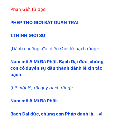
Phần Giới tử đọc:
PHÉP TH
Ọ
GI
Ớ
I BÁT QUAN TRAI
1.TH
Ỉ
NH GI
Ớ
I S
Ư
(Đánh chuông, đại diện Giới tử bạch rằng):
Nam mô A Mi Đà Ph
ậ
t. B
ạ
ch Đ
ạ
i đ
ứ
c, chúng
con có duyên s
ự
đ
ầ
u thành đ
ả
nh l
ễ
xin tác
b
ạ
ch.
(
L
ễ
m
ộ
t l
ễ
, r
ồ
i quỳ b
ạ
ch r
ằ
ng
):
Nam mô A Mi Đà Ph
ậ
t.
B
ạ
ch Đ
ạ
i đ
ứ
c, chúng con Pháp danh là … vì