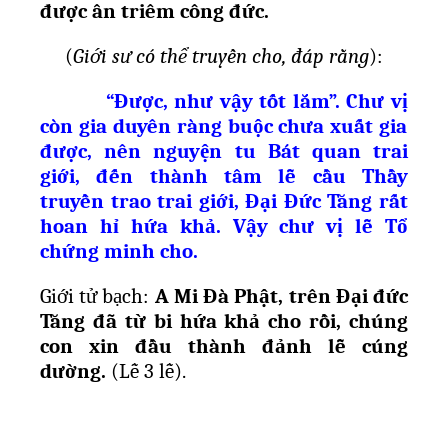
đ
ượ
c ân triêm công đ
ứ
c.
(
Gi
ớ
i s
ư
có th
ể
truy
ề
n cho, đáp r
ằ
ng
):
“Đ
ượ
c, nh
ư
v
ậ
y t
ố
t l
ắ
m”. Chư v
ị
còn gia duyên ràng bu
ộ
c ch
ư
a xu
ấ
t gia
đ
ượ
c, nên nguy
ệ
n tu Bát quan trai
gi
ớ
i, đ
ế
n thành tâm l
ễ
c
ầ
u Th
ầ
y
truy
ề
n trao trai gi
ớ
i, Đ
ạ
i Đ
ứ
c Tăng r
ấ
t
hoan h
ỉ
h
ứ
a kh
ả
. V
ậ
y chư v
ị
l
ễ
T
ổ
ch
ứ
ng minh cho.
Gi
ớ
i t
ử
b
ạ
ch:
A Mi Đà Ph
ậ
t, trên Đ
ạ
i đ
ứ
c
Tăng đã t
ừ
bi h
ứ
a kh
ả
cho r
ồ
i, chúng
con xin đ
ầ
u thành đ
ả
nh l
ễ
cúng
d
ườ
ng.
(L
ễ
3 l
ễ
).