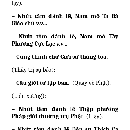
l
ạ
y).
– Nh
ứ
t tâm đ
ả
nh l
ễ
, Nam mô Ta Bà
Giáo ch
ủ
v.v…
– Nh
ứ
t tâm đ
ả
nh l
ễ
, Nam mô Tây
Ph
ươ
ng C
ự
c L
ạ
c v.v…
– Cung th
ỉ
nh ch
ư
Gi
ớ
i s
ư
thăng tòa.
(Th
ầ
y tr
ị
s
ự
b
ả
o):
–
C
ầ
u gi
ớ
i t
ử
l
ậ
p ban.
(Quay v
ề
Ph
ậ
t).
(Li
ề
n x
ướ
ng):
– Nh
ứ
t tâm đ
ả
nh l
ễ
Th
ậ
p ph
ươ
ng
Pháp gi
ớ
i th
ườ
ng tr
ụ
Ph
ậ
t.
(1 l
ạ
y).
– Nh
ứ
t tâm đ
ả
nh l
ễ
B
ổ
n s
ư
Thích Ca