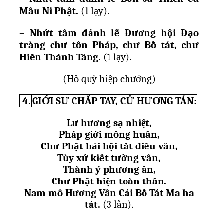
Mâu Ni Ph
ậ
t.
(1 l
ạ
y).
– Nh
ứ
t tâm đ
ả
nh l
ễ
Đ
ươ
ng h
ộ
i Đ
ạ
o
tràng ch
ư
tôn Pháp, ch
ư
B
ồ
tát, ch
ư
Hi
ề
n Thánh Tăng.
(1 l
ạ
y).
(H
ồ
quỳ hi
ệ
p ch
ưở
ng)
4.
GIỚI SƯ CHẮP TAY, CỬ HƯƠNG TÁN:
L
ư
h
ươ
ng s
ạ
nhi
ệ
t,
Pháp gi
ớ
i mông huân,
Ch
ư
Ph
ậ
t h
ả
i h
ộ
i t
ấ
t diêu văn,
Tùy x
ứ
ki
ế
t t
ườ
ng vân,
Thành ý ph
ươ
ng ân,
Ch
ư
Ph
ậ
t hi
ệ
n toàn thân.
Nam mô H
ươ
ng Vân Cái B
ồ
Tát Ma ha
tát.
(3 l
ầ
n).