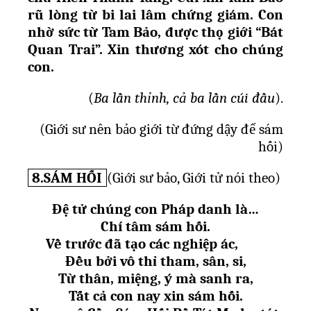
rũ lòng t
ừ
bi lai lâm ch
ứ
ng giám. Con
nh
ờ
s
ứ
c t
ừ
Tam B
ả
o, đ
ượ
c th
ọ
gi
ớ
i “Bát
Quan Trai”. Xin th
ươ
ng xót cho chúng
con.
(
Ba l
ầ
n th
ỉ
nh, c
ả
ba l
ầ
n cúi đ
ầ
u
).
(Gi
ớ
i s
ư
nên b
ả
o gi
ớ
i t
ừ
đ
ứ
ng d
ậ
y đ
ể
sám
h
ố
i)
8.SÁM HỐI
(
Giới sư bảo, Giới tử nói theo)
Đ
ệ
t
ử
chúng con Pháp danh là…
Chí tâm sám h
ố
i.
V
ề
tr
ướ
c đã t
ạ
o các nghi
ệ
p ác,
Đ
ề
u b
ở
i vô th
ỉ
tham, sân, si,
T
ừ
thân, mi
ệ
ng, ý mà sanh ra,
T
ấ
t c
ả
con nay xin sám h
ố
i.