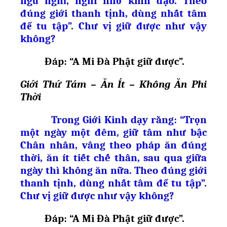
ngủ nghỉ, nghĩ nhớ kinh đạo. Theo
đúng giới thanh tịnh, dùng nhất tâm
để tu tập”. Chư vị giữ được như vậy
không?
Đáp: “A Mi Đà Ph
ậ
t gi
ữ
đ
ượ
c”.
Giới Thứ Tám – Ăn Ít – Không Ăn Phi
Thời
Trong Giới Kinh dạy rằng: “Trọn
một ngày một đêm, giữ tâm như bậc
Chân nhân, vâng theo pháp ăn đúng
thời, ăn ít tiết chế thân, sau qua giữa
ngày thì không ăn nữa. Theo đúng giới
thanh tịnh, dùng nhất tâm để tu tập”.
Chư vị giữ được như vậy không?
Đáp: “A Mi Đà Ph
ậ
t gi
ữ
đ
ượ
c”.