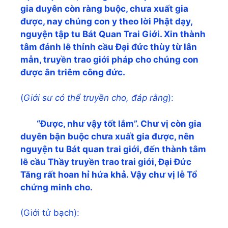
gia duyên còn ràng bu
ộ
c, ch
ư
a xu
ấ
t gia
đ
ượ
c, nay chúng con y theo l
ờ
i Ph
ậ
t d
ạ
y,
nguy
ệ
n t
ậ
p tu Bát Quan Trai Gi
ớ
i. Xin thành
tâm đ
ả
nh l
ễ
th
ỉ
nh c
ầ
u Đ
ạ
i đ
ứ
c thùy t
ừ
lân
m
ẫ
n, truy
ề
n trao gi
ớ
i pháp cho chúng con
đ
ượ
c ân triêm công đ
ứ
c.
(
Gi
ớ
i s
ư
có th
ể
truy
ề
n cho, đáp r
ằ
ng
):
“Đ
ượ
c, nh
ư
v
ậ
y t
ố
t l
ắ
m”. Chư v
ị
còn gia
duyên b
ậ
n bu
ộ
c ch
ư
a xu
ấ
t gia đ
ượ
c, nên
nguy
ệ
n tu Bát quan trai gi
ớ
i, đ
ế
n thành tâm
l
ễ
c
ầ
u Th
ầ
y truy
ề
n trao trai gi
ớ
i, Đ
ạ
i Đ
ứ
c
Tăng r
ấ
t hoan h
ỉ
h
ứ
a kh
ả
. V
ậ
y chư v
ị
l
ễ
T
ổ
ch
ứ
ng minh cho.
(Giới tử bạch):