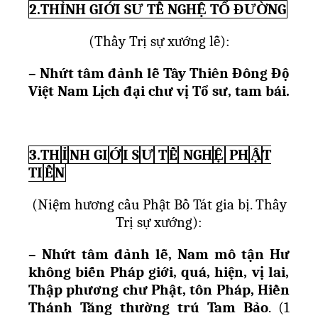
2.THỈNH GIỚI SƯ TỀ NGHỆ TỔ ĐƯỜNG
(Th
ầ
y Tr
ị
s
ự
x
ướ
ng l
ễ)
:
– Nh
ứ
t tâm đ
ả
nh l
ễ
Tây Thiên Đông Đ
ộ
Vi
ệ
t Nam L
ị
ch đ
ạ
i ch
ư
v
ị
T
ổ
s
ư
, tam bái.
3.TH
Ỉ
NH GI
Ớ
I S
Ư
T
Ề
NGH
Ệ
PH
Ậ
T
TI
Ề
N
(Ni
ệ
m h
ươ
ng c
ầ
u Ph
ậ
t B
ồ
Tát gia b
ị
. Th
ầ
y
Tr
ị
s
ự
x
ướ
ng):
– Nh
ứ
t tâm đ
ả
nh l
ễ
, Nam mô t
ậ
n H
ư
không bi
ế
n Pháp gi
ớ
i, quá, hi
ệ
n, v
ị
lai,
Th
ậ
p ph
ươ
ng ch
ư
Ph
ậ
t, tôn Pháp, Hi
ề
n
Thánh Tăng th
ườ
ng trú Tam B
ả
o
. (1