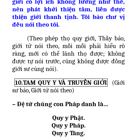
giới có lợi ích không lường như thế,
nên phát khởi thiện tâm, liền được
thiện giới thanh tịnh. Tôi bảo chư vị
đều nói theo tôi.
(Theo phép th
ọ
quy gi
ớ
i, Th
ầ
y b
ả
o,
gi
ớ
i t
ử
nói theo, m
ỗ
i m
ỗ
i ph
ả
i hi
ể
u rõ
ràng, m
ớ
i có th
ể
lãnh th
ọ
đ
ượ
c; không
đ
ượ
c t
ự
nói tr
ướ
c, cũng không đ
ượ
c đ
ồ
ng
gi
ớ
i s
ư
cùng nói).
10.TAM QUY Y VÀ TRUYỀN GIỚI
(Giới
sư bảo, Giới tử nói theo)
– Đ
ệ
t
ử
chúng con Pháp danh là…
Quy y Ph
ậ
t.
Quy y Pháp.
Quy y Tăng.