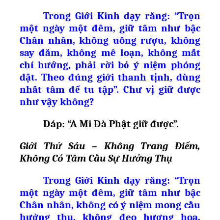
Trong Giới Kinh dạy rằng: “Trọn
một ngày một đêm, giữ tâm như bậc
Chân nhân, không uống rượu, không
say đắm, không mê loạn, không mất
chí hướng, phải rời bỏ ý niệm phóng
dật. Theo đúng giới thanh tịnh, dùng
nhất tâm để tu tập”. Chư vị giữ được
như vậy không?
Đáp: “A Mi Đà Ph
ậ
t gi
ữ
đ
ượ
c”.
Giới Thứ Sáu – Không Trang Điểm,
Không Có Tâm Cầu Sự Hưởng Thụ
Trong Giới Kinh dạy rằng: “Trọn
một ngày một đêm, giữ tâm như bậc
Chân nhân, không có ý niệm mong cầu
hưởng thụ, không đeo hương hoa,