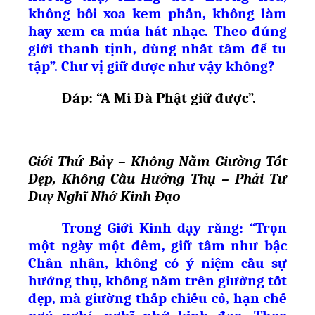
không bôi xoa kem phấn, không làm
hay xem ca múa hát nhạc. Theo đúng
giới thanh tịnh, dùng nhất tâm để tu
tập”. Chư vị giữ được như vậy không?
Đáp: “A Mi Đà Ph
ậ
t gi
ữ
đ
ượ
c”.
Giới Thứ Bảy – Không Nằm Giường Tốt
Đẹp, Không Cầu Hưởng Thụ – Phải Tư
Duy Nghĩ Nhớ Kinh Đạo
Trong Giới Kinh dạy rằng: “Trọn
một ngày một đêm, giữ tâm như bậc
Chân nhân, không có ý niệm cầu sự
hưởng thụ, không nằm trên giường tốt
đẹp, mà giường thấp chiếu cỏ, hạn chế