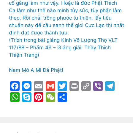
cố gắng làm như vậy. Hoặc là đức Phật Thích
Ca làm như thế nào mình tùy sức, tùy phận làm
theo. Rồi phải trồng phước tu thiện, lấy tiêu
chuẩn này để cầu sanh thế giới Cực Lạc thì nhất
định đạt được thành tựu.
(Trích trong bài giảng Kinh Vô Lượng Thọ VLT
117/88 – Phẩm 46 – Giảng giải: Thầy Thích
Thiện Trang)
Nam Mô A Mi Đà Phật!
F
M
E
G
T
Pr
C
Vi
T
a
e
m
m
w
in
o
b
el
W
S
Pi
W
S
c
s
ai
ai
itt
t
p
er
e
h
k
nt
e
h
e
s
l
l
er
y
gr
at
y
er
C
ar
b
e
Li
a
s
p
e
h
e