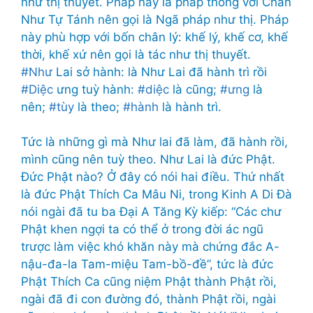
như thị thuyết. Pháp này là pháp thông với Chân
Như Tự Tánh nên gọi là Ngã pháp như thị. Pháp
này phù hợp với bốn chân lý: khế lý, khế cơ, khế
thời, khế xứ nên gọi là tác như thị thuyết.
#Như
Lai sở hành: là Như Lai đã hành trì rồi
#Diệc
ưng tuỳ hành:
#diệc
là cũng;
#ưng
là
nên;
#tùy
là theo;
#hành
là hành trì.
Tức là những gì mà Như lai đã làm, đã hành rồi,
mình cũng nên tuỳ theo. Như Lai là đức Phật.
Đức Phật nào? Ở đây có nói hai điều. Thứ nhất
là đức Phật Thích Ca Mâu Ni, trong Kinh A Di Đà
nói ngài đã tu ba Đại A Tăng Kỳ kiếp: “Các chư
Phật khen ngợi ta có thể ở trong đời ác ngũ
trược làm việc khó khăn này mà chứng đắc A-
nậu-đa-la Tam-miệu Tam-bồ-đề”, tức là đức
Phật Thích Ca cũng niệm Phật thành Phật rồi,
ngài đã đi con đường đó, thành Phật rồi, ngài