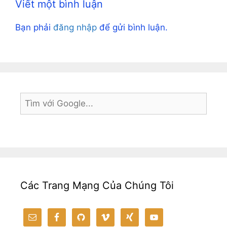
o
n
n
m
A
e
st
at
Viết một bình luận
o
g
k
p
Bạn phải
đăng nhập
để gửi bình luận.
k
er
p
Các Trang Mạng Của Chúng Tôi