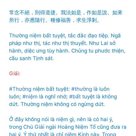
常念不絕，則得道捷。我法如是，作如是說。如來
所行，亦應隨行。種修福善，求生淨剎。
Thường niệm bất tuyệt, tắc đắc đạo tiệp. Ngã
pháp như thị, tác như thị thuyết. Như Lai sở
hành, diệc ưng tùy hành. Chủng tu phước thiện,
cầu sanh Tịnh sát.
Giải:
#Thường
niệm bất tuyệt:
#thường
là luôn
luôn;
#niệm
là nghĩ nhớ;
#bất
tuyệt là không
dứt. Thường niệm không có ngừng dứt.
Ở đây không nói là niệm gì, nên là có hai ý,
trong Chú Giải ngài Hoàng Niệm Tổ cũng đưa ra
hai ý. Ý thứ nhất là chỉ niệm Kinh này. Trong