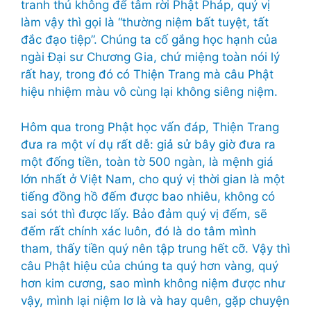
tranh thủ không để tâm rời Phật Pháp, quý vị
làm vậy thì gọi là “thường niệm bất tuyệt, tất
đắc đạo tiệp”. Chúng ta cố gắng học hạnh của
ngài Đại sư Chương Gia, chứ miệng toàn nói lý
rất hay, trong đó có Thiện Trang mà câu Phật
hiệu nhiệm màu vô cùng lại không siêng niệm.
Hôm qua trong Phật học vấn đáp, Thiện Trang
đưa ra một ví dụ rất dễ: giả sử bây giờ đưa ra
một đống tiền, toàn tờ 500 ngàn, là mệnh giá
lớn nhất ở Việt Nam, cho quý vị thời gian là một
tiếng đồng hồ đếm được bao nhiêu, không có
sai sót thì được lấy. Bảo đảm quý vị đếm, sẽ
đếm rất chính xác luôn, đó là do tâm mình
tham, thấy tiền quý nên tập trung hết cỡ. Vậy thì
câu Phật hiệu của chúng ta quý hơn vàng, quý
hơn kim cương, sao mình không niệm được như
vậy, mình lại niệm lơ là và hay quên, gặp chuyện