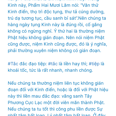
Kinh này, Phẩm Hai Mươi Lăm nói: “Văn thử
Kinh điển, thọ trì độc tụng, thư tả cúng dường,
trú dạ tương tục, cầu sanh bỉ sát”.Nên chúng ta
hàng ngày tụng Kinh này là đúng rồi, cố gắng
không có ngừng nghỉ. Ý thứ hai là thường niệm
Phật hiệu không gián đoạn. Nên nói niệm Phật
cũng được, niệm Kinh cũng được, đó là ý nghĩa,
phải thường xuyên niệm không có gián đoạn.
#Tắc
đắc đạo tiệp:
#tắc
là liền hay thì;
#tiệp
là
khoái tốc, tức là rất nhanh, nhanh chóng.
Nếu chúng ta thường niệm liên tục không gián
đoạn đối với Kinh điển, hoặc là đối với Phật hiệu
này thì liền mau đắc đạo: vãng sanh Tây
Phương Cực Lạc một đời viên mãn thành Phật.
Nếu chúng ta tu tốt thì công phu liền được Sự
nhất tâm bất loạn, Lý nhất tâm bất loạn. Ở đây