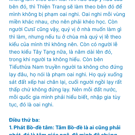
bên đó, thì Thiện Trang sẽ làm theo bên đó để
mình không bị phạm oai nghi. Oai nghi mỗi vùng
miền khác nhau, cho nên phải khéo học. Còn
người Cưsĩ cũng vậy, quý vị ở nhà muốn làm gì
thì làm, nhưng nếu tu ở chùa mà quý vị lễ theo
kiểu của mình thì không nên. Còn có người lễ
theo kiểu Tây Tạng nữa, là nằm dài lên đó,
trong khi người ta không hiểu. Còn bên
Tiểuthừa Nam truyền người ta không cho đứng
lạy đâu, họ nói là phạm oai nghi. Họ quỳ xuống
sát đất xếp hai chân lại, cuối người ngồi lạy rất
thấp chứ không đứng lạy. Nên mỗi đất nước,
mỗi quốc gia mình phải hiểu biết, nhập gia tùy
tục, đó là oai nghi.
Điều thứ ba:
1. Phát Bồ-đề tâm: Tâm Bồ-đề là ai cũng phải
phát, đó là tâm giác ngộ, độ mình độ chúng