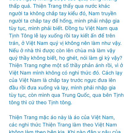
thấp quá. Thiện Trang thấy qua nước khác
người ta không chắp tay kiểu đó, Nam truyền
người ta chắp tay để hổng, mình phải nhập gia
tùy tục, mình phải biết. Đồng tu Việt Nam qua
Tịnh Tông lễ lạy xuống rồi tay kiết ấn để trên
trán, ở Việt Nam quý vị không nên làm như vậy.
Nếu ở nhà thì được còn lên chùa mà làm vậy
quý thầy không biết, họ ghét, nói làm gì kỳ vậy?
Thiện Trang nghe một số thầy phản ánh rồi, vì ở
Việt Nam mình không có nghi thức đó. Cách lạy
của Việt Nam là chắp tay trước ngực đưa lên
đầu rồi đưa xuống và lạy, mình phải nhập gia
tùy tục, còn mình qua Trung Quốc, qua bên Tịnh
tông thì cứ theo Tịnh tông.
Thiện Trang mặc áo này là áo của Việt Nam,
các nghi thức Thiện Trang làm theo Việt Nam
không làm theo bên kia. Khi nào đắp y nâu của