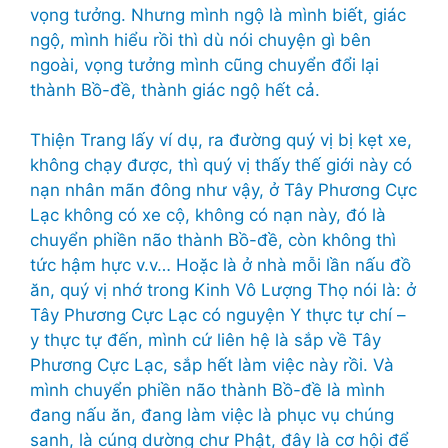
vọng tưởng. Nhưng mình ngộ là mình biết, giác
ngộ, mình hiểu rồi thì dù nói chuyện gì bên
ngoài, vọng tưởng mình cũng chuyển đổi lại
thành Bồ-đề, thành giác ngộ hết cả.
Thiện Trang lấy ví dụ, ra đường quý vị bị kẹt xe,
không chạy được, thì quý vị thấy thế giới này có
nạn nhân mãn đông như vậy, ở Tây Phương Cực
Lạc không có xe cộ, không có nạn này, đó là
chuyển phiền não thành Bồ-đề, còn không thì
tức hậm hực v.v… Hoặc là ở nhà mỗi lần nấu đồ
ăn, quý vị nhớ trong Kinh Vô Lượng Thọ nói là: ở
Tây Phương Cực Lạc có nguyện Y thực tự chí –
y thực tự đến, mình cứ liên hệ là sắp về Tây
Phương Cực Lạc, sắp hết làm việc này rồi. Và
mình chuyển phiền não thành Bồ-đề là mình
đang nấu ăn, đang làm việc là phục vụ chúng
sanh, là cúng dường chư Phật, đây là cơ hội để