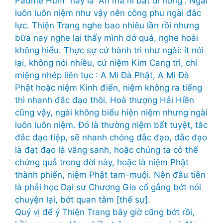
Padme Hum” hay là “Án ma ni bát di hồng”. Ngài
luôn luôn niệm như vậy nên công phu ngài đắc
lực. Thiện Trang nghe bao nhiêu lần rồi nhưng
bữa nay nghe lại thấy mình dở quá, nghe hoài
không hiểu. Thực sự cứ hành trì như ngài: ít nói
lại, không nói nhiều, cứ niệm Kim Cang trì, chỉ
miệng nhép liên tục : A Mi Đà Phật, A Mi Đà
Phật hoặc niệm Kinh điển, niệm không ra tiếng
thì nhanh đắc đạo thôi. Hoà thượng Hải Hiền
cũng vậy, ngài không biểu hiện niệm nhưng ngài
luôn luôn niệm. Đó là thường niệm bất tuyệt, tắc
đắc đạo tiệp, sẽ nhanh chóng đắc đạo, đắc đạo
là đạt đạo là vãng sanh, hoặc chúng ta có thể
chứng quả trong đời này, hoặc là niệm Phật
thành phiến, niệm Phật tam-muội. Nên đầu tiên
là phải học Đại sư Chương Gia cố gắng bớt nói
chuyện lại, bớt quan tâm [thế sự].
Quý vị để ý Thiện Trang bây giờ cũng bớt rồi,