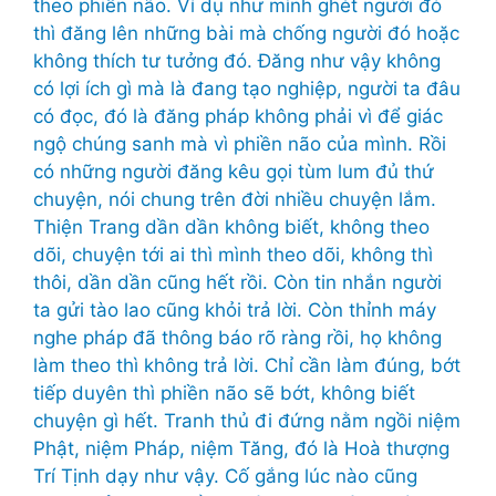
theo phiền não. Ví dụ như mình ghét người đó
thì đăng lên những bài mà chống người đó hoặc
không thích tư tưởng đó. Đăng như vậy không
có lợi ích gì mà là đang tạo nghiệp, người ta đâu
có đọc, đó là đăng pháp không phải vì để giác
ngộ chúng sanh mà vì phiền não của mình. Rồi
có những người đăng kêu gọi tùm lum đủ thứ
chuyện, nói chung trên đời nhiều chuyện lắm.
Thiện Trang dần dần không biết, không theo
dõi, chuyện tới ai thì mình theo dõi, không thì
thôi, dần dần cũng hết rồi. Còn tin nhắn người
ta gửi tào lao cũng khỏi trả lời. Còn thỉnh máy
nghe pháp đã thông báo rõ ràng rồi, họ không
làm theo thì không trả lời. Chỉ cần làm đúng, bớt
tiếp duyên thì phiền não sẽ bớt, không biết
chuyện gì hết. Tranh thủ đi đứng nằm ngồi niệm
Phật, niệm Pháp, niệm Tăng, đó là Hoà thượng
Trí Tịnh dạy như vậy. Cố gắng lúc nào cũng