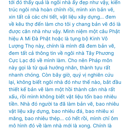
tới đó thấy quả là ngôi nhà ấy đẹp như vậy, kiến
trúc ngôi nhà hoàn chỉnh rồi, mình xin bản vẽ,
xin tất cả các chi tiết, vật liệu xây dựng… đem
về kêu thợ đến làm cho tôi y chang bản vẽ đó là
được căn nhà như vậy. Mình niệm một câu Phật
hiệu A Mi Đà Phật hoặc là tụng bộ Kinh Vô
Lượng Thọ này, chính là mình đã đem bản vẽ,
đem tất cả thông tin về ngôi nhà Tây Phương
Cực Lạc đó về mình làm. Cho nên Pháp môn
này gọi là từ quả hướng nhân, thành tựu rất
nhanh chóng. Còn bây giờ, quý vị nghiên cứu
lại, không biết ngôi nhà đó như thế nào, bắt đầu
thiết kế bản vẽ làm một hồi thành căn nhà rất
xấu, rồi mình không biết vật liệu tốn bao nhiêu
tiền. Nhà đó người ta đã làm bản vẽ, bao nhiêu
vật liệu xây dựng, bao nhiêu đá, bao nhiêu xi
măng, bao nhiêu thép… có hết rồi, mình chỉ ôm
mô hình đó về làm nhà mới là xong. Chính là