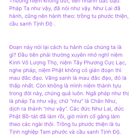
Thường niệm không dứt, liền nhanh đắc đạo.
Pháp Ta như vậy, đã nói như vậy. Như Lai đã
hành, cũng nên hành theo: trồng tu phước thiện,
cầu sanh Tịnh Độ .
Đoạn này nói lại cách tu hành của chúng ta là
gì? Đầu tiên phải thường xuyên nhớ nghĩ niệm
Kinh Vô Lượng Thọ, niệm Tây Phương Cực Lạc,
nghe pháp, niệm Phật không có gián đoạn thì
mau đắc đạo. Vãng sanh là mau đắc đạo, đó là
thấp nhất. Còn không là mình niệm thành tựu
trong đời này, chứng quả luôn. Ngã pháp như thị
là pháp Ta như vậy, chữ “như” là Chân Như,
dịch ra thành “như vậy”. Các đức Như Lai, đức
Phật Bồ-tát đã làm rồi, giờ mình cố gắng làm
theo các ngài thôi. Trồng tu phước thiện là tu
Tịnh nghiệp Tam phước và cầu sanh Tịnh Độ.