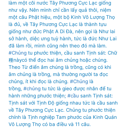
làm một cõi nước Tây Phương Cực Lạc giống
như vậy. Nên mình chỉ cần lấy quả thôi, niệm
một câu Phật hiệu, một bộ Kinh Vô Lượng Thọ
là đủ, về Tây Phương Cực Lạc là thành tựu
giống như đức Phật A Di Đà, nên gọi là Như lai
sở hành, diệc ưng tuỳ hành, tức là đức Như Lai
đã làm rồi, mình cũng nên theo đó mà làm.
#Chủng
tu phước thiện, cầu sanh Tịnh sát: Chữ
種nàycó thể đọc hai âm chủng hoặc chúng.
Theo Từ điển âm chúng là trồng, cũng có khi
âm chủng là trồng, mà thường người ta đọc
chủng, ít khi đọc là chúng.
#Chủng
là
trồng,
#chủng
tu tức là gieo được nhân để tu
hành những phước thiện;
#cầu
sanh Tịnh sát:
Tịnh sát với Tịnh Độ giống nhau tức là cầu sanh
về Tây Phương Cực Lạc. Chủng tu phước thiện
chính là Tịnh nghiệp Tam phước của Kinh Quán
Vô Lượng Thọ có ba điều và 11 câu.