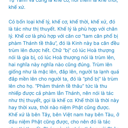
Tự Tánh và cũng là khế cơ, nói thêm là khế thời,
khế xứ.
Có bốn loại khế lý, khế cơ, khế thời, khế xứ, đó
là tác như thị thuyết. Khế lý là phù hợp với chân
lý. Khế cơ là phù hợp với căn cơ “tam căn phổ bị
phàm Thánh tề thâu”, đó là Kinh này ba căn đều
trùm lên được hết. Chữ “bị” có lúc Hoà thượng
nói là gia bị, có lúc Hoà thượng nói là trùm lên,
hai nghĩa này nghĩa nào cũng đúng. Trùm lên
giống như là mặc lên, đắp lên, người ta lạnh quá
đắp mền lên cho người ta, đó là “phổ bị” là trùm
lên cho họ. “Phàm thánh tề thâu” tức là thu
nhiếp được cả phàm lẫn Thánh, nên nói là tác
như thị thuyết, gọi là khế cơ. Khế thời là thời này
hay thời xưa, thời nào niệm Phật cũng được.
Khế xứ là bên Tây, bên Việt nam hay bên Tàu, ở
đâu niệm Phật cũng được, cho nên đó là tác