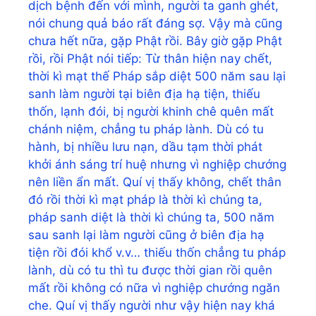
dịch bệnh đến với mình, người ta ganh ghét,
nói chung quả báo rất đáng sợ. Vậy mà cũng
chưa hết nữa, gặp Phật rồi. Bây giờ gặp Phật
rồi, rồi Phật nói tiếp: Từ thân hiện nay chết,
thời kì mạt thế Pháp sắp diệt 500 năm sau lại
sanh làm người tại biên địa hạ tiện, thiếu
thốn, lạnh đói, bị người khinh chê quên mất
chánh niệm, chẳng tu pháp lành. Dù có tu
hành, bị nhiều lưu nạn, dầu tạm thời phát
khởi ánh sáng trí huệ nhưng vì nghiệp chướng
nên liền ẩn mất. Quí vị thấy không, chết thân
đó rồi thời kì mạt pháp là thời kì chúng ta,
pháp sanh diệt là thời kì chúng ta, 500 năm
sau sanh lại làm người cũng ở biên địa hạ
tiện rồi đói khổ v.v… thiếu thốn chẳng tu pháp
lành, dù có tu thì tu được thời gian rồi quên
mất rồi không có nữa vì nghiệp chướng ngăn
che. Quí vị thấy người như vậy hiện nay khá