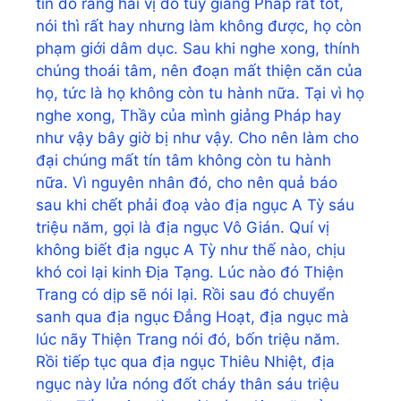
tín đồ rằng hai vị đó tuy giảng Pháp rất tốt,
nói thì rất hay nhưng làm không được, họ còn
phạm giới dâm dục. Sau khi nghe xong, thính
chúng thoái tâm, nên đoạn mất thiện căn của
họ, tức là họ không còn tu hành nữa. Tại vì họ
nghe xong, Thầy của mình giảng Pháp hay
như vậy bây giờ bị như vậy. Cho nên làm cho
đại chúng mất tín tâm không còn tu hành
nữa. Vì nguyên nhân đó, cho nên quả báo
sau khi chết phải đoạ vào địa ngục A Tỳ sáu
triệu năm, gọi là địa ngục Vô Gián. Quí vị
không biết địa ngục A Tỳ như thế nào, chịu
khó coi lại kinh Địa Tạng. Lúc nào đó Thiện
Trang có dịp sẽ nói lại. Rồi sau đó chuyển
sanh qua địa ngục Đẳng Hoạt, địa ngục mà
lúc nãy Thiện Trang nói đó, bốn triệu năm.
Rồi tiếp tục qua địa ngục Thiêu Nhiệt, địa
ngục này lửa nóng đốt cháy thân sáu triệu