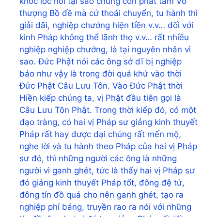
khóc lóc nói tại sao chúng con phát tâm Vô
thượng Bồ đề mà cứ thoái chuyển, tu hành thì
giải đãi, nghiệp chướng hiện tiền v.v… đối với
kinh Pháp không thể lãnh thọ v.v… rất nhiều
nghiệp nghiệp chướng, là tại nguyên nhân vì
sao. Đức Phật nói các ông sở dĩ bị nghiệp
báo như vậy là trong đời quá khứ vào thời
Đức Phật Câu Lưu Tôn. Vào Đức Phật thời
Hiền kiếp chúng ta, vị Phật đầu tiên gọi là
Câu Lưu Tôn Phật. Trong thời kiếp đó, có một
đạo tràng, có hai vị Pháp sư giảng kinh thuyết
Pháp rất hay được đại chúng rất mến mộ,
nghe lời và tu hành theo Pháp của hai vị Pháp
sư đó, thì những người các ông là những
người vì ganh ghét, tức là thấy hai vị Pháp sư
đó giảng kinh thuyết Pháp tốt, đông đệ tử,
đông tín đồ quá cho nên ganh ghét, tạo ra
nghiệp phỉ báng, truyền rao ra nói với những