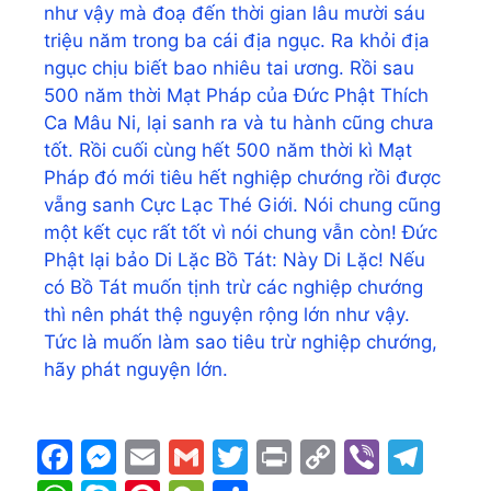
như vậy mà đoạ đến thời gian lâu mười sáu
triệu năm trong ba cái địa ngục. Ra khỏi địa
ngục chịu biết bao nhiêu tai ương. Rồi sau
500 năm thời Mạt Pháp của Đức Phật Thích
Ca Mâu Ni, lại sanh ra và tu hành cũng chưa
tốt. Rồi cuối cùng hết 500 năm thời kì Mạt
Pháp đó mới tiêu hết nghiệp chướng rồi được
vẵng sanh Cực Lạc Thé Giới. Nói chung cũng
một kết cục rất tốt vì nói chung vẫn còn! Đức
Phật lại bảo Di Lặc Bồ Tát: Này Di Lặc! Nếu
có Bồ Tát muốn tịnh trừ các nghiệp chướng
thì nên phát thệ nguyện rộng lớn như vậy.
Tức là muốn làm sao tiêu trừ nghiệp chướng,
hãy phát nguyện lớn.
F
M
E
G
T
Pr
C
Vi
T