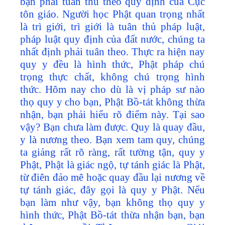
bạn phải tuân thủ theo quy định của Cục
tôn giáo. Người học Phật quan trọng nhất
là trì giới, trì giới là tuân thủ pháp luật,
pháp luật quy định của đất nước, chúng ta
nhất định phải tuân theo. Thực ra hiện nay
quy y đều là hình thức, Phật pháp chú
trọng thực chất, không chú trọng hình
thức. Hôm nay cho dù là vị pháp sư nào
thọ quy y cho bạn, Phật Bồ-tát không thừa
nhận, bạn phải hiểu rõ điểm này. Tại sao
vậy? Bạn chưa làm được. Quy là quay đầu,
y là nương theo. Bạn xem tam quy, chúng
ta giảng rất rõ ràng, rất tường tận, quy y
Phật, Phật là giác ngộ, tự tánh giác là Phật,
từ điên đảo mê hoặc quay đầu lại nương về
tự tánh giác, đây gọi là quy y Phật. Nếu
bạn làm như vậy, bạn không thọ quy y
hình thức, Phật Bồ-tát thừa nhận bạn, bạn