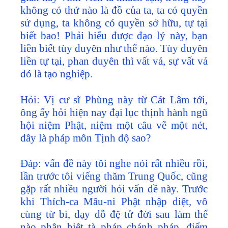
không có thứ nào là đồ của ta, ta có quyền
sử dụng, ta không có quyền sở hữu, tự tại
biết bao! Phải hiểu được đạo lý này, bạn
liền biết tùy duyên như thế nào. Tùy duyên
liền tự tại, phan duyên thì vất vả, sự vất vả
đó là tạo nghiệp.
Hỏi: Vị cư sĩ Phùng này từ Cát Lâm tới,
ông ấy hỏi hiện nay đại lục thịnh hành ngũ
hội niệm Phật, niệm một câu vẽ một nét,
đây là pháp môn Tịnh độ sao?
Đáp: vấn đề này tôi nghe nói rất nhiều rồi,
lần trước tôi viếng thăm Trung Quốc, cũng
gặp rất nhiều người hỏi vấn đề này. Trước
khi Thích-ca Mâu-ni Phật nhập diệt, vô
cùng từ bi, dạy dỗ đệ tử đời sau làm thế
nào phân biệt tà pháp chánh pháp, điểm