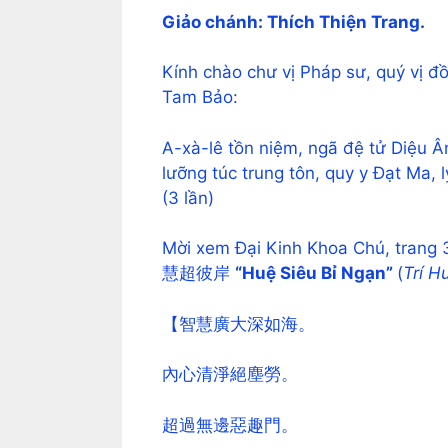
Giảo chánh: Thích Thiện Trang.
Kính chào chư vị Pháp sư, quý vị đồ
Tam Bảo:
A-xà-lê tồn niệm, ngã đệ tử Diệu Âm
lưỡng túc trung tôn, quy y Đạt Ma, 
(3 lần)
Mời xem Đại Kinh Khoa Chú, trang 
慧超彼岸
“Huệ Siêu Bỉ Ngạn”
(
Trí H
【智慧廣大深如海。
內心清淨絕塵勞。
超過無邊惡趣門。