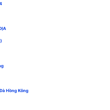
4
ĐỊA
)
ng
t Đà Hồng Kông
g