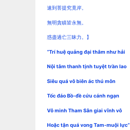
速到菩提究竟岸。
無明貪瞋皆永無。
惑盡過亡三昧力。】
“Trí huệ quảng đại thâm như hải
Nội tâm thanh tịnh tuyệt trần lao
Siêu quá vô biên ác thú môn
Tốc đáo Bồ-đề cứu cánh ngạn
Vô minh Tham Sân giai vĩnh vô
Hoặc tận quá vong Tam-muội lực”