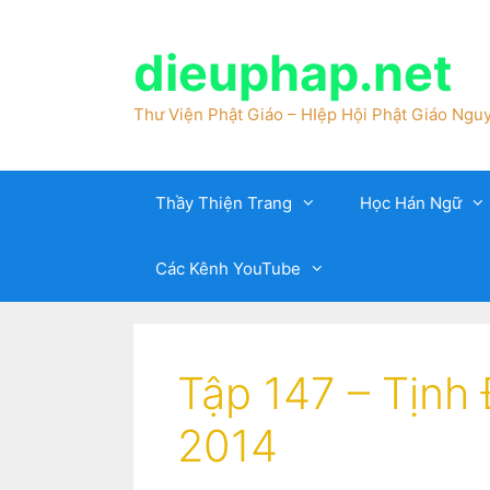
dieuphap.net
Thư Viện Phật Giáo – HIệp Hội Phật Giáo Nguy
Thầy Thiện Trang
Học Hán Ngữ
Các Kênh YouTube
Tập 147 – Tịnh
2014