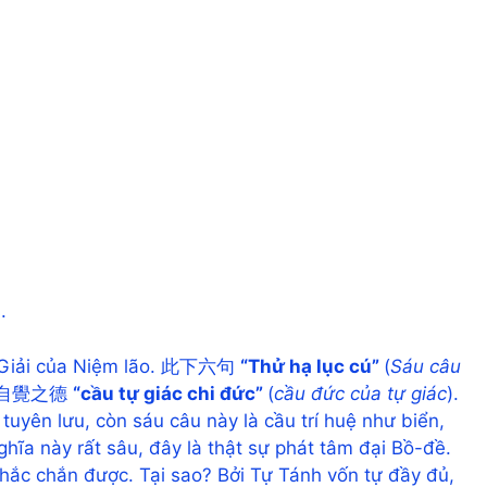
).
ú Giải của Niệm lão. 此下六句
“Thử hạ lục cú”
(
Sáu câu
c, 求自覺之德
“cầu tự giác chi đức”
(
cầu đức của tự giác
).
tuyên lưu, còn sáu câu này là cầu trí huệ như biển,
ghĩa này rất sâu, đây là thật sự phát tâm đại Bồ-đề.
chắc chắn được. Tại sao? Bởi Tự Tánh vốn tự đầy đủ,