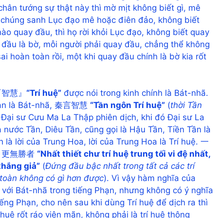
chân tướng sự thật này thì mờ mịt không biết gì, mê
 chúng sanh Lục đạo mê hoặc điên đảo, không biết
ào quay đầu, thì họ rời khỏi Lục đạo, không biết quay
y đầu là bờ, mỗi người phải quay đầu, chẳng thể không
i hoàn toàn rồi, một khi quay đầu chính là bờ kia rốt
a, 『智慧』
“Trí huệ”
được nói trong kinh chính là Bát-nhã.
 Phạn là Bát-nhã, 秦言智慧
“Tần ngôn Trí huệ”
(
thời Tần
 Đại sư Cưu Ma La Thập phiên dịch, khi đó Đại sư La
à nước Tần, Diêu Tần, cũng gọi là Hậu Tần, Tiền Tần là
 là lời của Trung Hoa, lời của Trung Hoa là Trí huệ. 一
，更無勝者
“Nhất thiết chư trí huệ trung tối vi đệ nhất,
thắng giả”
(
Đứng đầu bậc nhất trong tất cả các trí
 toàn không có gì hơn được
). Vì vậy hàm nghĩa của
n với Bát-nhã trong tiếng Phạn, nhưng không có ý nghĩa
ếng Phạn, cho nên sau khi dùng Trí huệ để dịch ra thì
í huệ rốt ráo viên mãn, không phải là trí huệ thông