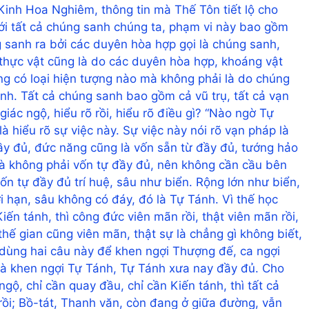
Kinh Hoa Nghiêm, thông tin mà Thế Tôn tiết lộ cho
 với tất cả chúng sanh chúng ta, phạm vi này bao gồm
g sanh ra bởi các duyên hòa hợp gọi là chúng sanh,
thực vật cũng là do các duyên hòa hợp, khoáng vật
g có loại hiện tượng nào mà không phải là do chúng
nh. Tất cả chúng sanh bao gồm cả vũ trụ, tất cả vạn
 giác ngộ, hiểu rõ rồi, hiểu rõ điều gì? “Nào ngờ Tự
à hiểu rõ sự việc này. Sự việc này nói rõ vạn pháp là
đầy đủ, đức năng cũng là vốn sẵn từ đầy đủ, tướng hảo
mà không phải vốn tự đầy đủ, nên không cần cầu bên
ốn tự đầy đủ trí huệ, sâu như biển. Rộng lớn như biển,
i hạn, sâu không có đáy, đó là Tự Tánh. Vì thế học
iến tánh, thì công đức viên mãn rồi, thật viên mãn rồi,
hế gian cũng viên mãn, thật sự là chẳng gì không biết,
 dùng hai câu này để khen ngợi Thượng đế, ca ngợi
là khen ngợi Tự Tánh, Tự Tánh xưa nay đầy đủ. Cho
gộ, chỉ cần quay đầu, chỉ cần Kiến tánh, thì tất cả
rồi; Bồ-tát, Thanh văn, còn đang ở giữa đường, vẫn