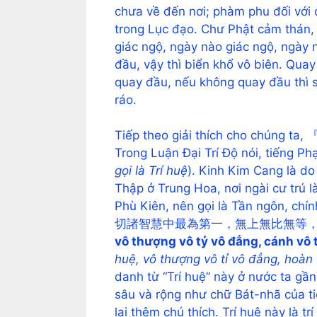
chưa về đến nơi; phàm phu đối với 
trong Lục đạo. Chư Phật cảm thán,
giác ngộ, ngày nào giác ngộ, ngày n
đầu, vậy thì biển khổ vô biên. Qua
quay đầu, nếu không quay đầu thì sa
ráo.
Tiếp theo giải thích cho chúng t
Trong Luận Đại Trí Độ nói, tiếng
gọi là Trí huệ
). Kinh Kim Cang là do
Thập ở Trung Hoa, nơi ngài cư trú l
Phù Kiên, nên gọi là Tần ngôn, chính
切諸智慧中最為第一，無上無比無等
vô thượng vô tỷ vô đẳng, cánh vô 
huệ, vô thượng vô tỉ vô đẳng, hoàn
danh từ “Trí huệ” này ở nước ta gầ
sâu và rộng như chữ Bát-nhã của ti
lại thêm chú thích. Trí huệ này là tr