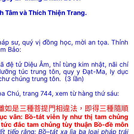
nh Tâm và Thích Thiện Trang.
áp sư, quý vị
đồng
học, mời an tọa. Thỉnh
am Bảo:
 tử Diệu Âm, thỉ tùng kim nhật, nãi chí
lưỡng túc trung tôn, quy y Đạt-Ma, ly dục
chư chúng trung tôn. (3 lần)
a Chú, trang 744, xem từ hàng thứ sáu:
離如是三種菩提門相違法，即得三種隨順
ục vân: Bồ-tát viễn ly như thị tam chủng
 tức đắc tam chủng tùy thuận Bồ-đề môn
iết
tiếp rằng: Bồ
–
tát
xa lìa ba loại pháp trái