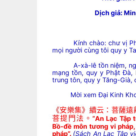
Dịch giả: Mi
Kính
chào:
chư
vị
Ph
mọi người
cùng tôi quy y T
A-xà-lê tồn niệm, ngã đệ
mạng tồn, quy y Phật Đà, 
trung tôn, quy y Tăng-Già, 
Mời xem Đại Kinh Kho
《安樂集》續云：菩薩遠
菩提門法。
“
An Lạc Tập t
Bồ-đề môn tương vi pháp,
pháp”.
(
Sách
An Lạc Tập
v