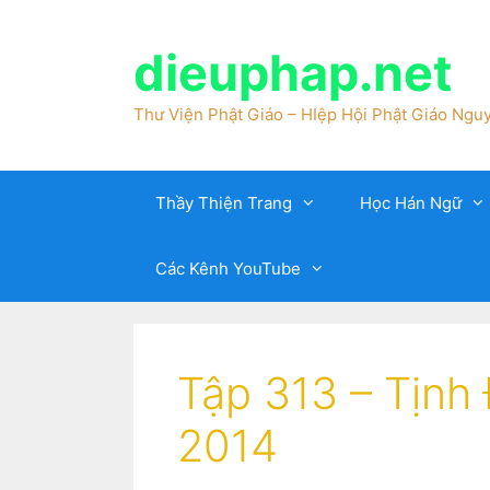
dieuphap.net
Thư Viện Phật Giáo – HIệp Hội Phật Giáo Nguy
Thầy Thiện Trang
Học Hán Ngữ
Các Kênh YouTube
Tập 313 – Tịnh
2014