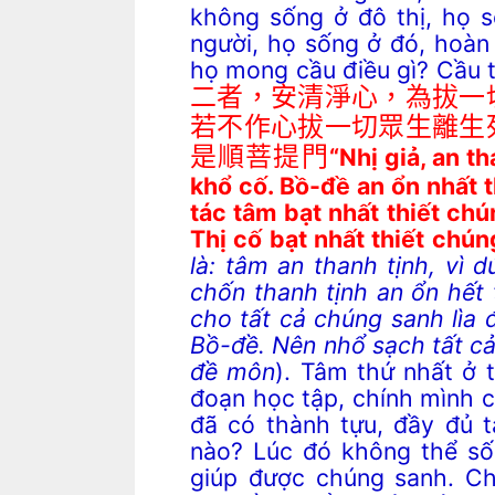
không sống ở đô thị, họ s
người, họ sống ở đó, hoàn
họ mong cầu điều gì? Cầu 
二者，安清淨心，為拔一
若不作心拔一切眾生離生
是順菩提門
“Nhị giả, an th
khổ cố.
Bồ-đề an ổn nhất t
tác tâm bạt nhất thiết chú
Thị cố bạt nhất thiết chú
là: tâm an thanh tịnh, vì 
chốn thanh tịnh an ổn hết
cho tất cả chúng sanh lìa đ
Bồ-đề. Nên nhổ sạch tất cả
đề môn
). Tâm thứ nhất ở t
đoạn học tập, chính mình c
đã có thành tựu, đầy đủ t
nào? Lúc đó không thể sốn
giúp được chúng sanh. Ch