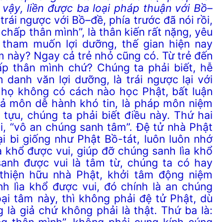
 vậy
,
liền được
ba loại pháp
thuận
với B
ồ
–
 trái ngược với
B
ồ
–
đề, phía trước đã nói
rồi
,
 chấp thân mình”,
là
thân kiến rất nặng,
yêu
, tham muốn lợi dưỡng, thế gian hiện
nay
m này? Ngay cả trẻ nhỏ cũng có. Từ trẻ đến
p thân mình chứ? Chúng ta phải biết, hễ
danh văn lợi dưỡng, là trái ngược lại với
 họ không có cách nào học Phật, bất luận
ả môn dễ hành khó tin, là pháp môn niệm
tựu, chúng ta phải biết điều này. Thứ hai
i, “vô an chúng sanh tâm”. Đệ tử nhà Phật
ại bi giống như Phật Bồ-tát, luôn luôn nhớ
a khổ được vui, giúp đỡ chúng sanh lìa khổ
sanh được vui là tâm từ, chúng ta có hay
thiện hữu nhà Phật, khởi tâm động niệm
nh lìa khổ được vui, đó chính là an chúng
ại tâm này, thì không phải đệ tử Phật, dù
 là giả chứ không phải là thật. Thứ ba là:
g thân mình”, không phải cung kính cúng