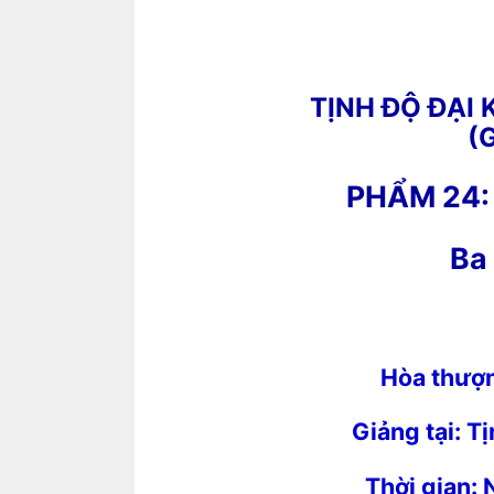
TỊNH ĐỘ ĐẠI 
(G
PHẨM 24:
Ba
Hòa thượ
Giảng tại:
Tị
Thời gian: