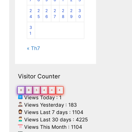
2
2
2
2
2
2
3
4
5
6
7
8
9
0
3
1
« Th7
Visitor Counter
0
8
3
4
4
4
Views Today : 1
Views Yesterday : 183
Views Last 7 days : 1104
Views Last 30 days : 4225
Views This Month : 1104