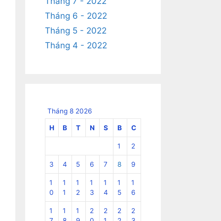
Tháng 7 - 2022
Tháng 6 - 2022
Tháng 5 - 2022
Tháng 4 - 2022
Tháng 8 2026
H
B
T
N
S
B
C
1
2
3
4
5
6
7
8
9
1
1
1
1
1
1
1
0
1
2
3
4
5
6
1
1
1
2
2
2
2
7
8
9
0
1
2
3