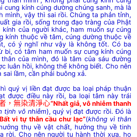
 cung kính cúng dường chúng sanh, mà là
mình, vậy thì sai rồi. Chúng ta phản tỉnh,
ất gia rồi, sống trong đạo tràng của Phật
 kính của người khác, ham muốn sự cúng
g kính thuộc về tâm, cúng dường thuộc về
ất, có ý nghĩ như vậy là không tốt. Có ba
từ bi, có tâm ham muốn sự cung kính cúng
thân của mình, đó là tâm của sáu đường
ợc luân hồi, không thể không biết. Cho nên
m sai lầm, cần phải buông xả.
uý vị liền đạt được ba loại pháp thuận
t được điều này rồi, ba loại tâm này trái
者，無染清淨心
“Nhất giả, vô nhiễm thanh
h tịnh vô nhiễm
), quý vị đạt được rồi. Đó là
Bất vi tự thân cầu chư lạc”
(
không vì thân
 hưởng thụ về vật chất, hưởng thụ về tinh
a rời. Cho nên người tu hành thời xưa, họ