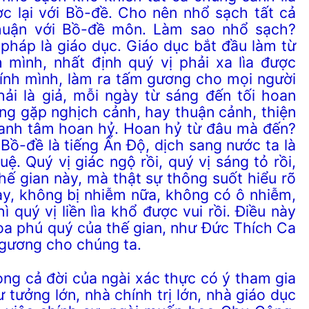
ợc lại với Bồ-đề. Cho nên nhổ sạch tất cả
thuận với Bồ-đề môn.
Làm sao n
hổ sạch?
pháp là giáo dục. Giáo dục bắt đầu làm từ
 mình, nhất định quý vị phải xa lìa được
hính mình, làm ra tấm gương cho mọi người
hải là giả, mỗi ngày từ sáng đến tối hoan
ng gặp nghịch cảnh, hay thuận cảnh, thiện
anh tâm hoan hỷ. Hoan hỷ từ đâu mà đến?
Bồ-đề là tiếng Ấn Độ, dịch sang nước ta là
 huệ. Quý vị giác ngộ rồi, quý vị sáng tỏ rồi,
 thế gian này, mà thật sự thông suốt hiểu rõ
ày, không bị nhiễm nữa, không có ô nhiễm,
ì quý vị liền lìa khổ được vui rồi. Điều này
oa phú quý của thế gian, như Đức Thích Ca
 gương cho chúng ta.
cả đời của ngài xác thực có ý tham gia
ư tưởng lớn, nhà chính trị lớn, nhà giáo dục