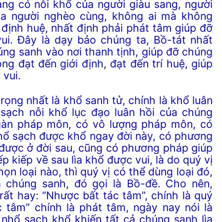
ang có nỗi khổ của người giàu sang, người
ủa người nghèo cùng, không ai mà không
 định huệ, nhất định phải phát tâm giúp đỡ
ui. Đây là dạy bảo chúng ta, Bồ-tát nhất
úng sanh vào nơi thanh tịnh, giúp đỡ chúng
g đạt đến giới định, đạt đến trí huệ, giúp
 vui.
 nhất là khổ sanh tử, chính là khổ luân
sạch nỗi khổ lục đạo luân hồi của chúng
gàn pháp môn, có vô lượng pháp môn, có
hổ sạch được khổ ngay đời này, có phương
 được ở đời sau, cũng có phương pháp giúp
ếp kiếp về sau lìa khổ được vui, là do quý vị
họn loại nào, thì quý vị có thể dùng loại đó,
 chúng sanh, đó gọi là Bồ-đề. Cho nên,
rất hay: “Nhược bất tác tâm”, chính là quý
c tâm” chính là phát tâm, ngày nay nói là
nhổ sạch khổ khiến tất cả chúng sanh lìa