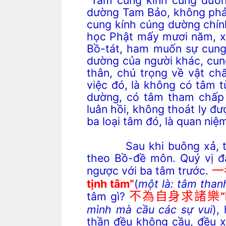
dường Tam Bảo, không phải
cung kính cúng dường chính 
học Phật mấy mươi năm, xu
Bồ-tát, ham muốn sự cung
dường của người khác, cun
thân, chú trọng về vật ch
việc đó, là không có tâm 
dường, có tâm tham chấp 
luân hồi, không thoát ly đư
ba loại tâm đó, là quan niệ
Sau khi buông xả, thì q
theo Bồ-đề môn. Quý vị đạ
ngược với ba tâm trước.
一
tịnh tâm”
(
một là: tâm than
tâm gì?
不為自身求諸樂
“
mình mà cầu các sự vui
),
thần đều không cầu, đều x