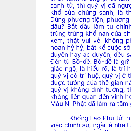
sanh tử, thì quý vị đã ngư
khổ của chúng sanh, là 
Dùng phương tiện, phương 
đâu? Bắt đầu làm từ chính
trùng trùng khổ nạn của c
xem, thật vui vẻ, không p
hoan hỷ hỷ, bất kể cuộc số
duyên hay ác duyên, đều s
Đến từ Bồ-đề. Bồ-đề là gì? 
giác ngộ, là hiểu rõ, là trí
quý vị có trí huệ, quý vị ở
được tướng của thế gian n
quý vị không dính tướng, th
không liên quan đến vinh h
Mâu Ni Phật đã làm ra tấm
Khổng Lão Phu tử trong 
việc chính sự, ngài là nhà t