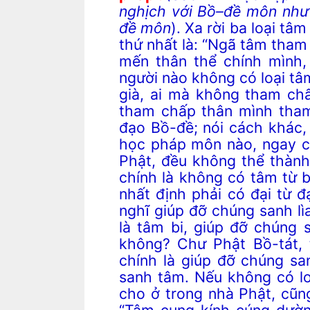
nghịch với
B
ồ
–
đề môn
như
đề môn
)
.
Xa rời ba loại tâm
thứ nhất
là:
“
N
gã tâm tham
mến
thân thể chính mình
người nào không có loại tâ
già, ai mà không tham chấ
tham chấp thân mình tham 
đạo Bồ-đề; nói cách khác,
học pháp môn nào, ngay c
Phật, đều không thể thành 
chính là không có tâm từ b
nhất định phải có đại từ đ
nghĩ giúp đỡ chúng sanh lì
là tâm bi, giúp đỡ chúng 
không? Chư Phật Bồ-tát, 
chính là giúp đỡ chúng sa
sanh tâm. Nếu không có lo
cho ở trong nhà Phật, cũng
“Tâm cung kính cúng dườn