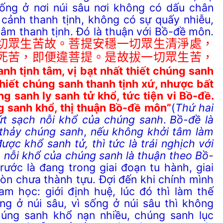
ống ở nơi núi sâu nơi không có dấu chân
 cảnh thanh tịnh, không có sự quấy nhiễu,
tâm thanh tịnh.
Đ
ó
là thuận
với B
ồ-đề môn.
切眾生苦故。菩提安穩一切眾生清淨處，
死苦，即便違菩提。是故拔一切眾生苦，
anh tịnh tâm,
v
ị
bạt nhất thiết chúng sanh
hiết chúng sanh thanh tịnh xứ,
nhược bất
ng sanh ly sanh tử khổ, tức tiện vi Bồ-đề.
ng sanh khổ, thị thuận Bồ-đề môn”
(
Thứ hai
dứt sạch nỗi khổ của chúng sanh
.
Bồ-đề là
 thảy chúng sanh
,
nếu không khởi tâm làm
ược khổ sanh tử, thì tức là trái nghịch với
 nỗi khổ của chúng sanh là thuận theo Bồ-
rước là đang trong giai đoạn tu hành, giai
òn chưa thành tựu. Đợi đến khi chính mình
am học: giới định huệ, lúc đó thì làm thế
g ở núi sâu, vì sống ở núi sâu thì không
úng sanh khổ nạn nhiều, chúng sanh lục