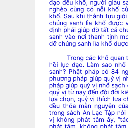
đạo đều khổ, người giàu s
nghèo cùng có nỗi khổ c
khổ. Sau khi thành tựu giới
chúng sanh lìa khổ được v
định phải giúp đỡ tất cả ch
sanh vào nơi thanh tịnh mon
đỡ chúng sanh lìa khổ được
Trong các khổ quan trọng
hồi lục đạo. Làm sao nhổ 
sanh? Phật pháp có 84 n
phương pháp giúp quý vị n
pháp giúp quý vị nhổ sạch
quý vị từ nay đến đời đời ki
lựa chọn, quý vị thích lựa c
đều thỏa mãn nguyện của
trong sách An Lạc Tập nói 
vị không phát tâm ấy, “tá
phát tâm, không phát tâm 