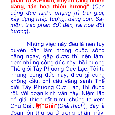
phạn tự Sa-môn, huyền tăng nhiên
đăng, tán hoa thiêu hương”
(
Các
công đức lành, phụng trì trai giới,
xây dựng tháp tượng, dâng cơm Sa-
môn, treo phan đốt đèn, rải hoa đốt
hương
).
Những việc này đều là nên tùy
duyên cần làm trong cuộc sống
hằng ngày, gặp được thì nên làm,
đem những công đức này: hồi hướng
Thế giới Tây Phương Cực Lạc. Tôi tu
những công đức này, điều gì cũng
không cầu, chỉ cầu vãng sanh Thế
giới Tây Phương Cực Lạc, thì đúng
rồi. Với đoạn kinh văn này, Niệm lão
có giải thích rất tỉ mỉ, chúng ta xem
Chú Giải.
解
“Giải”
(
Giải thích
), đây là
đoạn lớn thứ ba ở trong phẩm này,