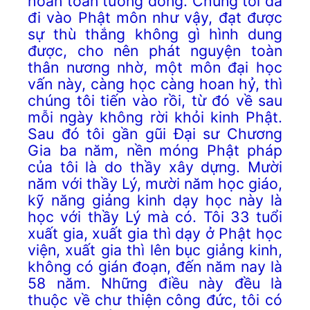
hoàn toàn tương đồng. Chúng tôi đã
đi vào Phật môn như vậy, đạt được
sự thù thắng không gì hình dung
được, cho nên phát nguyện toàn
thân nương nhờ, một môn đại học
vấn này, càng học càng hoan hỷ, thì
chúng tôi tiến vào rồi, từ đó về sau
mỗi ngày không rời khỏi kinh Phật.
Sau đó tôi gần gũi Đại sư Chương
Gia ba năm, nền móng Phật pháp
của tôi là do thầy xây dựng. Mười
năm với thầy Lý, mười năm học giáo,
kỹ năng giảng kinh dạy học này là
học với thầy Lý mà có. Tôi 33 tuổi
xuất gia, xuất gia thì dạy ở Phật học
viện, xuất gia thì lên bục giảng kinh,
không có gián đoạn, đến năm nay là
58 năm. Những điều này đều là
thuộc về chư thiện công đức, tôi có