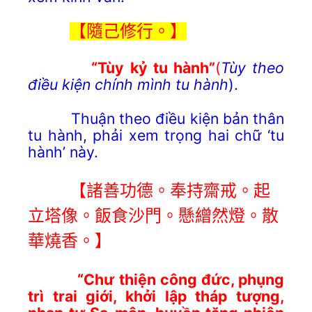
【隨己修行。】
“Tùy kỷ tu hành”
(
Tùy theo
điều kiện chính mình tu hành
).
Thuận theo điều kiện bản thân
tu hành, phải xem trọng hai chữ ‘tu
hành’ này.
【諸善功德。奉持齋戒。起
立塔像。飯食沙門。懸繒然燈。散
華燒香。】
“Chư thiện công đức, phụng
trì trai giới, khởi lập tháp tượng,