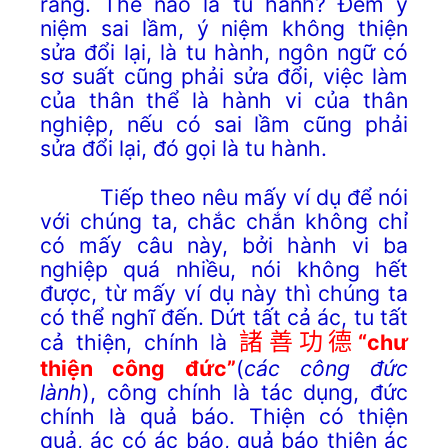
ràng. Thế nào là tu hành? Đem ý
niệm sai lầm, ý niệm không thiện
sửa đổi lại, là tu hành, ngôn ngữ có
sơ suất cũng phải sửa đổi, việc làm
của thân thể là hành vi của thân
nghiệp, nếu có sai lầm cũng phải
sửa đổi lại, đó gọi là tu hành.
Tiếp theo nêu mấy ví dụ để nói
với chúng ta, chắc chắn không chỉ
có mấy câu này, bởi hành vi ba
nghiệp quá nhiều, nói không hết
được, từ mấy ví dụ này thì chúng ta
có thể nghĩ đến. Dứt tất cả ác, tu tất
cả thiện, chính là
諸善功德
“chư
thiện công đức”
(
các công đức
lành
), công chính là tác dụng, đức
chính là quả báo. Thiện có thiện
quả, ác có ác báo, quả báo thiện ác