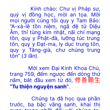
Kính
chào:
Chư vị Pháp sư,
quý vị
đồng
học, mời an tọa. Mời
mọi người cùng tôi quy y Tam Bảo:
“A-xà-lê tồn niệm, ngã đệ tử Diệu
Âm, thỉ tùng kim nhật, nãi chí
mạng
tồn, quy y Phật-đà, lưỡng túc trung
tôn, quy y Đạt-ma, ly dục trung tôn,
quy y Tăng-già, chư chúng trung
tôn” (
3 lần
)
Mời xem Đại Kinh Khoa Chú,
trang 759, đếm ngược đến dòng thứ
năm, bắt đầu xem từ đó,
修善願生
“Tu thiện nguyện sanh”
.
Chúng ta đã học qua phần
trước, ba bậc vãng sanh, khai thị