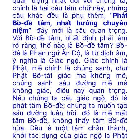
quan trọng nhất đối với chúng ta,
chính là hai câu tám chữ này, những
câu khác đều là phụ thêm,
“Phát
Bồ-đề tâm, nhất hướng chuyên
niệm”
, đây mới là câu quan trọng.
Với Bồ-đề tâm, nhất định phải làm
rõ ràng, thế nào là Bồ-đề tâm? Bồ-
đề là Phạn ngữ Ấn Độ, là từ dịch âm,
ý nghĩa là Giác ngộ. Giác chính là
Phật, mê chính là chúng sanh, chư
Phật Bồ-tát giác mà không mê,
chúng sanh sáu đường mê mà
không giác, điều này quan trọng.
Nếu chúng ta cầu giác ngộ, đó là
phát tâm Bồ-đề; chúng ta muốn tạo
sáu đường luân hồi, đó là mê mất
tâm Bồ-đề, không thấy tâm Bồ-đề
nữa. Đều là một tâm chân thành,
khởi tác dụng của giác ngộ là Phật