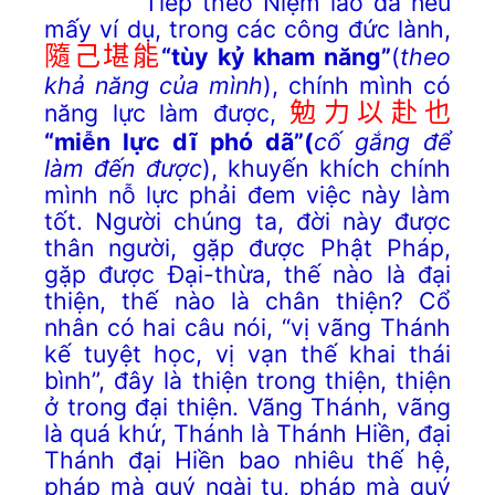
Tiếp theo Niệm lão đã nêu
mấy ví dụ, trong các công đức lành,
隨己堪能
“tùy kỷ kham năng”
(
theo
khả năng của mình
), chính mình có
năng lực làm được,
勉力以赴也
“miễn lực dĩ phó dã”(
cố gắng để
làm đến được
), khuyến khích chính
mình nỗ lực phải đem việc này làm
tốt. Người chúng ta, đời này được
thân người, gặp được Phật Pháp,
gặp được Đại-thừa, thế nào là đại
thiện, thế nào là chân thiện? Cổ
nhân có hai câu nói, “vị vãng Thánh
kế tuyệt học, vị vạn thế khai thái
bình”, đây là thiện trong thiện, thiện
ở trong đại thiện. Vãng Thánh, vãng
là quá khứ, Thánh là Thánh Hiền, đại
Thánh đại Hiền bao nhiêu thế hệ,
pháp mà quý ngài tu, pháp mà quý