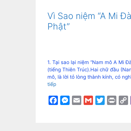
Vì Sao niệm “A Mi Đà
Phật”
1. Tại sao lại niệm “Nam mô A Mi 
(tiếng Thiên Trúc).Hai chữ đầu (N
mô, là lời tỏ lòng thành kính, có 
tiếp
F
M
E
G
T
Pr
a
e
m
m
w
in
c
s
ai
ai
itt
t
e
s
l
l
er