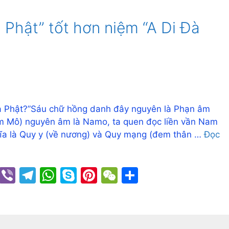
 Phật” tốt hơn niệm “A Di Đà
Đà Phật?”Sáu chữ hồng danh đây nguyên là Phạn âm
am Mô) nguyên âm là Namo, ta quen đọc liền vần Nam
nghĩa là Quy y (về nương) và Quy mạng (đem thân …
Đọc
C
Vi
T
W
S
Pi
W
S
o
b
el
h
k
nt
e
h
p
er
e
at
y
er
C
ar
y
gr
s
p
e
h
e