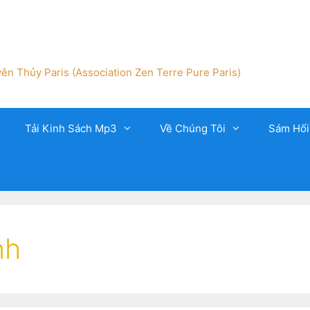
ên Thủy Paris (Association Zen Terre Pure Paris)
Tải Kinh Sách Mp3
Về Chúng Tôi
Sám Hối
nh