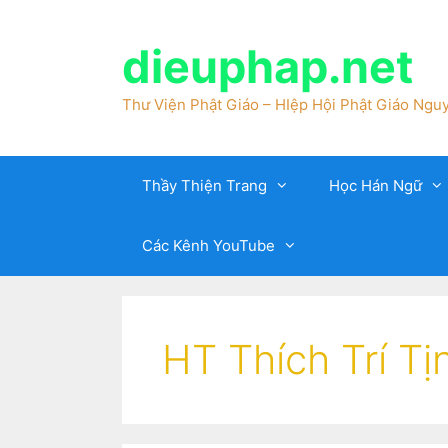
dieuphap.net
Thư Viện Phật Giáo – HIệp Hội Phật Giáo Nguy
Thầy Thiện Trang
Học Hán Ngữ
Các Kênh YouTube
HT Thích Trí Tị