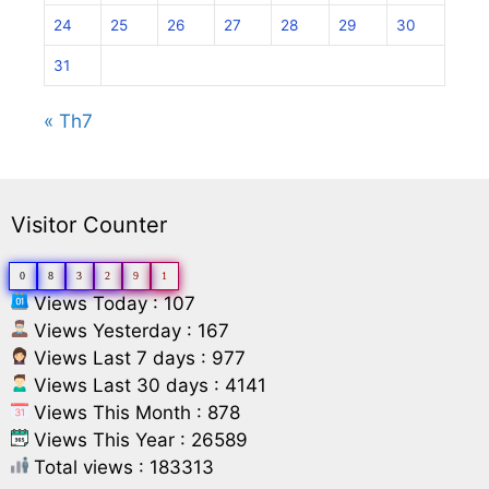
24
25
26
27
28
29
30
31
« Th7
Visitor Counter
0
8
3
2
9
1
Views Today : 107
Views Yesterday : 167
Views Last 7 days : 977
Views Last 30 days : 4141
Views This Month : 878
Views This Year : 26589
Total views : 183313