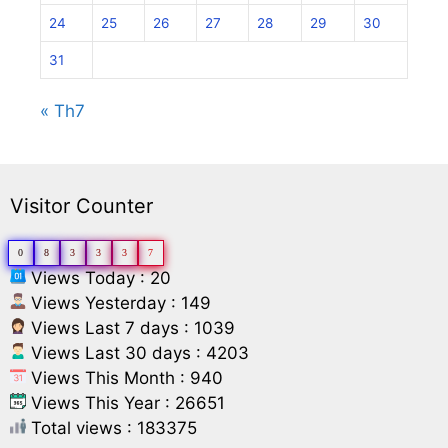
24
25
26
27
28
29
30
31
« Th7
Visitor Counter
0
8
3
3
3
7
Views Today : 20
Views Yesterday : 149
Views Last 7 days : 1039
Views Last 30 days : 4203
Views This Month : 940
Views This Year : 26651
Total views : 183375