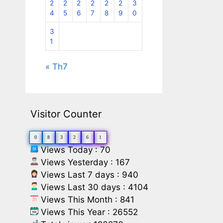
2
2
2
2
2
2
3
4
5
6
7
8
9
0
3
1
« Th7
Visitor Counter
0
8
3
2
6
1
Views Today : 70
Views Yesterday : 167
Views Last 7 days : 940
Views Last 30 days : 4104
Views This Month : 841
Views This Year : 26552