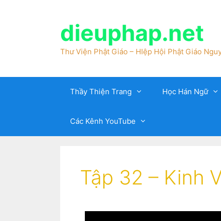
dieuphap.net
Thư Viện Phật Giáo – HIệp Hội Phật Giáo Nguy
Thầy Thiện Trang
Học Hán Ngữ
Các Kênh YouTube
Tập 32 – Kinh 