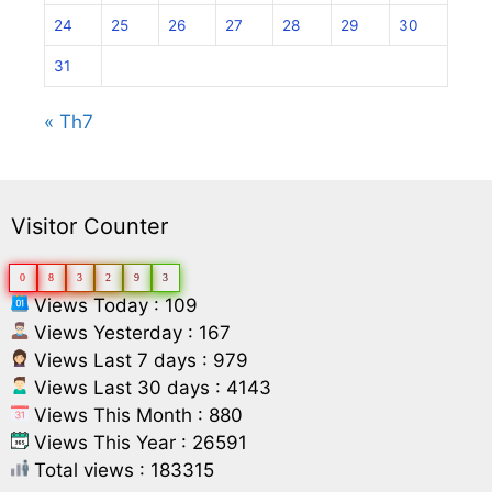
24
25
26
27
28
29
30
31
« Th7
Visitor Counter
0
8
3
2
9
3
Views Today : 109
Views Yesterday : 167
Views Last 7 days : 979
Views Last 30 days : 4143
Views This Month : 880
Views This Year : 26591
Total views : 183315