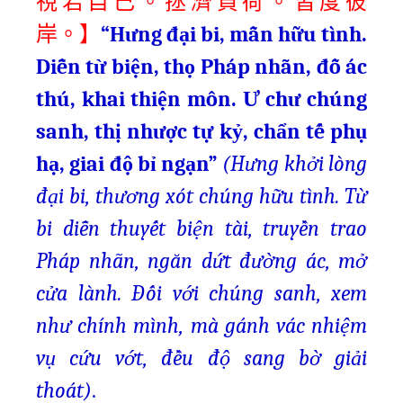
視若自己。拯濟負荷。皆度彼
“Hưng đại bi, mẫn hữu tình.
岸。】
Diễn từ biện, thọ Pháp nhãn, đỗ ác
thú, khai thiện môn.
Ư chư chúng
sanh, thị nhược tự kỷ, chẩn tế phụ
hạ, giai độ bỉ ngạn”
(Hưng khởi lòng
đại bi, thương xót chúng hữu tình. Từ
bi diễn thuyết biện tài, truyền trao
Pháp nhãn, ngăn dứt đường ác, mở
cửa lành. Đối với chúng sanh, xem
như chính mình, mà gánh vác nhiệm
vụ cứu vớt, đều độ sang bờ giải
thoát)
.