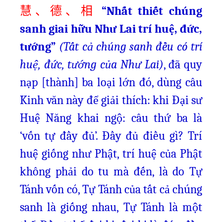
“Nhất thiết chúng
慧、德、相
sanh giai hữu Như Lai trí huệ, đức,
tướng”
(Tất cả chúng sanh đều có trí
huệ, đức, tướng của Như Lai)
, đã quy
nạp [thành] ba loại lớn đó, dùng câu
Kinh văn này để giải thích: khi Đại sư
Huệ Năng khai ngộ: câu thứ ba là
‘vốn tự đầy đủ’. Đầy đủ điều gì? Trí
huệ giống như Phật, trí huệ của Phật
không phải do tu mà đến, là do Tự
Tánh vốn có, Tự Tánh của tất cả chúng
sanh là giống nhau, Tự Tánh là một