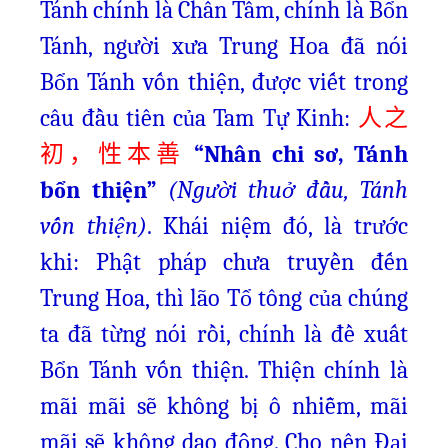
Tánh chính là Chân Tâm, chính là Bổn
Tánh, người xưa Trung Hoa đã nói
Bổn Tánh vốn thiện, được viết trong
câu đầu tiên của Tam Tự Kinh:
人之
“Nhân chi sơ, Tánh
初，性本善
bổn thiện”
(Người thuở đầu, Tánh
vốn thiện)
. Khái niệm đó, là trước
khi: Phật pháp chưa truyền đến
Trung Hoa, thì lão Tổ tông của chúng
ta đã từng nói rồi, chính là đề xuất
Bổn Tánh vốn thiện. Thiện chính là
mãi mãi sẽ không bị ô nhiễm, mãi
mãi sẽ không dao động. Cho nên Đại