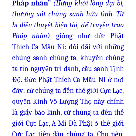
Pháp nhãn”
(Hưng khởi lòng đại bi,
thương xót chúng sanh hữu tình. Từ
bi diễn thuyết biện tài, để truyền trao
Pháp nhãn)
, giống như đức Phật
Thích Ca Mâu Ni: đối đãi với những
chúng sanh chúng ta, khuyên chúng
ta tín nguyện trì danh, cầu sanh Tịnh
Độ. Đức Phật Thích Ca Mâu Ni ở nơi
đây: cử chúng ta đến thế giới Cực Lạc,
quyển Kinh Vô Lượng Thọ này chính
là giấy bảo lãnh, cử chúng ta đến thế
giới Cực Lạc, A Mi Đà Phật ở thế giới
Cực Lạc tiếp dẫn chúng ta. Cho nên,