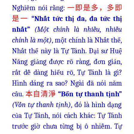
Nghiêm nói rằng:
一即是多，多即
“Nhất tức thị đa, đa tức thị
是一
nhất”
(Một chính là nhiều, nhiều
chính là một)
, một chính là Nhất thể,
Nhất thể này là Tự Tánh. Đại sư Huệ
Năng giảng được rõ ràng, đơn giản,
rất dễ dàng hiểu rõ, Tự Tánh là gì?
Hình dáng ra sao? Ngài đã nói năm
câu.
“Bổn tự thanh tịnh”
本自清淨
(Vốn tự thanh tịnh)
, đó là hình dạng
của Tự Tánh, nói cách khác: Tự Tánh
trước giờ chưa từng bị ô nhiễm. Tự