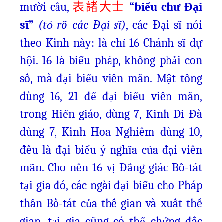
mười câu,
“biểu chư Đại
表諸大士
sĩ”
(tỏ rõ các Đại sĩ)
, các Đại sĩ nói
theo Kinh này:
là chỉ 16 Chánh sĩ dự
hội. 16 là biểu pháp, không phải con
số, mà đại biểu viên mãn. Mật tông
dùng 16, 21 để đại biểu viên mãn,
trong Hiển giáo, dùng 7, Kinh Di Đà
dùng 7, Kinh Hoa Nghiêm dùng 10,
đều là đại biểu ý nghĩa của đại viên
mãn. Cho nên 16 vị Đẳng giác Bồ-tát
tại gia đó, các ngài đại biểu cho Pháp
thân Bồ-tát của thế gian và xuất thế
gian, tại gia cũng có thể chứng đắc