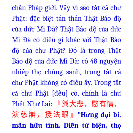
chân Pháp giới. Vậy vì sao tất cả chư
Phật: đặc biệt tán thán Thật Báo độ
của đức Mi Đà? Thật Báo độ của đức
Mi Đà có điều gì khác với Thật Báo
độ của chư Phật? Đó là trong Thật
Báo độ của đức Mi Đà: có 48 nguyện
nhiếp thọ chúng sanh, trong tất cả
chư Phật không có điều ấy. Trong tất
cả chư Phật [đều] có, chính là chư
Phật Như Lai:
『興大悲，愍有情，
“Hưng đại bi,
演慈辯，授法眼』
mẫn hữu tình. Diễn từ biện, thọ