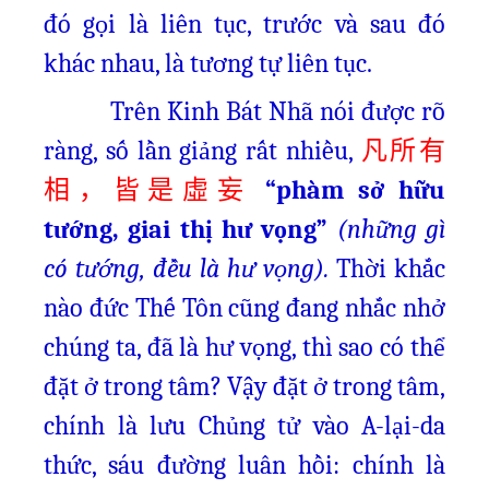
đó gọi là liên tục, trước và sau đó
khác nhau, là tương tự liên tục.
Trên Kinh Bát Nhã nói được rõ
ràng, số lần giảng rất nhiều,
凡所有
“phàm sở hữu
相，皆是虛妄
tướng, giai thị hư vọng”
(những gì
có tướng, đều là hư vọng).
Thời khắc
nào đức Thế Tôn cũng đang nhắc nhở
chúng ta, đã là hư vọng, thì sao có thể
đặt ở trong tâm? Vậy đặt ở trong tâm,
chính là lưu Chủng tử vào A-lại-da
thức, sáu đường luân hồi: chính là