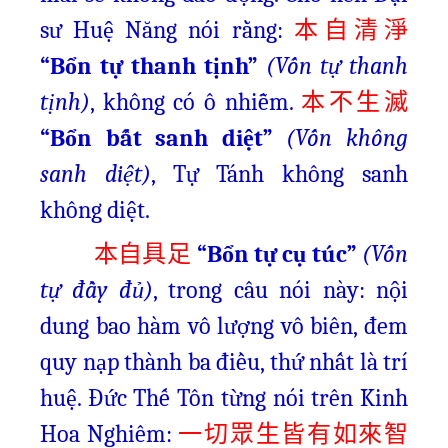
sư Huệ Năng nói rằng:
本自清淨
“Bổn tự thanh tịnh”
(Vốn tự thanh
tịnh)
, không có ô nhiễm.
本不生滅
“Bổn bất sanh diệt”
(Vốn không
sanh diệt)
, Tự Tánh không sanh
không diệt.
“Bổn tự cụ túc”
(Vốn
本自具足
tự đầy đủ)
, trong câu nói này: nội
dung bao hàm vô lượng vô biên, đem
quy nạp thành ba điều, thứ nhất là trí
huệ. Đức Thế Tôn từng nói trên Kinh
Hoa Nghiêm:
一切眾生皆有如來智