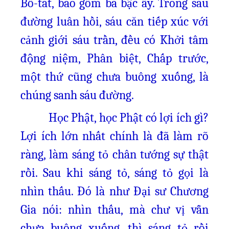
Bồ-tát, bao gồm ba bậc ấy. Trong sáu
đường luân hồi, sáu căn tiếp xúc với
cảnh giới sáu trần, đều có Khởi tâm
động niệm, Phân biệt, Chấp trước,
một thứ cũng chưa buông xuống, là
chúng sanh sáu đường.
Học Phật, học Phật có lợi ích gì?
Lợi ích lớn nhất chính là đã làm rõ
ràng, làm sáng tỏ chân tướng sự thật
rồi. Sau khi sáng tỏ, sáng tỏ gọi là
nhìn thấu. Đó là như Đại sư Chương
Gia nói: nhìn thấu, mà chư vị vẫn
chưa buông xuống, thì sáng tỏ rồi