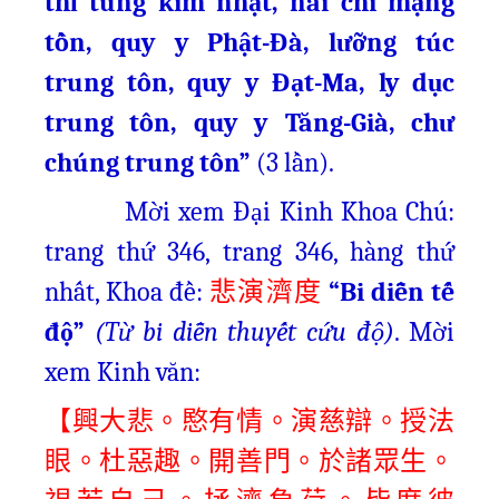
thỉ tùng kim nhật, nãi chí mạng
tồn, quy y Phật-Đà, lưỡng túc
trung tôn, quy y Đạt-Ma, ly dục
trung tôn, quy y Tăng-Già, chư
chúng trung tôn”
(3 lần).
Mời xem Đại Kinh Khoa Chú:
trang thứ 346, trang 346, hàng thứ
nhất, Khoa đề:
“Bi diễn tế
悲演濟度
độ”
(Từ bi diễn thuyết cứu độ)
.
Mời
xem Kinh văn:
【興大悲。愍有情。演慈辯。
授法
眼。杜惡趣。開善門。於諸眾生。