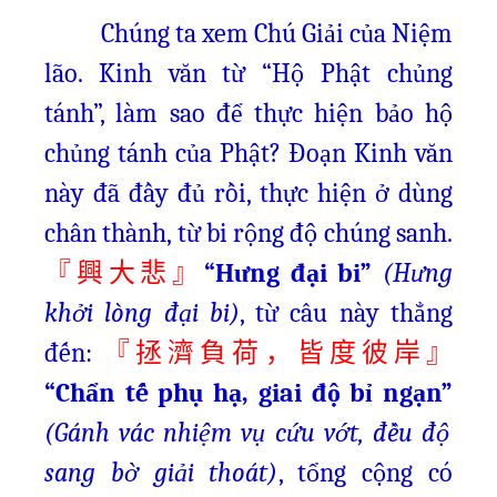
Chúng ta xem Chú Giải của Niệm
lão. Kinh văn từ “Hộ Phật chủng
tánh”, làm sao để thực hiện bảo hộ
chủng tánh của Phật? Đoạn Kinh văn
này đã đầy đủ rồi, thực hiện ở dùng
chân thành, từ bi rộng độ chúng sanh.
“Hưng đại bi”
(Hưng
『興大悲』
khởi lòng đại bi)
, từ câu này thẳng
đến:
『拯濟負荷，皆度彼岸』
“Chẩn tế phụ hạ, giai độ bỉ ngạn”
(Gánh vác nhiệm vụ cứu vớt, đều độ
sang bờ giải thoát)
, tổng cộng có