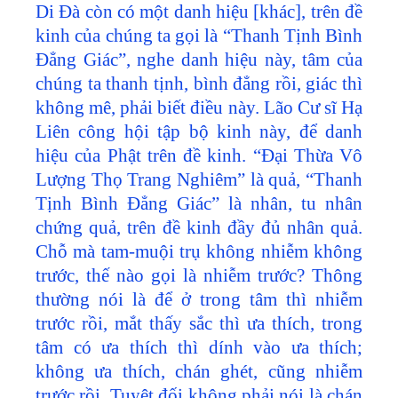
Di Đà còn có một danh hiệu [khác], trên đề
kinh của chúng ta gọi là “Thanh Tịnh Bình
Đẳng Giác”, nghe danh hiệu này, tâm của
chúng ta thanh tịnh, bình đẳng rồi, giác thì
không mê, phải biết điều này. Lão Cư sĩ Hạ
Liên công hội tập bộ kinh này, để danh
hiệu của Phật trên đề kinh. “Đại Thừa Vô
Lượng Thọ Trang Nghiêm” là quả, “Thanh
Tịnh Bình Đẳng Giác” là nhân, tu nhân
chứng quả, trên đề kinh đầy đủ nhân quả.
Chỗ mà tam-muội trụ không nhiễm không
trước, thế nào gọi là nhiễm trước? Thông
thường nói là để ở trong tâm thì nhiễm
trước rồi, mắt thấy sắc thì ưa thích, trong
tâm có ưa thích thì dính vào ưa thích;
không ưa thích, chán ghét, cũng nhiễm
trước rồi. Tuyệt đối không phải nói là chán