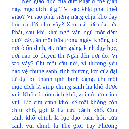
Nền giáo dục của đức Phật ở thế gian
này, mục đích là gì? Vì sao Phật phải thiết
giáo? Vì sao phải siêng năng chịu khó dạy
học cả đời như vậy? Xem cả đời của đức
Phật, sau khi khai ngộ vẫn ngủ một đêm
dưới cây, ăn một bữa trong ngày, không có
nơi ở ổn định, 49 năm giảng kinh dạy học,
nơi nào có duyên thì Ngài đến nơi đó. Vì
sao vậy? Chỉ một câu nói, vì thương yêu
bảo vệ chúng sanh, tình thương lớn của đại
từ đại bi, thanh tịnh bình đẳng, chỉ một
mục đích là giúp chúng sanh lìa khổ được
vui. Khổ có cứu cánh khổ, vui có cứu cánh
vui. Lìa cứu cánh khổ, sẽ mãi không còn
chịu khổ, gọi là lìa cứu cánh khổ. Cứu
cánh khổ chính là lục đạo luân hồi, cứu
cánh vui chính là Thế giới Tây Phương