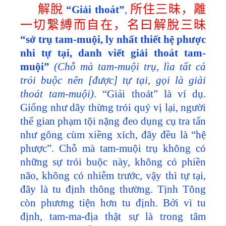
解脫
所住三昧，離
“Giải thoát”
,
一切繫縛而自在，名曰解脫三昧
“sở trụ tam-muội, ly nhất thiết hệ phược
nhi tự tại, danh viết giải thoát tam-
muội”
(Chỗ mà tam-muội trụ, lìa tất cả
trói buộc nên [được] tự tại, gọi là giải
thoát tam-muội)
. “Giải thoát” là ví dụ.
Giống như dây thừng trói quý vị lại, người
thế gian phạm tội nặng đeo dụng cụ tra tấn
như gông cùm xiềng xích, đây đều là “hệ
phược”. Chỗ mà tam-muội trụ không có
những sự trói buộc này, không có phiền
não, không có nhiễm trước, vậy thì tự tại,
đây là tu định thông thường. Tịnh Tông
còn phương tiện hơn tu định. Bởi vì tu
định, tam-ma-địa thật sự là trong tâm