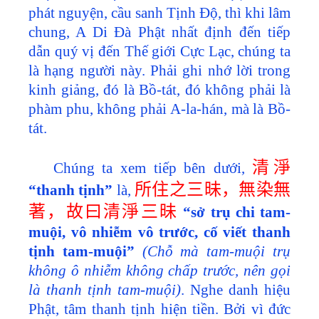
phát nguyện, cầu sanh Tịnh Độ, thì khi lâm
chung, A Di Đà Phật nhất định đến tiếp
dẫn quý vị đến Thế giới Cực Lạc, chúng ta
là hạng người này. Phải ghi nhớ lời trong
kinh giảng, đó là Bồ-tát, đó không phải là
phàm phu, không phải A-la-hán, mà là Bồ-
tát.
清淨
Chúng ta xem tiếp bên dưới,
所住之三昧，無染無
“thanh tịnh”
là,
著，故曰清淨三昧
“sở trụ chi tam-
muội, vô nhiễm vô trước, cố viết thanh
tịnh tam-muội”
(Chỗ mà tam-muội trụ
không ô nhiễm không chấp trước, nên gọi
là thanh tịnh tam-muội)
. Nghe danh hiệu
Phật, tâm thanh tịnh hiện tiền. Bởi vì đức