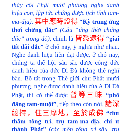
thảy cõi Phật mười phương nghe danh
hiệu con, lập tức chứng được tịch tĩnh tam-
其中應時證得
ma-địa)
.
“Kỳ trung ứng
thời chứng đắc”
(Câu “ứng thời chứng
皆悉逮得
đắc” trong đó)
, chính là
“giai
tất đãi đắc”
ở chỗ này, ý nghĩa như nhau.
Nghe danh hiệu liền đạt được, ở chỗ này,
chúng ta thể hội sâu sắc được công đức
danh hiệu của đức Di Đà không thể nghĩ
bàn. Bồ-tát trong Thế giới chư Phật mười
phương, nghe được danh hiệu của A Di Đà
普等三昧
Phật, thì có thể được
“phổ
諸深
đẳng tam-muội”
, tiếp theo còn nói,
總持，住三摩地，至於成佛
“chư
thâm tổng trì, trụ tam-ma-địa, chí ư
thành Phật”
(các môn tổng trì sâu, trụ