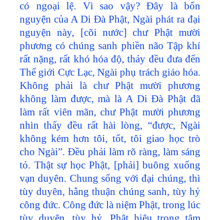
có ngoại lệ. Vì sao vậy? Đây là bổn
nguyện của A Di Đà Phật, Ngài phát ra đại
nguyện này, [cõi nước] chư Phật mười
phương có chúng sanh phiền não Tập khí
rất nặng, rất khó hóa độ, thảy đều đưa đến
Thế giới Cực Lạc, Ngài phụ trách giáo hóa.
Không phải là chư Phật mười phương
không làm được, mà là A Di Đà Phật đã
làm rất viên mãn, chư Phật mười phương
nhìn thấy đều rất hài lòng, “được, Ngài
không kém hơn tôi, tốt, tôi giao học trò
cho Ngài”. Đều phải làm rõ ràng, làm sáng
tỏ. Thật sự học Phật, [phải] buông xuống
vạn duyên. Chung sống với đại chúng, thì
tùy duyên, hằng thuận chúng sanh, tùy hỷ
công đức. Công đức là niệm Phật, trong lúc
tùy duyên, tùy hỷ, Phật hiệu trong tâm