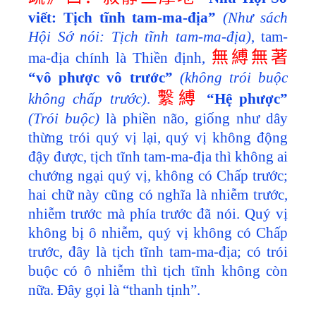
viết: Tịch tĩnh tam-ma-địa”
(Như sách
Hội Sớ nói: Tịch tĩnh tam-ma-địa)
, tam-
無縛無著
ma-địa chính là Thiền định,
“vô phược vô trước”
(không trói buộc
繫縛
không chấp trước)
.
“Hệ phược”
(Trói buộc)
là phiền não, giống như dây
thừng trói quý vị lại, quý vị không động
đậy được, tịch tĩnh tam-ma-địa thì không ai
chướng ngại quý vị, không có Chấp trước;
hai chữ này cũng có nghĩa là nhiễm trước,
nhiễm trước mà phía trước đã nói. Quý vị
không bị ô nhiễm, quý vị không có Chấp
trước, đây là tịch tĩnh tam-ma-địa; có trói
buộc có ô nhiễm thì tịch tĩnh không còn
nữa. Đây gọi là “thanh tịnh”.