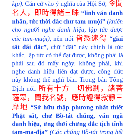
令聞
kịp).
Căn cứ vào ý nghĩa của Hội Sớ,
名人，即時得諸三昧
“linh văn danh
nhân, tức thời đắc chư tam-muội”
(khiến
cho người nghe danh hiệu, lập tức được
皆悉逮得
các tam-muội)
, nên nói
“giai
tất đãi đắc”
, chữ “đãi” này chính là tức
khắc, lập tức có thể đạt được, không phải là
phải sau đó mấy ngày, không phải, khi
nghe danh hiệu liền đạt được, công đức
này không thể nghĩ bàn. Trong bản Tống
所有十方一切佛剎，諸菩
Dịch nói:
薩眾，聞我名號，應時證得寂靜三
摩地
“Sở hữu thập phương nhất thiết
Phật sát, chư Bồ-tát chúng, văn ngã
danh hiệu, ứng thời chứng đắc tịch tĩnh
tam-ma-địa”
(Các chúng Bồ-tát trong hết