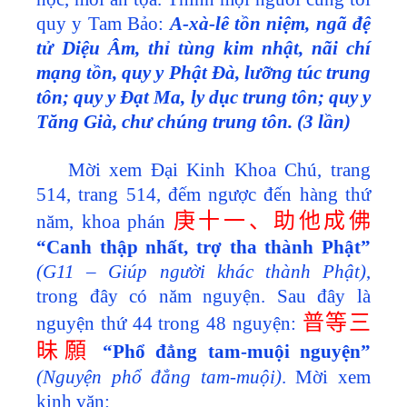
quy y Tam Bảo:
A-xà-lê tồn niệm, ngã đệ
tử Diệu Âm, thỉ tùng kim nhật, nãi chí
mạng tồn, quy y Phật Đà, lưỡng túc trung
tôn; quy y Đạt Ma, ly dục trung tôn; quy y
Tăng Già, chư chúng trung tôn. (3 lần)
Mời xem Đại Kinh Khoa Chú, trang
514, trang 514, đếm ngược đến hàng thứ
庚十一、助他成佛
năm, khoa phán
“Canh thập nhất, trợ tha thành Phật”
(G11 – Giúp người khác thành Phật)
,
trong đây có năm nguyện. Sau đây là
普等三
nguyện thứ 44 trong 48 nguyện:
昧願
“Phổ đẳng tam-muội nguyện”
(Nguyện phổ đẳng tam-muội)
. Mời xem
kinh văn: