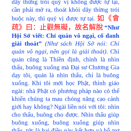
dây thừng trói quý vị không được tự tại,
cần phải mở ra, thoát khỏi dây thừng trói
如《會
buộc này, thì quý vị được tự tại.
疏》曰：止觀無礙，故名解脫
“Như
Hội Sớ viết: Chỉ quán vô ngại, cố danh
giải thoát”
(Như sách Hội Sớ nói: Chỉ
quán vô ngại, nên gọi là giải thoát)
. Chỉ
quán cũng là Thiền định, chính là nhìn
thấu, buông xuống mà Đại sư Chương Gia
dạy tôi, quán là nhìn thấu, chỉ là buông
xuống. Khi tôi mới học Phật, thỉnh giáo
ngài: nhà Phật có phương pháp nào có thể
khiến chúng ta mau chóng nâng cao cảnh
giới hay không? Ngài liền nói với tôi: nhìn
cho thấu, buông cho được. Nhìn thấu giúp
buông xuống, buông xuống giúp nhìn
thấu, tức là hai điều này kết hợp và hỗ trợ