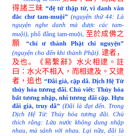
得諸三昧
“đệ tứ thập tứ, vi danh văn
đắc chư tam-muội”
(nguyện thứ 44: Là
nguyện nghe danh mà được các tam-
至於成佛之
muội)
, phổ đẳng tam-muội,
願
“chí ư thành Phật chi nguyện”
逮者，
(nguyện cho đến khi thành Phật)
.
及也。
《易繫辭》水火相逮。註
曰：水火不相入，而相逮及。又逮
者，追也
“Đãi giả, cập dã. Dịch Hệ Từ
thủy hỏa tương đãi.
Chú viết: Thủy hỏa
bất tương nhập, nhi tương đãi cập. Hựu
đãi giả, truy dã”
(Đãi là đạt đến. Trong
Dịch Hệ Từ: Thủy hỏa tương đãi. Chú
thích rằng: Lửa nước không dung nhập
nhau, mà sánh với nhau. Lại nữa, đãi là