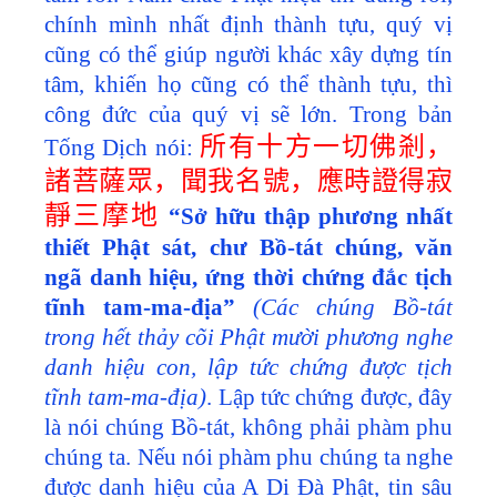
chính mình nhất định thành tựu, quý vị
cũng có thể giúp người khác xây dựng tín
tâm, khiến họ cũng có thể thành tựu, thì
công đức của quý vị sẽ lớn. Trong bản
所有十方一切佛剎，
Tống Dịch nói:
諸菩薩眾，聞我名號，應時證得寂
靜三摩地
“Sở hữu thập phương nhất
thiết Phật sát, chư Bồ-tát chúng, văn
ngã danh hiệu, ứng thời chứng đắc tịch
tĩnh tam-ma-địa”
(Các chúng Bồ-tát
trong hết thảy cõi Phật mười phương nghe
danh hiệu con, lập tức chứng được tịch
tĩnh tam-ma-địa)
. Lập tức chứng được, đây
là nói chúng Bồ-tát, không phải phàm phu
chúng ta. Nếu nói phàm phu chúng ta nghe
được danh hiệu của A Di Đà Phật, tin sâu