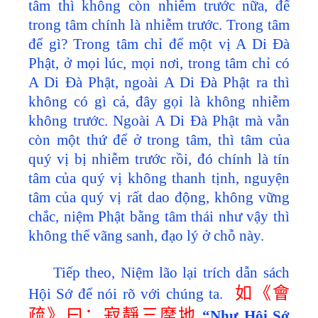
tâm thì không còn nhiễm trước nữa, để
trong tâm chính là nhiễm trước. Trong tâm
để gì? Trong tâm chỉ để một vị A Di Đà
Phật, ở mọi lúc, mọi nơi, trong tâm chỉ có
A Di Đà Phật, ngoài A Di Đà Phật ra thì
không có gì cả, đây gọi là không nhiễm
không trước. Ngoài A Di Đà Phật mà vẫn
còn một thứ để ở trong tâm, thì tâm của
quý vị bị nhiễm trước rồi, đó chính là tín
tâm của quý vị không thanh tịnh, nguyện
tâm của quý vị rất dao động, không vững
chắc, niệm Phật bằng tâm thái như vậy thì
không thể vãng sanh, đạo lý ở chỗ này.
Tiếp theo, Niệm lão lại trích dẫn sách
如《會
Hội Sớ để nói rõ với chúng ta.
疏》曰：寂靜三摩地
“Như Hội Sớ