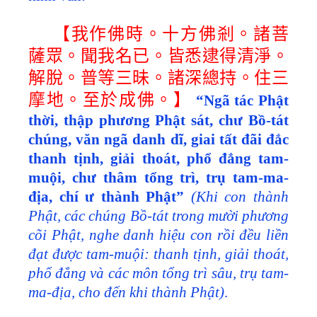
【我作佛時。十方佛剎。諸菩
薩眾。
聞我名已。皆悉逮得清淨。
解脫。普等三昧。諸深總持。住三
摩地。至於成佛。】
“Ngã tác Phật
thời, thập phương Phật sát, chư Bồ-tát
chúng, văn ngã danh dĩ, giai tất đãi đắc
thanh tịnh, giải thoát, phổ đẳng tam-
muội, chư thâm tổng trì, trụ tam-ma-
địa, chí ư thành Phật”
(Khi con thành
Phật, các chúng Bồ-tát trong mười phương
cõi Phật, nghe danh hiệu con rồi đều liền
đạt được tam-muội: thanh tịnh, giải thoát,
phổ đẳng và các môn tổng trì sâu, trụ tam-
ma-địa, cho đến khi thành Phật)
.