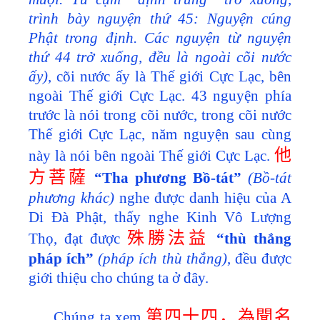
trình bày nguyện thứ 45: Nguyện cúng
Phật trong định. Các nguyện từ nguyện
thứ 44 trở xuống, đều là ngoài cõi nước
ấy)
, cõi nước ấy là Thế giới Cực Lạc, bên
ngoài Thế giới Cực Lạc. 43 nguyện phía
trước là nói trong cõi nước, trong cõi nước
Thế giới Cực Lạc, năm nguyện sau cùng
他
này là nói bên ngoài Thế giới Cực Lạc.
方菩薩
“Tha phương Bồ-tát”
(Bồ-tát
phương khác)
nghe được danh hiệu của A
Di Đà Phật, thấy nghe Kinh Vô Lượng
殊勝法益
Thọ, đạt được
“thù thắng
pháp ích”
(pháp ích thù thắng)
, đều được
giới thiệu cho chúng ta ở đây.
第四十四，為聞名
Chúng ta xem