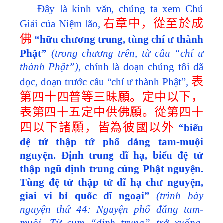
Đây là kinh
văn, chúng ta xem Chú
右章中，從至於成
Giải của Niệm lão,
佛
“hữu chương trung, tùng chí ư thành
Phật”
(trong chương trên, từ câu “chí ư
thành Phật”)
,
chính là đoạn chúng tôi đã
表
đọc, đoạn trước câu “chí ư thành Phật”,
第四十四普等三昧願。定中以下，
表第四十五定中供佛願。從第四十
四以下諸願，皆為彼國以外
“biểu
đệ tứ thập tứ phổ đẳng tam-muội
nguyện. Định trung dĩ hạ, biểu đệ tứ
thập ngũ định trung cúng Phật nguyện.
Tùng đệ tứ thập tứ dĩ hạ chư nguyện,
giai vi bỉ quốc dĩ ngoại”
(trình bày
nguyện thứ 44: Nguyện phổ đẳng tam-
muội. Từ cụm “định trung” trở xuống,